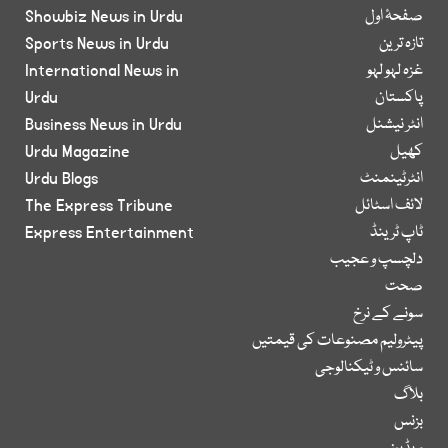
صفحۂ اول
Showbiz News in Urdu
تازہ ترین
Sports News in Urdu
غزہ لہو لہو
International News in
پاکستان
Urdu
انٹر نیشنل
Business News in Urdu
کھیل
Urdu Magazine
انٹرٹینمنٹ
Urdu Blogs
لائف اسٹائل
The Express Tribune
ٹاپ ٹرینڈ
Express Entertainment
دلچسپ و عجیب
صحت
سونے کے نرخ
پیٹرولیم مصنوعات کی قیمتیں
سائنس و ٹیکنالوجی
بلاگ
بزنس