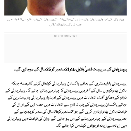
پیپلزپارٹی کے امیدوار پیپلزپارٹی پارلیمنٹرین کے بجائے پاکستان پیپلزپارٹی کے پلیٹ فارم سے انتخابات میں
حصہ لیں گے۔ فوٹو: رائٹرز/فائل
پیپلزپارٹی کے سرپرست اعلیٰ بلاول بھٹو 21 ستمبر کو 25 سال کے ہوجائیں گے۔
پیپلزپارٹی پارلیمنٹرین کے بجائے پاکستان پیپلزپارٹی کوفعال کرنے کافیصلہ جبکہ
بلاول بھٹوکورواں سال کے آخرمیں پیپلزپارٹی کا چیئرمین بنادیا جائے گا۔ پیپلزپارٹی کے
ذرائع کے مطابق آئندہ انتخابات میں پیپلزپارٹی کے امیدوار پیپلزپارٹی پارلیمنٹرین کے
بجائے پاکستان پیپلزپارٹی کے پلیٹ فارم سے انتخابات میں حصہ لیں گے اوران کی
قیادت بلاول بھٹو زرداری کریں گے جو21ستمبرکو25سال کی عمر کو پہنچنے کے
بعدپیپلزپارٹی کے چیئرمین بننے کے اہل ہو جائیں گے اوران کی قیادت میں پیپلزپارٹی
میں زیادہ سے زیادہ نوجوانوں کوشامل کیا جائے گا۔