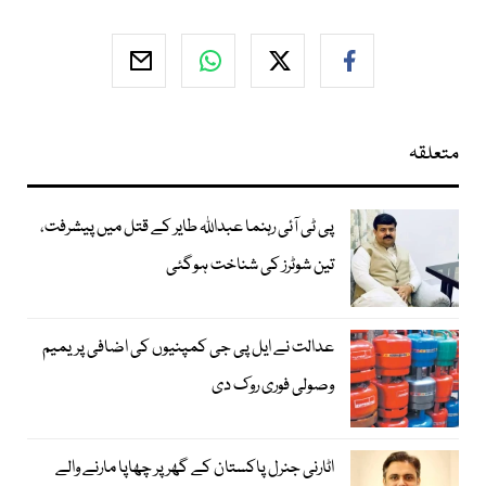
متعلقہ
پی ٹی آئی رہنما عبداللہ طایر کے قتل میں پیشرفت،
تین شوٹرز کی شناخت ہوگئی
عدالت نے ایل پی جی کمپنیوں کی اضافی پریمیم
وصولی فوری روک دی
اٹارنی جنرل پاکستان کے گھر پر چھاپا مارنے والے