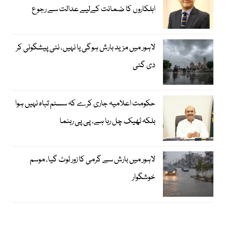
اہلکاروں کا ضمانت کےلیے عدالت سے رجوع
لاہور میں مزید بارش ہوگی یا نہیں، نئی پیشگوئی کر
دی گئی
حکومت اعلامیہ جاری کرے کہ سسٹم تباہ نہیں ہوا
بلکہ ٹھیک چل رہا ہے، پی پی رہنما
لاہور میں بارش سے گرمی کا زور ٹوٹ گیا، موسم
خوشگوار