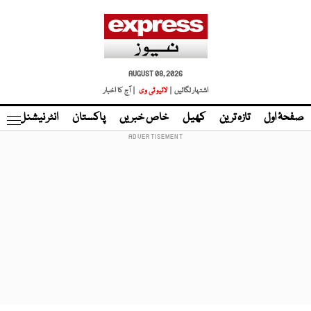
AUGUST 08, 2026
اشتہار لگائیں |
لائیو ٹی وی
| آج کا اخبار
صفحۂ اول
تازہ ترین
کھیل
خاص خبریں
پاکستان
انٹر نیشنل
ٹا