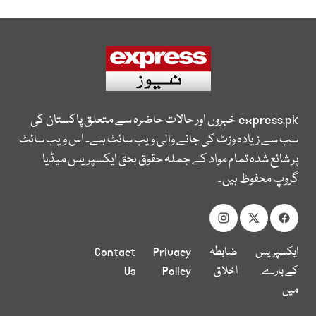
express.pk
خبروں اور حالات حاضرہ سے متعلق پاکستان کی
سب سے زیادہ وزٹ کی جانے والی ویب سائٹ ہے۔ اس ویب سائٹ
پر شائع شدہ تمام مواد کے جملہ حقوق بحق ایکسپریس میڈیا
گروپ محفوظ ہیں۔
ایکسپریس
ضابطہ
Privacy
Contact
کے بارے
اخلاق
Policy
Us
میں