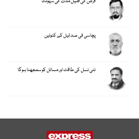
قرض کی قلیل مدت کی سہولت
پچاسی فی صد تیل کے کنوئیں
نئی نسل کی طاقت اور مسائل کو سمجھنا ہوگا