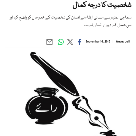
شخصیت کا درجہ کمال
سماجی اعتبار سے انسانی ارتقاء نے انسان کی شخصیت کے خدوخال کو واضح کیا اور
اس عمل کے دوران انسان نے۔۔۔
September 16, 2013
Wasay Jalil