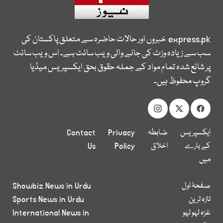
express.pk
خبروں اور حالات حاضرہ سے متعلق پاکستان کی
سب سے زیادہ وزٹ کی جانے والی ویب سائٹ ہے۔ اس ویب سائٹ
پر شائع شدہ تمام مواد کے جملہ حقوق بحق ایکسپریس میڈیا
گروپ محفوظ ہیں۔
ایکسپریس
ضابطہ
Privacy
Contact
کے بارے
اخلاق
Policy
Us
میں
صفحۂ اول
Showbiz News in Urdu
تازہ ترین
Sports News in Urdu
غزہ لہو لہو
International News in