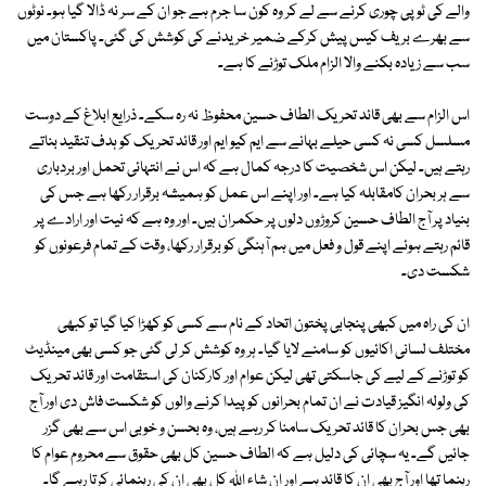
والے کی ٹوپی چوری کرنے سے لے کر وہ کون سا جرم ہے جو ان کے سر نہ ڈالا گیا ہو۔ نوٹوں
سے بھرے بریف کیس پیش کرکے ضمیر خریدنے کی کوشش کی گئی۔ پاکستان میں
سب سے زیادہ بکنے والا الزام ملک توڑنے کا ہے۔
اس الزام سے بھی قائد تحریک الطاف حسین محفوظ نہ رہ سکے۔ ذرایع ابلاغ کے دوست
مسلسل کسی نہ کسی حیلے بہانے سے ایم کیو ایم اور قائد تحریک کو ہدف تنقید بناتے
رہتے ہیں۔ لیکن اس شخصیت کا درجہ کمال ہے کہ اس نے انتہائی تحمل اور بردباری
سے ہر بحران کامقابلہ کیا ہے۔ اور اپنے اس عمل کو ہمیشہ برقرار رکھا ہے جس کی
بنیاد پر آج الطاف حسین کروڑوں دلوں پر حکمران ہیں۔ اور وہ ہے کہ نیت اور ارادے پر
قائم رہتے ہوئے اپنے قول و فعل میں ہم آہنگی کو برقرار رکھا، وقت کے تمام فرعونوں کو
شکست دی۔
ان کی راہ میں کبھی پنجابی پختون اتحاد کے نام سے کسی کو کھڑا کیا گیا تو کبھی
مختلف لسانی اکائیوں کو سامنے لایا گیا۔ ہر وہ کوشش کر لی گئی جو کسی بھی مینڈیٹ
کو توڑنے کے لیے کی جاسکتی تھی لیکن عوام اور کارکنان کی استقامت اور قائد تحریک
کی ولولہ انگیز قیادت نے ان تمام بحرانوں کو پیدا کرنے والوں کو شکست فاش دی اور آج
بھی جس بحران کا قائد تحریک سامنا کر رہے ہیں، وہ بحسن و خوبی اس سے بھی گزر
جائیں گے۔ یہ سچائی کی دلیل ہے کہ الطاف حسین کل بھی حقوق سے محروم عوام کا
رہنما تھا اور آج بھی ان کا قائد ہے اور ان شاء اللہ کل بھی ان کی رہنمائی کرتا رہے گا۔