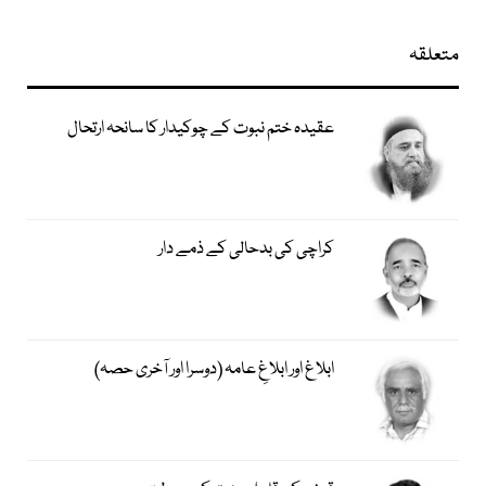
متعلقہ
عقیدہ ختم نبوت کے چوکیدار کا سانحہ ارتحال
کراچی کی بدحالی کے ذمے دار
ابلاغ اور ابلاغِ عامہ (دوسرا اور آخری حصہ)