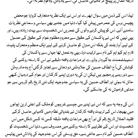
درجہ کمال پر پہنچ کر کامیابی حاصل کی، اسے وہ وطن، وہ قوم نظر نہ آئی۔
لہٰذا اس کے ذہن میں سوال ابھرے اور اس نے ایک نظریہ متعارف کروایا جو محض
پچیس برس کی عمر میں پیش کیا گیا۔ دنیا میں جتنے بھی سیاسی و سماجی نظریات
سامنے آئے، اس کو پیش کرنے والو ں کی عمریں اس شخصیت سے بہت زیادہ رہیں۔ اور
یہی نہیں کہ اس نے پاکستان کے حقوق سے محروم مظلوم عوام کے حقوق کے حصول
کے لیے آواز بلند کی بلکہ اس منزل کو حاصل کرنے کے لیے ایک منظم و متحرک پلیٹ
فارم ایم کیو ایم کے نام سے ترتیب دیا۔ یہی وہ عمل تھا جہاں سے پاکستان کی
اسٹیبلشمنٹ جاگیردار، وڈیرے اور مراعات یافتہ طبقے نے اس کا راستہ روکنے کی
کوشش کی۔آج الطاف حسین کی جلاوطنی دو دھائی سے تجاوز کرگئی آج وہ مادر وطن
سے دور رہنے پر مجبور ہیں لیکن ان کی یہ دوری اپنے کارکنان اور عوام کے درمیان کبھی
حائل نہ ہوئی اور الطاف حسین کی یہ سیاسی جدوجہد ایک نئی تاریخ رقم کررہی ہے جو
مدتوں فراموش نہ کی جاسکے گی۔
اس کی وجہ یہ ہے کہ اس نے اپنے ہی جیسے غریبوں کو ملک کے اعلیٰ ترین ایوانوں
میں بھیجا۔ اس کے تربیت یافتہ کارکنان نے بلدیاتی نظام میں کامیابی حاصل کرکے
فقید المثال تاریخ رقم کی اور آج بھی مراعات یافتہ طبقہ کسی نہ کسی شکل میں اس
شخصیت اور اس کے نظرئیے کا راستہ روکنے میں مصروف ہے۔ دنیا اس شخصیت کو
الطاف حسین کے نام سے جانتی ہے۔ حق پرستی کی اس جدوجہد کی پاداش میں پولیس