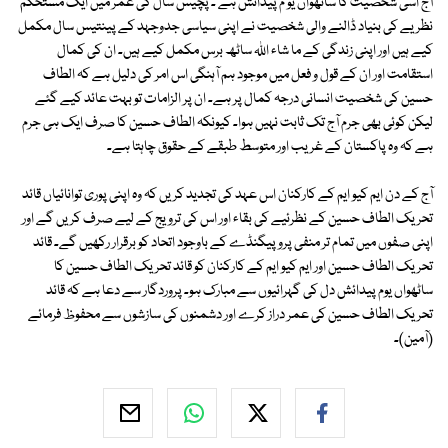
آج اسی شخصیت کا ساٹھواں یو م پیدائش ہے ۔ پچیس سال کی عمر میں ایک مستحکم
نظریے کی بنیاد ڈالنے والی شخصیت نے اپنی سیاسی جدوجہد کے پینتیس سال مکمل
کیے ہیں اور اپنی زندگی کے ما شاء اللہ ساٹھ برس مکمل کیے ہیں۔ ان کی کمال
استقامت اور ان کے قول و فعل میں موجود ہم آہنگی اس امر کی دلیل ہے کہ الطاف
حسین کی شخصیت انسانی درجہ کمال پر ہے۔ ان پر الزامات تو بہت عائد کیے گئے
لیکن کوئی بھی جرم آج تک ثابت نہیں ہوا۔ کیونکہ الطاف حسین کا صرف ایک ہی جرم
ہے کہ وہ پاکستان کے غریب اور متوسط طبقے کے حقوق چاہتا ہے۔
آج کے دن ایم کیو ایم کے کارکنان اس عہد کی تجدید کریں کہ وہ اپنی پوری توانائیاں قائد
تحریک الطاف حسین کے نظرئیے کی بقاء اور اس کی ترویج کے لیے صرف کریں گے اور
اپنی صفوں میں تمام تر منفی پروپیگنڈے کے باوجود اتحاد کو برقرار رکھیں گے۔ قائد
تحریک الطاف حسین اور ایم کیو ایم کے کارکنان کو قائد تحریک الطاف حسین کا
ساٹھواں یوم پیدائش دل کی گہرائیوں سے مبارک ہو۔ پروردگار سے دعا ہے کہ قائد
تحریک الطاف حسین کی عمر دراز کرے اور دشمنوں کی سازشوں سے محفوظ فرمائے
(آمین)۔