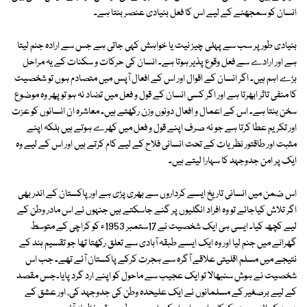
انسان کو سمجھنے کے لیے اس کا فعل بنیادی عنصر بنتا ہے۔
بنیادی طور پر سب سے پہلی چیز نیت یا خواہش کہی جاتی ہے جس سے ارادہ جنم لیتا
ہے اور ارادے سے فعل وقوع پذیر ہوتا ہے۔ انسان کی حرکات و سکنات کے یہ مراحل
بڑے اہم ہیں۔ اگر انسان کے اقوال اور اس کے افعال آپس میں متصادم ہوں تو شخصیت
کا منفی تاثر ابھرتا ہے اور اگر کسی انسان کے قول و فعل میں تضاد نہ ہو تو پھر وہ موضوع
سخن بنتا ہے۔ اس کے اعمال و افعال دونوں وزن رکھتے ہیں۔ معاشرہ ان انسانوں کو عزت
اور تکریم عطا کرتا ہے جو نہ صرف اپنے قول و فعل میں کھرے ہوتے ہیں بلکہ اپنے
مثبت اور طاقتور نظریات کے تحت انسانی فلاح کے لیے کام کرتے ہیں اور اس کے لیے وہ
ایک پر امن جدوجہد کا سہارا لیتے ہیں۔
اس ضمن میں انسانی تاریخ ایسے کرداروں سے بھری پڑی ہے اور پاکستان کے اندر بھی
اگر تلاش کیاجائے تو وہ افراد انگلیوں پر گنے جاسکتے ہیں جنہوں نے اس مادر وطن کے
لیے کچھ کیا۔ ایسی ہی ایک شخصیت نے 17ستمبر 1953ء کو کراچی کے متوسط
گھرانے میں جنم لیا اور وہ ایک ایسے طبقہ آبادی سے تعلق رکھتا تھا جو تقسیم ہند کے
نتیجے میں مسلم اقلیتی علاقے آگرہ سے ہجرت کرکے پاکستان آئے تھے۔ جب اس
شخصیت نے ہوش سنبھالا تو ایک عجیب سے ماحول کو اپنے ارد گرد پایا۔جس مقصد
کے لیے برصغیر کے مسلمانوں نے ایک علیحدہ وطن کی جدوجہد کی، اور عشق کے