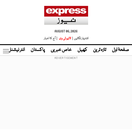
AUGUST 06, 2026
اشتہار لگائیں |
لائیو ٹی وی
| آج کا اخبار
صفحۂ اول
تازہ ترین
کھیل
خاص خبریں
پاکستان
انٹر نیشنل
ٹا