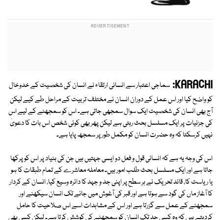
KARACHI:
سماجی اعتبار سے انسانی ارتقاء نے انسان کی شخصیت کے خدوخال
کو واضح کیا اور اس عمل کے دوران انسان نے مختلف تربیت کے مراحل طے کیے لیکن
آج بھی انسان کی شخصیت ایک سوال سمجھی جاتی ہے۔ اس کو سمجھنے کے لیے اس
کی جزئیات پر ایک مسلسل بحث رہتی ہے لیکن پھر بھی کوئی شخص اس بات کا دعویٰ
نہیں کرسکتا کہ وہ حضرت انسان کو مکمل طور پر سمجھ پایا ہے۔
اس کی وجہ یہ ہے کہ انسانی قول و فعل دو ایسی جہتیں ہیں جن کی بنیاد پر اس کو پرکھا
جاتا ہے اور ایک مسلسل بحث طلب امور ہیں۔ معاملہ معاشرے کے تمام طبقات کا ہو
یا ریاست کا، قائد تحریک نے ہر سطح پر اپنی جد و جہد کا دائرہ وسیع کیا، انسان کے کردار
کا آغاز ماں کی گود سے ہوتا ہے اور قبر کی آغوش میں جانے تک انسان سیکھنے اور
سمجھنے کے عمل سے گزرتا ہے اور اس کے مشاہدات اسے اس صلاحیت کا حامل
کردیتے ہیں کہ وہ کسی حد تک انسان کو سمجھنے کی کوشش کرتا ہے۔ لیکن کسی بھی