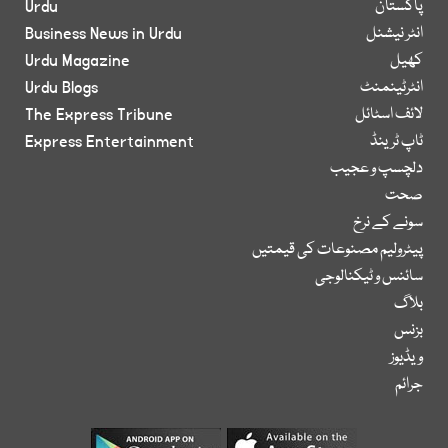
پاکستان
Urdu
انٹر نیشنل
Business News in Urdu
کھیل
Urdu Magazine
انٹرٹینمنٹ
Urdu Blogs
لائف اسٹائل
The Express Tribune
ٹاپ ٹرینڈ
Express Entertainment
دلچسپ و عجیب
صحت
سونے کے نرخ
پیٹرولیم مصنوعات کی قیمتیں
سائنس و ٹیکنالوجی
بلاگ
بزنس
ویڈیوز
جرائم