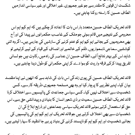
شکست ان قوتوں کا مقدر ہے جو غیر جمہوری، غیر اخلاقی اور غیر سیاسی انداز میں
الطاف حسین کا راستہ روکنا چاہتی ہیں۔
قائد تحریک الطاف حسین متعدد بار اس بات کا اعادہ کر چکے ہیں کہ ایم کیو ایم اس
محرومی کے نتیجے میں قائم ہوئی جو ملک کے غاصب حکمرانوں نے پیدا کی اور آج
بھی محرومیوں کے بجائے ایم کیو ایم کو ختم کرنے کی سازشیں کی جارہی ہیں۔ اگر وہ اتنی
کوششیں سماجی ناہمواریوں، ظلم کے خاتمے اور انصاف کے قیام کے لیے کرلیتے تو
شاید اس کے بہتر نتائج آتے۔ الطاف حسین ان عناصر کی راہ میں رکاوٹ ہیں جو لسانی
تفریق پیدا کرکے فرقہ واریت کو ہوا دے کر اپنی حکمرانی کو طول دینا چاہتے ہیں۔
قائد تحریک الطاف حسین کی پوری زندگی اس بات کی شاہد ہے کہ انھوں نے اپنا مقصد
بیان کیا۔ اپنے نظریے کا پرچار کیا اور وہ بھی مسلمہ جمہوری طریقہ کار سے۔ کسی
شخصیت سے اختلاف نہیں کیا۔ کسی سیاسی جماعت کی پالیسیوں سے اختلاف کرنا
قائد تحریک الطاف حسین سمیت ہر ذی شعور انسان کا بنیادی و پیدائشی حق ہے۔ اس
حق کو استعمال کرتے ہوئے قائد تحریک سیاسی جماعتوں اور ذرایع ابلاغ کی ان
شخصیات سے بھی اختلا ف کرتے ہیں جو قائد تحریک اور ایم کیو ایم کی پالیسیوں کی
بجائے شخصیت اور ایم کیو ایم کو ناپسند کرنے کی بنیاد پر بے جا تنقید کا سہارا لیتے ہیں۔