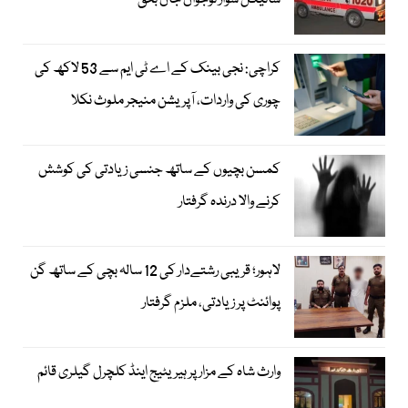
سائیکل سوار نوجوان جاں بحق
کراچی: نجی بینک کے اے ٹی ایم سے 53 لاکھ کی
چوری کی واردات، آپریشن منیجر ملوث نکلا
کمسن بچیوں کے ساتھ جنسی زیادتی کی کوشش
کرنے والا درندہ گرفتار
لاہور؛ قریبی رشتےدار کی 12 سالہ بچی کے ساتھ گن
پوائنٹ پر زیادتی، ملزم گرفتار
وارث شاہ کے مزار پر ہیریٹیج اینڈ کلچرل گیلری قائم