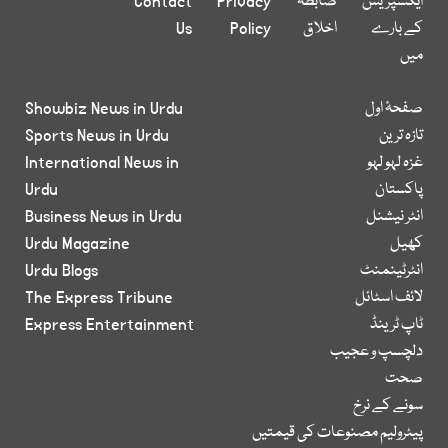
ایکسپریس
ضابطہ
Privacy
Contact
کے بارے
اخلاق
Policy
Us
میں
صفحۂ اول
Showbiz News in Urdu
تازہ ترین
Sports News in Urdu
غزہ لہو لہو
International News in
پاکستان
Urdu
انٹر نیشنل
Business News in Urdu
کھیل
Urdu Magazine
انٹرٹینمنٹ
Urdu Blogs
لائف اسٹائل
The Express Tribune
ٹاپ ٹرینڈ
Express Entertainment
دلچسپ و عجیب
صحت
سونے کے نرخ
پیٹرولیم مصنوعات کی قیمتیں