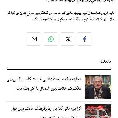
لیڈر ملا عبدالغنی برادر کو کل تک رہا کیا جاسکتا ہے۔
تاہم انہیں افغانستان نہیں بھیجا جائے گا۔ خصوصی گفتگو میں سرتاج عزیز نے کہا کہ
ملا برادر اگر افغانستان چلے گئے تو سب کچھ سبوتاژ ہوجائے گا۔
متعلقہ
معاہدہ مکہ خالصتاً دفاعی نوعیت کا ہے، کسی بھی
ملک کے خلاف نہیں، اسحاق ڈار کی وضاحت
کراچی: مائی کلاچی روڈ پر ٹریفک حادثے میں موٹر