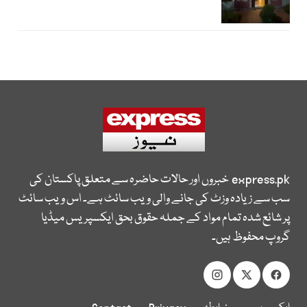
express.pk
خبروں اور حالات حاضرہ سے متعلق پاکستان کی
سب سے زیادہ وزٹ کی جانے والی ویب سائٹ ہے۔ اس ویب سائٹ
پر شائع شدہ تمام مواد کے جملہ حقوق بحق ایکسپریس میڈیا
گروپ محفوظ ہیں۔