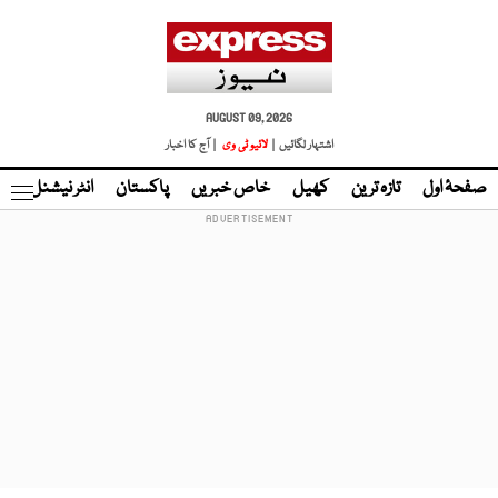
AUGUST 09, 2026
اشتہار لگائیں |
لائیو ٹی وی
| آج کا اخبار
صفحۂ اول
تازہ ترین
کھیل
خاص خبریں
پاکستان
انٹر نیشنل
ٹا