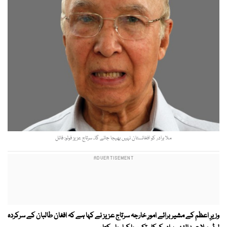
ملا برادر کو افغانستان نہیں بھیجا جائے گا۔ سرتاج عزیز فوٹو: فائل
وزیرِ اعظم کے مشیر برائے امورِ خارجہ سرتاج عزیز نے کہا ہے کہ افغان طالبان کے سرکردہ