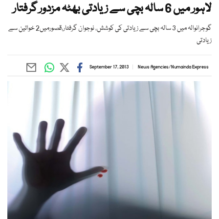
لاہور میں 6 سالہ بچی سے زیادتی بھٹہ مزدور گرفتار
گوجرانوالہ میں 3 سالہ بچی سے زیادتی کی کوشش، نوجوان گرفتار،قصورمیں2 خواتین سے
زیادتی
September 17, 2013
News Agencies
/
Numainda Express