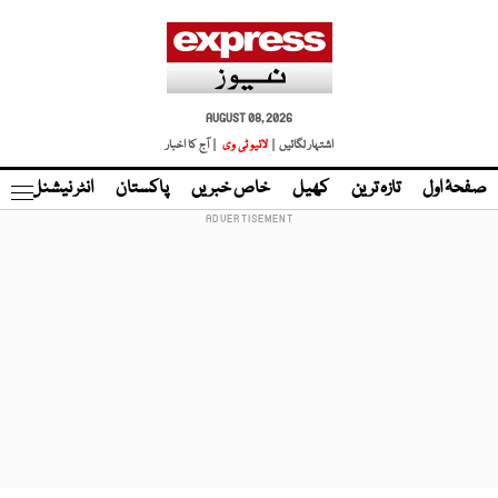
AUGUST 08, 2026
اشتہار لگائیں |
لائیو ٹی وی
| آج کا اخبار
صفحۂ اول
تازہ ترین
کھیل
خاص خبریں
پاکستان
انٹر نیشنل
ٹا