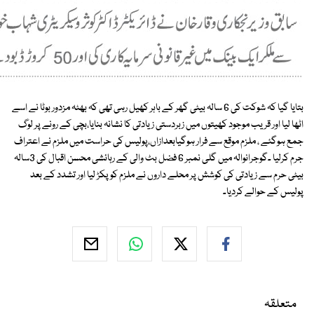
بتایا گیا کہ شوکت کی 6 سالہ بیٹی گھر کے باہر کھیل رہی تھی کہ بھٹہ مزدور بوٹا نے اسے
اٹھا لیا اور قریب موجود کھیتوں میں زبردستی زیادتی کا نشانہ بنایا،بچی کے رونے پر لوگ
جمع ہوگئے ، ملزم موقع سے فرار ہوگیابعدازاں،پولیس کی حراست میں ملزم نے اعتراف
جرم کرلیا ۔گوجرانوالہ میں گلی نمبر 6 فضل بٹ والی کے رہائشی محسن اقبال کی 3سالہ
بیٹی حرم سے زیادتی کی کوشش پر محلے داروں نے ملزم کوپکڑ لیا اور تشدد کے بعد
پولیس کے حوالے کردیا۔
متعلقہ