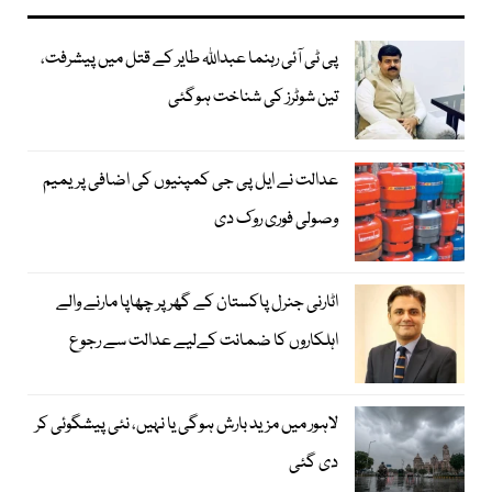
پی ٹی آئی رہنما عبداللہ طایر کے قتل میں پیشرفت،
تین شوٹرز کی شناخت ہوگئی
عدالت نے ایل پی جی کمپنیوں کی اضافی پریمیم
وصولی فوری روک دی
اٹارنی جنرل پاکستان کے گھر پر چھاپا مارنے والے
اہلکاروں کا ضمانت کےلیے عدالت سے رجوع
لاہور میں مزید بارش ہوگی یا نہیں، نئی پیشگوئی کر
دی گئی