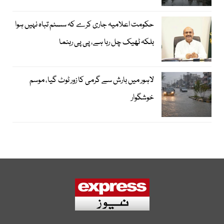
حکومت اعلامیہ جاری کرے کہ سسٹم تباہ نہیں ہوا
بلکہ ٹھیک چل رہا ہے، پی پی رہنما
لاہور میں بارش سے گرمی کا زور ٹوٹ گیا، موسم
خوشگوار