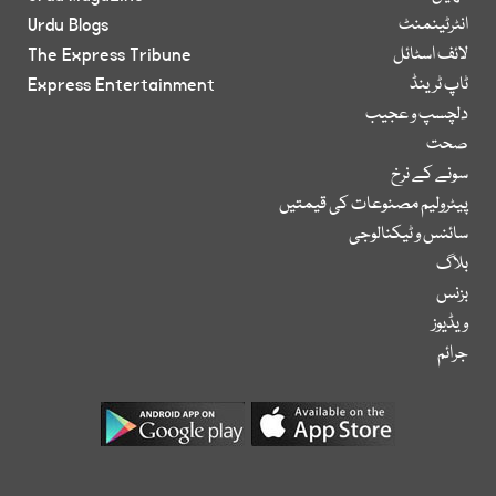
انٹرٹینمنٹ
Urdu Blogs
لائف اسٹائل
The Express Tribune
ٹاپ ٹرینڈ
Express Entertainment
دلچسپ و عجیب
صحت
سونے کے نرخ
پیٹرولیم مصنوعات کی قیمتیں
سائنس و ٹیکنالوجی
بلاگ
بزنس
ویڈیوز
جرائم