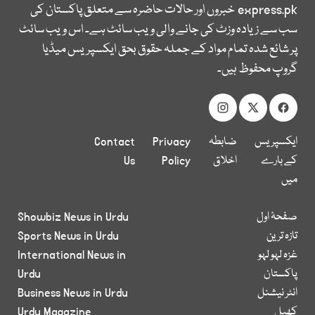
express.pk
خبروں اور حالات حاضرہ سے متعلق پاکستان کی
سب سے زیادہ وزٹ کی جانے والی ویب سائٹ ہے۔ اس ویب سائٹ
پر شائع شدہ تمام مواد کے جملہ حقوق بحق ایکسپریس میڈیا
گروپ محفوظ ہیں۔
ایکسپریس
ضابطہ
Privacy
Contact
کے بارے
اخلاق
Policy
Us
میں
صفحۂ اول
Showbiz News in Urdu
تازہ ترین
Sports News in Urdu
غزہ لہو لہو
International News in
پاکستان
Urdu
انٹر نیشنل
Business News in Urdu
کھیل
Urdu Magazine