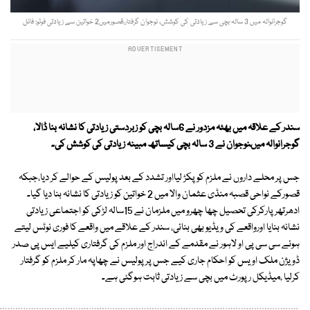
گوجرانوالہ میں 3 سالہ بچی سے زیادتی کی کوشش، نوجوان گرفتار،قصورمیں2 خواتین سے زیادتی فوٹو: فائل
سندر کے علاقہ میں بھٹہ مزدور نے 6سالہ بچی کو زبردستی زیادتی کا نشانہ بنا ڈالا،
گوجرانوالہ میںنوجوان نے 3 سالہ بچی کیساتھ مبینہ زیادتی کی کوشش کی۔
جس پر محلے داروں نے ملزم کو پکڑ لیااور تشدد کے بعد پولیس کے حوالے کر دیا،جبکہ
قصورکے نواحی قصبہ منڈی عثمان والا میں 2 خواتین کو زیادتی کا نشانہ بنا دیا گیا۔
ادھرتھرپارکرکی تحصیل چھا چھرو میں ملزمان نے 15سالہ لڑکی کو اجتماعی زیادتی
نشانہ بنایا اورواقعے کی ویڈیو بھی بنائی، سندر کے علاقے میں واقعے کا فوری نوٹس لیتے
ہوئے سی سی پی او لاہور نے مقدمے کے اندراج اور ملزم کی گرفتاری کیلیے ایس پی صدر
ڈویژن ملک اویس کو احکام جاری کیے جس پر پولیس نے چھاپہ مار کر ملزم کو گرفتار
کرلیا ،میڈیکل رپورٹ میں بچی سے زیادتی ثابت ہوگئی ہے۔