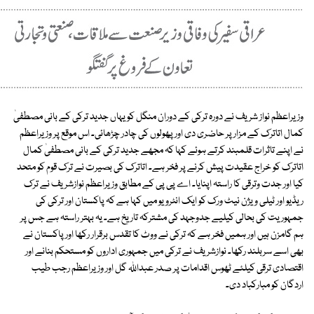
وزیراعظم نواز شریف نے دورہ ترکی کے دوران منگل کو یہاں جدید ترکی کے بانی مصطفیٰ
کمال اتاترک کے مزار پر حاضری دی اور پھولوں کی چادر چڑھائی۔ اس موقع پر وزیراعظم
نے اپنے تاثرات قلمبند کرتے ہوئے کہا کہ مجھے جدید ترکی کے بانی مصطفیٰ کمال
اتاترک کو خراج عقیدت پیش کرنے پر فخر ہے۔ اتاترک کی بصیرت نے ترک قوم کو متحد
کیا اور جدت وترقی کا راستہ اپنایا۔ اے پی پی کے مطابق وزیراعظم نوازشریف نے ترک
ریڈیو اور ٹیلی ویژن نیٹ ورک کو ایک انٹرویو میں کہا ہے کہ پاکستان اور ترکی کی
جمہوریت کی بحالی کیلیے جدوجہد کی مشترکہ تاریخ ہے۔ یہ بہتر راستہ ہے جس پر
ہم گامزن ہیں اور ہمیں فخر ہے کہ ترکی نے ووٹ کا تقدس برقرار رکھا اور پاکستان نے
بھی اسے سربلند رکھا۔ نوازشریف نے ترکی میں جمہوری اداروں کو مستحکم بنانے اور
اقتصادی ترقی کیلئے ٹھوس اقدامات پر صدر عبداللہ گل اور وزیراعظم رجب طیب
اردگان کو مبارکباد دی۔