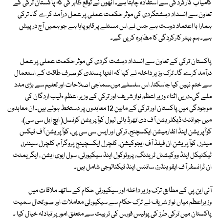
کامیاب کارکردگی سے استفادہ چاہتا ہے۔ انھوں نے توقع ظاہر کی کہ پاکستان ترکی کے
تعاون سے انسداد دہشتگردی کی موثر حکمت عملی پر عمل درآمد کرے گا۔ ترکی
ہمارا با اعتماد دوست ہے جس نے اس مسئلے پر قابو پایا ہے جو ہمیں آج درپیش
ہے۔ ہم بہتر کارکردگی کا مظاہرہ کریں گے۔
پاکستان ترکی کے تعاون سے انسداد دہشت گردی کی موثر حکمت عملی پر عمل
درآمد کرے گا۔ ترک وزیر داخلہ نے کہا کہ انتہا پسندی کو صرف طاقت کے استعمال
سے ختم نہیں کیا جاسکتا، اس سلسلے میںسماجی اصلاحات اور تعلیم سے بڑی مدد
ملے گی۔دریں اثناء وزیر اعظم نواز شریف اور ترکی کے وزیر اعظم طیب اردگان کی
موجودگی میں پاکستان اور ترکی کے مابین 12 معاہدوں پر دستخط ہوئے ہیں۔ ان معاہدوں
میں جوائنٹ ڈیکلریشن آف دی تھرڈ ہائی لیول کوآپریشن کونسل( ایچ ایل سی سی)،
کوآپریشن اینڈ انفارمیشن ایکسچنج، ترکی اور ایس سی سی پی، کوآپریشن آف ٹیکس
میٹرز ، کوآپریشن ان فیلڈ آف ایجوکیشن، کلچرل ایکسچینج پروگرآم، کلچرل سینٹرز،
ٹیکنیکل اینڈ ووکیشنل ٹریننگ، پروٹوکول اینڈ سیکیورٹی، سول ایوی ایشن ، ایگریمنٹ
ان ٹرانسفر آف ایفوینڈرز، سائنس اینڈ ٹیکنالوجی شامل ہیں۔
آئی این پی کے مطابق ترک وزیر داخلہ اور سیکیورٹی حکام کے ساتھ ملاقات میں
وزیراعظم میاں نواز شریف نے ترک حکام سے سیکیورٹی معاملات اور صورتحال سمیت
پاکستان میں ترکی طرز کی پولیس فورس کی تربیت سے متعلق امور پر تبادلہ خیال کیا ۔