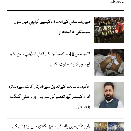
متعلقہ
میر رضا علی کے انصاف کیلیے کراچی میں سول
سوسائٹی کا احتجاج
لاہور میں 40 سالہ خاتون کے قتل کا ڈراپ سین، شوہر
اور سوتیلا بیٹا ملوث نکلے
حکومت سندھ کے تعاون سے قدرتی آفات سے متاثرہ
افراد کیلئے گھر تعمیر کر رہے ہیں، وزیراعلیٰ گلگت
بلتستان
راولپنڈی میں والد کے ساتھ گاڑی میں بیٹھنے کے