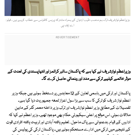
وزیراعظم نوازشریف ترک ہم منصب طیب اردوان کے ہمراہ مشترکہ پریس کانفرنس سے خطاب کررہے ہیں ۔ فوٹو :
اے ایف پی
وزیراعظم نوازشریف نے کہا ہے کہ پاکستان سائبر کرائمز اور انتہاپسندی کی لعنت کے
موثر خاتمے کیلیے ترکی سے مدد اور رہنمائی حاصل کرے گا۔
پاکستان اور ترکی میں باہمی تعاون کے 12 معاہدوں پر دستخط ہوئے ہیں جبکہ وزیر
اعظم نواز شریف کو ترکی کا سب سے بڑا سول اعزاز تمغہ جمہوریت دیا گیا ہے۔
تفصیلات کے مطابق وزیر اعظم نوازشریف اور ترک وزیر داخلہ معمر گلر کے مابین
ملاقات ہوئی، اس موقع پر اعلیٰ سیکیورٹی حکام بھی موجود تھے۔ وزیر اعظم نے کہا کہ
اداروں کے قیام، بدعنوانی سے پاک ماحول ، تعلیم یافتہ آبادی اور تربیت یافتہ افرادی قوت
کے نتیجے میں ترکی میں ادارے مستحکم ہوئے ہیں۔ پاکستان ترکی کی پولیس کی