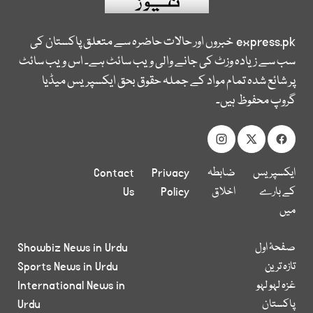
express.pk
خبروں اور حالات حاضرہ سے متعلق پاکستان کی
سب سے زیادہ وزٹ کی جانے والی ویب سائٹ ہے۔ اس ویب سائٹ
پر شائع شدہ تمام مواد کے جملہ حقوق بحق ایکسپریس میڈیا
گروپ محفوظ ہیں۔
ایکسپریس
ضابطہ
Privacy
Contact
کے بارے
اخلاق
Policy
Us
میں
صفحۂ اول
Showbiz News in Urdu
تازہ ترین
Sports News in Urdu
غزہ لہو لہو
International News in
پاکستان
Urdu