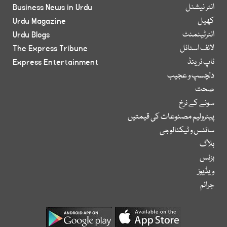
انٹر نیشنل
Business News in Urdu
کھیل
Urdu Magazine
انٹرٹینمنٹ
Urdu Blogs
لائف اسٹائل
The Express Tribune
ٹاپ ٹرینڈ
Express Entertainment
دلچسپ و عجیب
صحت
سونے کے نرخ
پیٹرولیم مصنوعات کی قیمتیں
سائنس و ٹیکنالوجی
بلاگ
بزنس
ویڈیوز
جرائم