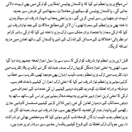
اس موقع پر وزیراعظم نے کہا کہ پاکستان پولیس اہلکاروں کو ترکی میں بھی تربیت دلائی
جائے گی ۔ پاکستان پولیس کو سیکیورٹی معاملات سنبھالنے کی غرض سے جدید
تربیت اور ہتھیاروں سے لیس کریں گے ۔ وزیراعلیٰ پنجاب شہباز شریف اور سیکریٹری
داخلہ بھی وزیراعظم کے ہمراہ تھے۔ آن لائن کے مطابق ملاقات کے بعد نوازشریف نے
کہا کہ ترکی ہمارا بااعتماد برادر ملک ہے۔ ترک وزیر داخلہ نے کہا کہ ترکی سائبر کرائم
اور نظریاتی اختلافات کے مسائل کے تدارک کے لئے پاکستان کے ساتھ تعاون میں مزید
اضافہ کریگا۔
قبل ازیں وزیر اعظم نواز شریف کو ترکی کا سب سے بڑا سول اعزاز تمغہ جمہوریت دیا گیا
ہے۔ انھیں یہ اعلیٰ اعزاز منگل کو یہاں ترک صدر عبداللہ گل نے ایک پر وقار تقریب میں
دیا۔ تقریب میں ترک وزیراعظم رجب طیب اردوان بھی موجود تھے۔ تقریب سے خطاب
کرتے ہوئے وزیراعظم نواز شریف نے کہا کہ اعلیٰ ترک اعزاز ان کیلیے باعث فخر ہے۔
دوطرفہ برادرانہ تعلقات کو مزید تقویت دینے کیلیے ان کی خدمات کے اعتراف میں
ترکی کا اعلیٰ ترین اعزاز دیے جانے پر وہ بیحد متاثر ہوئے ہیں اور اس کے ساتھ ساتھ یہ
دونوں ممالک کے درمیان تعاون کی نئی راہیں تلاش کرنے کیلیے مسلسل کاوشیں جاری
رکھنے کے پائیدار عزم کی تجدید کا موقع بھی ہے۔ نواز شریف نے صدر عبداللہ گل اور
وزیراعظم رجب طیب اردگان کو مخاطب کرتے ہوئے کہا کہ ہم مخلص بھائی اور شراکت
دار ہیں جو پاک ترک تعلقات کے فروغ کیلیے یکساں جذبے سے سرشار اور پر عزم ہیں۔