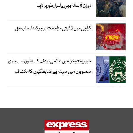
دوران 6 سالہ بچی پراسرار طور پر لاپتا
کراچی میں ڈکیتی مزاحمت پر چوکیدار جاں بحق
خیبرپختونخوا میں عالمی بینک کے تعاون سے جاری
منصوبوں میں مبینہ بے ضابطگیوں کا انکشاف