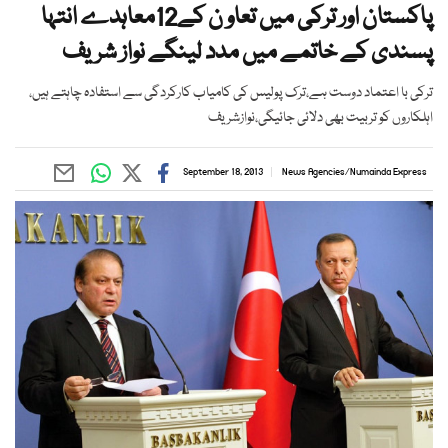
پاکستان اور ترکی میں تعاو ن کے12معاہدے انتہا
پسندی کے خاتمے میں مدد لینگے نواز شریف
ترکی با اعتماد دوست ہے،ترک پولیس کی کامیاب کارکردگی سے استفادہ چاہتے ہیں،
اہلکاروں کو تربیت بھی دلائی جائیگی،نوازشریف
September 18, 2013
News Agencies
/
Numainda Express