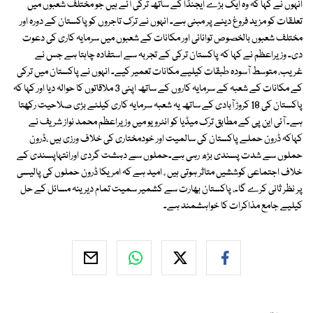
انہوں نے کہا کہ وہ ایک بڑے ایجنڈا کے ساتھ ترکی آئے ہیں جو مختلف شعبوں میں
تعلقات کو مزید فروغ دینے پر مبنی ہے۔ انہوں نے ترک تاجروں کو پاکستان کے دورہ اور
مختلف شعبوں بالخصوص توانائی اور مکانات کے شعبوں میں سرمایہ کاری کی دعوت
دی۔ وزیراعظم نے کہا کہ پاکستان ترکی کے تجربہ سے استفادہ چاہتا ہے جس نے
غریب، متوسط آسودہ طبقات کیلیے مکانات تعمیر کیے۔ انہوں نے پاکستان میں ترکی
کے مکانات کے شعبہ کے سرمایہ کاروں کے ساتھ اپنی 3 ملاقاتوں کا حوالہ دیا اور کہا کہ
پاکستان کی 18 کروڑ آبادی کے ساتھ یہ شعبہ سرمایہ کاری کیلئے بڑی صلاحیت رکھتا
ہے۔ آئی این پی کے مطابق ترک میڈیا کو انٹرویو میں وزیراعظم محمد نواز شریف نے
کہاکہ ڈرون حملے پاکستان کی سالمیت اور خودمختاری کی خلاف ورزی ہیں ،ڈرون
حملوں سے شدت پسندی بڑھ رہی ہے۔حملوں سے دہشت گردی اورانتہاپسندی کے
خلاف اجتماعی کوششیں متاثر ہوتی ہیں ، امید ہے کہ امریکا ڈرون حملوں کی پالیسی
پر نظر ثانی کرے گا۔، پاکستان بھارت سے کشمیر سمیت تمام دیرینہ مسائل کے حل
کیلیے جامع مذاکرات کا خواہشمند ہے۔