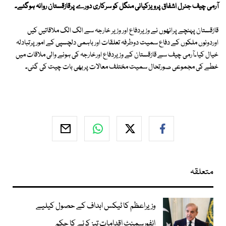
آرمی چیف جنرل اشفاق پرویزکیانی منگل کو سرکاری دورے پرقازقستان روانہ ہوگئے۔
قازقستان پہنچے پرانھوں نے وزیردفاع اور وزیر خارجہ سے الگ الگ ملاقاتیں کیں
اوردونوں ملکوں کے دفاع سمیت دوطرفہ تعلقات اور باہمی دلچسپی کے امور پرتبادلہ
خیال کیا۔آرمی چیف سے قازقستان کے وزیردفاع اورخارجہ کی ہونے والی ملاقات میں
خطے کی مجموعی صورتحال سمیت مختلف معالات پربھی بات چیت کی گئی۔
متعلقہ
وزیراعظم کا ٹیکس اہداف کے حصول کیلیے
انفورسمنٹ اقدامات تیز کرنے کا حکم