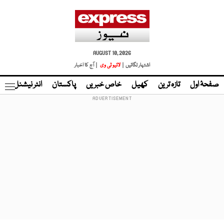
AUGUST 10, 2026
اشتہار لگائیں |
لائیو ٹی وی
| آج کا اخبار
صفحۂ اول
تازہ ترین
کھیل
خاص خبریں
پاکستان
انٹر نیشنل
ٹا