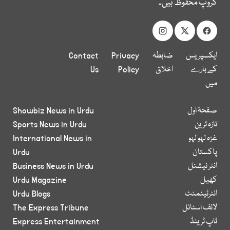
گروپ محفوظ ہیں۔
ایکسپریس
ضابطہ
Privacy
Contact
کے بارے
اخلاق
Policy
Us
میں
صفحۂ اول
Showbiz News in Urdu
تازہ ترین
Sports News in Urdu
غزہ لہو لہو
International News in
پاکستان
Urdu
انٹر نیشنل
Business News in Urdu
کھیل
Urdu Magazine
انٹرٹینمنٹ
Urdu Blogs
لائف اسٹائل
The Express Tribune
ٹاپ ٹرینڈ
Express Entertainment