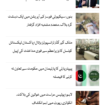
بنوں: سیکیورٹی فورسز کے آپریشن میں ایک دہشت
گرد ہلاک، متعدد مشتبہ افراد گرفتار
ملک گیر گڈز ٹرانسپورٹرز ہڑتال؛ پاکستان ٹیکسٹائل
کونسل کا وزیراعظم سے فوری مداخلت کی اپیل
پیپلزپارٹی کا پارلیمان میں حکومت سے تعاون نہ
کرنے کا فیصلہ
لاہور؛ پولیس حراست میں خواتین کی ہلاکت،
انکوائری رپورٹ میں اہم انکشاف