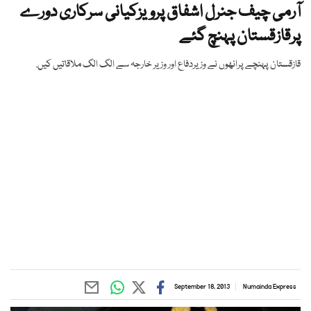
آرمی چیف جنرل اشفاق پرویزکیانی سرکاری دورے
پرقازقستان پہنچ گئے
قازقستان پہنچے پرانھوں نے وزیردفاع اور وزیر خارجہ سے الگ الگ ملاقاتیں کیں.
September 18, 2013
Numainda Express