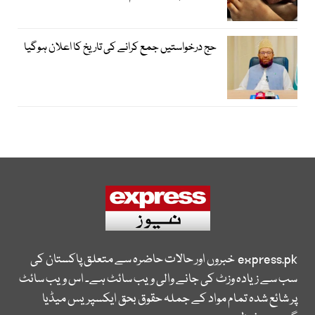
حج درخواستیں جمع کرانے کی تاریخ کا اعلان ہوگیا
express.pk
خبروں اور حالات حاضرہ سے متعلق پاکستان کی
سب سے زیادہ وزٹ کی جانے والی ویب سائٹ ہے۔ اس ویب سائٹ
پر شائع شدہ تمام مواد کے جملہ حقوق بحق ایکسپریس میڈیا