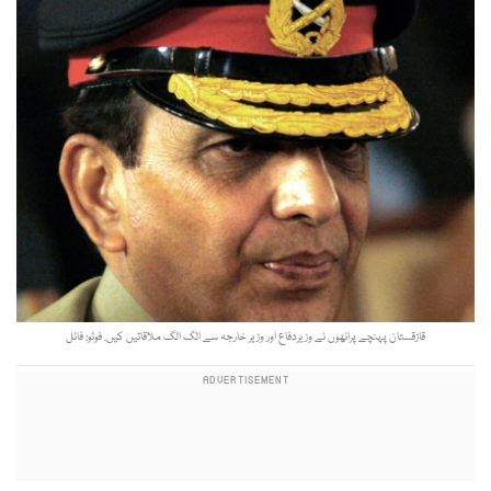
قازقستان پہنچے پرانھوں نے وزیردفاع اور وزیر خارجہ سے الگ الگ ملاقاتیں کیں. فوٹو: فائل