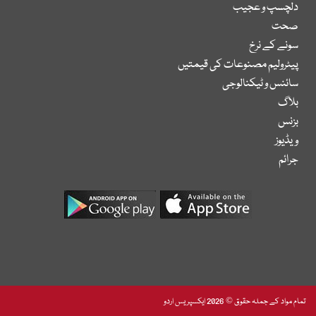
دلچسپ و عجیب
صحت
سونے کے نرخ
پیٹرولیم مصنوعات کی قیمتیں
سائنس و ٹیکنالوجی
بلاگ
بزنس
ویڈیوز
جرائم
تمام مواد کے جملہ حقوق © 2026 ایکسپریس اردو