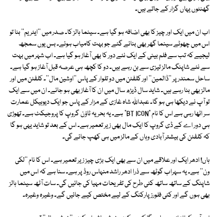
گھنٹوں یہاں گزار کے جاتے ہیں۔
اب ان میں ایک اور چیز کا بھی اضافہ ہو گیا ہے۔ سینما ہالز کا۔ صدر میں ''ایٹریم'' بنا تو
اس میں چھوٹے سینما گھر بھی بنائے گئے جو بہت کامیاب ہوئے۔ بس یوں سمجھ
لیجیے کہ تب سے فلم بینی کے ایک نئے دور کا بھی آغاز ہو گیا ہے۔ اب شہر میں بہت
سے نئے شاپنگ مالز تیزی سے بن رہے ہیں۔ دو کا کچھ ہی عرصہ قبل آغاز ہو گیا ہے۔
ساحل سمندر پر ''ڈالمین'' اور کلفٹن میں دو تلوار کے پاس ''اوشین مال''۔ کلفٹن میں اور
مالز بھی بنا رہے ہیں۔ شاید سال ڈیڑھ سال میں ان کا آغاز بھی ہو جائے۔ ان میں سے ایک
تو آپ نے دیکھا ہی ہو گا۔ عبداللہ شاہ غازی کے مزار کے پاس جو ایک دیوہیکل عمارت
سر اٹھا رہی ہے اس کا نام "BT ICON" ہے۔ یہ بحریہ ٹاؤن گروپ کا پروجیکٹ ہے۔ تھوڑی
ہی دور اے کے ڈی گروپ کا ایک مال بھی زیر تعمیر ہے۔ اس کے بعد تو شاید یہی ہو گا
کہ کلفٹن کی بیشتر آبادی وہاں کے مالز میں ہی کھپ جائے گی۔
ہاں! ادھر ایک اور علاقے میں ان سے بھی ایک بڑی چیز زیر تعمیر ہے۔ اس کا نام ''لکی
ون'' ہے۔ یہ سہراب گوٹھ سے ذرا ادھر راشد منہاس روڈ پر ہے۔ سنا ہے کہ اس میں
شاپنگ کے ساتھ ساتھ کئی طرح کی تفریحات مہیا کی جائیں گی۔ سات آٹھ سینما ہالز
بھی ہوں گے اور کئی فلورز پارکنگ کے لیے مختص کیے جائیں گے۔ وغیرہ وغیرہ۔