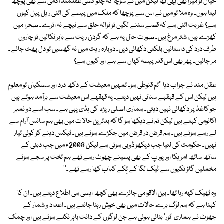
خیال تو میرا بھی یہی تھا لیکن میں نے سوچا کہ چلو کسی عقلمند آدمی سے بھی پوچھ
لیتا ہوں۔ وہ ملا تو میں نے اس سے پوچھا کہ ملک میں پیسے کی اتنی ریل پیل کیوں
ہے؟ غربت اتنی ہے کہ قصے سننے لگیں تو نوالہ حلق سے نیچے نہ اترے۔ صحرا میں
کھڑے ہیں، شتر مرغ ہیں۔ صورت حال یہ ہے کہ گردن ریت سے باہر نکالیں تو چاروں
طرف درد کی داستانیں بلکتی دکھائی دیں۔ دوبارہ ریت میں نہ گھسیں تو دل پھٹ جائے۔
مر جائیں۔ پھر بھی اس قدر پیسہ کہاں سے ہے اور کیوں ہے؟
عقل مند نے جواب دیا ''تم قنوطی ہو۔ تمہیں معیشت کے دکھ درد اور سسکیاں تو معلوم
ہیں لیکن اس کے قہقہے سنائی نہیں دیتے۔ یہ قہقہے اس معیشت سے برآمد ہوتے ہیں
جو کاغذ پر دکھائی نہیں دیتی۔ ہماری اصلی ریڑھ کی ہڈی یہی ہے۔ سب اسے دو نمبر
اکانومی کہتے ہیں لیکن تم نے دیکھا ہو گا کہ بدترین حالات میں بھی ہم سانس آرام سے
لے رہے ہوتے ہیں۔ ہم قرض در قرض میں جکڑے ہوئے ہیں۔ ٹیکس دینے کو کوئی تیار
نہیں۔ حکومت کی لٹیا جب دیکھو ڈوبی ہوتی ہے لیکن 2008ء میں جب دبئی کے
ساتھ ساتھ امریکا اور یورپ کے بھی پسینے چھوٹ رہے تھے ہم تخت پر سجے ہوئے
مخملیں گاؤ تکیوں سے ٹیک لگا کے تِکے کباب کھا رہے تھے۔''
وہ ٹھیک کہہ رہا تھا۔ بین الاقوامی جائزے بھی کچھ ایسی ہی اطلاع دیتے ہیں۔ ان کا
کہنا ہے کہ ہم لوگ برے حالات میں بھی خوش رہنا جانتے ہیں۔ اعداد و شمار کے
جھوٹ نے ہماری 'ٹور' بنائی ہوئی ہے جن لوگوں کے دانت باہر نکلے ہوئے ہیں اور چمک