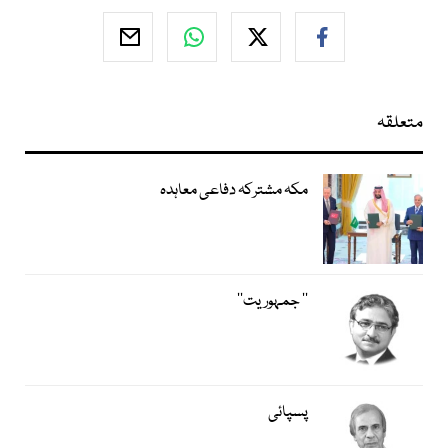
متعلقہ
مکہ مشترکہ دفاعی معاہدہ
’’ جمہوریت‘‘
پسپائی