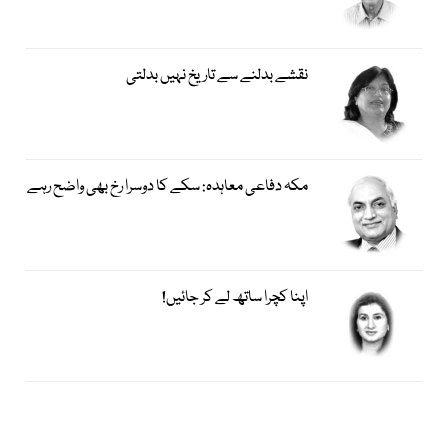
نقشے بدلنے سے تاریخ نہیں بدلتی
مکہ دفاعی معاہدہ: سکے کا دوسرا رخ بھی واضح رہے
اپنا کچرا ساتھ لے کر جائیں!