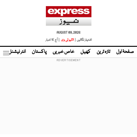
AUGUST 09, 2026
اشتہار لگائیں |
لائیو ٹی وی
| آج کا اخبار
صفحۂ اول
تازہ ترین
کھیل
خاص خبریں
پاکستان
انٹر نیشنل
ٹا