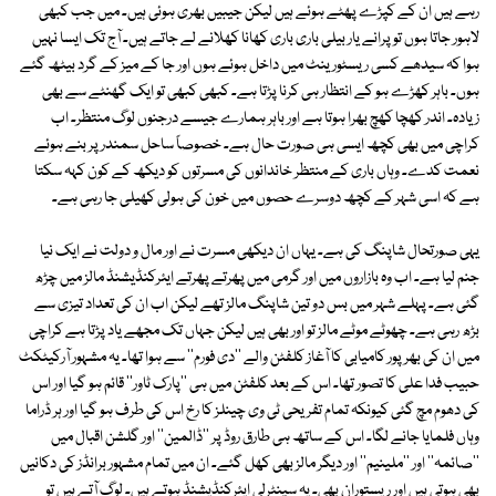
رہے ہیں ان کے کپڑے پھٹے ہوئے ہیں لیکن جیبیں بھری ہوئی ہیں۔ میں جب کبھی
لاہور جاتا ہوں تو پرانے یار بیلی باری باری کھانا کھلانے لے جاتے ہیں۔ آج تک ایسا نہیں
ہوا کہ سیدھے کسی ریسٹورینٹ میں داخل ہوئے ہوں اور جا کے میز کے گرد بیٹھ گئے
ہوں۔ باہر کھڑے ہو کے انتظار ہی کرنا پڑتا ہے۔ کبھی کبھی تو ایک گھنٹے سے بھی
زیادہ۔ اندر کھچا کھچ بھرا ہوتا ہے اور باہر ہمارے جیسے درجنوں لوگ منتظر۔ اب
کراچی میں بھی کچھ ایسی ہی صورت حال ہے۔ خصوصاً ساحل سمندر پر بنے ہوئے
نعمت کدے۔ وہاں باری کے منتظر خاندانوں کی مسرتوں کو دیکھ کے کون کہہ سکتا
ہے کہ اسی شہر کے کچھ دوسرے حصوں میں خون کی ہولی کھیلی جا رہی ہے۔
یہی صورتحال شاپنگ کی ہے۔ یہاں ان دیکھی مسرت نے اور مال و دولت نے ایک نیا
جنم لیا ہے۔ اب وہ بازاروں میں اور گرمی میں پھرتے پھرتے ایئرکنڈیشنڈ مالز میں چڑھ
گئی ہے۔ پہلے شہر میں بس دو تین شاپنگ مالز تھے لیکن اب ان کی تعداد تیزی سے
بڑھ رہی ہے۔ چھوٹے موٹے مالز تو اور بھی ہیں لیکن جہاں تک مجھے یاد پڑتا ہے کراچی
میں ان کی بھرپور کامیابی کا آغاز کلفٹن والے ''دی فورم'' سے ہوا تھا۔ یہ مشہور آرکیٹکٹ
حبیب فدا علی کا تصور تھا۔ اس کے بعد کلفٹن میں ہی ''پارک ٹاور'' قائم ہو گیا اور اس
کی دھوم مچ گئی کیونکہ تمام تفریحی ٹی وی چینلز کا رخ اس کی طرف ہو گیا اور ہر ڈراما
وہاں فلمایا جانے لگا۔ اس کے ساتھ ہی طارق روڈ پر ''ڈالمین'' اور گلشن اقبال میں
''صائمہ'' اور ''ملینیم'' اور دیگر مالز بھی کھل گئے۔ ان میں تمام مشہور برانڈز کی دکانیں
بھی ہوتی ہیں اور ریستوران بھی۔ یہ سینٹرلی ایئرکنڈیشنڈ ہوتے ہیں۔ لوگ آتے ہیں تو