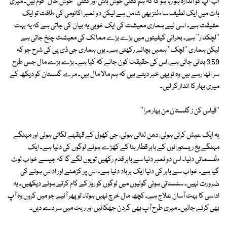
اب آپ کو اندازہ ہو رہا ہو گا کہ ہم کتنی خوش باش اور کتنی ''خوش حال'' قوم ہیں۔ میری
بات میں ایک لطیف سا طنز بھی شامل ہے لیکن دو نمبر اکانومی کی طاقت تو ایک
حقیقت ہے۔ اسی لیے ہماری معیشت کی ایک خوبی یہ بیان کی جاتی ہے کہ یہ بہت
''لچکدار'' ہے۔ بحرانی کیفیتوں میں بڑے بڑے ممالک کی معیشت چٹخ جاتی ہے
لیکن ہماری ''لچک'' ہمیں بچائے رکھتی ہے۔ یوں ہماری جی ڈی پی کی شرح جو کہ
3.59 بتائی جاتی ہے، اس کی حقیقت کون جانے کہ کیا ہے۔ بڑے بڑے مال جس طرح
سر اٹھا رہے ہیں وہ تو یہی خبر دیتے ہیں کہ ہم مالا مال ہیں۔ مرے گلستان کو دیکھ کے
میری بہار کا انداز کر لیں۔
''قیاس کن ز گلستان من بہار مرا''
یہ ایک عیش کرتی ہوئی، دھن لٹاتی ہوئی، جی کھول کے قہقہے لگاتی ہوئی اور مہنگے
مہنگے یخ ریستورانوں کے باہر قطار بنا کے کھڑے ہوئے لوگوں کی دنیا ہے۔ ایک
طلسماتی دنیا۔ اس دو نمبر دنیا سے باہر قدم رکھیں تو یوں لگے گا کہ جیسے خواب ٹوٹ
گیا ہے۔ خواب سے باہر کی دنیا ایک برباد دنیا ہے۔ اس پر کڑھنے اور اداس ہونے کی
ضرورت نہیں۔ سنسناتی ہوئی گولیوں میں لوگوں کو روز کے کام کرتے ہوئے دیکھیں۔ یہ
اداسی کا بہت آسان علاج ہے۔ کچھ مال خرچ نہیں ہوتا۔ تو پھر آئیے جو میں کروں وہ آپ
بھی کرتے جائیں۔ میری طرح آپ بھی گردن جھکائیں اور ریت میں سر دے دیں۔