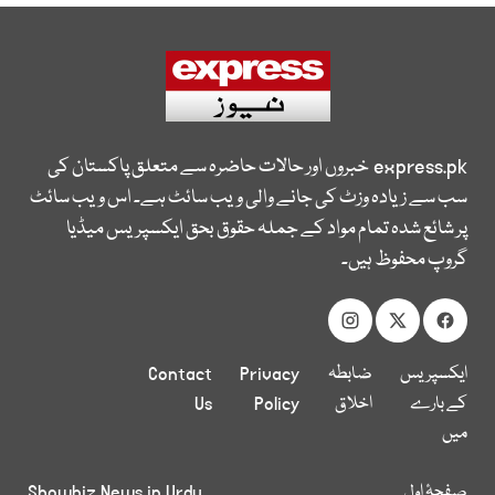
express.pk
خبروں اور حالات حاضرہ سے متعلق پاکستان کی
سب سے زیادہ وزٹ کی جانے والی ویب سائٹ ہے۔ اس ویب سائٹ
پر شائع شدہ تمام مواد کے جملہ حقوق بحق ایکسپریس میڈیا
گروپ محفوظ ہیں۔
ایکسپریس
ضابطہ
Privacy
Contact
کے بارے
اخلاق
Policy
Us
میں
صفحۂ اول
Showbiz News in Urdu