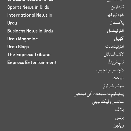
تازہ ترین
Sports News in Urdu
غزہ لہو لہو
International News in
پاکستان
Urdu
انٹر نیشنل
Business News in Urdu
کھیل
Urdu Magazine
انٹرٹینمنٹ
Urdu Blogs
لائف اسٹائل
The Express Tribune
ٹاپ ٹرینڈ
Express Entertainment
دلچسپ و عجیب
صحت
سونے کے نرخ
پیٹرولیم مصنوعات کی قیمتیں
سائنس و ٹیکنالوجی
بلاگ
بزنس
ویڈیوز