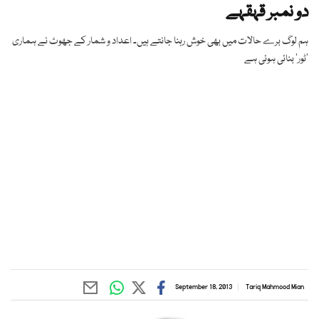
دو نمبر قہقہے
ہم لوگ برے حالات میں بھی خوش رہنا جانتے ہیں۔ اعداد و شمار کے جھوٹ نے ہماری
’ٹور‘ بنائی ہوئی ہے
September 18, 2013
Tariq Mahmood Mian