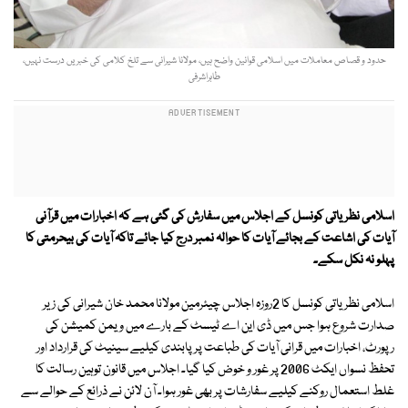
حدود و قصاص معاملات میں اسلامی قوانین واضح ہیں، مولانا شیرانی سے تلخ کلامی کی خبریں درست نہیں،
طاہراشرفی
اسلامی نظریاتی کونسل کے اجلاس میں سفارش کی گئی ہے کہ اخبارات میں قرآنی
آیات کی اشاعت کے بجائے آیات کا حوالہ نمبر درج کیا جائے تاکہ آیات کی بیحرمتی کا
پہلو نہ نکل سکے۔
اسلامی نظریاتی کونسل کا 2روزہ اجلاس چیئرمین مولانا محمد خان شیرانی کی زیر
صدارت شروع ہوا جس میں ڈی این اے ٹیسٹ کے بارے میں ویمن کمیشن کی
رپورٹ، اخبارات میں قرانی آیات کی طباعت پر پابندی کیلیے سینیٹ کی قرارداد اور
تحفظ نسواں ایکٹ 2006 پر غور و خوض کیا گیا۔ اجلاس میں قانون توہین رسالت کا
غلط استعمال روکنے کیلیے سفارشات پر بھی غور ہوا۔ آن لائن نے ذرائع کے حوالے سے