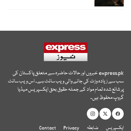
express.pk
خبروں اور حالات حاضرہ سے متعلق پاکستان کی
سب سے زیادہ وزٹ کی جانے والی ویب سائٹ ہے۔ اس ویب سائٹ
پر شائع شدہ تمام مواد کے جملہ حقوق بحق ایکسپریس میڈیا
گروپ محفوظ ہیں۔
ایکسپریس
ضابطہ
Privacy
Contact