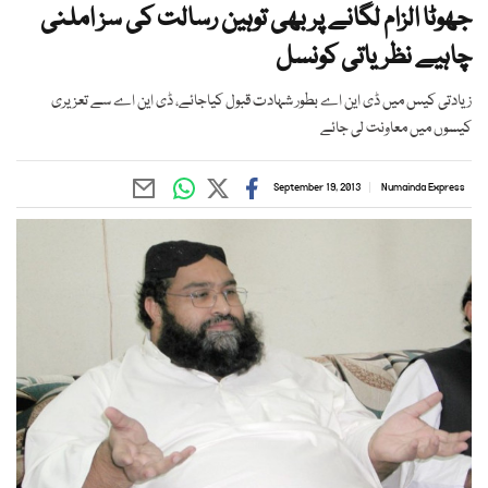
جھوٹا الزام لگانے پر بھی توہین رسالت کی سز املنی
چاہیے نظریاتی کونسل
زیادتی کیس میں ڈی این اے بطور شہادت قبول کیاجائے، ڈی این اے سے تعزیری
کیسوں میں معاونت لی جائے
September 19, 2013
Numainda Express