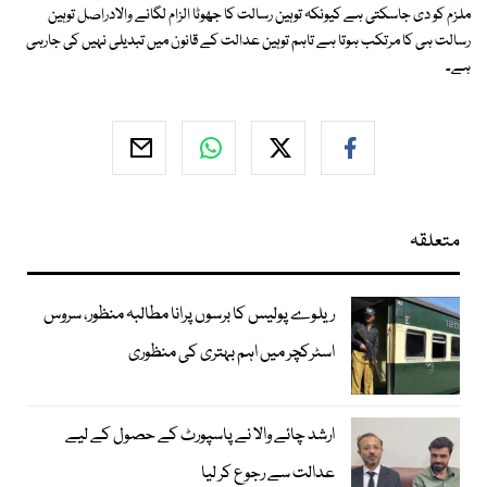
ملزم کو دی جاسکتی ہے کیونکہ توہین رسالت کا جھوٹا الزام لگانے والادراصل توہین
رسالت ہی کا مرتکب ہوتا ہے تاہم توہین عدالت کے قانون میں تبدیلی نہیں کی جارہی
ہے۔
متعلقہ
ریلوے پولیس کا برسوں پرانا مطالبہ منظور، سروس
اسٹرکچر میں اہم بہتری کی منظوری
ارشد چائے والا نے پاسپورٹ کے حصول کے لیے
عدالت سے رجوع کر لیا