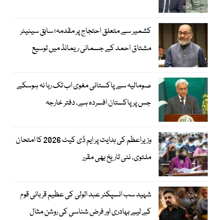
کشمیر سے متعلق احتجاج پر مقدمہ؛ سابق سینیٹر
مشتاق احمد کے جسمانی ریمانڈ میں توسیع
صومالیہ سے پاکستانی مغوی اب تک رہا نہ ہوسکے
جس پر پاکستان افسردہ ہے، دفتر خارجہ
وزیراعظم کی ہدایت پر ایم ڈی کیٹ 2026 کا امتحان
ملتوی، نئی تاریخ بھی مقرر
شہید سب انسپکٹر عبد الولی کی عظیم قربانی قوم
کے لیے بہادری اور فرض شناسی کی روشن مثال