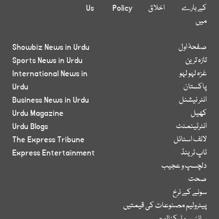
کے بارے
اخلاق
Policy
Us
میں
صفحۂ اول
Showbiz News in Urdu
تازہ ترین
Sports News in Urdu
غزہ لہو لہو
International News in
پاکستان
Urdu
انٹر نیشنل
Business News in Urdu
کھیل
Urdu Magazine
انٹرٹینمنٹ
Urdu Blogs
لائف اسٹائل
The Express Tribune
ٹاپ ٹرینڈ
Express Entertainment
دلچسپ و عجیب
صحت
سونے کے نرخ
پیٹرولیم مصنوعات کی قیمتیں