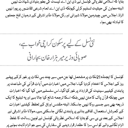
بتایا کہ اسلامی نظریاتی کونسل نے ڈی این اے ٹیسٹ کی بطور بنیادی شہادت نہیں
البتہ معاون کی حیثیت تسلیم کرلی کیونکہ ڈی این اے تمام شرعی تقاضوں پر پورا نہیں
اترتا، اجلاس میں چیئرمین مولانا شیرانی اور رکن مولانا طاہر اشرفی کے درمیان تلخ جملوں
کا تبادلہ بھی ہوا۔
کونسل کا ایجنڈہ 21نکات پر مشتمل تھا جن میں سے چند ہی نکات پر غور کرکے پہلے
روز کے اجلاس کا اختتام کردیا گیا۔ اجلاس میں اخبارات میں آیات قرآنی کی طباعت پر
پابندی کیلیے سینیٹ کی قرارداد پر غور کیاگیا۔ اس سلسلے میں کہا گیا کہ اخبارات
میں چونکہ قرآن پاک کا متن نہیں بلکہ اسکا ترجمہ شائع کیا جاتا ہے اور یہ تبلیغ کا ایک
ذریعہ بھی ہے جسے روکا نہیں جاسکتا، البتہ مقدس اوراق کے تحفظ کیلئے اخبارات
کے کمرشل استعمال، لفافے بنانے پر پابندی لگائی جاسکتی ہے۔ مولانا طاہر اشرفی نے
اجلاس کے بعد بی بی سی کو بتایا کہ اسلامی نظریاتی کونسل نے توہین رسالت کا غلط
الزام لگانے والے کو اسی سزا کا حقدار قرار دینے کی سفارش کی ہے جو الزام ثابت ہونے پر