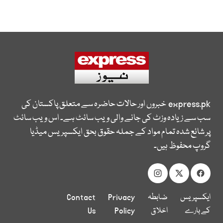
express.pk
خبروں اور حالات حاضرہ سے متعلق پاکستان کی
سب سے زیادہ وزٹ کی جانے والی ویب سائٹ ہے۔ اس ویب سائٹ
پر شائع شدہ تمام مواد کے جملہ حقوق بحق ایکسپریس میڈیا
گروپ محفوظ ہیں۔
ایکسپریس
ضابطہ
Privacy
Contact
کے بارے
اخلاق
Policy
Us