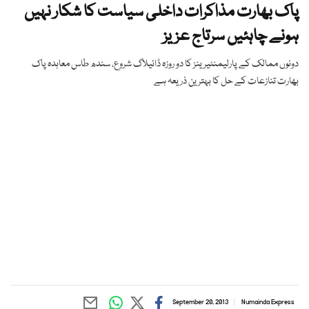
پاک بھارت مذاکرات داخلی سیاست کا شکار نہیں
ہونے چاہئیں سرتاج عزیز
دونوں ممالک کے پارلیمنٹیرینز کا دو روزہ ڈائیلاگ شروع، سندھ طاس معاہدہ پاک
بھارت تنازعات کے حل کا بہترین ذریعہ ہے
September 20, 2013
Numainda Express