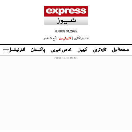
AUGUST 10, 2026
اشتہار لگائیں |
لائیو ٹی وی
| آج کا اخبار
صفحۂ اول
تازہ ترین
کھیل
خاص خبریں
پاکستان
انٹر نیشنل
ٹا