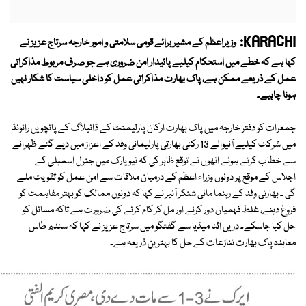
KARACHI:
وزیراعظم کے مشیر برائے قومی سلامتی و امور خارجہ سرتاج عزیز نے
کہا ہے کہ خطے میں استحکام کیلیے پائیدار امن ضروری ہے جو صرف مربوط مذاکراتی
عمل کے ذریعے ممکن ہے، پاک بھارت مذاکراتی عمل کو داخلی سیاست کا شکار نہیں
ہونا چاہیے۔
جمعرات کو دفتر خارجہ میں پاک بھارت ارکان پارلیمنٹ کے ڈائیلاگ کے پانچویں رائونڈ
میں شرکت کیلیے آنیوالے 13 رکنی بھارتی پارلیمانی وفد کے اعزاز میں دیے گئے ظہرانے
سے خطاب کرتے ہوئے انھوں نے توقع ظاہر کی کہ نیویارک میں جنرل اسمبلی کے
اجلاس کے موقع پر دونوں وزراء اعظم کے درمیان ملاقات سے امن عمل کو تقویت ملے
گی ۔ بھارتی وفد کے رہنما مانی شنکر آئیر نے کہا کہ دونوں ممالک کو بہتر مفاہمت کو
فروغ دینے، غلط فہمیاں دور کرنے اور مل کر کام کرنے کی ضرورت ہے تاکہ مسائل کو
حل کیا جاسکے۔ دریں اثنا میڈیا سے گفتگو میں سرتاج عزیز نے کہا کہ سندھ طاس
معاہدہ پاک بھارت تنازعات کے حل کا بہترین ذریعہ ہے۔