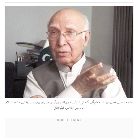
مفاہمت سے خطے میں استحکام آئے گا،مانی شنکر، ہماری تقدیریں آپس میں جڑی ہیں، نیئر بخاری،مشاہد، اسلام
آباد میں اجلاس۔ فوٹو: فائل