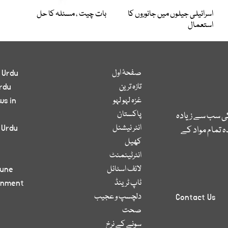
اسرائیلی جیلوں میں جانوروں کا
بات چیت ، مسئلہ کا حل
استعمال
صفحۂ اول
 Urdu
تازہ ترین
rdu
غزہ لہو لہو
ws in
پاکستان
کی سب سے زیادہ
انٹر نیشنل
 Urdu
 تمام مواد کے
کھیل
انٹرٹینمنٹ
لائف اسٹائل
bune
ٹاپ ٹرینڈ
inment
دلچسپ و عجیب
Contact Us
صحت
سونے کے نرخ