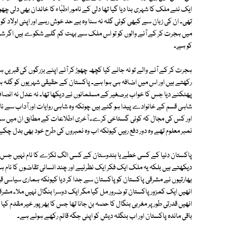
ایک نئے ملک کا شہری بنا دیا گیا تھا دلی کے نامور اطبّاء کا خاندان بھی دلی
تھی۔ ان کی زبان سے کبھی کوئی گلہ نہ سنا وہ بے حد خوش رہے اور اپنی اولاد کو 
میں ہجرت کر کے آنے والوں کو تو اس ملک سے بہت کم گلے شکوے ہیں اگر شکو
کو ہے۔
ہجرت کر کے آنے والے تو نہ جانے کیا کچھ چھوڑ کر آئے اپنے بزرگوں کی قبری
رکھتے ہیں اور اس میں اضافہ ہی ہوا ہے۔ پاکستان کے حقیقی شہریوں کو گلہ 
پھٹکنے دیا جس کا خواب برصغیر کے مسلمانوں نے دیکھا تھا۔ نہ عدل نہ انصاف 
شاہی قسم کے خانوادے پیدا ہو گئے ہیں چونکہ وہ شاہی روایات اور آداب سے نا آ
اور کس کی مجال کہ کوئی گستاخی کرے۔ آخری اطلاعات کے مطابق ان میں سے اکثر
نمبر معلوم تھے وہ دور دفع رہیں کیونکہ اب وہ نمبروں کی طرح خود بھی بدل چکے
پاکستان دنیا کے کسی خطے یا ہندوستان کے کسی الگ ٹکڑے کا نام نہیں جس کو
دیکھتے ہیں بلکہ یہ ملک ایک فکر ایک نظرئیے اور چند انسانی تقاضوں کا نا
بھارتیوں نے مشرقی پاکستان کو پاکستان سے جدا کر دیا کیونکہ ہماری سیاسی 
انھیں ایک کمزور پاکستان تو ضرور مل گیا مگر ایک دوسرا بنگال نہیں ملا۔ مشرقی 
انھیں قدرتی طور پر مغربی بنگال کا حصہ بن جانا تھا جس کا بھرپور خیر مقدم ک
باقی ماندہ پاکستان اور اب بنگلہ دیش کو اپنی جگہ قائم رکھے ہوئے ہے۔