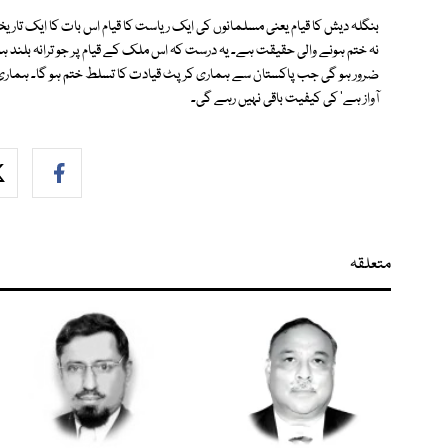
بنگلہ دیش کا قیام یعنی مسلمانوں کی ایک ریاست کا قیام اس بات کا ایک تاریخ
نہ ختم ہونے والی حقیقت ہے۔ یہ درست کہ اس ملک کے قیام پر جو ترانہ بلند ہوا وہ
ضرور ہو گی جب پاکستان سے ہماری کرپٹ قیادت کا تسلط ختم ہو گا۔ ہماری زندگ
آواز ہے' کی کیفیت باقی نہیں رہے گی۔
متعلقہ