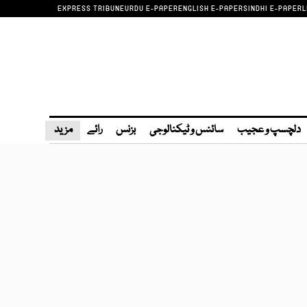
EXPRESS TRIBUNE
URDU E-PAPER
ENGLISH E-PAPER
SINDHI E-PAPER
L
دلچسپ و عجیب
سائنس و ٹیکنالوجی
بزنس
رائے
مزید