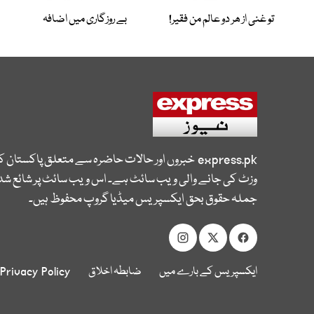
تو غنی از ھر دو عالم من فقیر!
بے روزگاری میں اضافہ
express.pk
خبروں اور حالات حاضرہ سے متعلق پاکستان 
وزٹ کی جانے والی ویب سائٹ ہے۔ اس ویب سائٹ پر شائع شدہ
جملہ حقوق بحق ایکسپریس میڈیا گروپ محفوظ ہیں۔
ایکسپریس کے بارے میں
ضابطہ اخلاق
Privacy Policy