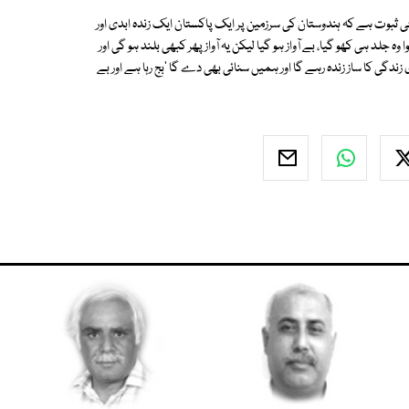
ی ثبوت ہے کہ ہندوستان کی سرزمین پر ایک پاکستان ایک زندہ ابدی اور
 جلد ہی کھو گیا، بے آواز ہو گیا لیکن یہ آواز پھر کبھی بلند ہو گی اور
ی کا ساز زندہ رہے گا اور ہمیں سنائی بھی دے گا 'بج رہا ہے اور بے