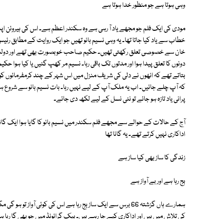
وہی ہوتا ہے جو منظور خدا ہوتا ہے
مودی کی ایک فلم جو مجھے یاد آ رہی ہے وہ سکندر اعظم ہے۔ اس کی ہیروئن اپن
خطاب سے یاد کیا جاتا تھا۔ یہ وہی نسیم بانو تھیں جو ایک روایت کے مطا
خان سے خصوصی تعلق رکھتی تھیں۔ حکیم صاحب خوبصورت بھی تھے اور دولت مند بھ
دونوں کا تعلق پیدا ہوا اور مدتوں تک باقی رہا۔ نسیم مر کھپ گئیں یا کیا ہ
بتاتے تھے کہ انھوں نے دلی کی شریف منزل میں اس شہر کے چند کرمفرمائوں کو
کہ آپ چلے جائیں۔ اب یہ ملک آپ کے لیے نہیں رہا۔ بات نسیم بانو سے شروع ہو
پرانی یاد تازہ ہو جائے تو نئی نسل کے لیے لکھ دی جائے۔
آج کے حالات کے حوالے سے مجھے فلم سکندر میں نسیم بانو کا گایا ہوا ایک گانا ی
اداکاری نہیں کرتے تھے۔ یہ گانا تھا
زندگی کا ساز بھی کیا ساز ہے
بج رہا ہے اور بے آواز ہے
ہمارے ہاں گزشتہ 66 برس سے ایک ساز بج رہا ہے اس کی کوئی آواز 
کی تلاش میں ہیں اور اداکاری کیے جا رہے ہیں۔ بیک گرائونڈ میں جو بھی گا رہ