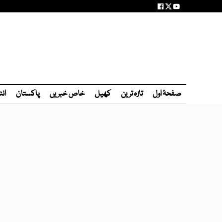
صفحۂ اول
تازہ ترین
کھیل
خاص خبریں
پاکستان
انٹ