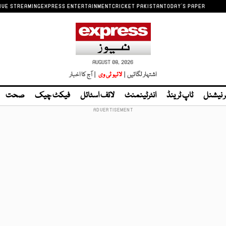
IVE STREAMING
EXPRESS ENTERTAINMENT
CRICKET PAKISTAN
TODAY'S PAPER
AUGUST 08, 2026
اشتہار لگائیں |
لائیو ٹی وی
| آج کا اخبار
ر نیشنل
ٹاپ ٹرینڈ
انٹرٹینمنٹ
لائف اسٹائل
فیکٹ چیک
صحت