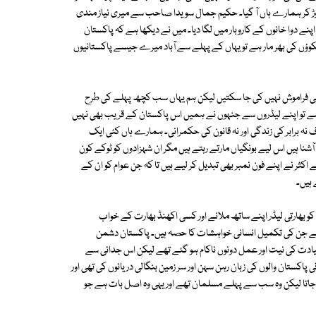
 چھوڑ کر ہمارے ہاں آ گیا۔ حکیم جمال سویدا صاحب سے میری نیاز مندی
اپنے دوا خانوں کے کاروبار میں لگا دیا۔ میں نے دیکھا ہے کہ پاکستان
ؤں کی بھر مار ہے تو یہاں کے پہلے سے آباد میرے جیسے پاکستانیوں
ں ہی فراموش نہیں کی جا سکتیں لیکن ہم یہاں سب کچھ پہلے کی طرح
ہے تو اپنے لیڈروں سے جنہوں نے ہمیں اس پاکستان کے قریب بھی نہیں
نہ برابر کی زندگی اور نہ قانون کی حکمرانی۔ ہمارے ہاں کئی ایک
شنا ہیں اس لیے بونگیاں مارتے رہتے ہیں مگر ان شہزادوں کو ٹوکے کون
 نے اپنے فون نمبر بھی تبدیل کر لیے ہیں تا کہ جن عوام کو ان کے
 ہیں۔
 بھارتی لیڈر اپنے ساتھ ملانے اور کسی اکھنڈ بھارت کے خواب
م ہے جن کی تکمیل انسانی خواہشات کا حصہ ہیں۔ پاکستان دشمن
قیادت کی نیت اور عمل دونوں ناکام ہو گئے تھے لیکن اس جدائی سے
پاکستان والوں کی زبان رہن سہن اور سر زمین بنگالی دریائوں کی تھی اور
یا جاتا لیکن وہ سب سے پہلے مسلمان تھے اور یہی وہ اصل بات ہے جو