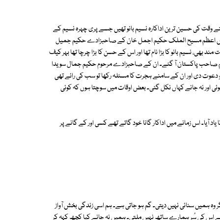
ے وقت کی حسین ترین اداکارہ نسیم بانو تھیں جسے پری چہرہ نسیم کے
بق رئیس اعظم مسیح الملک حکیم اجمل خان کے صاحبزادے حکیم جمیل
ی، نسیم بانو کا بڑا نام تھا اور اس کے حسن کا بڑا چرچا تھا بہر کیف
وا حکیم صاحب پاکستان آ گئے۔ ان کے صاحبزادے مرحوم حکیم جمال سویدا
 دعوت دی اور ان کے سامنے ہجرت کا مسئلہ رکھا تو سب کی رائے تھی
ئی اور نہ جانے کہاں نکل گئی۔ بعض اوقات میں سوچتا ہوں کہ کوئی
اد آیا۔ اس زمانے میں اداکار گانا خود گاتے تھے کسی اور کے گانے پر
تو ہو گی مگر وہ ہمیں سنائی نہیں دیتی۔ گم ہو جاتی ہے۔ ہم اسی زندگی بخش آواز
ا ہے اس کی سُر ہمارے ساتھ نہیں ملتی۔ ہمیں نہ جانے کیا کچھ کہہ کر