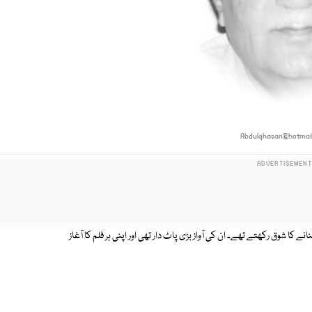
Abdulqhasan@hotmai
کا شوق رکھتے تھے۔ ان کی آواز بڑی پاٹ دار تھی اور اپنی ہر فلم کا آغاز