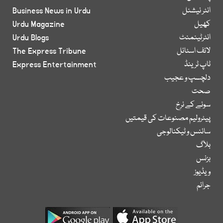
انٹر نیشنل
Business News in Urdu
کھیل
Urdu Magazine
انٹرٹینمنٹ
Urdu Blogs
لائف اسٹائل
The Express Tribune
ٹاپ ٹرینڈ
Express Entertainment
دلچسپ و عجیب
صحت
سونے کے نرخ
پیٹرولیم مصنوعات کی قیمتیں
سائنس و ٹیکنالوجی
بلاگ
بزنس
ویڈیوز
جرائم