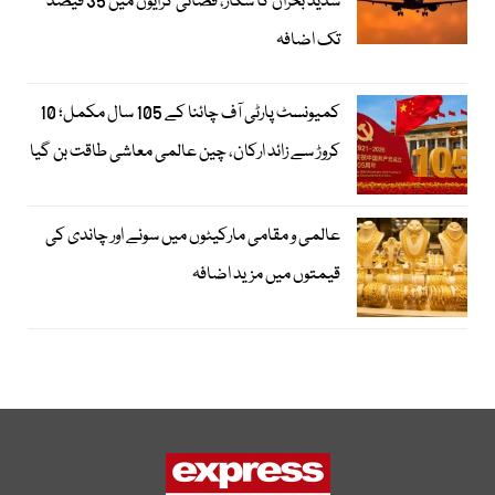
شدید بحران کا شکار، فضائی کرایوں میں 35 فیصد
تک اضافہ
کمیونسٹ پارٹی آف چائنا کے 105 سال مکمل؛ 10
کروڑ سے زائد ارکان، چین عالمی معاشی طاقت بن گیا
عالمی و مقامی مارکیٹوں میں سونے اور چاندی کی
قیمتوں میں مزید اضافہ