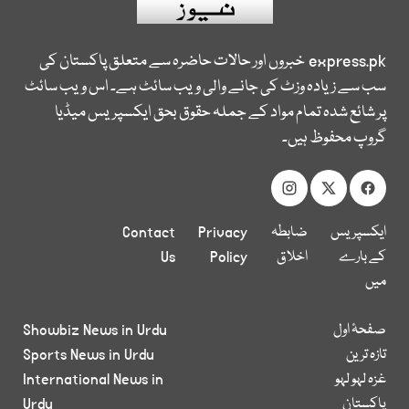
express.pk
خبروں اور حالات حاضرہ سے متعلق پاکستان کی
سب سے زیادہ وزٹ کی جانے والی ویب سائٹ ہے۔ اس ویب سائٹ
پر شائع شدہ تمام مواد کے جملہ حقوق بحق ایکسپریس میڈیا
گروپ محفوظ ہیں۔
ایکسپریس
ضابطہ
Privacy
Contact
کے بارے
اخلاق
Policy
Us
میں
صفحۂ اول
Showbiz News in Urdu
تازہ ترین
Sports News in Urdu
غزہ لہو لہو
International News in
پاکستان
Urdu