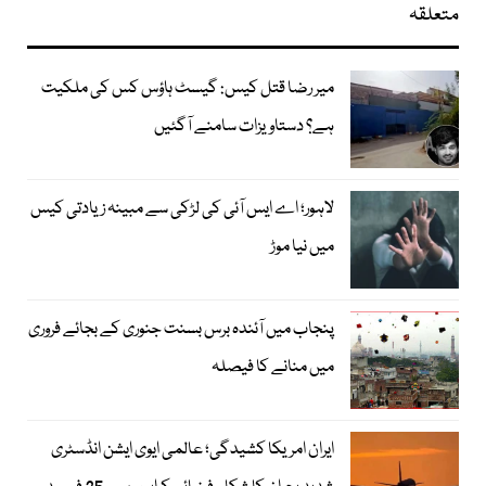
متعلقہ
میر رضا قتل کیس: گیسٹ ہاؤس کس کی ملکیت
ہے؟ دستاویزات سامنے آگئیں
لاہور؛ اے ایس آئی کی لڑکی سے مبینہ زیادتی کیس
میں نیا موڑ
پنجاب میں آئندہ برس بسنت جنوری کے بجائے فروری
میں منانے کا فیصلہ
ایران امریکا کشیدگی؛ عالمی ایوی ایشن انڈسٹری