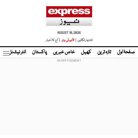
AUGUST 10, 2026
اشتہار لگائیں |
لائیو ٹی وی
| آج کا اخبار
صفحۂ اول
تازہ ترین
کھیل
خاص خبریں
پاکستان
انٹر نیشنل
ٹا