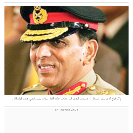
پاک فوج كا درپیش مسائل اور دہشت گردی كے خلاف جذبہ قابل ستائش ہے، آرمی چیف فوٹو: فائل