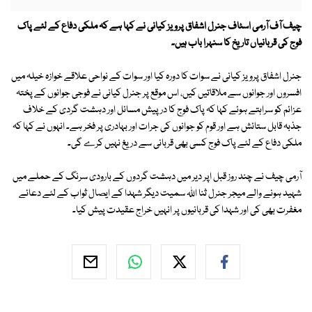
چیف آف آرمی اسٹاف جنرل اشفاق پرویز كیانی نے كہا ہے كہ ملكی دفاع كے لئے پاک
فوج كی قربانیاں تاریخ كا سنہرا باب ہیں۔
جنرل اشفاق پرویز كیانی نے سوات كا دورہ كیا اور سوات كے نواحی علاقے خوازہ خیلہ میں
افسروں اور جوانوں سے ملاقاتیں كیں، اس موقع پر جنرل كیانی نے فوجی جوانوں کے پختہ
عزائم کو سراہتے ہوئے كہا كہ پاک فوج كا درپیش مسائل اور دہشت گردی كے خلاف
جذبہ قابل ستائش ہے اور قوم كو جوانوں كی جرات اور بہادری پر فخر ہے۔ انہوں نے كہا كہ
ملكی دفاع كے لئے پاک فوج كسی بھی قربانی سے دریغ نہیں كرے گی۔
آرمی چیف نے چند روز قبل اپر دیر میں دہشت گردوں کے بارودی سرنگ کے حملے میں
شہید ہونے والے میجر جنرل ثنا اللہ سمیت دیگر شہدا كے ایصال ثواب كے لئے دعائے
مغفرت بھی كی اور شہدا كی قربانیوں پر انہیں خراج عقیدت پیش كیا۔