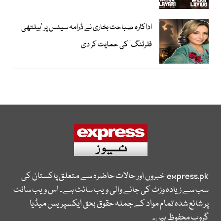
اداکارہ صباحت بخاری نے ڈرامہ سیٹس پر ’ہیلتھی
فلرٹنگ‘ کی حمایت کر دی
express.pk
خبروں اور حالات حاضرہ سے متعلق پاکستان کی
سب سے زیادہ وزٹ کی جانے والی ویب سائٹ ہے۔ اس ویب سائٹ
پر شائع شدہ تمام مواد کے جملہ حقوق بحق ایکسپریس میڈیا
گروپ محفوظ ہیں۔