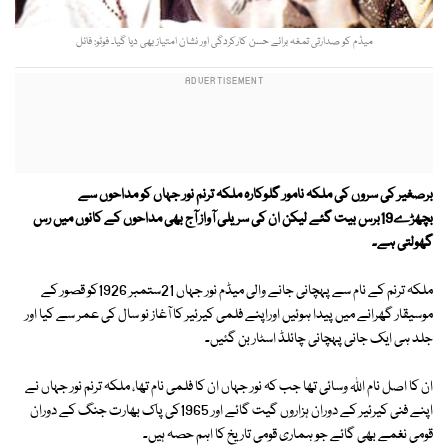
میڈم کو صدارتی تمغہ برائے حسن کارکردگی اور نشان امتیاز بھی دیا گیا۔ فوٹو: فائل
برصغیر کی سروں کی ملکہ نامور گلوکارہ ملکہ ترنم نور جہاں کو مداحوں سے
بچھڑے19برس بیت گئے لیکن ان کی سریلی آواز آج بھی مداحوں کے کانوں میں رس
گھولتی ہے۔
ملکہ ترنم کے نام سے پہچانی جانے والی میڈم نور جہاں 21ستمبر 1926کو قصور کے
موسیقار گھرانے میں پیدا ہوئیں اوراپنے فلمی کیرئیر کا آغاز نو سال کی عمر سے کیا اور
جلد ہی ایک جانی پہچانی چائلڈ اسٹار بن گئیں۔
ان کا اصل نام اللہ وسائی تھا جب کہ نور جہاں ان کا فلمی نام تھا، ملکہ ترنم نور جہاں نے
اپنے فنی کیرئیر کے دوران ہزاروں گیت گائے اور 1965کی پاک بھارت جنگ کے دوران
قومی نغمے بھی گائے جو ہماری قومی تاریخ کا اہم حصہ ہیں۔