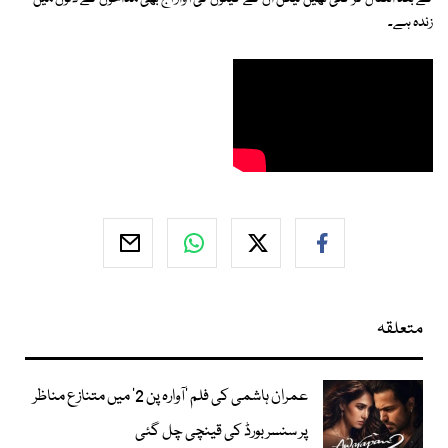
زندہ ہے۔
متعلقہ
عمران ہاشمی کی فلم ’آوارہ پن 2‘ میں متنازع مناظر
پر سنسر بورڈ کی قینچی چل گئی