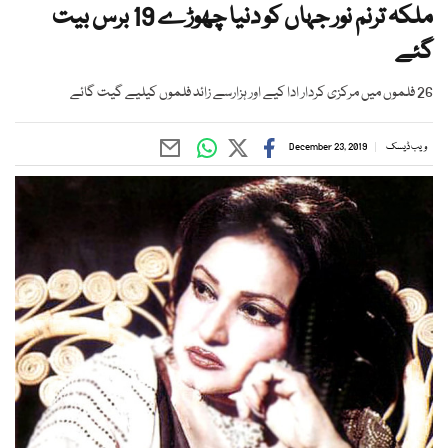
ملکہ ترنم نور جہاں کو دنیا چھوڑے 19 برس بیت
گئے
26 فلموں میں مرکزی کردار ادا کیے اور ہزارسے زائد فلموں کیلیے گیت گائے
ویب ڈیسک
December 23, 2019