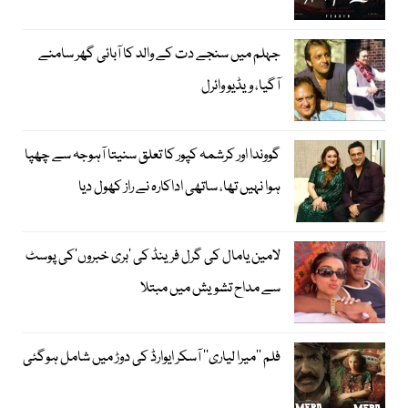
جہلم میں سنجے دت کے والد کا آبائی گھر سامنے
آگیا، ویڈیو وائرل
گووندا اور کرشمہ کپور کا تعلق سنیتا آہوجہ سے چھپا
ہوا نہیں تھا، ساتھی اداکارہ نے راز کھول دیا
لامین یامال کی گرل فرینڈ کی ’بری خبروں‘کی پوسٹ
سے مداح تشویش میں مبتلا
فلم ’’میرا لیاری‘‘ آسکر ایوارڈ کی دوڑ میں شامل ہوگئی