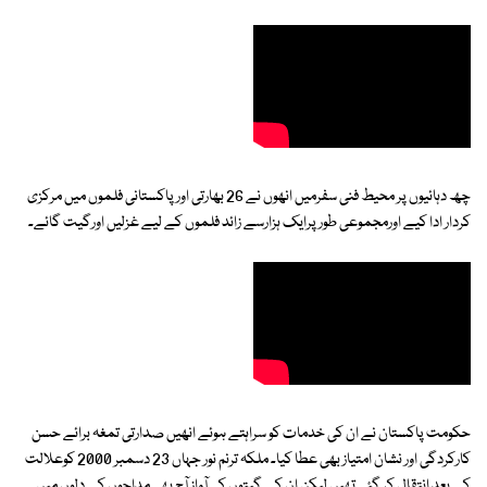
چھ دہائیوں پر محیط فنی سفرمیں انھوں نے 26 بھارتی اور پاکستانی فلموں میں مرکزی
کردار ادا کیے اورمجموعی طورپرایک ہزارسے زائد فلموں کے لیے غزلیں اورگیت گائے۔
حکومت پاکستان نے ان کی خدمات کو سراہتے ہوئے انھیں صدارتی تمغہ برائے حسن
کارکردگی اور نشان امتیاز بھی عطا کیا۔ ملکہ ترنم نور جہاں 23 دسمبر 2000 کوعلالت
کے بعد انتقال کر گئی تھیں لیکن ان کے گیتوں کی آواز آج بھی مداحوں کے دلوں میں