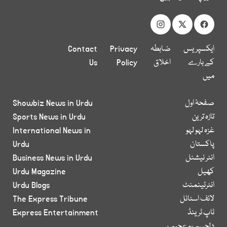
ایکسپریس
ضابطہ
Privacy
Contact
کے بارے
اخلاق
Policy
Us
میں
صفحۂ اول
Showbiz News in Urdu
تازہ ترین
Sports News in Urdu
غزہ لہو لہو
International News in
پاکستان
Urdu
انٹر نیشنل
Business News in Urdu
کھیل
Urdu Magazine
انٹرٹینمنٹ
Urdu Blogs
لائف اسٹائل
The Express Tribune
ٹاپ ٹرینڈ
Express Entertainment
دلچسپ و عجیب