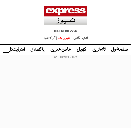
AUGUST 09, 2026
اشتہار لگائیں |
لائیو ٹی وی
| آج کا اخبار
صفحۂ اول
تازہ ترین
کھیل
خاص خبریں
پاکستان
انٹر نیشنل
ٹا