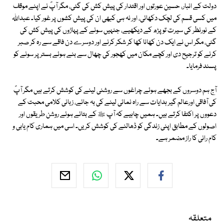
دولت کے انبار، حسین عورتوں اور اقتدار کی پیش کش کی گئی، مگر آپؐ نے اپنے موقف
میں کسی قسم کی لچک دکھائی، اور نہ ہی کبھی ان کی پیش کشوں پر غور کیا۔ عبداﷲ
کے نورنظر کی سیرت تو پڑھ کے دیکھیے، جنہیں سونے کے پہاڑوں کی پیش کش کی
گئی، مگر اس نے ایک دن کھانا کھا کر شکر کرنے اور دوسرے دن فاقے سے رہ کر صبر
کرنے کو ترجیح دی اور کچے مکان میں کھجور کی چھال سے بنے ہوئے بستر پر سونے کو
پسند فرمایا۔
آج ہم دوسروں کے بجھے ہوئے چراغوں سے روشنی لینے کی کوشش کرتے ہیں مگر آپؐ
کی آفاقی اورعالم گیر ہدایات سے راہ نمائی لینے کی بہ جائے، زبانی کلامی محبت کے
دعووں پر اکتفا کرتے ہیں۔ ہمیں چاہیے کہ آپ ﷺ کے بتائے ہوئے روشن طریقوں اور
اصولوں کے مطابق اپنی زندگی کو ڈھالنے کی کوشش کریں۔ اسی میں ہماری کام یابی و
کام رانی کا راز مضمر ہے۔
متعلقہ