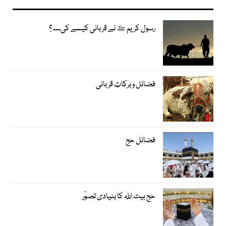
رسول کریم ﷺ نے قربانی کیسے کی۔۔۔ ؟
فضائل و برکاتِ قربانی
فضائل حج
حج بیت اﷲ کا بنیادی تصوّر