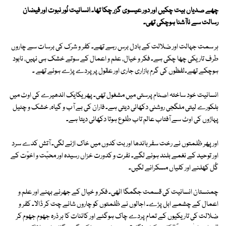
چھے صدیاں بیت چکیں اور دور عیسوی گزر چکا تھا۔ انسانیت نُور نبوت اور فیضان
رسالت سے ناآشنا ہوچکی تھی۔
ہر سمت جہالت اور ضلالت کے بادل برس رہے تھے۔ کفر و شرک کی برسات سے چاروں
طرف تاریکی چھا چکی ہے۔ فکر و خیال، علم و اعمال کے سوتے خشک ہی نہیں، نابود
ہوچکے تھے۔لفظوں کی گرم بازاری جاری اور عقول پر پردے پڑے ہوئے تھے ۔
انسانیت خود ساختہ اصنام پرستی میں مشغول تھی۔ پھر یکایک اندھیرے کی اوٹ میں
ہلکورے لیتی ملگجی روشنی دکھائی دیتی ہے۔ فاران کی بے آب و گیاہ، خشک و چٹیل
پہاڑوں کی اوٹ سے آفتاب عالم تاب طلوع ہوتا دکھائی دیتا ہے۔
اور پھر ظلمتوں نے رخت سفر باندھا اور بت کدوں میں خاک اڑنے لگی۔ آتش کدے سرد
اور توحید کے نغمے بلند ہونے لگے۔ نفرت و کدورت خزاں رسیدہ اور محبّت و اخوّت کے
گُل کھلنے اور کلیاں مسکرانے لگیں۔
چمنستان انسانیت کی قسمت جگمگا اٹھی۔ فکر و خیال کے جھرنے بہنے اور علم و
اعمال کے چشمے ابل پڑے۔ اجالوں نے ظلمتوں کو چاروں شانے چت کر ڈالا۔ کفر و
ضلالت کی تاریکیوں کے تمام پردے چاک ہوگئے اور کائنات کا ہر ذرہ جھوم جھوم کر