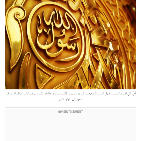
آپؐ کی تعلیمات سے جہل کے پیکر معرفت کے درس دینے لگے۔ نسب و خاندان کے اسیر مساوات اور انسانیت کے
سفیر بنے۔ فوٹو : فائل