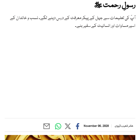
رسولِ رحمت ﷺ
آپؐ کی تعلیمات سے جہل کے پیکر معرفت کے درس دینے لگے۔ نسب و خاندان کے
اسیر مساوات اور انسانیت کے سفیر بنے۔
عامر شعیب ڈیروی
November 06, 2020