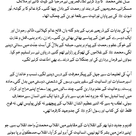
''صل علیٰ محمدؐ'' کا ورد کرنے لگا۔ قمریوں نے مرحبا کے گیت گائے اور ملائک
مسکرائے۔ محرومیوں کے در بند اور رحمت کے بادل چھا گئے۔ کرۂ عالم کا ہر گوشہ، نُور
نبوت ﷺ کی بے پایاں نورانیت سے بقعۂ نور بن کے چمک اٹھا۔
آپؐ کی ہدایات کے ذریعے عرب کے بدو گلہ بان، فاتح عالم کہلائے۔ ظالم، رحم دل اور
ایک دوسرے کے خون کے پیاسے بھائی بھائی بن گئے۔ راہ زن، راہ بر بنے۔ قتل و غارت
کے خوگر، عفو و رحمت کے پیام بر بنے۔ حبشہ کے بلالؓ کی آہٹ جنّت میں سنائی دینے
لگی۔ محمد ﷺ کے غلاموں کی ٹھوکر پر زلزلے تھم گئے، دریاؤں نے سر تسلیم خم کیا،
ہواؤں نے فرماں برداری کی اور جنگلات کے درندے بھی اطاعت کرنے لگے۔
آپؐ کی تعلیمات سے جہل کے پیکر معرفت کے درس دینے لگے۔ نسب و خاندان کے
اسیر مساوات اور انسانیت کے سفیر بنے۔ برسوں کی دشمنی، دوستی میں بدل گئی۔ مادہ
پرست، روحانیت کے علم بردار بن گئے۔ چند سالوں میں پورا سماج اپنے مزاج اور کردار
میں ایسا تبدیل ہوا کہ جزیرہ نما عرب سے باہر کی دنیا ایک نئے انسان سے متعارف
ہوئی۔ لطف یہ ہے کہ اتنے عظیم الشان انقلاب کے پیچھے نہ کوئی پولیس تھی، نہ فوج،
فقط اﷲ کی کتاب اور رسول اکرم ﷺ کی جدوجہد کارفرما تھی۔
قدیم و جدید دنیا بھر کے انقلابات کے مقابلے میں انقلاب محمدیؐ واحد انقلاب ہے، جو
اپنے دامن میں بشر کا لہو نہیں، انسانیت کی آبرو لے کر آیا۔ انقلاب مصطفویؐ برپا ہونے