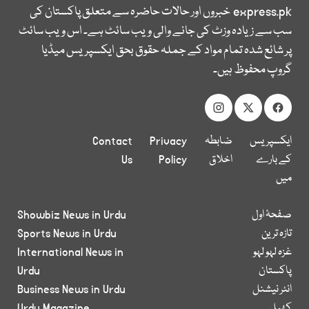
express.pk
خبروں اور حالات حاضرہ سے متعلق پاکستان کی
سب سے زیادہ وزٹ کی جانے والی ویب سائٹ ہے۔ اس ویب سائٹ
پر شائع شدہ تمام مواد کے جملہ حقوق بحق ایکسپریس میڈیا
گروپ محفوظ ہیں۔
ایکسپریس
ضابطہ
Privacy
Contact
کے بارے
اخلاق
Policy
Us
میں
صفحۂ اول
Showbiz News in Urdu
تازہ ترین
Sports News in Urdu
غزہ لہو لہو
International News in
پاکستان
Urdu
انٹر نیشنل
Business News in Urdu
کھیل
Urdu Magazine