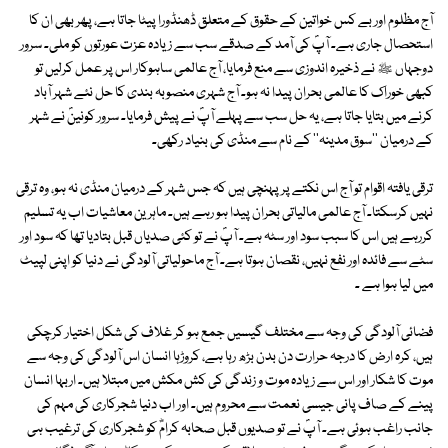
آج مظلوم اور بے کس خواتین کے حقوق کے متعلق ڈھنڈورا پیٹا جاتا ہے، پھر بھی ان کا
استحصال جاری ہے۔ آپؐ کی آمد کے صدقے سب سے زیادہ عزت عورتوں کو ملی۔ سرور
دوجہاں ﷺ نے ذخیرہ اندوزی سے منع فرمایا، آج عالمی ساہوکار اس پر عمل کرلیں تو
کبھی خوراک کا عالمی بحران پیدا نہ ہو۔ آج شہری منصوبہ بندی کا حل نئے شہر آباد
کرنے میں بتایا جاتا ہے، یہ حل سب سے پہلے آپؐ نے پیش فرمایا۔ سرور کونینؐ نے شہر
کے درمیان ''سوق مدینہ'' کے نام سے منڈی کی بنیاد رکھی۔
ترقی یافتہ اقوام تو آج اس نکتے پر پہنچی ہیں کہ جس شہر کے درمیان منڈی نہ ہو، وہ ترقی
نہیں کرسکتا۔ آج عالمی مالیاتی بحران پیدا ہو رہے ہیں۔ ماہرین معاشیات اب یہ تسلیم
کررہے ہیں اس کا سبب سود اور سٹہ ہے۔ آپؐ نے تو کئی صدیاں قبل بتادیا تھا کہ سود اور
سٹے سے فائدہ اور نفع نہیں، نقصان ہوتا ہے۔ آج ماحولیاتی آلودگی نے دنیا کو اپنی لپیٹ
میں لیا ہوا ہے ۔
فضائی آلودگی کی وجہ سے مختلف گیسیں جمع ہو کر غلاف کی شکل اختیار کرچکی
ہیں، کرہ ارض کا درجہ حرارت دن بدن بڑھ رہا ہے، کروڑہا انسان اس آلودگی کی وجہ سے
موت کا شکار اور اس سے زیادہ موت و زندگی کی کش مکش میں مبتلا ہیں۔ اربہا انسان
پینے کے صاف پانی جیسی نعمت سے محروم ہیں۔ اور اب دنیا شجرکاری کی مہم کی
جانب راغب ہوئی ہے۔ آپؐ نے تو صدیوں قبل صحابہ کرامؓ کو شجرکاری کی ترغیب ہی