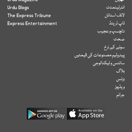
انٹرٹینمنٹ
Urdu Blogs
لائف اسٹائل
The Express Tribune
ٹاپ ٹرینڈ
Express Entertainment
دلچسپ و عجیب
صحت
سونے کے نرخ
پیٹرولیم مصنوعات کی قیمتیں
سائنس و ٹیکنالوجی
بلاگ
بزنس
ویڈیوز
جرائم