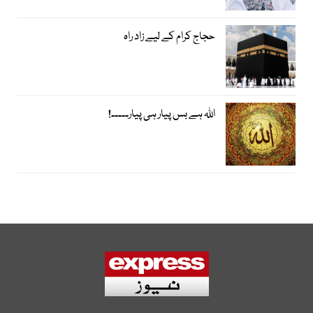
حجاج کرام کے لیے زاد راہ
اﷲ ہے بس پیار ہی پیار۔۔۔۔۔!