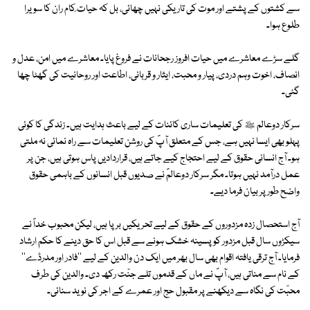
سے کشتوں کے پشتے اور موت کی تاریکی نہیں چھائی، بل کہ حیات ِکام ران کا سویرا
طلوع ہوا۔
گلے سڑے معاشرے میں حیات افروز رجحانات نے فروغ پایا۔ معاشرے میں امن، عدل و
انصاف، اخوت وہم دردی، پیار و محبت، ایثار و قربانی، اطاعت اور روحانیت کی گھٹا چھا
گئی۔
سرکار دوعالم ﷺ کی تعلیمات ساری کائنات کے لیے باعث ہدایت ہیں۔ زندگی کا کوئی
پہلو بھی ایسا نہیں ہے، جس کے متعلق آپؐ کی روشن تعلیمات سے راہ نمائی نہ ملتی
ہو۔ آج انسانی حقوق کے لیے احتجاج کیے جاتے ہیں، قراردادیں پاس ہوتی ہیں، جن پر
عمل درآمد نہیں ہوتا۔ مگر سرکار دوعالمؐ نے صدیوں قبل انسانوں کے باہمی حقوق
واضح طور پر بیان فرما دیے۔
آج استحصال زدہ مزدوروں کے حقوق کے لیے تحریکیں برپا ہیں، لیکن محبوب خداؐ نے
سیکڑوں سال قبل مزدور کو پسینہ خشک ہونے سے قبل اس کا حق دینے کا حکم ارشاد
فرمایا۔ آج ترقی یافتہ اقوام بھی سال بھر میں ایک دن والدین کے لیے ''فادر اور مدرڈے''
کے نام سے مناتی ہیں، آپؐ نے ماں کے قدموں تلے جنّت رکھ دی۔ والدین کی طرف
محبّت کی نگاہ سے دیکھنے پر مقبول حج اور عمرے کے اجر کی نوید سنائی۔