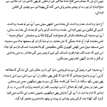
نہیں دی بل کہ جنگ میں فتح شدہ علاقے کے درختوں کو بھی کاٹنے اور آگ لگانے سے
منع فرمایا اور ٹہرے اور بہتے ہوئے پانی میں گندگی پھیلانے سے بچنے کی تلقین
فرمائی۔
آج دنیا برداشت، عدم برداشت کی بحث میں الجھی ہوئی ہے، آپؐ نے تو غصہ برداشت
کرنے کی تلقین ہی نہیں فرمائی ، غصہ برداشت کرنے والے کو جنت کی بشارت سنائی۔
آپؐ نے مدینہ کے مختلف قبائل کو جمع فرما کے52 نکات پر مشتمل ''میثاق مدینہ''
نامی معاہدہ کیا۔ آج خانہ جنگی کا حل معاہدے اور مذاکرات کو سمجھا جاتا ہے۔ مدینہ
میں مسجد نبویؐ میں کھلی کچہری لگتی، مظلوموں کو بلامعاوضہ انصاف فراہم کیا جاتا،
اس لیے کہ جب تک عوام فوری انصاف کے لیے تڑپتے رہیں گے معاشرے میں بدامنی
اور قتل و غارت کبھی ختم نہیں ہوسکتی۔
آپ مدینہ کے دریتیمؐ کی سیرت تو پڑھیں، دنیا کے نام ور حکم رانوں کی زندگی کا مطالعہ
کریں، آپ پر واضح ہوجائے گا کہ دنیا کا کوئی بھی حکم ران آپؐ سے ادنی سے ادنی نسبت
بھی نہیں رکھ سکتا۔ ذرا آمنہؓ کے لخت جگرؐ کی سیرت بھی دیکھیں، جس نے وحشی،
خوں خوار اور جاہل اقوام کو اخلاق، آداب، تہذیب، اقدار اور تابندہ روایات کا درس دے کر
زمانے کا امام بنا دیا۔ ذرا آپؐ کی آزمایش بھی دیکھیے، جنہیں شعب ابی طالب میں قید
کردیا گیا، کھانا بند کرکے پتے چبانے اور پیٹ پر پتھر باندھنے پر مجبور کیا گیا۔