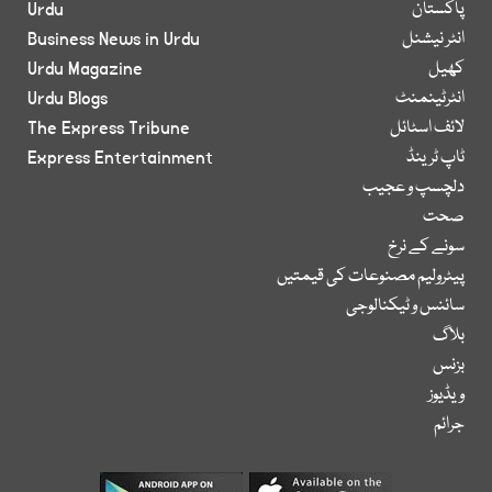
پاکستان
Urdu
انٹر نیشنل
Business News in Urdu
کھیل
Urdu Magazine
انٹرٹینمنٹ
Urdu Blogs
لائف اسٹائل
The Express Tribune
ٹاپ ٹرینڈ
Express Entertainment
دلچسپ و عجیب
صحت
سونے کے نرخ
پیٹرولیم مصنوعات کی قیمتیں
سائنس و ٹیکنالوجی
بلاگ
بزنس
ویڈیوز
جرائم