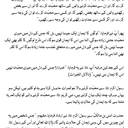
کرے گا، اور ان سے محبّت کرنے والوں کے ساتھ محبّت کرے گا اور ان سے بغض
رکھنے والوں کے ساتھ بغض رکھے گا، اور کسی سے محبّت کرے تو ان کی وجہ سے
کرے، اور اگر کسی سے عداوت رکھے تو ان کی وجہ سے رکھے۔''
پھر آپؐ نے فرمایا: ''لوگوں کا ایمان ایک جیسا نہیں، بل کہ جس کے دل میں میری
محبّت جتنی زیادہ ہوگی، اتنا ہی اس کا ایمان قوی ہوگا۔ اس طرح لوگوں کا کفر بھی ایک
جیسا نہیں، بل کہ جس کے دل میں میرے متعلق غضب جتنا زیادہ ہوگا اس کا کفر
بھی اتنا ہی بڑا ہوگا۔''
اس کے بعد تین مرتبہ آپ ﷺ نے یہ فرمایا: ''خبردار! جس کے دل میں میری محبّت نہیں
اس کا ایمان ہی نہیں۔'' (دلائل الخیرات)
رسول اکرم ﷺ سے محبّت کرنے والا جو ثمرات حاصل کرتا ہے وہ تو کثیر ہیں، لیکن ہم
یہاں صرف چند ایک بیان کرتے ہیں۔ نبی کریم ﷺ سے محبّت کرنے والے کو ایک ثمر یہ
ملتا ہے کہ وہ ایمان کی حلاوت پالیتا ہے۔
حضرت انس بن مالکؓ سے رسول اکرم ﷺ نے ارشاد فرمایا، مفہوم: ''جس شخص میں یہ
تین چیزیں ہوں گی، وہی ایمان کی حلاوت پائے گا۔ (1) اﷲ تعالیٰ اور اُس کے رسول ﷺ