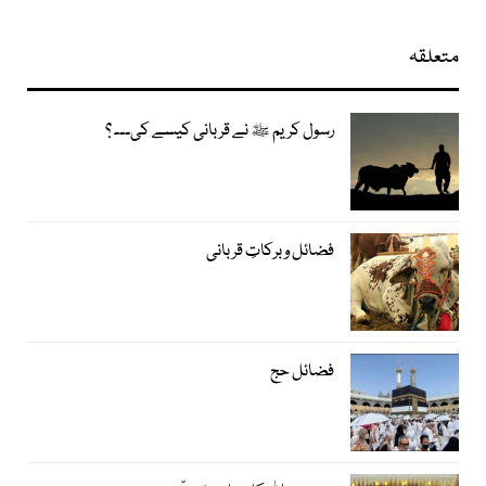
متعلقہ
رسول کریم ﷺ نے قربانی کیسے کی۔۔۔ ؟
فضائل و برکاتِ قربانی
فضائل حج