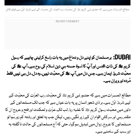
مطالع المسرات میں ہے کہ حضور نبی کریم ﷺ کی محبّت، رب العزّت کی محبّت کے لیے شرط اوّل ہے۔فوٹو: فائل
DUBAI:
ہر مسلمان کو اپنے دل و دماغ میں یہ بات راسخ کرلینی چاہیے کہ رسول
کریم ﷺ کی ذاتِ اقدس اور آپؐ کا اسوۂ حسنہ ہیِ دین اسلام کی روح ہے۔ آپ ﷺ کی
محبّت شرطِ ایمان ہے۔ جس دل میں آپ ﷺ کی محبّت نہیں، وہ دل، دل ہی نہیں فقط
مُردہ اور ویران ہے۔
مطالع المسرات میں ہے کہ حضور نبی کریم ﷺ کی محبّت، رب العزّت کی محبّت کے
لیے شرط اوّل ہے۔ ہر ذی شعور انسان پر یہ بات عیاں ہے کہ جب تک مسلمانوں کے
دلوں میں محبّت رسول کریم ﷺ کا غلبہ رہا، تب تک عزّت و تمکنت اور فتح و عروج ان کا
مقدر رہی اور سرکش اقوام ان کے زیر نگیں رہیں۔ لیکن جب یہ تعلق اور رشتہ کم زور ہُوا تو
مسلمانوں کا عروج، زوال میں تبدیل ہوگیا۔ حتیٰ کہ آج مسلمانوں کی حالت ناگفتہ بہ
اور سب کے سامنے ہے۔