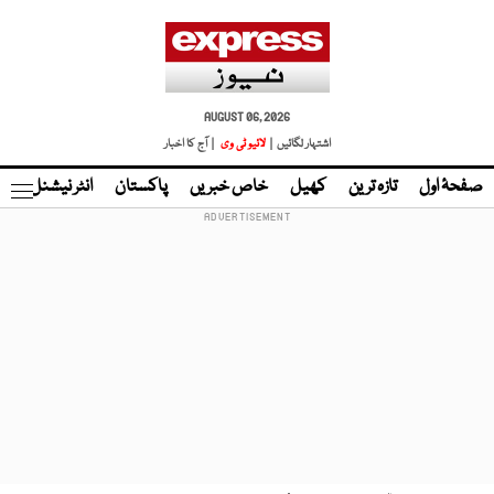
AUGUST 06, 2026
اشتہار لگائیں |
لائیو ٹی وی
| آج کا اخبار
صفحۂ اول
تازہ ترین
کھیل
خاص خبریں
پاکستان
انٹر نیشنل
ٹا