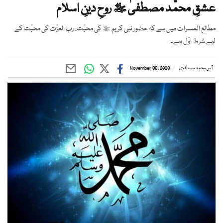
عشقِ محمّد مصطفیٰ ﷺ روحِ دینِ اسلام
مطالع المسرات میں ہے کہ حضور نبی کریم ﷺ کی محبّت، رب العزّت کی محبّت کے
لیے شرط اوّل ہے۔
آس محمد مصطفوی
November 06, 2020