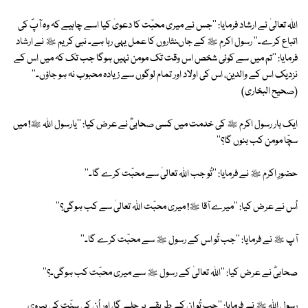
اﷲ تعالیٰ نے ارشاد فرمایا: ''جس نے میری محبّت کا دعویٰ کیا اسے چاہیے کہ وہ آپؐ کی
اتباع کرے۔'' رسول اکرم ﷺ کے جاںنثاروں کا عمل یہی رہا ہے۔ نبی کریم ﷺ نے ارشاد
فرمایا: ''تم میں سے کوئی شخص اس وقت تک مومن نہیں ہوگا جب تک کہ میں اس کے
نزدیک اس کے والدین، اس کی اولاد اور تمام لوگوں سے زیادہ محبوب نہ ہو جاؤں۔''
(صحیح البخاری)
ایک بار رسول اکرم ﷺ کی خدمت میں کسی صحابیؓ نے عرض کیا: ''یارسول اﷲ ﷺ! میں
سچّا مومن کب بنوں گا؟''
حضورِ اکرم ﷺ نے فرمایا: ''تُو جب اﷲ تعالیٰ سے محبّت کرے گا۔''
اُس نے عرض کیا: ''میرے آقا ﷺ! میری محبّت اﷲ تعالیٰ سے کب ہوگی؟''
آپ ﷺ نے فرمایا: ''جب تُو اس کے رسول ﷺ سے محبّت کرے گا۔''
صحابیؓ نے عرض کیا: ''اﷲ تعالیٰ کے رسول ﷺ سے میری محبّت کب ہوگی۔؟''
رسول اﷲ ﷺ نے فرمایا: ''جب تُو ان کے طریقے پر چلے گا، اور اُن کی سنّت کی پیروی