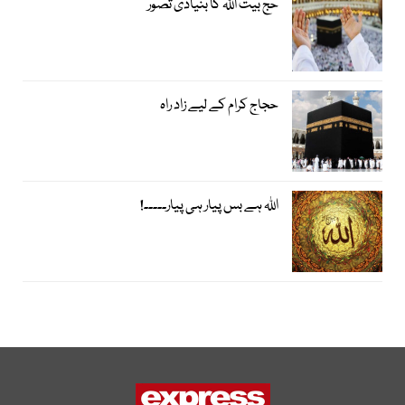
حج بیت اﷲ کا بنیادی تصوّر
حجاج کرام کے لیے زاد راہ
اﷲ ہے بس پیار ہی پیار۔۔۔۔۔!