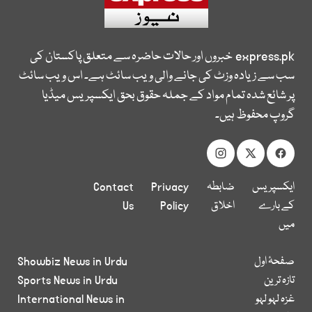
express.pk
خبروں اور حالات حاضرہ سے متعلق پاکستان کی
سب سے زیادہ وزٹ کی جانے والی ویب سائٹ ہے۔ اس ویب سائٹ
پر شائع شدہ تمام مواد کے جملہ حقوق بحق ایکسپریس میڈیا
گروپ محفوظ ہیں۔
ایکسپریس
ضابطہ
Privacy
Contact
کے بارے
اخلاق
Policy
Us
میں
صفحۂ اول
Showbiz News in Urdu
تازہ ترین
Sports News in Urdu
غزہ لہو لہو
International News in