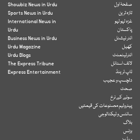
صفحۂ اول
Showbiz News in Urdu
تازہ ترین
Sports News in Urdu
غزہ لہو لہو
International News in
پاکستان
Urdu
انٹر نیشنل
Business News in Urdu
کھیل
Urdu Magazine
انٹرٹینمنٹ
Urdu Blogs
لائف اسٹائل
The Express Tribune
ٹاپ ٹرینڈ
Express Entertainment
دلچسپ و عجیب
صحت
سونے کے نرخ
پیٹرولیم مصنوعات کی قیمتیں
سائنس و ٹیکنالوجی
بلاگ
بزنس
ویڈیوز