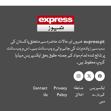
express.pk
خبروں اور حالات حاضرہ سے متعلق پاکستان کی
سب سے زیادہ وزٹ کی جانے والی ویب سائٹ ہے۔ اس ویب سائٹ
پر شائع شدہ تمام مواد کے جملہ حقوق بحق ایکسپریس میڈیا
گروپ محفوظ ہیں۔
ایکسپریس
ضابطہ
Privacy
Contact
کے بارے
اخلاق
Policy
Us
میں