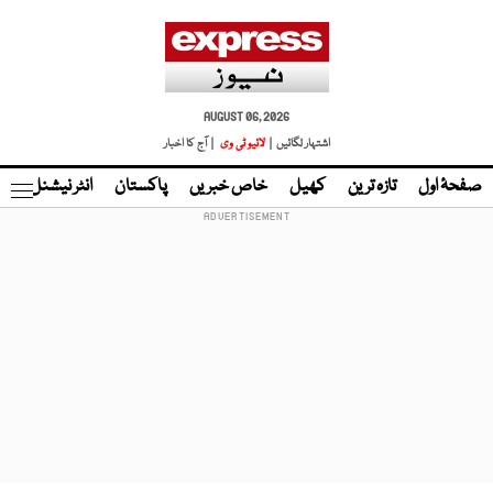
AUGUST 06, 2026
اشتہار لگائیں |
لائیو ٹی وی
| آج کا اخبار
صفحۂ اول
تازہ ترین
کھیل
خاص خبریں
پاکستان
انٹر نیشنل
ٹا