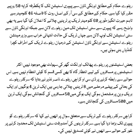
ریلوے حکام کے مطابق اورنگی ٹاؤن سے پیپری اسٹیشن تک کا یکطرفہ کرایہ 50 روپے
مقرر کیا گیا ہے، حکام کے مطابق کے سی آر کے اصل روٹ کا فاصلہ 46 کلومیٹر ہے
تاہم حیرت انگیز طور پر 60 کلو میٹر ٹریک پر ٹرینیں چلانے کا اعلان کیا گیا ہے یہ بھی
واضح رہے کہ پیپری سے سٹی اسٹیشن تک مین ریلوے لائن ہے جبکہ اورنگی ٹاؤن سے
سٹی اسٹیشن تک لوپ لائن ہے جہاں ٹریک کی حالت انتہائی خراب ہے وزیر مینشن
ریلوے اسٹیشن سے اورنگی ٹاؤن اسٹیشن کے درمیان ریلوے ٹریک کے اطراف کچرا
کنڈیاں بنی ہوئی ہیں۔
بعض اسٹیشنوں پر ریلوے پھاٹک اور ٹکٹ گھر کی سہولت بھی موجود نہیں اکثر
اسٹیشنوں پر مسافروں کے لیے انتظار گاہ کا بھی کسی قسم کا کوئی انتظام نہیں ہے، اس
حوالے سے رابطہ کرنے پر ڈی سی او کراچی ریلوے ناصر نذیر نے بتایا کہ سرکلر ریلوے
کی بحالی کے پہلے مرحلے میں 8 ٹرینیں چلائی جارہی ہیں ایک ٹرین 4 بوگیوں اور ایک
بریک وین پر مشتمل ہوگی ایک بوگی میں50 مسافروں کی گنجائش ہوگی،ایک ٹرین
میں 500 مسافروں کی گنجائش ہے۔
کراچی سرکلر ریلوے کے ٹریک سے متعلق سوال پر انھوں نے کہا کہ سرکلر ریلوے کو
پیپری تک بڑھا دیا گیا ہے، سرکلر ٹرینوں کی آمدورفت سٹی اسٹیشن تک محدود کرنے پر
غور کے حوالے سے انھوں نے کوئی تصدیق نہیں کی۔