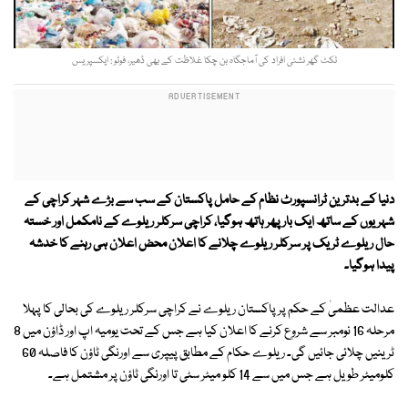
ٹکٹ گھر نشئی افراد کی آماجگاہ بن چکا غلاظت کے بھی ڈھیر، فوٹو : ایکسپریس
دنیا کے بدترین ٹرانسپورٹ نظام کے حامل پاکستان کے سب سے بڑے شہر کراچی کے
شہریوں کے ساتھ ایک بار پھر ہاتھ ہوگیا، کراچی سرکلر ریلوے کے نامکمل اور خستہ
حال ریلوے ٹریک پر سرکلر ریلوے چلانے کا اعلان محض اعلان ہی رہنے کا خدشہ
پیدا ہوگیا۔
عدالت عظمیٰ کے حکم پر پاکستان ریلوے نے کراچی سرکلر ریلوے کی بحالی کا پہلا
مرحلہ 16 نومبر سے شروع کرنے کا اعلان کیا ہے جس کے تحت یومیہ اپ اور ڈاؤن میں 8
ٹرینیں چلائی جائیں گی۔ ریلوے حکام کے مطابق پیپری سے اورنگی ٹاؤن کا فاصلہ 60
کلومیٹر طویل ہے جس میں سے 14 کلو میٹر سٹی تا اورنگی ٹاؤن پر مشتمل ہے۔