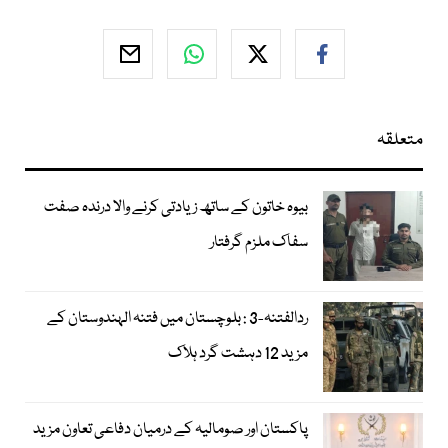
متعلقہ
بیوہ خاتون کے ساتھ زیادتی کرنے والا درندہ صفت
سفاک ملزم گرفتار
ردالفتنہ-3 : بلوچستان میں فتنہ الہندوستان کے
مزید 12 دہشت گرد ہلاک
پاکستان اور صومالیہ کے درمیان دفاعی تعاون مزید