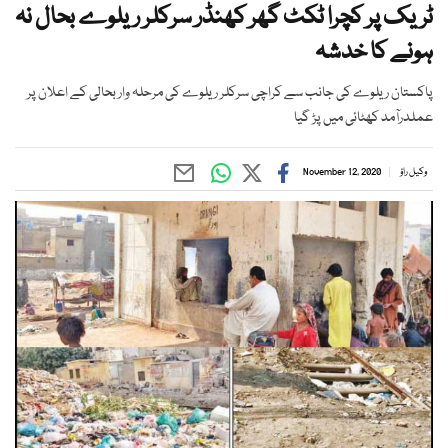
ٹریک پر کچرا ٹکٹ گھر کھنڈر سرکلر ریلوے بحال نہ
ہونے کا خدشہ
پاکستان ریلوے کی جانب سے کراچی سرکلر ریلوے کی مرحلہ وار بحالی کے اعلان پر
عملدرآمد کھٹائی میں پڑ گیا
وکیل راؤ
November 12, 2020