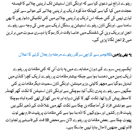
ریلوے ذرائع نے دعویٰ کیا ہے کہ اورنگی ٹاؤن اسٹیشن تک ٹرینیں چلانے کا فیصلہ
عجلت میں کیا گیا ہے کیونکہ مذکورہ ٹریک پر ٹرینیں چلانے کے حوالے سے کوئی
تیاری نہیں کی گئی جبکہ اس ٹریک پر ٹرینیں چلانے میں کئی تکنیکی دشواریوں کا بھی
سامنا ہے ، اورنگی ٹاؤن ریلوے اسٹیشن پر سنگل ٹریک ہے جس کی وجہ سے ریلوے
انجن اور بریک وین کی شفٹنگ میں خاصا وقت درکار ہوگا یا دوسری صورت میں ہر ٹرین
میں 2 انجن لگانا پڑیں گے۔
یہ بھی پڑھیں :
16نومبر سے کراچی سرکلر ریلوے مرحلہ وار بحال کرنے کا اعلان
ایکسپریس سروے کے دوران مشاہدے میں یہ بات آئی کہ کئی مقامات پر ریلوے
ٹریک زمین میں دھنسا ہوا ہے جبکہ بیشتر مقامات پر ریلوے ٹریک کچرا کنڈی میں
تبدیل ہوگیا ہے مچھر کالونی، وزیر مینشن، اورنگی ٹاؤن سمیت دیگر مقامات پر کئی
جگہوں سے ریلوے پٹری زنگ آلود ہوچکی ہے اورنگی ٹاؤن اسٹیشن کا ٹکٹ گھر کھنڈر
کا منظر پیش کررہا تھا، ٹکٹ گھر کا کوئی دروازہ اور نہ ہی کھڑکی تھی کمرہ تباہ ہوچکا
ہے جو نشئی افراد کی آماجگاہ بن چکا ہے ٹکٹ گھر میں غلاظت کے ڈھیر لگے ہیں
پلیٹ فارم رکشوں اور سوزوکیوں کا اڈہ بنا ہوا ہے کئی مقامات پر پلیٹ فارم بھی ٹوٹ
پھوٹ چکا ہے ، بعض مقامات پر ریلوے لائن سے محض 10 فٹ کے فاصلے پر تجاوزات
قائم تھیں جنھیں تاحال ہٹایا نہیں جاسکا ہے۔