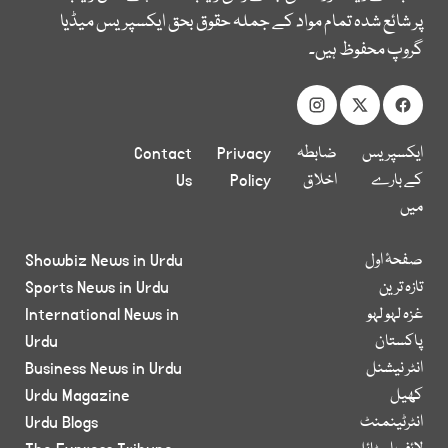
پر شائع شدہ تمام مواد کے جملہ حقوق بحق ایکسپریس میڈیا
گروپ محفوظ ہیں۔
ایکسپریس
ضابطہ
Privacy
Contact
کے بارے
اخلاق
Policy
Us
میں
صفحۂ اول
Showbiz News in Urdu
تازہ ترین
Sports News in Urdu
غزہ لہو لہو
International News in
پاکستان
Urdu
انٹر نیشنل
Business News in Urdu
کھیل
Urdu Magazine
انٹرٹینمنٹ
Urdu Blogs