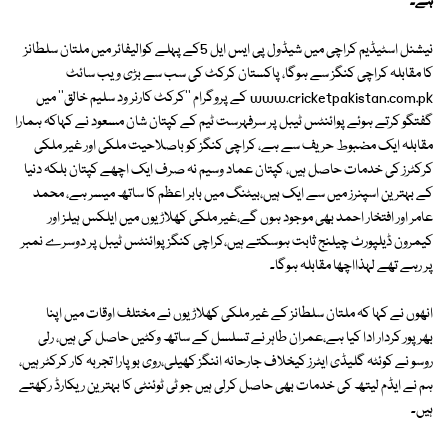
ہے۔
نیشنل اسٹیڈیم کراچی میں شیڈول پی ایس ایل 5کے پہلے کوالیفائر میں ملتان سلطانز
کا مقابلہ کراچی کنگز سے ہوگا، پاکستان کرکٹ کی سب سے بڑی ویب سائٹ
www.cricketpakistan.com.pk کے پروگرام ''کرکٹ کارنر ود سلیم خالق'' میں
گفتگو کرتے ہوئے پوائنٹس ٹیبل پر سرفہرست ٹیم کے کپتان شان مسعود نے کہاکہ ہمارا
مقابلہ ایک مضبوط حریف سے ہے، کراچی کنگز کو باصلاحیت ملکی اور غیر ملکی
کرکٹرز کی خدمات حاصل ہیں، کپتان عماد وسیم نہ صرف ایک اچھے کپتان بلکہ دنیا
کے بہترین اسپنرز میں سے ایک ہیں،بیٹنگ میں بابر اعظم کا ساتھ میسر ہے، محمد
عامر اور افتخار احمد بھی موجود ہوں گے،غیر ملکی کھلاڑیوں میں ایلکس ہیلز اور
کیمرون ڈیلپورٹ چیلنج ثابت ہوسکتے ہیں،کراچی کنگز پوائنٹس ٹیبل پر دوسرے نمبر
پر رہے تھے لہذااچھا مقابلہ ہوگا۔
انھوں نے کہا کہ ملتان سلطانز کے غیر ملکی کھلاڑیوں نے مختلف اوقات میں اپنا
بھرپور کردار ادا کیا ہے،عمران طاہر نے تسلسل کے ساتھ وکٹیں حاصل کی ہیں، رلی
روسو نے کوئٹہ گلیڈی ایٹرز کیخلاف جارحانہ اننگز کھیلی،روی بوپارا تجربہ کار کرکٹر ہیں،
ہم نے ایڈم لیتھ کی خدمات بھی حاصل کرلی ہیں جو ٹی ٹوئنٹی کا بہترین ریکارڈ رکھتے
ہیں۔