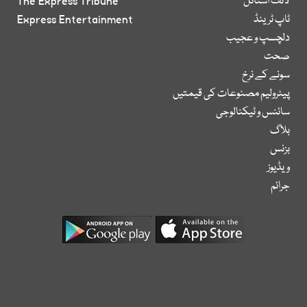
لائف اسٹائل
The Express Tribune
ٹاپ ٹرینڈ
Express Entertainment
دلچسپ و عجیب
صحت
سونے کے نرخ
پیٹرولیم مصنوعات کی قیمتیں
سائنس و ٹیکنالوجی
بلاگ
بزنس
ویڈیوز
جرائم