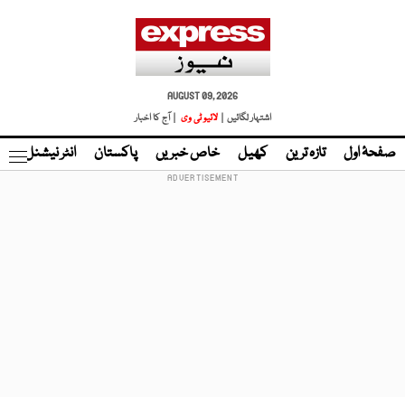
AUGUST 09, 2026
اشتہار لگائیں |
لائیو ٹی وی
| آج کا اخبار
صفحۂ اول
تازہ ترین
کھیل
خاص خبریں
پاکستان
انٹر نیشنل
ٹا