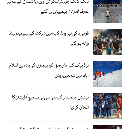
ہانگ کانگ جونیئر اسکواش اوپن: پاکستان کے عمیر
عارف انڈر 17 چیمپیئن بن گئے
قومی ہاکی ٹیم ورلڈ کپ میں شرکت کے لیے نیدرلینڈ
روانہ ہو گئی
براڈ پیک کے جاں بحق کوہ پیماؤں کی یاد میں اسلام
آباد میں شمعیں روشن
نیشنل چیمپئنز کپ: پی سی بی نے میچ آفیشلز کا
اعلان کر دیا