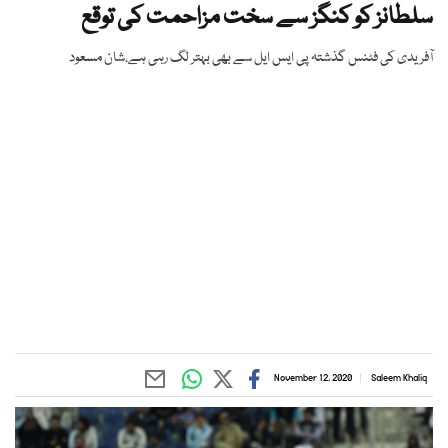
سلطانز کو کنگز سے سخت مزاحمت کی توقع
آفریدی کی فٹنس گذشتہ پی ایس ایل سے بھی بہتر لگ رہی ہے،شان مسعود
November 12, 2020
Saleem Khaliq