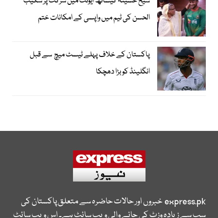
شیخ حسینہ کیساتھ ایونٹ میں شرکت پر شکیب
الحسن کی ٹیم میں واپسی کے امکانات ختم
پاکستان کے خلاف پہلے ٹیسٹ میچ سے قبل
انگلینڈ کو بڑا دھچکا
express.pk
خبروں اور حالات حاضرہ سے متعلق پاکستان کی
سب سے زیادہ وزٹ کی جانے والی ویب سائٹ ہے۔ اس ویب سائٹ