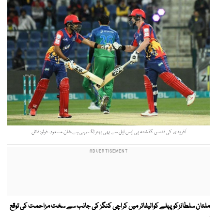
آفریدی کی فٹنس گذشتہ پی ایس ایل سے بھی بہتر لگ رہی ہے،شان مسعود۔ فوٹو: فائل
ملتان سلطانزکو پہلے کوالیفائر میں کراچی کنگز کی جانب سے سخت مزاحمت کی توقع