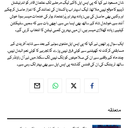
شان مسعود نے کہا کہ پی ایس ایل 5کے لیگ مرحلے تک عثمان قادر کو انٹرنیشنل
ڈیبیو کا موقع نہیں ملا تھا، لیگ اسپنر اب پاکستان کی نمائندگی کا اعزاز حاصل کرچکے
اور وکٹیں بھی حاصل کی ہیں،زیادہ بہتر اور پْراعتماد بولر کی خدمات میسر ہونا خوش
آئند ہے،خوشدل شاہ کے ساتھ بھی ایسا ہی ہے، اچھی بات ہے کہ ہمیں سلیکشن
کیلیے زیادہ کھلاڑی میسر ہیں، ان میں بہترین کمبی نیشن کا انتخاب کریں گے۔
ایک سوال پر انھوں نے کہا کہ پی ایس ایل ملتوی ہونے کے بعد سے شاہد آفریدی کے
مسابقتی کرکٹ نہ کھیلنے سے کوئی فرق نہیں پڑے گا،تجربے کا کوئی نعم البدل نہیں،
چند ماہ کے وقفے سے ان کی صلاحیتوں کو زنگ نہیں لگ سکتا، میں نے آل راؤنڈر کے
ساتھ ٹریننگ کی،ان کی فٹنس گذشتہ پی ایس ایل سے بھی بہتر لگ رہی ہے۔
متعلقہ