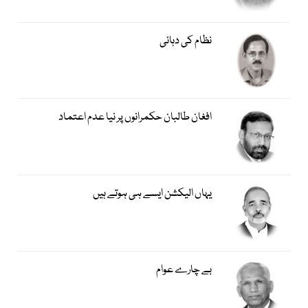
نظام کی دہائی
افغان طالبان حکمرانوں پر نیا عدم اعتماد
یہاں الیکشن ایسے ہی ہوتے ہیں
بے چارے عوام