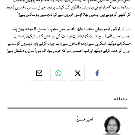
تیس سال میں نہ کبھی اخبار پڑھا تھا نہ ٹی وی دیکھا تھا۔ جب وجہ پوچھی تو جواب
سیدھا سا تھا "اخبار اور ٹی وی اپنے مالکوں کے کہنے پر دنیا جہان سے بری خبریں ڈھونڈ
کر اکٹھی کر دیتے ہیں، ہمیں بھلا ایسی خبروں سے کیا دلچسپی ہو سکتی ہے؟"
ہاں، ان لوگوں کو موسیقی سنتے دیکھا، کتابوں میں محو پایا، حسن کا خوشہ چین پایا،
لمبے لمبے فاصلے چلتے دیکھا، فطرت اور آرٹ کی پرستش کرتے دیکھا، ہنستے،
مسکراتے دیکھا، اسکرین سے زیادہ انسانوں سے بات چیت کرتے پایا، دوسروں کو سنتے
اور ان کی مدد کرتے دیکھا اور تب احساس ہوا کہ خوش ہونا اتنا ہی آسان، یا مشکل ہے!
متعلقہ
امیر خسروؒ