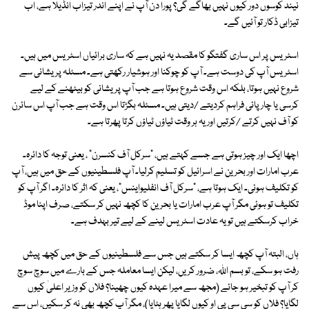
نیند کوسوں دور کیوں نہیں بھاگے گی؟ پورا دن آپ نے اپنے اندر تیزاب انڈیلا ہے، اب
تیزابی ڈکار تو آئیں گے۔
اسٹریس پر اس ساری گفتگو کا مقصد یہ نہیں ہے کہ ساری برائیاں اسٹریس میں ہیں۔
اسٹریس آپ کی دوست ہے۔ آپ کو چوکنا اور ہوشیار رکھتی ہے۔ مسئلہ پریشانی سے
شروع نہیں ہوتا، بلکہ اس وقت شروع ہوتا ہے جب آپ پریشانی کو بیٹھنے کے لیے
کرسی یا چارپائی فراہم کردیتے /دیتی ہیں۔ مسئلہ بگڑتا اس وقت ہے جب آپ اس سائرن
کو آف نہیں کرتے /کرتیں اور یہ ہر وقت ٹیاؤں ٹیاؤں کرتا پھرتا ہے۔
اچھا ایک اور چیز ہوتی ہے جسے کہتے ہیں، "سرکل آف کنسرن" ، یعنی توجہ کا دائرہ۔
عرب امارات اور بحرین نے اسرائیل کو تسلیم کرلیا۔ آپ فلسطینیوں کے حق میں ہیں، آپ
کو تکلیف ہوئی۔ ایک ہوتا ہے، "سرکل آف انفلیواینس"، یعنی کہ اثر کا دائرہ۔ اگر آپ کو
تکلیف تو ہوئی مگر آپ عرب امارات یا بحرین کا کچھ نہیں کر سکتے، صرف اپنا موڈ
خراب کرسکتے ہیں تو یہ عادت اسٹریس لینے کے لیے تیر بہدف ہے۔
ہاں، البتہ آپ کچھ ایسا کر سکتے ہیں جس سے فلسطینیوں کے حق میں کچھ پیش
رفت ہو سکے، تو بسم اللہ، ضرور کریں، لیکن ایسا معاملہ جس کے بارے میں سوچ سوچ
کر آپ کو تبخیر ہو جائے (مجھ سے میرا عہدہ کیوں چھینا؟ فلاں کو وزیر اعلیٰ کیوں
لگایا؟ فلاں کو سی سی پی او کیوں لگایا پھر ہٹایا)، مگر آپ کچھ بھی نہ کر سکیں، اس سے