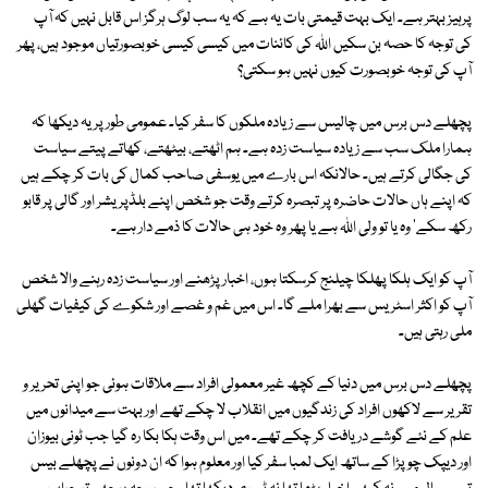
پرہیز بہتر ہے۔ ایک بہت قیمتی بات یہ ہے کہ یہ سب لوگ ہرگز اس قابل نہیں کہ آپ
کی توجہ کا حصہ بن سکیں اللہ کی کائنات میں کیسی کیسی خوبصورتیاں موجود ہیں، پھر
آپ کی توجہ خوبصورت کیوں نہیں ہو سکتی؟
پچھلے دس برس میں چالیس سے زیادہ ملکوں کا سفر کیا۔ عمومی طور پر یہ دیکھا کہ
ہمارا ملک سب سے زیادہ سیاست زدہ ہے۔ ہم اٹھتے، بیٹھتے، کھاتے پیتے سیاست
کی جگالی کرتے ہیں۔ حالانکہ اس بارے میں یوسفی صاحب کمال کی بات کر چکے ہیں
کہ اپنے ہاں حالات حاضرہ پر تبصرہ کرتے وقت جو شخص اپنے بلڈپریشر اور گالی پر قابو
رکھ سکے' وہ یا تو ولی اللہ ہے یا پھر وہ خود ہی حالات کا ذمے دار ہے۔
آپ کو ایک ہلکا پھلکا چیلنج کرسکتا ہوں، اخبار پڑھنے اور سیاست زدہ رہنے والا شخص
آپ کو اکثر اسٹریس سے بھرا ملے گا۔ اس میں غم و غصے اور شکوے کی کیفیات گھلی
ملی رہتی ہیں۔
پچھلے دس برس میں دنیا کے کچھ غیر معمولی افراد سے ملاقات ہوئی جو اپنی تحریر و
تقریر سے لاکھوں افراد کی زندگیوں میں انقلاب لا چکے تھے اور بہت سے میدانوں میں
علم کے نئے گوشے دریافت کر چکے تھے۔ میں اس وقت ہکا بکا رہ گیا جب ٹونی بیوزان
اور دیپک چوپڑا کے ساتھ ایک لمبا سفر کیا اور معلوم ہوا کہ ان دونوں نے پچھلے بیس