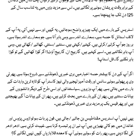
ریسرچ سے یہ معلوم ہوا کہ 25سال تک کے نوجوان لڑکے لڑکیاں ایک سال میں 63 دن
کے برابر وقت پریشان ہونے پر لگاتے ہیں۔ اس سے مزید بڑوں میں یہ تناسب سال کے
125 دن تک جا پہنچتا ہے۔
اسٹریس کے بارے میں ایک چیز پر واضح ہوجائیں، یہ کہیں اور سے نہیں آتی، یہ آپ کے
لائف اسٹائل کا حصہ ہے۔ ہمارے اندر سے وہی باہر آتا ہے، جو ہمارے اندر ہوتا ہے۔
ہر روز جو آپ کرتے/کرتی ہیں، کہتے/کہتی ہیں، سنتے /سنتی، کھاتے /کھاتی ہیں، وہی
آپ باہر نکالتے ہیں۔ اسے کہتے ہیں، گاربیج ان، گاربیج آؤٹ! اگر کوڑا کھائیں گے تو کوڑا
باہر نکلے گا۔ فل اسٹاپ!
اگر آپ کے دن کا بیشتر حصہ اخبار میں بری خبریں ڈھونڈنے سے شروع ہوتا ہے، پھر ٹی
وی پر پھولے ہوئے سانس اور رقت آمیز لہجے والی نیوز کاسٹر آپ کو تازہ ترین واردات کے
بارے میں بتاتی ہے، پھر آپ وزیروں ،سیاستدانوں اور اسی طرح کے دیگر دانشوروں کے
بیانات سنتے ہیں، پھر ان کے بارے میں بحث کرتے ہیں۔ پھر ان کے بیانات آگے بھیجتے
ہیں اور پھر فیس بک پر مزید بری خبریں ڈھونڈتے ہیں۔
یہی نہیں آپ اسٹریس مقناطیس بن جاتے /جاتی ہیں، فون پر بات ہو تو اڑوس پڑوس اور
خاندان میں جو کالی بھیڑیں ہیں آپ نے ان پر تبصرہ کرنا ہے، غیبت کرنی ہے، ادھر ادھر
کی لگا دینی ہے۔ پھر رات کو سوتے ہوئے آپ کا معدہ قلابازیاں کیوں نہیں لگائے گا؟