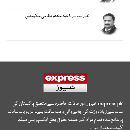
نئے صوبے یا خود مختار مقامی حکومتیں
express.pk
خبروں اور حالات حاضرہ سے متعلق پاکستان کی
سب سے زیادہ وزٹ کی جانے والی ویب سائٹ ہے۔ اس ویب سائٹ
پر شائع شدہ تمام مواد کے جملہ حقوق بحق ایکسپریس میڈیا
گروپ محفوظ ہیں۔