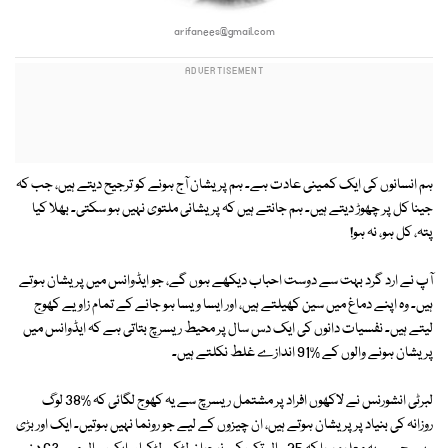
arifanees@gmail.com
ہم انسانوں کی ایک کمینی عادت ہے۔ ہم پریشان آج ہونے کو ترجیح دیتے ہیں، جب کہ
جینا کل پر چھوڑ دیتے ہیں۔ ہم جانتے ہیں کہ پریشانی ملتوی نہیں ہو سکتی۔ بھلا کیا
پتہ، کل ہو، نہ ہو!
آپ نے ارد گرد بہت سے دوست احباب دیکھے ہوں گے، جو ایڈوانس میں پریشان ہوتے
ہیں۔ وہ اپنے دماغ میں سین کھیلتے ہیں، اور ایسا ویسا ہو جانے کے تمام زاویے کھوج
لیتے ہیں۔ نفسیات دانوں کی ایک دس سال پر محیط ریسرچ بتاتی ہے کہ ایڈوانس میں
پریشان ہونے والوں کے %91 اندازے غلط نکلتے ہیں۔
لبرٹی انشورنس نے لاکھوں افراد پر مشتمل ریسرچ سے یہ کھوج لگائی کہ %38 لوگ
روزانہ کی بنیاد پر پریشان ہوتے ہیں، ان چیزوں کے لیے جو رونما نہیں ہوتیں۔ ایک اور بڑی