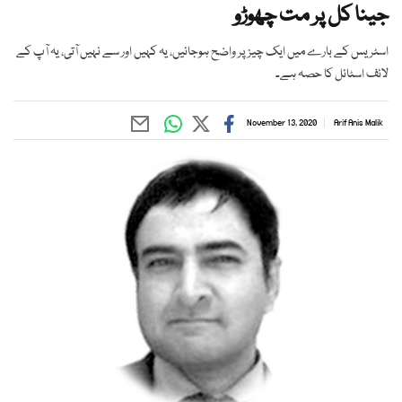
جینا کل پر مت چھوڑو
اسٹریس کے بارے میں ایک چیز پر واضح ہوجائیں، یہ کہیں اور سے نہیں آتی، یہ آپ کے
لائف اسٹائل کا حصہ ہے۔
November 13, 2020
Arif Anis Malik