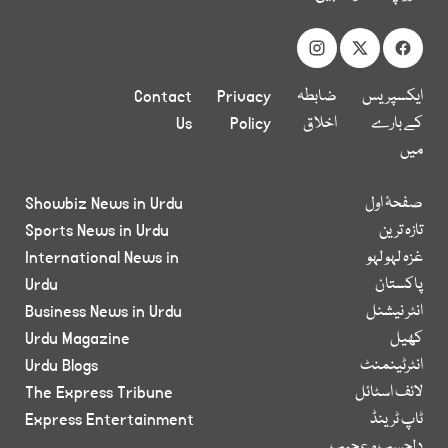
ایکسپریس
ضابطہ
Privacy
Contact
کے بارے
اخلاق
Policy
Us
میں
صفحۂ اول
Showbiz News in Urdu
تازہ ترین
Sports News in Urdu
غزہ لہو لہو
International News in
پاکستان
Urdu
انٹر نیشنل
Business News in Urdu
کھیل
Urdu Magazine
انٹرٹینمنٹ
Urdu Blogs
لائف اسٹائل
The Express Tribune
ٹاپ ٹرینڈ
Express Entertainment
دلچسپ و عجیب