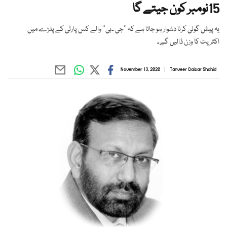
15نومبر کون جیتے گا
یہ پیش گوئی کرنا دشوار ہو جاتا ہے کہ ’’جی ۔بی‘‘ والے کس پارٹی کے پلڑے میں
اکثریت کا وزن ڈالیں گے۔
November 13, 2020
Tanveer Qaisar Shahid