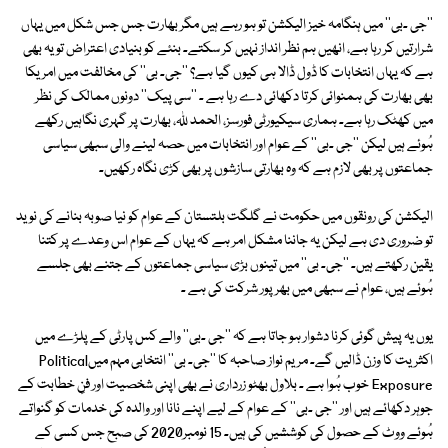
''جی ۔بی'' میں ہنگامہ خیز الیکشن تو ہو رہے ہیں مگر بھارت جس جس شکل میں یہاں
شرارتیں کر رہا ہے، انھیں ہم نظر انداز نہیں کر سکتے۔ بنئے کو بنیادی اعتراض تو یہ بھی
ہے کہ یہاں انتخابات کا ڈول ڈالا ہی کیوں گیا ہے؟ ''جی۔ بی'' کی مخالفت میں امریکا
بھی بھارت کی ہمنوائی کرتا دکھائی دے رہا ہے ۔ ''سی پیک'' دونوں ممالک کی نظر
میں کھٹک رہا ہے۔ ہماری سیکیورٹی فورسز، الحمد للہ، بھارت پر گہری نگاہیں رکھے
ہُوئے ہیں لیکن ''جی ۔بی'' کے عوام اور انتخابات میں حصہ لینے والی سبھی سیاسی
جماعتوں پر بھی لازم ہے کہ وہ بھارتی سازشوں پر بھی کڑی نگاہ رکھیں۔
الیکشن کی رونقوں میں حکومت نے گلگت بلتستان کے عوام کو نیا صوبہ بنانے کی نوید
تو ضروری دی ہے لیکن یہ جاننا مشکل امر ہے کہ یہاں کے عوام اس وعدے پر کتنا
یقین رکھتے ہیں۔ ''جی۔ بی'' میں تینوں بڑی سیاسی جماعتوں کے جتنے بھی جلسے
ہُوئے ہیں، عوام نے سبھی میں بھرپور شرکت کی ہے ۔
یوں یہ پیش گوئی کرنا دشوار ہو جاتا ہے کہ ''جی ۔بی'' والے کس پارٹی کے پلڑے میں
اکثریت کا وزن ڈالیں گے۔ مریم نواز صاحبہ کا ''جی۔ بی'' انتخابی مہم میںPolitical
Exposure خوب ہُوا ہے ۔ بلاول بھٹو زرداری نے بھی اپنی شخصیت اور فنِ خطابت کے
جوہر دکھائے ہیں اور ''جی ۔بی'' کے عوام کے لیے اپنے نانا اور والدہ کی خدمات کو گنواتے
ہُوئے ووٹ کے حصول کی کوششیں کی ہیں۔ 15 نومبر2020 کی صبح جس کسی کے