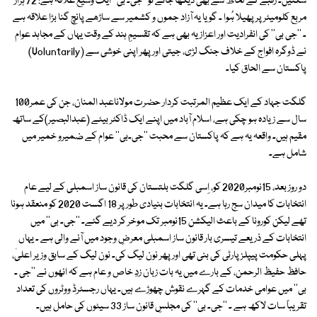
سکتیں۔ رقبے کے لحاظ سے بھی دیکھا جائے تو ''جی۔ بی'' ایک وسیع علاقہ ہے: 72 ہزار
مربع کلومیٹر پر پھیلا ہُوا ۔ گویا یہ آزاد جموں و کشمیر سے ساڑھے پانچ گنا بڑا علاقہ ہے
۔ ''جی بی'' کی انفرادیت اور اعزاز یہ بھی ہے کہ تقسیمِ ہند کے وقت یہاں کے مجاہد عوام
نے ڈوگرہ افواج کے خلاف جنگ لڑی، جیتی اور پھر اپنی خوشی سے (Voluntarily)
پاکستان سے الحاق کیا۔
گلگت جہاد کے ایک عظیم المرتبت کردار حضرت مولاناعبد المنان، جن کی عمر100
سال سے زیادہ ہو چکی ہے، اسلام آباد میں اپنے ایک ڈاکٹر بیٹے (عبدالبصیر)کے ساتھ
مقیم ہیں۔ واقعہ یہ ہے کہ پاکستان سے محبت ''جی۔بی'' عوام کے ضمیرو خمیر میں
شامل ہے۔
دو روز بعد، 15نومبر2020 کو، اِسی گلگت بلتستان کی قانون ساز اسمبلی کے لیے عام
انتخابات کا میدان سج رہا ہے۔ یہ انتخابات بنیادی طور پر 18 اگست 2020 کو منعقد ہونا
تھے لیکن کورونا کے باعث الیکشن 15نومبر تک موخر کر دیے گئے۔ ''جی۔ بی'' میں
انتخابات کے ذریعے تیسری بار قانون ساز اسمبلی معرضِ وجود میں آنے والی ہے ۔ یہاں
پہلی حکومت پیپلز پارٹی کی بنی تھی اور پھر نون لیگ کی۔ نون لیگ کے سابق وزیر اعلیٰ،
حافظ حفیظ الرحمن، کے بارے میں یہ بات زبان زدِ خاص و عام ہے کہ انھوں نے ''جی ۔
بی'' میں عوامی خدمات کے گہرے نقوش چھوڑے ہیں۔ یہاں رجسٹرڈ ووٹروں کی تعداد
تقریباً سات لاکھ ہے ۔ ''جی۔ بی'' کی مجلسِ قانون ساز 33 سیٹوں کی حامل ہیں۔