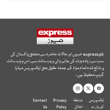
express.pk
خبروں اور حالات حاضرہ سے متعلق پاکستان کی
سب سے زیادہ وزٹ کی جانے والی ویب سائٹ ہے۔ اس ویب سائٹ
پر شائع شدہ تمام مواد کے جملہ حقوق بحق ایکسپریس میڈیا
گروپ محفوظ ہیں۔
ایکسپریس
ضابطہ
Privacy
Contact
کے بارے
اخلاق
Policy
Us