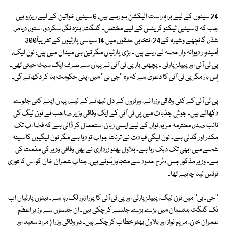
24 سیٹوں کے لیے براہِ راست الیکشن ہو رہے ہیں، 6 سیٹیں خواتین کے لیے ریزرو ہیں
جب کہ 3 سیٹیں ٹیکنو کریٹس کے لیے مختص۔ گلگت، ہنزہ نگر، سکردو، استور، دیامر،
غذر، گانچھے وغیرہ کے24 انتخابی حلقوں میں 14 سیاسی پارٹیوں کے تقریباً300
اُمیدوار دیوانہ وار حصہ لے رہے ہیں ۔ بڑی پارٹیاں مگر تین ہی میدان میں ہیں: نون لیگ،
پی ٹی آئی اور پیپلز پارٹی ۔ پچھلی بار پی ٹی آئی نے یہاں سے صرف ایک سیٹ جیتی تھی۔
اِس بار مگر پی ٹی آئی کا دعویٰ ہے کہ وہ ''جی بی'' میں اپنی حکومت بنا کر دکھائے گی۔
پی ٹی آئی کے کئی وفاقی وزرا نے، ووٹروں کے دل لبھانے کے لیے، یہاں اپنے کئی جلوے
دکھائے ہیں۔ جوشِ جذبات میں پی ٹی آئی کے ایک وفاقی وزیر صاحب نے نون لیگ کی
نائب صدر، محترمہ مریم نواز، کے لیے ایسی زبان استعمال کر ڈالی ہے کہ فضا اب تک
مکدر اور گدلی ہے۔ نون لیگی قیادت نے ترنت جواب تو دیا ہے مگر نون لیگیوں کا سینہ
غصے میں ابھی تک دہک رہا ہے۔ بلاول بھٹو زرداری نے بھی وفاقی وزیر کی مذمت کی
ہے۔ وزیر مذکور جس طرح حدود سے متجاوز ہُوئے ہیں، جناب عمران خان کو اس کا فوری
نوٹس لینا چاہیے تھا۔
''جی۔ بی'' میں نون لیگ، پیپلز پارٹی اور پی ٹی آئی کا پورا زور لگ رہا ہے۔ تینوں پارٹیاں اب
تک گلگت بلتستان میں بڑے بڑے جلسے کر چکی ہیں۔ ان جلسوں سے وزیر اعظم
عمران خان، مریم نواز اور بلاول بھٹو خطاب کر چکے ہیں۔ دو وفاقی وزرا ( مراد سعید اور