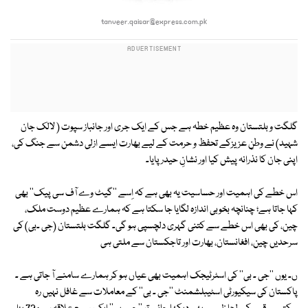
tanveer.qaisar@express.com.pk
گلگت و بلتستان وہ عظیم خطہ ہے جس کے ایک جری اور جانباز سپوت ( لالک جان
شہید) نے وطنِ عزیزکے تحفظ و حرمت کے لیے بھارت ایسے ازلی دشمن سے جنگ کی،
اپنی جان کا نذرانہ پیش کیا اور نشانِ حیدر پایا۔
اس خطے کی اہمیت اور حساسیت یہ بھی ہے کہ اِسے ''گیٹ وے آف سی پیک'' بھی
کہا جاتا ہے؛ چنانچہ بخوبی اندازہ لگایا جا سکتا ہے کہ ہمارے عظیم دوست ملک،
چین، کی بھی اس خطے سے کتنی گہری دلچسپی ہو گی۔ گلگت بلتستان (جی ۔بی) کی
سرحدیں چین، افغانستان، بھارت اور تاجکستان سے ملتی ہی
ں۔ یوں ''جی ۔ بی'' کی اسٹرٹیجک اہمیت بھی عیاں ہو کر ہمارے سامنے آ جاتی ہے ۔
پاکستان کی سیکیورٹی اسٹیبلشمنٹ ''جی ۔ بی'' کے معاملات سے غافل نہیں رہ