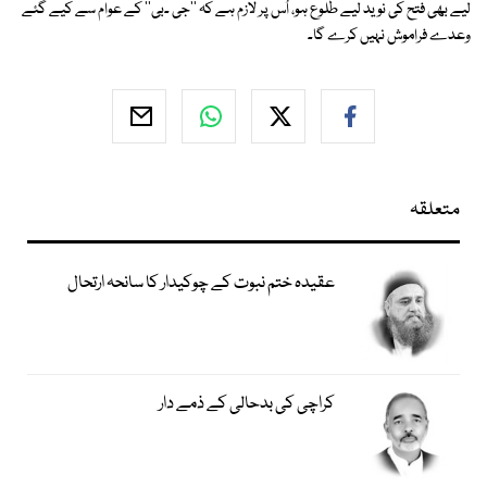
لیے بھی فتح کی نوید لیے طلوع ہو، اُس پر لازم ہے کہ ''جی ۔بی'' کے عوام سے کیے گئے
وعدے فراموش نہیں کرے گا۔
متعلقہ
عقیدہ ختم نبوت کے چوکیدار کا سانحہ ارتحال
کراچی کی بدحالی کے ذمے دار