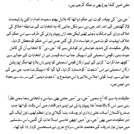
علی امین گنڈا پور) بھی ہر جگہ گرجے ہیں۔
''جی۔بی'' کی چیف کورٹ نے حکم دیا تھا کہ بلاول بھٹو سمیت تمام اراکینِ پارلیمنٹ
72 گھنٹوں کے اندر اندر جی۔ بی سے نکل جائیں کہ وہ انتخابات کے ضابطہ اخلاق کی
خلاف ورزی کے مرتکب ہُوئے تھے لیکن بعد ازاں پیپلز پارٹی کی طرف سے اس حکم کے
خلاف اپیلیٹ کورٹ میں درخواست دائر کی گئی جس نے اس حکم کو معطل کر دیا۔
وفاقی حکومت کی شدید خواہش اور کوشش ہے کہ ''جی۔ بی'' کا انتخاب اُن کی کامل
جیت بنے ۔ قومی اسمبلی کے اسپیکر، جناب اسد قیصر، نے ان انتخابات کے حوالے سے
''کچھ مذاکرات'' کرنے کے لیے ارکانِ قومی اسمبلی کو اپنے ہاں بلایا تھا مگر اپوزیشن
ارکانِ اسمبلی نے اِس ''دعوت'' کو مسترد کر دیا۔ کہا گیا کہ اسپیکر صاحب، جی ۔بی کے
حوالے سے، ایسا کوئی اجلاس بلانے یا اس موضوع پر ''دعوت دینے'' کے سرے سے مجاذ
ہی نہیں ہیں۔
حقیقت یہ ہے کہ آج ہمیں ''جی۔ بی'' میں جتنی بھی سیاسی و انتخابی ہما ہمی نظر آ
رہی ہے، اس کا باقاعدہ آغاز پیپلز پارٹی نے اپنے دَورِ اقتدار میں اُس وقت کیا تھا جب
صدرِ پاکستان آصف علی زرداری اور یوسف رضا گیلانی وزیر اعظم تھے۔ نون لیگ کے
دَورِ حکومت میں بھی ''جی۔ بی'' میں اچھی خاصی اصلاحات کی گئیں۔ اس سلسلے
میں میاں نواز شریف کے معتمدِ خاص، سرتاج عزیز، نے مستحسن کردار ادا کیا تھا۔