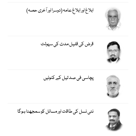
ابلاغ اور ابلاغِ عامہ (دوسرا اور آخری حصہ)
قرض کی قلیل مدت کی سہولت
پچاسی فی صد تیل کے کنوئیں
نئی نسل کی طاقت اور مسائل کو سمجھنا ہوگا