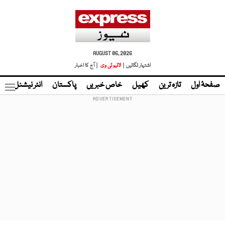
AUGUST 06, 2026
اشتہار لگائیں |
لائیو ٹی وی
| آج کا اخبار
صفحۂ اول
تازہ ترین
کھیل
خاص خبریں
پاکستان
انٹر نیشنل
ٹا