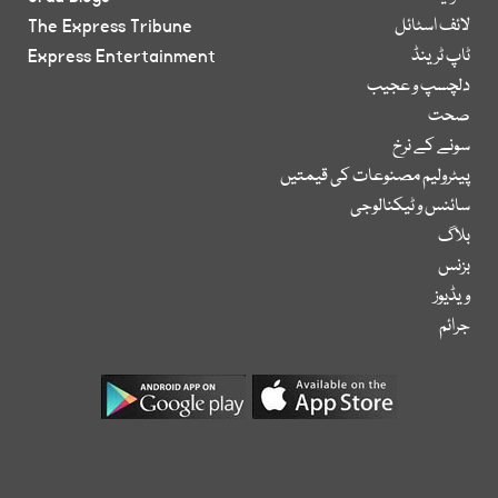
لائف اسٹائل
The Express Tribune
ٹاپ ٹرینڈ
Express Entertainment
دلچسپ و عجیب
صحت
سونے کے نرخ
پیٹرولیم مصنوعات کی قیمتیں
سائنس و ٹیکنالوجی
بلاگ
بزنس
ویڈیوز
جرائم