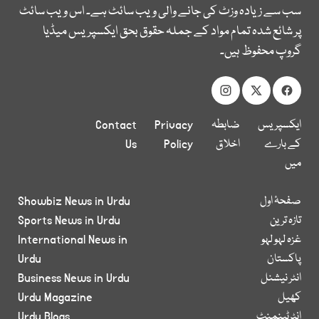
سب سے زیادہ وزٹ کی جانے والی ویب سائٹ ہے۔ اس ویب سائٹ
پر شائع شدہ تمام مواد کے جملہ حقوق بحق ایکسپریس میڈیا
گروپ محفوظ ہیں۔
ایکسپریس
ضابطہ
Privacy
Contact
کے بارے
اخلاق
Policy
Us
میں
صفحۂ اول
Showbiz News in Urdu
تازہ ترین
Sports News in Urdu
غزہ لہو لہو
International News in
پاکستان
Urdu
انٹر نیشنل
Business News in Urdu
کھیل
Urdu Magazine
انٹرٹینمنٹ
Urdu Blogs