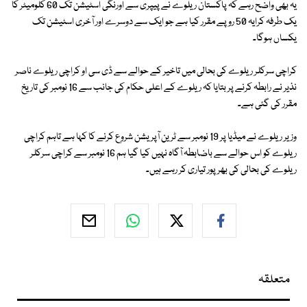
یہ بھی واضح رہے کہ پاکستان ریلوے نے پیپری سے اورنگی اسٹیشن تک 60 کلومیٹر کا
یک طرفہ کرایہ 50 روپے مقرر کیا ہے جو ایک سے دوسرے اور آخری اسٹیشن تک
یکساں ہوگا۔
کراچی سرکلر ریلوے کی بحالی میں تاخیر کے حوالے سے ڈی سی او کراچی ریلوے ناصر
نذیر نے رابطہ کرنے پر بتایا کہ ریلوے کے اعلی حکام کی جانب سے 16 نومبر کی تاریخ
مقرر کی گئی ہے۔
وزیر ریلوے نے میڈیا پر 19 نومبر سے ٹرین آپریشن شروع کرنے کا کہا ہے تاہم کراچی
ریلوے کو اس حوالے سے باضابطہ آگاہ نہیں کیا گیا ہم 16 نومبر سے کراچی سرکلر
ریلوے کی بحالی کی بھرپور تیاری کر رہے ہیں۔
متعلقہ