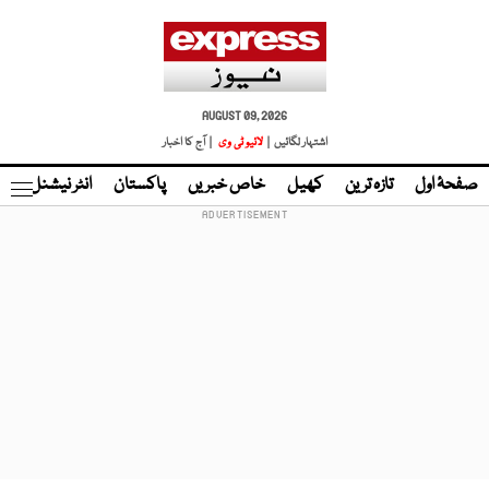
AUGUST 09, 2026
اشتہار لگائیں |
لائیو ٹی وی
| آج کا اخبار
صفحۂ اول
تازہ ترین
کھیل
خاص خبریں
پاکستان
انٹر نیشنل
ٹا