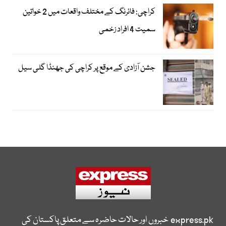
کراچی: فائرنگ کے مختلف واقعات میں 2 خواتین
سمیت 4 افراد زخمی
جشن آزادی کے موقع پر کراچی کی جھنڈا گلی سیل
express.pk
خبروں اور حالات حاضرہ سے متعلق پاکستان کی