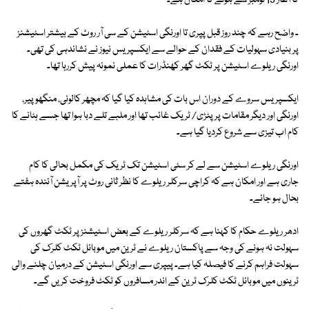
کا آغاز 19 نومبر سے ہونے کا امکان ہے۔
۔ واضح رہے کہ چند روز قبل پپری تا اورنگی اسٹیشن کے سی آر روٹ کے بیشتر اسٹیشنز
پر بنیادی سہولیات کے فقدان کے حوالے سے ایکسپریس نیوز نے نشاندہی کی تھی۔
اورنگی ریلوے اسٹیشن پر ٹکٹ گھر کھنڈرات کا عملی نمونہ پیش کررہا تھا۔
ایکسپریس سروے کے دوران اس بات کی مشاہدہ کیا گیا کہ مچھر کالونی، منگھو پیر،
اورنگی اور دیگر مقامات پر پٹڑی/ ٹریک غائب تھا اور ملبے تلے دبا ہوا تھا جسے ہٹانے کا
کام اب تیزی سے شروع کردیا گیا ہے۔
اورنگی ریلوے اسٹیشن سے لے کر سٹی اسٹیشن تک ٹریک کی مکمل بحالی کا کام
جاری ہے اور امکان ہے کہ کراچی سرکلر ریلوے کا نظر ثانی روٹ پر آپریشن آئندہ ہفتے
بحال ہو جائے۔
ادھر ریلوے حکام کا کہنا ہے کہ سرکلر ریلوے کے بعض اسٹیشنز پر ٹکٹ گھروں کی
سہولت نہ ہونے کی وجہ سے پاکستان ریلوے نے ٹرین میں موبائل ٹکٹ کلرک کی
سہولت فراہم کرنے کا فیصلہ کیا ہے۔ پیپری سے اورنگی اسٹیشن کے درمیان چلنے والی
ٹرینوں میں موبائل ٹکٹ کلرک ٹرین کے اندر مسافروں کو ٹکٹ فروخت کریں گے۔