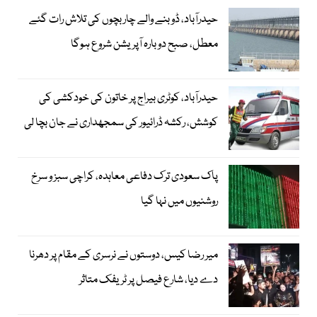
حیدرآباد، ڈوبنے والے چار بچوں کی تلاش رات گئے
معطل، صبح دوبارہ آپریشن شروع ہوگا
حیدرآباد، کوٹری بیراج پر خاتون کی خودکشی کی
کوشش، رکشہ ڈرائیور کی سمجھداری نے جان بچا لی
پاک سعودی ترک دفاعی معاہدہ، کراچی سبز و سرخ
روشنیوں میں نہا گیا
میر رضا کیس، دوستوں نے نرسری کے مقام پر دھرنا
دے دیا، شارع فیصل پر ٹریفک متاثر