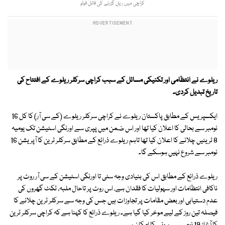
کراچی میں ریل گزرنے کی فائل فوٹو
ریلوے نے انتظامی اور تکنیکی مسائل کے سبب کراچی سرکلر ریلوے کے افتتاح کی
تاریخ تبدیل کردی۔
ایکسپریس کے مطابق پاکستان ریلوے نے کراچی سرکلر ریلوے (کے سی آر) کا کل 16
نومبر سے بحالی کا اعلان کیا تھا اور اس ضمن میں پپری سے اورنگی اسٹیشن تک یومیہ
8 ٹرینیں چلانے کا اعلان کیا تھا تاہم ریلوے ذرائع کے مطابق سرکلر ٹرین کا آپریشن 16
نومبر سے شروع نہیں ہوسکے گا۔
ریلوے ذرائع کے مطابق اس کی بنیادی وجہ سٹی تا اورنگی اسٹیشن کے سی آر روٹ پر
ناکافی انتظامات اور سہولیات کا فقدان ہے، اس روٹ پر تاحال ملبہ، ٹکٹ گھروں کی
عدم دستیابی اور بعض مقامات پر تجاوزات ہیں جس کی وجہ سے سرکلر ٹرین چلانے کا
فیصلہ تین روز کے لیے موخر کیا گیا ہے۔ ریلوے ذرائع کا کہنا ہے کہ کراچی سرکلر ٹرین