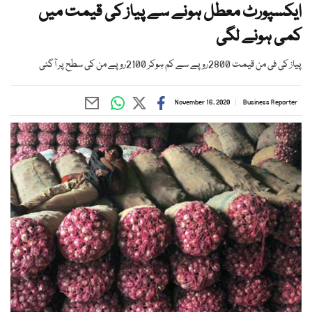
ایکسپورٹ معطل ہونے سے پیاز کی قیمت میں
کمی ہونے لگی
پیاز کی فی من قیمت 2800روپے سے کم ہوکر 2100روپے من کی سطح پر آگئی
November 16, 2020
Business Reporter