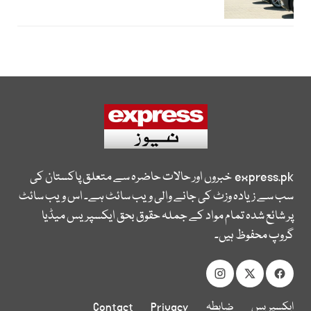
express.pk
خبروں اور حالات حاضرہ سے متعلق پاکستان کی
سب سے زیادہ وزٹ کی جانے والی ویب سائٹ ہے۔ اس ویب سائٹ
پر شائع شدہ تمام مواد کے جملہ حقوق بحق ایکسپریس میڈیا
گروپ محفوظ ہیں۔
ایکسپریس
ضابطہ
Privacy
Contact