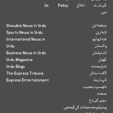
کے بارے
اخلاق
Policy
Us
میں
صفحۂ اول
Showbiz News in Urdu
تازہ ترین
Sports News in Urdu
غزہ لہو لہو
International News in
پاکستان
Urdu
انٹر نیشنل
Business News in Urdu
کھیل
Urdu Magazine
انٹرٹینمنٹ
Urdu Blogs
لائف اسٹائل
The Express Tribune
ٹاپ ٹرینڈ
Express Entertainment
دلچسپ و عجیب
صحت
سونے کے نرخ
پیٹرولیم مصنوعات کی قیمتیں