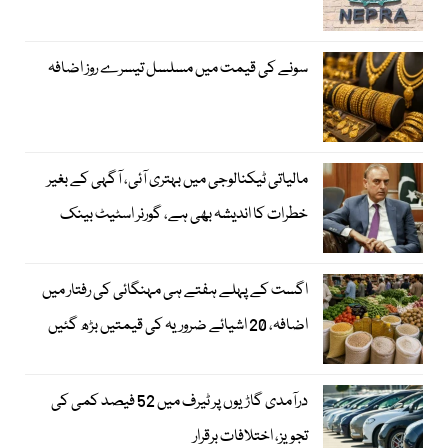
سونے کی قیمت میں مسلسل تیسرے روز اضافہ
مالیاتی ٹیکنالوجی میں بہتری آئی، آگہی کے بغیر
خطرات کا اندیشہ بھی ہے، گورنر اسٹیٹ بینک
اگست کے پہلے ہفتے ہی مہنگائی کی رفتار میں
اضافہ، 20 اشیائے ضروریہ کی قیمتیں بڑھ گئیں
درآمدی گاڑیوں پر ٹیرف میں 52 فیصد کمی کی
تجویز، اختلافات برقرار