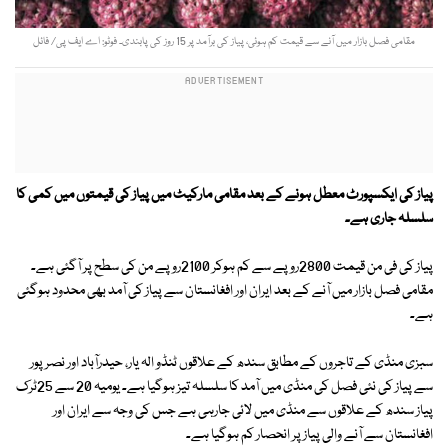
مقامی فصل بازار میں آنے سے قیمت کم ہوئی، پیاز کی برآمد پر 15 روز کی پابندی۔ فوٹو: اے ایف پی/ فائل
پیاز کی ایکسپورٹ معطل ہونے کے بعد مقامی مارکیٹ میں پیاز کی قیمتوں میں کمی کا
سلسلہ جاری ہے۔
پیاز کی فی من قیمت 2800روپے سے کم ہوکر 2100روپے من کی سطح پر آگئی ہے۔
مقامی فصل بازار میں آنے کے بعد ایران اور افغانستان سے پیاز کی آمد بھی محدود ہوگئی
ہے۔
سبزی منڈی کے تاجروں کے مطابق سندھ کے علاقوں ٹنڈو الہ یار، حیدرآباد اور نصر پور
سے پیاز کی نئی فصل کی منڈی میں آمد کا سلسلہ تیز ہوگیا ہے۔ یومیہ 20 سے 25ٹرک
پیاز سندھ کے علاقوں سے منڈی میں لائی جارہی ہے جس کی وجہ سے ایران اور
افغانستان سے آنے والی پیاز پر انحصار کم ہوگیا ہے۔