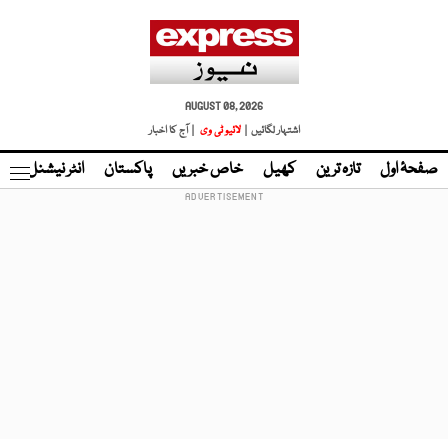
AUGUST 08, 2026
اشتہار لگائیں |
لائیو ٹی وی
| آج کا اخبار
صفحۂ اول
تازہ ترین
کھیل
خاص خبریں
پاکستان
انٹر نیشنل
ٹا