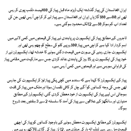
ایران افغانستان کی پیاز گذشتہ ایک ڈیڑھ ماہ قبل پیاز کی 80فیصد طلب پوری کر رہی
تھی اور 80سے 100گاڑیاں ایران اور افغانستان سے پیاز لے کر کراچی آرہی تھیں جن کی
تعداد اب کم ہوکر 10سے 12تک محدود ہوگئی ہے۔
تاجروں کے مطابق پیاز کی ایکسپورٹ پر پابندی نے پیاز کی قیمتوں میں کمی لانے میں
اہم کردار ادا کیا ہے کراچی میں پیاز 100روپے کلو کی سطح کو چھو رہی تھی اور
ایکسپورٹ جاری رہنے کی صورت میں قیمت دگنی ہونے کا خدشہ تھا۔ ایکسپورٹرز نے از
خود پیاز کی ایکسپورٹ پر 15 روز کی پابندی عائد کردی جس سے مارکیٹ میں مقامی پیاز
کی فراوانی ہورہی ہے اور قیمتوں میں کمی آرہی ہے۔
پیاز کے ایکسپورٹرز کا کہنا ہے کہ سندھ میں کچی پکی پیاز توڑ کر ایکسپورٹ کی جارہی
تھی جس کی وجہ کسانوں کو آگے چل کر کافی نقصان ہوتا اور ملک میں پیاز کی قلت
ہوجاتی اس لیے پیاز کی ایکسپورٹ از خود معطل کردی گئی، ایکسپورٹرز کے مطابق
مٹیاری اور سانگھڑ کے علاقوں سے پیاز کی آمد کا سلسلہ 2 سے 3 ہفتوں بعد شروع
ہوگا۔
ایکسپورٹرز کے مطابق ایکسپورٹ معطل ہونے کے باوجود کسانوں کو پیاز کی اچھی
قیمت مل رہی ہے ٹنڈو الہ یار کی منڈی میں 12 ٹن پیاز کی گاڑی 6لاکھ روپے میں