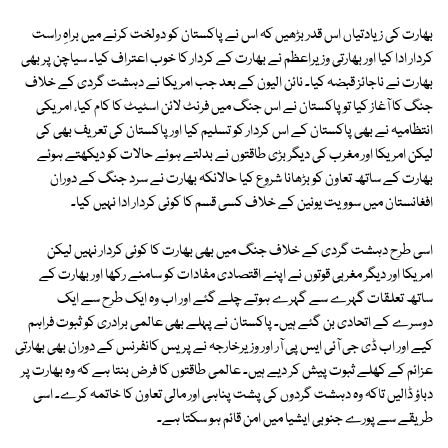
بھارت کی زیادتیاں اس قدر بڑھیں کہ اس نے پاکستان کو دولخت کرنے میں براہِ راست
کردار ادا کیا اور بھارتی وزیراعظم نے بھارت کے کردار کا خوب اعتراف کیا۔ سیاچن پر بھی
بھارت نے ناجائز قبضہ کیا۔ نائن الیون کے بعد جب امریکا نے دہشت گردی کے خلاف
جنگ کا آغاز کیا تو پاکستان نے اس جنگ میں فرنٹ لائن اسٹیٹ کا کام کیا، امریکی
انتظامیہ نے بھی پاکستان کے اس کردار کو تسلیم کیا اور پاکستان کی تعریف بھی کی
لیکن امریکا اور مغرب کی دیگر بڑی طاقتوں نے بدلتے ہوئے حالات کو دیکھتے ہوئے
بھارت کے ساتھ تعاون کو بڑھانا شروع کیا حالانکہ بھارت نے سرد جنگ کے دوران
افغانستان میں سوویت یونین کے خلاف کسی قسم کا کوئی کردار ادا نہیں کیا۔
اسی طرح دہشت گردی کے خلاف جنگ میں بھی بھارت کا کوئی کردار نہیں لیکن
امریکا اور دیگر مغربی قوتوں نے اپنے اقتصادی مفادات کو سامنے رکھا اور بھارت کے
ساتھ تعلقات گہرے سے گہرے ہوتے چلے گئے اور اب وہ ایک طرح سے ایک
دوسرے کے اتحادی بن گئے ہیں۔ پاکستان نے پہلے بھی عالمی برادری کو ثبوت فراہم
کیے اور اب ڈی جی آئی ایس پی آر اور وزیرخارجہ نے پریس کانفرنس کے دوران بھی بھارتی
عزائم کے کھلے ثبوت پیش کر دیے ہیں۔ عالمی طاقتوں کا فرض بنتا ہے کہ وہ بھارت پر
دباؤ ڈالیں تاکہ وہ دہشت گردوں کی پشت پناہی اور مالی تعاون کا خاتمہ کرے۔ اسی
طریقے سے پورے جنوبی ایشیا میں امن قائم ہو سکتا ہے۔