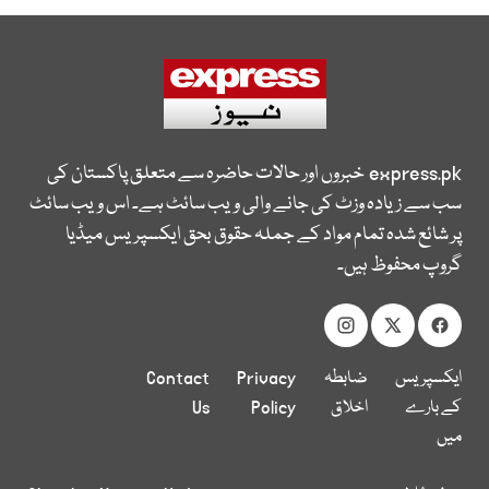
express.pk
خبروں اور حالات حاضرہ سے متعلق پاکستان کی
سب سے زیادہ وزٹ کی جانے والی ویب سائٹ ہے۔ اس ویب سائٹ
پر شائع شدہ تمام مواد کے جملہ حقوق بحق ایکسپریس میڈیا
گروپ محفوظ ہیں۔
ایکسپریس
ضابطہ
Privacy
Contact
کے بارے
اخلاق
Policy
Us
میں