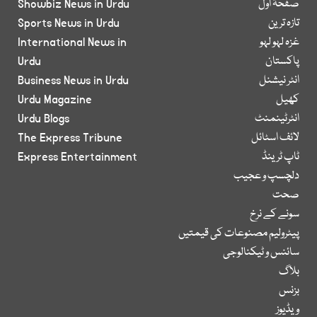
صفحۂ اول
Showbiz News in Urdu
تازہ ترین
Sports News in Urdu
غزہ لہو لہو
International News in
پاکستان
Urdu
انٹر نیشنل
Business News in Urdu
کھیل
Urdu Magazine
انٹرٹینمنٹ
Urdu Blogs
لائف اسٹائل
The Express Tribune
ٹاپ ٹرینڈ
Express Entertainment
دلچسپ و عجیب
صحت
سونے کے نرخ
پیٹرولیم مصنوعات کی قیمتیں
سائنس و ٹیکنالوجی
بلاگ
بزنس
ویڈیوز