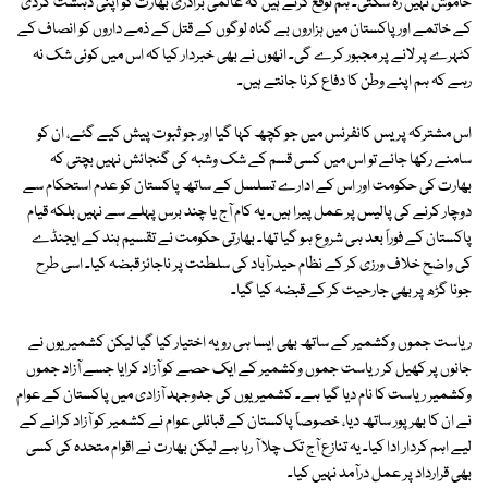
خاموش نہیں رہ سکتی۔ ہم توقع کرتے ہیں کہ عالمی برادری بھارت کو اپنی دہشت گردی
کے خاتمے اور پاکستان میں ہزاروں بے گناہ لوگوں کے قتل کے ذمے داروں کو انصاف کے
کٹہرے پر لانے پر مجبور کرے گی۔ انھوں نے بھی خبردار کیا کہ اس میں کوئی شک نہ
رہے کہ ہم اپنے وطن کا دفاع کرنا جانتے ہیں۔
اس مشترکہ پریس کانفرنس میں جو کچھ کہا گیا اور جو ثبوت پیش کیے گئے، ان کو
سامنے رکھا جائے تو اس میں کسی قسم کے شک وشبہ کی گنجائش نہیں بچتی کہ
بھارت کی حکومت اور اس کے ادارے تسلسل کے ساتھ پاکستان کو عدم استحکام سے
دوچار کرنے کی پالیس پر عمل پیرا ہیں۔ یہ کام آج یا چند برس پہلے سے نہیں بلکہ قیام
پاکستان کے فوراً بعد ہی شروع ہو گیا تھا۔ بھارتی حکومت نے تقسیم ہند کے ایجنڈے
کی واضح خلاف ورزی کر کے نظام حیدرآباد کی سلطنت پر ناجائز قبضہ کیا۔ اسی طرح
جونا گڑھ پر بھی جارحیت کر کے قبضہ کیا گیا۔
ریاست جموں وکشمیر کے ساتھ بھی ایسا ہی رویہ اختیار کیا گیا لیکن کشمیریوں نے
جانوں پر کھیل کر ریاست جموں وکشمیر کے ایک حصے کو آزاد کرایا جسے آزاد جموں
وکشمیر ریاست کا نام دیا گیا ہے۔ کشمیریوں کی جدوجہد آزادی میں پاکستان کے عوام
نے ان کا بھرپور ساتھ دیا، خصوصاً پاکستان کے قبائلی عوام نے کشمیر کو آزاد کرانے کے
لیے اہم کردار ادا کیا۔ یہ تنازع آج تک چلا آ رہا ہے لیکن بھارت نے اقوام متحدہ کی کسی
بھی قرارداد پر عمل درآمد نہیں کیا۔