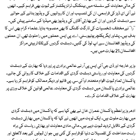
کی مالی معاونت کے سلسلہ میں بینکنگ ٹرانزیکشنز کے ثبوت بھی فراہم کیے۔ انھوں
نے آئی ای ڈیز کی فراہمی، ان کی تنصیب اور ان کارروائیوں کی ویڈیوز بنانے کے حوالے
سے دہشت گردوں اور ان کے بھارتی آقاؤں کی ویڈیوز بھی میڈیا کے سامنے پیش کیں۔
''را'' نے مختلف شخصیات کی ٹارگٹ کلنگ کا بھی منصوبہ بنایا، علماء کرام بھی اس کا
ہدف ہیں۔ پشاور ایگریکلچر یونیورسٹی، اے پی ایس حملوں میں را ملوث تھی، ان حملوں
کی ویڈیوز افغانستان سے اپ لوڈ کی گئیں۔ دہشت گردوں کے66 تربیتی مراکز
افغانستان،21 بھارت میں ہیں۔
وزیر خارجہ اور ڈی جی آئی ایس پی آر نے عالمی برادری پر زور دیا کہ بھارت کے دہشت
گردوں کی معاونت اور ریاستی دہشت گردی کے اقدامات کے خلاف کارروائی کی جائے۔
پاکستان تمام ثبوت اقوام متحدہ، او آئی سی، پی فائیو اور دیگر ممالک کو فراہم کر رہا ہے۔
عالمی برادری پاکستان میں دہشت گردی کی معاونت، عالمی قوانین کی خلاف ورزی پر
بھارت کے خلاف اقدامات کرے۔
ادھر وزیراعظم پاکستان عمران خان نے بھی کہا ہے کہ پاکستان میں دہشت گردی
میں بھارت ملوث ہیں۔ ایک ٹویٹ میں انھوں نے کہا کہ پاکستان میں بھارتی دہشت
گردی کے ناقابل تردید ثبوت دیے ہیں۔ مالی، مادی معاونت اور بھارتی ریاست کی براہ
راست مداخلت کی تفصیلات دنیا کو فراہم کی گئی ہیں جو ان ثبوتوں کے بعد لاتعلق اور