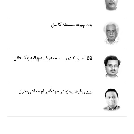
بات چیت ، مسئلہ کا حل
100 سے زائد دن… سمندر کے بیچ قید پاکستانی
بیرونی قرضے،بڑھتی مہنگائی اور معاشی بحران