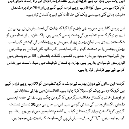
میں ایک سیل بنایا گیا ہے جو بھارتی وزیراعظم نریندر مودی کی براہ راست نگرانی میں
کام کرتا ہے۔ اس سیل کو80 ارب روپے فراہم کیے گئے ہیںاور 700 افراد پر مشتمل
ملیشیا بنائی گئی ہے۔ سی پیک کی حفاظت کے لیے پاکستان تیار ہے۔
اس پریس کانفرنس میں یہ بھی واضح کیا گیا کہ بھارت کی ایجنسیاں ٹی ٹی پی، بی ایل
اے اور دیگر کالعدم تنظیموں کی پشت پناہی کر رہی ہیں۔ پاکستان نے ان تنظیموں کو
شکست دے دی ہے لیکن بھارت پھر ان میں نئی روح پھونکنے کی کوشش کر رہا ہے۔
بھارتی ایجنسی را اور دہشت گردوں کے نمایندوں کے ساتھ کئی اجلاس ہو چکے ہیں ،
جن کے ثبوت موجود ہیں۔ آزاد جموں و کشمیر ، گلگت بلتستان ، فاٹا اور بلوچستان میں
قوم پرستی کو ہوا دی جا رہی ہے، بھارت پاکستان کو فیٹف میں بلیک لسٹ میں شامل
کرانے کے لیے کوشش کرتا رہا ہے۔
گزشتہ تین سالوں کے دوران بھارت نے دہشت گرد تنظیموں کو 22ارب روپے فراہم کیے
ہیں کیونکہ وہ سی پیک کو سبوتاژ کرنا چاہتا ہے۔ افغانستان میں بھارتی سفارتخانے
اورقونصل خانے پاکستان مخالف سرگرمیوں کا گڑھ بن چکے ہیں۔ بھارتی خفیہ ایجنسی
داعش پاکستان بنانے کی سازش کررہی ہے۔ اس نے حال ہی میں30 داعش دہشت
گردوں کو پاکستان اورارد گرد منتقل کیا ہے، کالعدم تنظیموں میں اربوں روپے تقسیم
کیے جا رہے ہیں۔ ''را'' کی طرف سے ٹی ٹی پی کی معاونت کے ثبوت بھی موجود ہیں۔