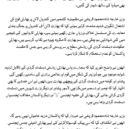
بھی میڈیا کے ساتھ شیئر کی گئیں۔
وزیر خارجہ شاہ محمود قریشی نے مقبوضہ کشمیر میں کنٹرول لائن پر بھارتی فوج کی
اشتعال انگیزی شدید مذمت کرتے ہوئے کہا کہ بھارت لائن آف کنٹرول پر جنگ بندی
معاہدے کی مسلسل خلاف ورزیاں جاری رکھے ہوئے ہے۔ بھارتی کاروائیوں کے نتیجے
میں کئی شہادتیں ہو چکی ہیں۔ ہم بھارت کا مکروہ چہرہ بے نقاب کررہے ہیں۔ بھارتی
حکومت دہشت گردی کی ریاستی سطح پر سرپرستی کر رہی ہے جس کا مقصد
پاکستان کو عدم استحکام کا شکار کرنا ہے۔
انھوں نے واضح طور پر کہا کہ ہمارے پاس بھارتی ریاستی دہشت گردی کے ناقابل تردید
شواہد موجود ہیں جو ڈوزیئر کی شکل میں قوم اور عالمی برادری کے سامنے رکھیں گے،
پشاور اور کوئٹہ میں دہشت گردی کے پیچھے بھارت ہے۔انھوں نے اس خدشے کا بھی
اظہار کیا کہ نومبر اور دسمبر میںکراچی، لاہور، پشاور اور دیگر بڑے شہروں میں دہشت
گردی کرائی جائے گی۔ بھارتی کی خفیہ ایجنسی ''را'' اور دیگر پاکستان مخالف ایجنسیاں
دہشت گردی بڑھا رہی ہیں۔
وزیر خارجہ شاہ محمود قریشی نے خبردار کیا کہ پاکستان مزید خاموش نہیں رہے گا۔
انھوں نے انکشاف کیا کہ سی پیک کوسبوتاژکرنے کے لیے بھارتی انٹیلی جنس ایجنسی