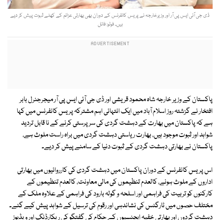
ڈی جی آئی ایس پی آر اور وزیرخارجہ نے پریس کانفرنس کے دوران بھی بھارتی عزائم کے کھلے ثبوت پیش کر دیے
ہیں۔ فوٹو: فائل
پاکستان کے وزیر خارجہ شاہ محمود قریشی اور ڈی جی آئی ایس پی آر میجرجنرل بابر
افتخار نے گزشتہ روز اسلام آباد میں ایک انتہائی اہم مشترکہ پریس کانفرنس میں کہا
ہے کہ پاکستان میں بھارت کے دہشت گردی کی سرپرستی کرنے کے نا قابل تردید
شواہد اور ثبوت موجود ہیں، بھارت ریاستی دہشت گردی میں براہ راست ملوث ہے،
پاکستان نے بھارتی دہشت گردی کے ثبوت دنیا کے سامنے پیش کر دیے۔
اس پریس کانفرنس کے دوران پاکستان میں دہشت گردی کی کارروائیوں میں بھارتی
اداروں کے ملوث ہونے، کالعدم تنظیموں کی مالی معاونت، کالعدم تنظیموں کے
کارکنوں کو تربیت کی فراہمی اور اسلحہ و گولہ بارود کی فراہمی کے علاوہ ملک کے
مختلف حصوں میں ٹارگٹس کی نشاندہی اور رقوم کی ترسیل کے شواہد پیش کیے گئے۔
دہشت گردوں اور بھارتی خفیہ ایجنسیوں کے حکام کی گفتگو کی ریکارڈنگ اور ویڈیوز