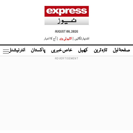
AUGUST 08, 2026
اشتہار لگائیں |
لائیو ٹی وی
| آج کا اخبار
صفحۂ اول
تازہ ترین
کھیل
خاص خبریں
پاکستان
انٹر نیشنل
ٹا