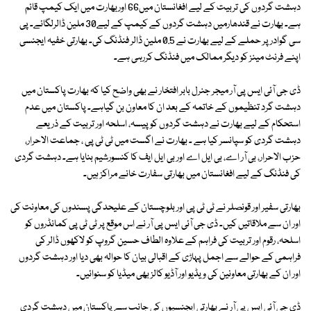
دہشت گردوں کی تربیت کے لیے افغانستان میں66 اوربھارت میں ایک کیمپ قائم
ہے۔ بھارت نے قندھارمیں دہشت گردوں کے کیمپ کے لیے30 ملین ڈالرلگائے۔ پی
سی گوادر پر حملے کے لیے بھارت نے 0.5 ملین ڈالر فنڈنگ کی۔ بھارتی خفیہ ایجنسی
اپنے فرنٹ مینز کو دیگر ممالک میں فنڈنگ کررہی ہے۔
ڈی جی آئی ایس پی آر میجر جنرل بابر افتخار نے بھی واضح کیا کہ بھارت پاکستان میں
دہشت گرد تنظیموں کے خاتمہ کے بعد ان کا معاون بن گیاہے۔ پاکستان میں عدم
استحکام کے لیے بھارت نے دہشت گردوں کو پیسہ، اسلحہ اور تربیت کے ذریعے
دہشت گردی کو سپانسر کیا ہے ۔ بھارت نے اگست میں ٹی ٹی پی ، جماعت الاحرار،
حزب الاحرار، بی آر اے، بی ایل اے اور بی ایل ایف کا کنسورشیم بنایا ہے۔ دہشت گردی
کی فنڈنگ کے لیے افغانستان میں بھارتی سفارت خانے مراکز ہیں۔
بھارتی سفیر اور قونصلر نے ٹی ٹی پی اور بلوچستان کے علیحدگی پسندوں کی معاونت کی
اور ان سے ملاقاتیں کیں۔ ڈی جی آئی ایس پی آر نے اس موقع پر ٹی ٹی پی کمانڈروں کو
اسلحہ، رقوم اور تربیت کی فراہم کے علاوہ الطاف حسین گروپ کو لاکھوں ڈالر کی
فراہمی کے حوالے سے اجمل پہاڑی کے اقبالی بیان کا حوالہ بھی دیا اور دہشت گردوں
اور ان کے بھارتی معاونین کی ویڈیو اور آڈیو کالز بھی میڈیا کو سنوائیں۔
ڈی جی آئی ایس پی آر نے بھارتی ایجنسیوں کی جانب سے پاکستان میں دہشت گردی