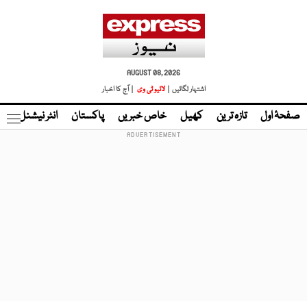
AUGUST 08, 2026
اشتہار لگائیں |
لائیو ٹی وی
| آج کا اخبار
صفحۂ اول
تازہ ترین
کھیل
خاص خبریں
پاکستان
انٹر نیشنل
ٹا