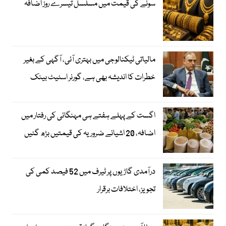
سونے کی قیمت میں مسلسل تیسرے روز اضافہ
مالیاتی ٹیکنالوجی میں بہتری آئی، آگہی کے بغیر
خطرات کا اندیشہ بھی ہے، گورنر اسٹیٹ بینک
اگست کے پہلے ہفتے ہی مہنگائی کی رفتار میں
اضافہ، 20 اشیائے ضروریہ کی قیمتیں بڑھ گئیں
درآمدی گاڑیوں پر ٹیرف میں 52 فیصد کمی کی
تجویز، اختلافات برقرار