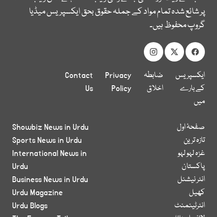
پر شائع شدہ تمام مواد کے جملہ حقوق بحق ایکسپریس میڈیا
گروپ محفوظ ہیں۔
ایکسپریس
ضابطہ
Privacy
Contact
کے بارے
اخلاق
Policy
Us
میں
صفحۂ اول
Showbiz News in Urdu
تازہ ترین
Sports News in Urdu
غزہ لہو لہو
International News in
پاکستان
Urdu
انٹر نیشنل
Business News in Urdu
کھیل
Urdu Magazine
انٹرٹینمنٹ
Urdu Blogs