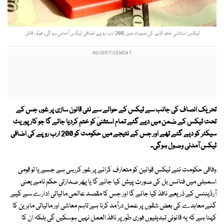
ٹیکس استثنیٰ ختم کرنے کی صورت میں 200 ارب روپے اضافی ٹیکس آمدنی ہو گی۔ فوٹو : فائل
تحریک انصاف کی جانب سے ٹیکس کے حوالے سے نئی قانون سازی پر غور، جس کے
تحت ٹیکس کے ضمن میں دیے گئے تمام استثنیٰ کو ختم کردیا جائے گا جو کارپوریٹ
سیکٹر کو دیے گئے تھے اور جس کے نتیجے میں حکومت کو 200 ارب روپے کی اضافی
ٹیکس آمدنی وصول ہوگی۔
وفاقی حکومت نئے ٹیکس قوانین کو متعارف کرانے پر غور کررہی ہے جسے یا تو قومی
اسمبلی میں فنانس بل کی صورت پیش کیا جائے گا یا پھر صدارتی حکم نامے یعنی
آرڈیننس کے ذریعے نافذ کیا جائے گا اور جس کا مقصد عالمی مالیاتی ادارے سے کیے
گئے معاہدے کی بعض شقوں پر عمل درآمد کرنا ہے تاہم معاشی اور مالیاتی ماہرین کا
کہنا ہے کہ یہ قانونی تبدیلیوں فوری طور پر نافذ العمل نہیں ہوسکیں گی بلکہ ان کا