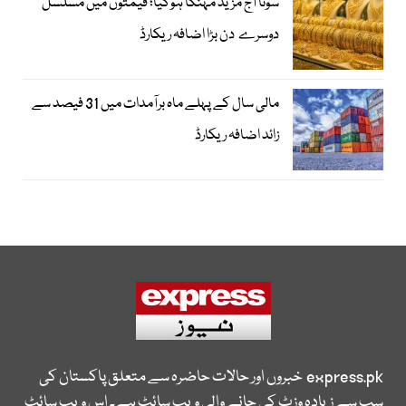
سونا آج مزید مہنگا ہوگیا؛ قیمتوں میں مسلسل
دوسرے دن بڑا اضافہ ریکارڈ
مالی سال کے پہلے ماہ برآمدات میں 31 فیصد سے
زائد اضافہ ریکارڈ
express.pk
خبروں اور حالات حاضرہ سے متعلق پاکستان کی
سب سے زیادہ وزٹ کی جانے والی ویب سائٹ ہے۔ اس ویب سائٹ