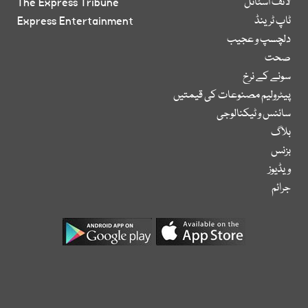
لائف اسٹائل
The Express Tribune
ٹاپ ٹرینڈ
Express Entertainment
دلچسپ و عجیب
صحت
سونے کے نرخ
پیٹرولیم مصنوعات کی قیمتیں
سائنس و ٹیکنالوجی
بلاگ
بزنس
ویڈیوز
جرائم