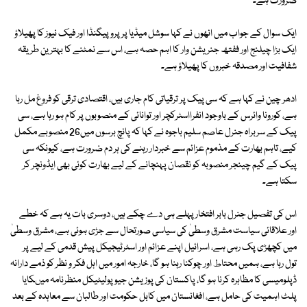
ضرورت ہے۔
ایک سوال کے جواب میں انھوں نے کہا سوشل میڈیا پر پروپیگنڈا اور فیک نیوز کا پھیلاؤ
ایک بڑا چیلنج اور ففتھ جنریشن وار کا اہم حصہ ہے، اس سے نمٹنے کا بہترین طریقہ
شفافیت اور مصدقہ خبروں کا پھیلاؤ ہے۔
ادھر چین نے کہا ہے کہ سی پیک پر ترقیاتی کام جاری ہیں، اقتصادی ترقی کو فروغ مل رہا
ہے، کورونا وائرس کے باوجود انفرااسٹرکچر اور توانائی کے منصوبوں پر کام ہو رہا ہے، سی
پیک کے سربراہ جنرل عاصم سلیم باجوہ نے کہا کہ پانچ برسوں میں26 منصوبے مکمل
کیے، تاہم بھارت کے مذموم عزائم سے خبردار رہنے کی ہر دم ضرورت ہے، کیونکہ سی
پیک کے گیم چینجر منصوبہ کو نقصان پہنچانے کے لیے بھارت کوئی بھی ایڈونچر کر
سکتا ہے۔
اس کی تفصیل جنرل بابر افتخار پہلے ہی دے چکے ہیں، دوسری بات یہ ہے کہ خطے
اور علاقائی سیاست مشرق وسطیٰ کی سیاسی صورتحال سے جڑی ہوئی ہے، مشرق وسطیٰ
میں کچھڑی پک رہی ہے، اسرائیل اپنے عزائم اور اسٹرٹیجیکل پیش قدمی کے لیے پر
تول رہا ہے، ہمیں محتاط اور چوکنا رہنا ہو گا، خارجہ امور میں اہل فکر و نظر کو ذمے دارانہ
ڈپلومیسی کا مظاہرہ کرنا ہو گا، پاکستان کی پوزیشن جیوپولیٹیکل منظرنامہ میںکایا
پلٹ اہمیت کی حامل ہے، افغانستان میں کابل حکومت اور طالبان سے معاہدہ کے بعد