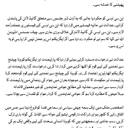
پھیلنے کا خدشہ ہے۔
این سی اوسی کو حکم دیا جائے کہ وہ آؤٹ ڈور جلسوں سے متعلق گائیڈ لائن کی پابندی
کرائے۔ عدالت نے حالیہ فیصلے میں قرار دیا کہ این سی اوسی کے فیصلوں پر عملدرآمد
لازم ہے۔ این سی اوسی کی گائیڈ لائنزکی خلاف ورزی جاری ہے، چیف جسٹس اطہرمن
اللہ نے کہا کہ ہم نے تو حکم دے دیا ہے اگر ایگزیکٹو اس پر عمل نہیں کرا پارہی تو یہ
اس پر ہے۔
عدالت نے درخواست مسترد کرتے ہوئے قرار دیاکہ پارلیمنٹ اور ایگزیکٹوکورونا چیلنج
سے نمٹنے کے لیے قوم کو اکٹھا کرنے میں کردار ادا کریں، درخواست گزار پارلیمنٹ اور
ایگزیکٹو اتھارٹیز پر اعتماد کرے، کورونا کے چیلنج سے نمٹنے کے لیے قوم کو متحد کرنا
پارلیمنٹ اور حکومت کا کام ہے، موجودہ بحران میں عوام کی رہنمائی میں پارلیمنٹ کا
کردار سب سے اہم ہے۔ عدلیہ کے مطابق عوامی نمایندوں کو غیر معمولی قائدانہ
صلاحیتوں کا مظاہرہ کرنا ہو گا، عوامی نمایندوں کا کردار عوام کو نقصان سے بچانا ہے۔
المختصر، ملک میں ایک ہمہ جہتی سیاسی اور سماجی فضا کو فروغ دینا ہے جس میں
اتفاق رائے کا کلچر ہو اور شراکت دار قومی ایشوزکے حوالہ سے الفاظ کی گولہ باری ترک
کریں، سب جانتے اور سمجھتے ہیں کہ کورونا انسانی صحت کے لیے واقعی ایک بم کی