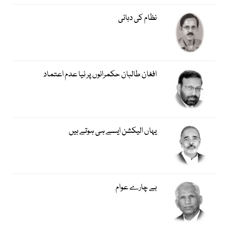
نظام کی دہائی
افغان طالبان حکمرانوں پر نیا عدم اعتماد
یہاں الیکشن ایسے ہی ہوتے ہیں
بے چارے عوام