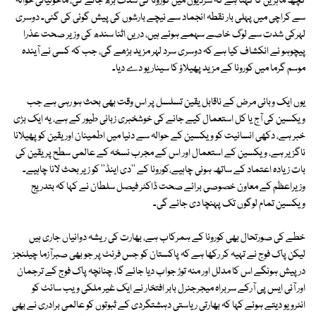
کچھ ماہرین کا کہنا ہے کہ سردیوں میں کورونا کی شدت بڑھ جائے گی، ماحولیاتی حوالہ
سے کراچی میں پہلی بار نقطہ انجماد سے نیچے بارشوں کی پیش گوئی کی گئی۔ دوسری
لہرکی شدت سے لوگ خاصے سہمے ہوئے ہیں، دریں اثنا سندھ کی وزیر صحت عذرا
پیچوہو نے انکشاف کیا ہے کہ دوسری سرد لہر مزید بڑھے گی، جب کہ کسی نے آیندہ
موسم گرما میں کورونا کے مزید پھیلاؤ کا سیناریو دے دیا۔
یوں ایک وبائی مرض کے ناقابل یقین تسلسل پر اس وقت بھی بحث ہو رہی ہے جب
ویکسین کی آج یا کل استعمال کیے جانے کی خوشخبری زبانی طیور کے ہے، یہ ایک بڑی
خبر ہے، دکھی انسانیت کو ویکسین کے حوالہ سے دنیا میں اطمینان اور یقین کو پھیلانا
ناگزیر ہے، ویکسین کے استعمال اور اس کے مجرب نسخہ کے عالمی سطح پر یقین کی
بات زیادہ اعتماد کے ساتھ ہونی چاہیے،کورونا کے ''دی اینڈ'' کو زیر بحث لانا چاہیے۔
وزیراعظم کے معاون خصوصی برائے صحت ڈاکٹر فیصل سلطان نے کہا کہ بتدریج
ویکسین تمام لوگوں تک پہنچا دی جائے گی۔
خطے کی صورتحال بھی کورونا کے ہمرکاب ہے، بھارت کی ریشہ دوانیاں جاری ہیں
لیکن پاک فوج نے تہیہ کر رکھا ہے کہ پاکستان کو جس فرنٹ پر جو بھی صبرآزما چیلنجز
درپیش ہونگے اس کا مدلل اور منہ توڑ جواب دیا جائے گا، چنانچہ پاک فوج کے ترجمان
اور آئی ایس پی آرکے سربراہ میجرجنرل بابر افتخار نے ایک غیر ملکی ویب سائٹ کو
انٹرویو دیتے ہوئے کہا کہ بھارتی ریاستی دہشتگردی کے ثبوتوں کو عالمی برادری نے بھی