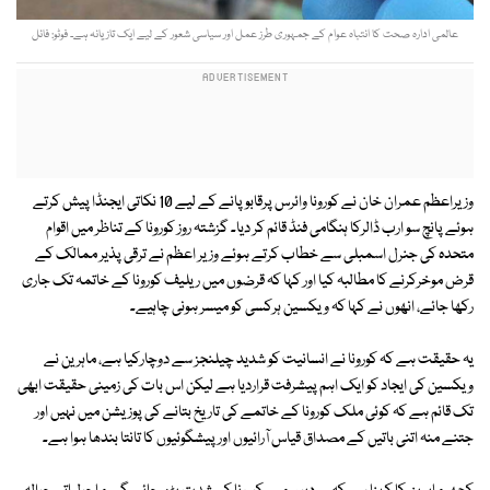
عالمی ادارہ صحت کا انتباہ عوام کے جمہوری طرز عمل اور سیاسی شعور کے لیے ایک تازیانہ ہے۔ فوٹو: فائل
وزیراعظم عمران خان نے کورونا وائرس پرقابو پانے کے لیے 10 نکاتی ایجنڈا پیش کرتے
ہوئے پانچ سو ارب ڈالرکا ہنگامی فنڈ قائم کر دیا۔ گزشتہ روز کورونا کے تناظر میں اقوام
متحدہ کی جنرل اسمبلی سے خطاب کرتے ہوئے وزیر اعظم نے ترقی پذیر ممالک کے
قرض موخرکرنے کا مطالبہ کیا اور کہا کہ قرضوں میں ریلیف کورونا کے خاتمہ تک جاری
رکھا جائے، انھوں نے کہا کہ ویکسین ہرکسی کو میسر ہونی چاہیے۔
یہ حقیقت ہے کہ کورونا نے انسانیت کو شدید چیلنجز سے دوچارکیا ہے، ماہرین نے
ویکسین کی ایجاد کو ایک اہم پیشرفت قراردیا ہے لیکن اس بات کی زمینی حقیقت ابھی
تک قائم ہے کہ کوئی ملک کورونا کے خاتمے کی تاریخ بتانے کی پوزیشن میں نہیں اور
جتنے منہ اتنی باتیں کے مصداق قیاس آرائیوں اور پیشگوئیوں کا تانتا بندھا ہوا ہے۔