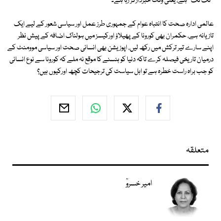
''ٹک ٹک'' ہے، یعنی وقت خبردارکر رہا ہے۔
عالمی ادارہ صحت کا انتباہ عوام کے جمہوری طرز عمل اور سیاسی شعور کے لیے ایک
تازیانہ ہے، حکمران بھی کورونا کے پھیلاؤ اورکیسز میں ہولناک اضافہ کے پیش نظر
اپنے سارے تیر ترکش میں رکھ لیں، اپوزیشن بھی انسانی صحت اور سیاسی موومنٹ کے
درمیان تاریخی فیصلہ کرے تاکہ دنیا کو ہنسنے کا موقع نہ ملے کہ کورونا سے نوع انسانی
کو جب براہ راست خطرہ ہے تو اہل سیاست کی ترجیحات کچھ اورکیوں ہیں؟
متعلقہ
امیر خسروؒ