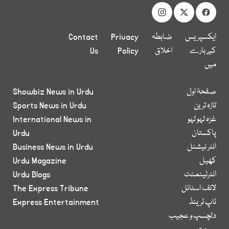
ایکسپریس
ضابطہ
Privacy
Contact
کے بارے
اخلاق
Policy
Us
میں
صفحۂ اول
Showbiz News in Urdu
تازہ ترین
Sports News in Urdu
غزہ لہو لہو
International News in
پاکستان
Urdu
انٹر نیشنل
Business News in Urdu
کھیل
Urdu Magazine
انٹرٹینمنٹ
Urdu Blogs
لائف اسٹائل
The Express Tribune
ٹاپ ٹرینڈ
Express Entertainment
دلچسپ و عجیب