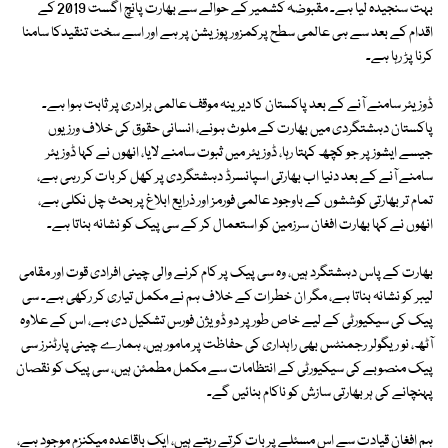
بہت سنجیدہ لیا ہے۔ مقبوضہ کشمیر کے حوالے سے بھارت پانچ اگست 2019 کے
اقدام کے بعد سے ہی عالمی سطح پرکمزور پوزیشن پر ہے اور اسے سخت تنقیدکا سامنا
کرنا پڑ رہا ہے۔
ڈوزیئر سامنے آنے کے بعد پاکستان کا دیرینہ موقف عالمی برادری پر ثابت ہوا ہے۔
پاکستان دہشتگردی میں بھارت کے ملوث ہونے، انسانی حقوق کی خلاف ورزیوں
جیسے ایشوز پر جو کچھ کہتا رہا، ڈوزیئر میں ثبوت سامنے لایا، انھوں نے کہا ڈوزیئر
سامنے آنے کے بعد دنیا اب بھارتی اسپانسرڈ دہشتگردی پر کھل کر بات کر رہی ہے،
تمام تر بھارتی کوششوں کے باوجود عالمی فورمز اور ذرایع ابلاغ پر بحث چل نکلی ہے،
انھوں نے کہا بھارت افغان سرزمین کو استعمال کر کے سی پیک کو نشانہ بناتا ہے۔
بھارت کے پاس دہشتگرد ہیں، وہ سی پیک پر کام کرنے والی چینی افرادی قوت اور مقامی
لیبر کو نشانہ بناتا ہے، مگر ان خطرات کے خلاف ہم نے مکمل تیاری کر رکھی ہے۔ سی
پیک کی سیکیورٹی کے لیے خاص طور پر دو ڈویژن فورس تشکیل دی ہے، اس کے علاوہ
آٹھ، نو ریگولر رجمنٹس بھی راہداری کی حفاظت پر مامور ہیں، ہمارے چینی پارٹنرز سی
پیک منصوبے کی سیکیورٹی کے انتظامات سے مکمل مطمئن ہیں، سی پیک کو نقصان
پہنچانے کی ہر بھارتی سازش کو ناکام بنائیں گے۔
ہم افغان قیادت سے اس مسئلے پر بات کرتے رہتے ہیں، ایک باقاعدہ میکنزم موجود ہے،