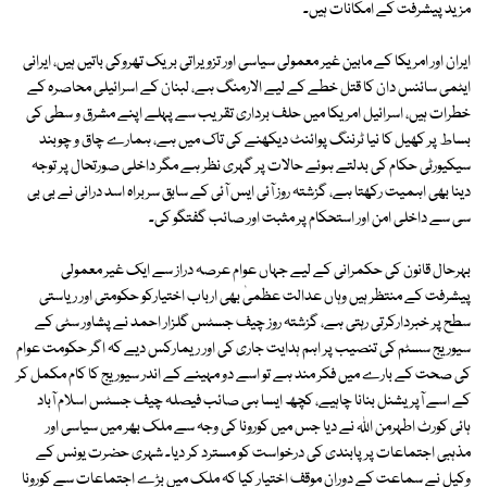
مزید پیشرفت کے امکانات ہیں۔
ایران اور امریکا کے مابین غیر معمولی سیاسی اور تزویراتی بریک تھروکی باتیں ہیں، ایرانی
ایٹمی سائنس دان کا قتل خطے کے لیے الارمنگ ہے، لبنان کے اسرائیلی محاصرہ کے
خطرات ہیں، اسرائیل امریکا میں حلف برداری تقریب سے پہلے اپنے مشرق و سطی کی
بساط پر کھیل کا نیا ٹرننگ پوائنٹ دیکھنے کی تاک میں ہے، ہمارے چاق و چوبند
سیکیورٹی حکام کی بدلتے ہوئے حالات پر گہری نظر ہے مگر داخلی صورتحال پر توجہ
دینا بھی اہمیت رکھتا ہے، گزشتہ روز آئی ایس آئی کے سابق سربراہ اسد درانی نے بی بی
سی سے داخلی امن اور استحکام پر مثبت اور صائب گفتگو کی۔
بہرحال قانون کی حکمرانی کے لیے جہاں عوام عرصہ دراز سے ایک غیر معمولی
پیشرفت کے منتظر ہیں وہاں عدالت عظمیٰ بھی ارباب اختیارکو حکومتی اور ریاستی
سطح پر خبردارکرتی رہتی ہے، گزشتہ روز چیف جسٹس گلزار احمد نے پشاور سٹی کے
سیوریج سسٹم کی تنصیب پر اہم ہدایت جاری کی اور ریمارکس دیے کہ اگر حکومت عوام
کی صحت کے بارے میں فکر مند ہے تو اسے دو مہینے کے اندر سیوریج کا کام مکمل کر
کے اسے آپریشنل بنانا چاہیے، کچھ ایسا ہی صائب فیصلہ چیف جسٹس اسلام آباد
ہائی کورٹ اطہرمن اللہ نے دیا جس میں کورونا کی وجہ سے ملک بھر میں سیاسی اور
مذہبی اجتماعات پر پابندی کی درخواست کو مسترد کر دیا۔ شہری حضرت یونس کے
وکیل نے سماعت کے دوران موقف اختیار کیا کہ ملک میں بڑے اجتماعات سے کورونا