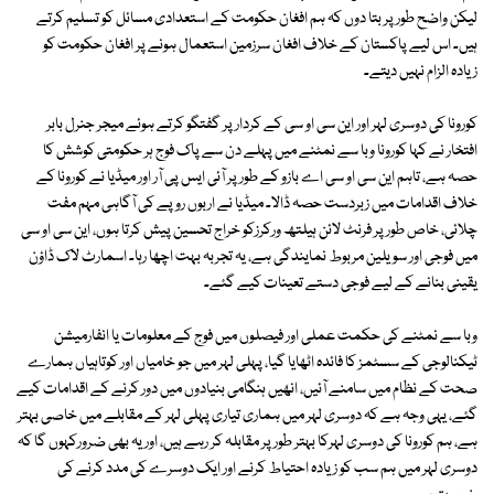
لیکن واضح طور پر بتا دوں کہ ہم افغان حکومت کے استعدادی مسائل کو تسلیم کرتے
ہیں۔ اس لیے پاکستان کے خلاف افغان سرزمین استعمال ہونے پر افغان حکومت کو
زیادہ الزام نہیں دیتے۔
کورونا کی دوسری لہر اور این سی او سی کے کردار پر گفتگو کرتے ہوئے میجر جنرل بابر
افتخار نے کہا کورونا وبا سے نمٹنے میں پہلے دن سے پاک فوج ہر حکومتی کوشش کا
حصہ ہے، تاہم این سی او سی اے بازو کے طور پر آئی ایس پی آر اور میڈیا نے کورونا کے
خلاف اقدامات میں زبردست حصہ ڈالا۔ میڈیا نے اربوں روپے کی آگاہی مہم مفت
چلائی، خاص طور پر فرنٹ لائن ہیلتھ ورکرزکو خراج تحسین پیش کرتا ہوں، این سی او سی
میں فوجی اور سویلین مربوط نمایندگی ہے، یہ تجربہ بہت اچھا رہا۔ اسمارٹ لاک ڈاؤن
یقینی بنانے کے لیے فوجی دستے تعینات کیے گئے۔
وبا سے نمٹنے کی حکمت عملی اور فیصلوں میں فوج کے معلومات یا انفارمیشن
ٹیکنالوجی کے سسٹمز کا فائدہ اٹھایا گیا، پہلی لہر میں جو خامیاں اور کوتاہیاں ہمارے
صحت کے نظام میں سامنے آئیں، انھیں ہنگامی بنیادوں میں دور کرنے کے اقدامات کیے
گئے، یہی وجہ ہے کہ دوسری لہر میں ہماری تیاری پہلی لہر کے مقابلے میں خاصی بہتر
ہے، ہم کورونا کی دوسری لہرکا بہتر طور پر مقابلہ کر رہے ہیں، اور یہ بھی ضرورکہوں گا کہ
دوسری لہر میں ہم سب کو زیادہ احتیاط کرنے اور ایک دوسرے کی مدد کرنے کی