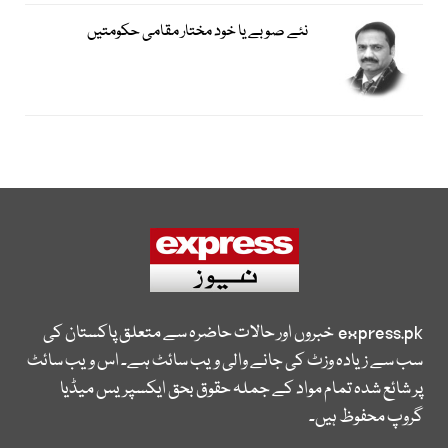
نئے صوبے یا خود مختار مقامی حکومتیں
express.pk
خبروں اور حالات حاضرہ سے متعلق پاکستان کی
سب سے زیادہ وزٹ کی جانے والی ویب سائٹ ہے۔ اس ویب سائٹ
پر شائع شدہ تمام مواد کے جملہ حقوق بحق ایکسپریس میڈیا
گروپ محفوظ ہیں۔