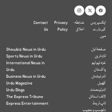
ایکسپریس
ضابطہ
Privacy
Contact
کے بارے
اخلاق
Policy
Us
میں
صفحۂ اول
Showbiz News in Urdu
تازہ ترین
Sports News in Urdu
غزہ لہو لہو
International News in
پاکستان
Urdu
انٹر نیشنل
Business News in Urdu
کھیل
Urdu Magazine
انٹرٹینمنٹ
Urdu Blogs
لائف اسٹائل
The Express Tribune
ٹاپ ٹرینڈ
Express Entertainment
دلچسپ و عجیب