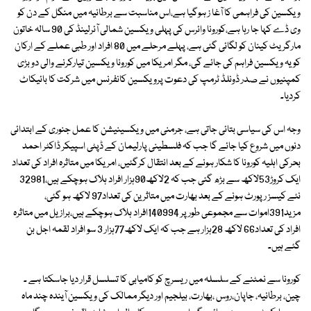
ویکسین کی فراہمی کا آغا ز ہوگیا ہے،اس مناسبت سے برطانیہ میں منگل کے دن کو
وی ڈے کہا جا رہا ہے،کورونا وائرس کی پہلی ویکسین شمالی آئرلینڈ کی 90 سالہ خاتون
مارگریٹ کینان کو لگائی گئی ہے، پہلے مرحلے میں 80 افراد اور طبی عملے کے ارکان
کو یہ ویکسین فراہم کی جائے گی، مگر امریکا میں کورونا ویکسین تیارکرنے والی دو بڑی
کمپنیوں نے صدر ڈونلڈ ٹرمپ کی دعوت پرویکسین کانفرنس میں شرکت کا بائیکاٹ
کردیا۔
وجہ اس کی سیاسی بتائی جاتی ہے، جرمنی میں ویکسینیشن کا عمل جنوری کے ابتدائی
دنوں میں شروع کیا جائے گا جب کہ فلسطینی پارلیمان کے ڈپٹی اسپیکر ڈاکٹر احمد
بحرکی اہلیہ کورونا کا شکار ہونے کے بعد انتقال کرگئیں، امریکا میں متاثرہ افراد کی تعداد
ایک کروڑ53لاکھ سے بڑھ گئی جب کہ 2لاکھ90ہزار افراد ہلاک ہوچکے ہیں،32981
نئے کیسز رپورٹ ہونے کے بعد بھارت میں متاثرین کی تعداد97 لاکھ ہو گئی،
مزید391اموات سے مجموعی طور پر 140994افراد ہلاک ہوچکے ہیں،برازیل میں متاثرہ
افراد کی تعداد66 لاکھ 28ہزار ہے جب کہ ایک لاکھ77ہزار 3 سو افراد لقمہ اجل بن
گئے ہیں۔
کورونا سے نمٹنے کے سلسلہ میں ریسرچ کو کامیابی کا تسلسل قرار دیا جاسکتا ہے ۔
چین، برطانیہ، جاپان،روس ،بھارت، بیلجیم اور دیگر ممالک کی ویکسین آیندہ چند ماہ