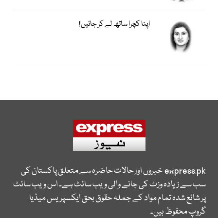
اپنا کچرا ساتھ لے کر جائیں!
express.pk
خبروں اور حالات حاضرہ سے متعلق پاکستان کی
سب سے زیادہ وزٹ کی جانے والی ویب سائٹ ہے۔ اس ویب سائٹ
پر شائع شدہ تمام مواد کے جملہ حقوق بحق ایکسپریس میڈیا
گروپ محفوظ ہیں۔