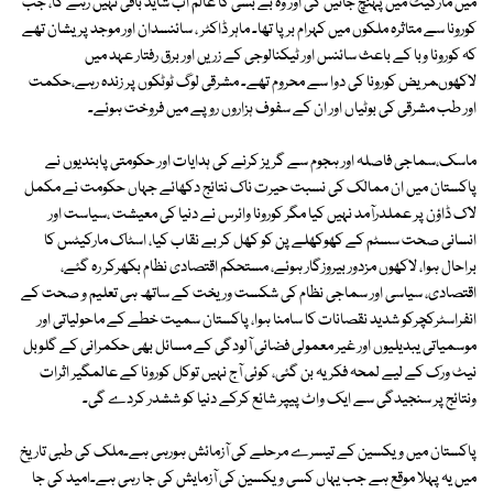
میں مارکیٹ میں پہنچ جائیں گی اور وہ بے بسی کا عالم اب شاید باقی نہیں رہے گا، جب
کورونا سے متاثرہ ملکوں میں کہرام برپا تھا۔ ماہر ڈاکٹر ، سائنسدان اور موجد پریشان تھے
کہ کورونا وبا کے باعث سائنس اور ٹیکنالوجی کے زریں اور برق رفتار عہد میں
لاکھوںمریض کورونا کی دوا سے محروم تھے۔ مشرقی لوگ ٹوٹکوں پر زندہ رہے،حکمت
اور طب مشرقی کی بوٹیاں اور ان کے سفوف ہزاروں روپے میں فروخت ہوئے۔
ماسک،سماجی فاصلہ اور ہجوم سے گریز کرنے کی ہدایات اور حکومتی پابندیوں نے
پاکستان میں ان ممالک کی نسبت حیرت ناک نتائج دکھائے جہاں حکومت نے مکمل
لاک ڈاؤن پر عملدرآمد نہیں کیا مگر کورونا وائرس نے دنیا کی معیشت ،سیاست اور
انسانی صحت سسٹم کے کھوکھلے پن کو کھل کر بے نقاب کیا، اسٹاک مارکیٹس کا
براحال ہوا، لاکھوں مزدور بیروزگار ہوئے، مستحکم اقتصادی نظام بکھرکر رہ گئے،
اقتصادی، سیاسی اور سماجی نظام کی شکست وریخت کے ساتھ ہی تعلیم و صحت کے
انفراسٹرکچرکو شدید نقصانات کا سامنا ہوا، پاکستان سمیت خطے کے ماحولیاتی اور
موسمیاتی یبدیلیوں اور غیر معمولی فضائی آلودگی کے مسائل بھی حکمرانی کے گلوبل
نیٹ ورک کے لیے لمحہ فکریہ بن گئی، کوئی آج نہیں توکل کورونا کے عالمگیر اثرات
ونتائج پر سنجیدگی سے ایک واٹ پیپر شائع کرکے دنیا کو ششدر کردے گی۔
پاکستان میں ویکسین کے تیسرے مرحلے کی آزمائش ہورہی ہے۔ملک کی طبی تاریخ
میں یہ پہلا موقع ہے جب یہاں کسی ویکسین کی آزمایش کی جا رہی ہے۔امید کی جا