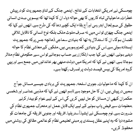
چومسکی نے امریکی انتخابات کے نتائج ، ایٹمی جنگ کے تناؤ،جمہوریت کو درپیش
خطرات، ماحولیاتی تباہ کاریوں کا بھی حوالہ دیا۔ ان کا کہنا تھا کہ بیسویں صدی انسانی
حقوق کی صورتحال ابتر رہی اور آج بقاء ایک کچے دھاگہ کی طرح ہے، انھوں نے کہا کہ
ایٹمی جنگ چھڑی تو اس میں نہ صرف ملوث ملک بلکہ نوع انسانی کا ناقابل تلافی
نقصان ہوگا۔ ان کا استدلال یہ تھا کہ بنیادی سماجی ڈھانچہ جس پرکہ جمہوریت
ایستادہ ہوتی ہے،اس کی بنیادیں کمزورہورہی ہیں، ملکوں کے معاشی نظام کا حوالہ
دیتے ہوئے، انھوں نے کہا جب ارتکاز زر بے حساب ہوجائے تو اس سے حکومتی نظام متاثر
ہوجاتا ہے، انھوں نے کہا کہ امریکا میں دولت مٹھی بھر خاندانوں میں جمع ہے اور یہی
گروہ امریکا کی بیس فیصد دولت پر تصرف رکھتا ہے۔
ان کا کہنا کہ ماحولیات، جوہری اسلحہ، جمہوریت کی بربادی جیسے مسائل جو آج
ہمیں درپیش ہیں، ان کا حل موجود ہے تاہم انھوں نے کہا کہ مذہبی عناصر اور شخصی
حکمران کبھی ان مسائل کو حل نہیں کریں گی،اس کے لیے عوام کو بیدار کرنے
،معلومات سے فیض یاب ہونے کے لیے ایک قابل عمل اور متحرک جمہوری نظام کی
ضرورت ہے، نوم چومسکی نے ایشیا،آسٹریلیا، افریقہ اور جنوبی افریقہ کی جامعات کو
مشورہ دیا کہ وہ اپنے عقل پسندی پر مبنی تعلیمی نظام کو عالمی حقائق کی روشنی میں
محفوظ کریں۔