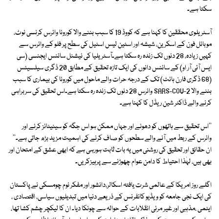
سکتا ہے۔
آسٹریلوی محققین کا کہنا ہے کہ کووڈ 19 کا سبب بننے والا کورونا وائرس کرنسی نوٹ،
موبائل فون کے اسکرین، شیشہ اور اسٹین لیس اسٹیل کی سطح پر فلو کے وائرس سے
کہیں زیادہ، 28 دنوں تک زندہ رہ سکتا ہے۔آسٹریلیا کی نیشنل سائنس ایجنسی (سی
ایس آئی آر او) کے سائنس دانوں کی ایک تازہ تحقیق کے مطابق 20 ڈگری سیلسیئس
(68 ڈگری فارن ہائٹ) تک کے درجہ حرات والے ماحول میں کورونا کی بیماری کا سبب
بننے والا SARS-COV-2 وائرس 28 دنوں تک زندہ رہ سکتا ہے۔اس تحقیق کی سربراہی
کرنے والے ڈاکٹر شین ریڈل کا کہنا ہے۔
''اس تحقیق سے ہاتھوں کو دھونے اور جہاں ممکن ہو اس جگہ کو سینیٹائز کرنے اور
وائرس کے ربط میں آنے والے سطحوں کو صاف کرنے کی اہمیت مزید بڑھ جاتی ہے۔''
ان حقائق اور تحقیق کی روشنی میں یہ بات ثابت ہورہی ہے کہ ابھی عشق کے امتحان اور
بھی ہیں، لہٰذا احتیاط کا دامن عوام چھوڑنے سے پرہیزکریں۔
اگلے روز امریکا کے عالمی شرت یافتہ اسکالر،دانشور اور مفکر نوم چومسکی نے پاکستان
کی ایک نجی جامعہ کو ویڈیو کانفرنس کے ذریعے دنیا میں تبدیلیوں سیاسی، اقتصادی ،
ایٹمی ،مذہبی اور غیر مرئی انقلابات کے حوالہ سے چونکا دیا۔ ان کا لیکچر چشم کشا تھا،