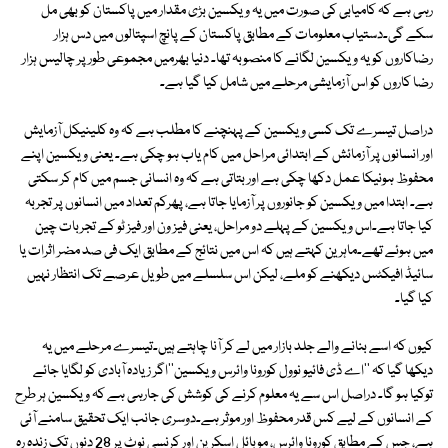
رہی ہے کہ کامیابی کی صورت میں یہ ویکسین بڑی مقدار میں پاکستان کو بھی مل
سکے گی۔دستیاب معلومات کے مطابق پاکستان کے پانچ اسپتالوں میں دس ہزار
رضاکاروں کو یہ ویکسین لگانے کا منصوبہ تھا۔ دنیا بھرمیں مجموعی طور پر چالیس ہزار
رضا کاروں کو اس آزمایشی مرحلے میں شامل کیا گیا ہے۔
دراصل تیسرے تک کسی ویکسین کے پہنچنے کا مطلب ہے کہ وہ کلینیکل آزمایش
اور انسانوں پر آزمائش کے ابتدائی مراحل میں کام یاب ہو چکی ہے۔ یعنی ویکسین اپنے
محفوظ ہونیکا عمل دکھا چکی ہے اور بتاتی ہے کہ وہ انسانی جسم میں کام کر سکتی
ہے۔ ابتدا میں ویکسین کو جانوروں پر آزمایا جاتا ہے، پھرکم تعداد میں انسانوں پر تجربہ
کیا جاتا ہے۔اس ویکسین کے پہلے دو مراحل، یعنی فیز ون اور فیز ٹو کے تجربات چین
میں ہوئے تھے۔ماہرین کہتے ہیں کہ اس میں نتائج کے مطابق ایک فی صد مضر اثرات یا
سائیڈ افیکٹس دیکھنے کو ملے، لیکن اس سلسلے میں طویل عرصے تک انتظار نہیں
کیا گیا۔
کیوں کہ اسے بنانے والے جلد بازار میں لے کر آنا چاہتے ہیں۔تیسرے مرحلے میں یہ
دیکھا گیا کہ ''اے ڈی فائیو نوول کورونا وائرس ویکسین''اگر زیادہ آبادی کو لگایا جائے
توکیا ہو گا۔ دراصل اس سے یہ معلوم کرنے کی کوشش کی جارہی ہے کہ ویکسین ہر طرح
کے انسانوں کے لیے کس قدر محفوظ اور موثر ہے۔دوسری جانب ایک تحقیق سامنے آئی
ہے، جس کے مطابق کورونا وائرس، موبائل اسکرین اور کرنسی نوٹ پر 28 دنوں تک زندہ رہ