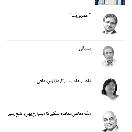
’’ جمہوریت‘‘
پسپائی
نقشے بدلنے سے تاریخ نہیں بدلتی
مکہ دفاعی معاہدہ: سکے کا دوسرا رخ بھی واضح رہے