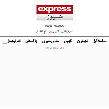
AUGUST 09, 2026
اشتہار لگائیں |
لائیو ٹی وی
| آج کا اخبار
صفحۂ اول
تازہ ترین
کھیل
خاص خبریں
پاکستان
انٹر نیشنل
ٹا