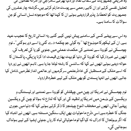
وہ امریکی جمہوریت کے سفاک نقاد اور دنیا بھرکے سامراجی اور آمرانہ نظاموں کی
تحلیل نفسی کرتے اور ان کابے رحمی سے پوسٹ مارٹم کرتے ہیں۔گزشتہ چار عشروں کی
جمہوریت کو انحطاط پذیر قراردیتے ہوئے ان کا کہنا تھا کہ موجودہ نسل انسانی کو جن
سوالات کا سامنا ہے۔
وہ اس سے پہلے کسی کے سامنے پیش نہیں کیے گئے، یہ انسانی تاریخ کا عجیب عہد
ہے، ان کے لیکچرکا موضوع تھا '' وہ گولی جو چکمہ دے گئی یا اسے دیر ہوگئی''۔ نوم
چومسکی نے کورونا سے نمٹنے کی حکمت عملی میں جنوبی کوریا کی تعریف کی،
انھوں نے خبردارکیا کہ کورونا کی دنیا کو بہت بھاری قیمت ادا کرنا پڑیگی۔ پاکستان کا
حوالہ دیتے ہوئے انھوں نے کہا کہ سائنس کا رشتہ ٹوٹتا جارہا ہے ، تاہم انھوں نے زور دیا
کہ اسے ملک کے مستقبل کی خاطرعلمی سرگرمیوں اور عالمی انداز نظر میں شامل کیا
جائے، انھوں نے انتہا پسندی کو بھی ملک کے لیے خطرہ قراردیا۔
نوم چومسکی نے امریکا اور چین میں چپقلش کو کورونا سے نمٹنے اور ٹیسٹنگ و
ویکسین کے ضمن میں امریکا پر تنقید کی اور کہا کہ تنازع نہ ہوتا تو چین کی ویکسین
پہلے آجاتی، انھوں نے مختلف النوع چیلنجز کا ذکر کرتے ہوئے کہا کہ دنیا میں جوہری
جنگ کا خطرہ ہے،اسی طرح ماحولیات بھی ایک سنگین مسئلہ ہے، انھوں نے انتباہ کیا
کہ اگر صوتحال کا ادراک نہ کیاگیا تو ماحولیاتی تباہ کاریاں جنونی ایشیا کے لیے ہولناک
ہوجائیں گی۔