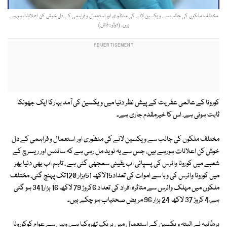
مختلف ملکوں کی جانب سے ویکسین لانے کی منظوری اور استعمال و فراہمی کے دل خوش کن اعلانات ہورہے
ہیں۔ (فوٹو : فائل)
کورونا کے عالمی عفریت کے پیش نظر دنیا میں ویکسین کی آمد بہارکا ایک جھونکا
ثابت ہوئی ہے، اس کا خیرمقدم جاری ہے۔
مختلف ملکوں کی جانب سے ویکسین لانے کی منظوری اور استعمال و فراہمی کے دل
خوش کن اعلانات ہورہے ہیں، جس سے یہ نوید مل رہی ہے کہ سائنس اور ریسرچ کے
شعبے میں کورونا وائرس کی پسپائی اب یقینی سمجھی گئی ہے ، تاہم اب بھی دنیا بھر
میں کورونا وائرس کی وبا سے اموات کی تعداد15لاکھ 51ہزار 120تک پہنچ گئی، مختلف
ملکوں میں مہلک وائرس سے متاثرہ افراد کی تعداد 6کروڑ 79 لاکھ 16 ہزار341 ہو گئی
ہے،4 کروڑ 37 لاکھ 24 ہزار 96 مریض صحتیاب ہو چکے ہیں۔
برطانیہ نے البتہ ویکسین کے استعمال میں بریک تھروکیا ہے، وہیں سے عوام کوکورونا