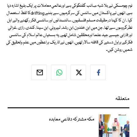
نوم چومسکی نے بلا شبہ صائب گفتگوکی ہے اورعالمی معاملات پر ایک بلیغ اشارہ دیا
ہے، انھوں نے پاکستان میں سائنس کی سرگرمیوں سے ہٹنے driftingکا لفظ استعمال
کیا ، ان کا کہنا درحقیقت مسلم فلسفیوں، سائنسدانوں اور سائنسی فکر رکھنے والے اہل
نظرگروہوں سے تھا، جن میں ابن خلدون،ابن رشد، لبیرونی، ابن سینا، کندی، رازی ،غزالی
اور فارابی جیسے جید علما اورمحققین شامل تھے، یہ ہستیاں عالم اسلام کی سائنسی
فکرکے ہراول دستے کی قافلہ سالار تھیں، انھوں نے تاریک براعظوں میں علم وتحقیق کی
شمیں روشن کیں۔
متعلقہ
مکہ مشترکہ دفاعی معاہدہ