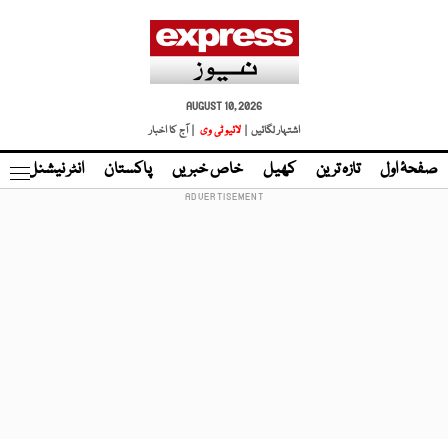
AUGUST 10, 2026
اشتہار لگائیں |
لائیو ٹی وی
| آج کا اخبار
صفحۂ اول
تازہ ترین
کھیل
خاص خبریں
پاکستان
انٹر نیشنل
ٹا