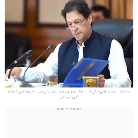
وزیراعظم اور اپوزیشن قومی زندگی کے اس نازک موڑ پر صبر و تحمل اور سیاسی بصیرت اور دوراندیشی کا مظاہرہ
کریں۔ فوٹو: فائل