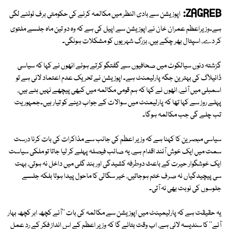
ZAGREB:
اپوزیشن سے بادی النظر میں مکالمہ کرنے کی حکومتی برف ٹوٹنے لگی
ہے۔وزیراعظم عمران خان نے اپوزیشن سے اپیل کی ہے کہ وہ دو تین ماہ جلسے ملتوی
کر دے، اسپتال بھر چکے ہیں، بزرگ شہریوں کو مشکلات ہونگی۔
گزشتہ دنوں سیالکوٹ میں صحافیوں سے گفتگو کرتے ہوئے انھوں نے کہا کہ سیاسی
ڈائیلاگ کی بہترین جگہ پارلیمنٹ ہے۔ اپوزیشن نے تحریک عدم اعتماد لانی ہے تو
اسمبلی میں آئے، انھوں نے کہا کہ ہم قومی مکالمہ میں کبھی پیچھے نہیں ہٹے ہیں،
پہلے روز سے کہا تھا کہ پارلیمنٹ میں سوالات کے جواب دینے کو تیار ہیں۔جمہوریت
تب چلے گی جب مکالمہ ہوگا۔
سیاسی مبصرین کا کہنا ہے کہ وزیر اعظم کی جانب سے مذاکرات کی بات کرنا درست
سمت میں ایک خوش آئند اقدام ہے، یہ صائب فیصلہ پہلے کر لیا جاتا تو ملکی سیاست
ایک خوشگوار حیرت کے باعث دوطرفہ کشیدگی اور بند گلی میں داخل نہ ہوتی، بہت
سی پیچیدگیاں نہ صرف ختم ہوجاتیں، خیر سگالی کا ماحول پیدا ہوتا بلکہ جلسے
جلوسوں کی نوبت بھی نہ آتی۔
یہ حقیقت ہے کہ پارلیمینٹ میں اپوزیشن سے مکالمہ کی بات ''آئے کچھ ابر کچھ بہار
آئے'' کا سندیسہ لائی ہے، اب وقت بتائے گا کہ وزیر اعظم کے اس انداز فکر کے رد عمل