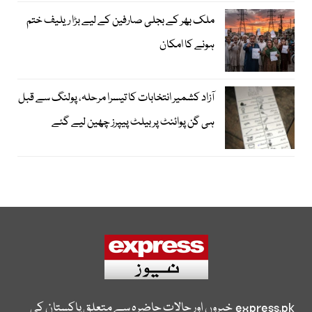
ملک بھر کے بجلی صارفین کے لیے بڑا ریلیف ختم
ہونے کا امکان
آزاد کشمیر انتخابات کا تیسرا مرحلہ، پولنگ سے قبل
ہی گن پوائنٹ پر بیلٹ پیپرز چھین لیے گئے
express.pk
خبروں اور حالات حاضرہ سے متعلق پاکستان کی