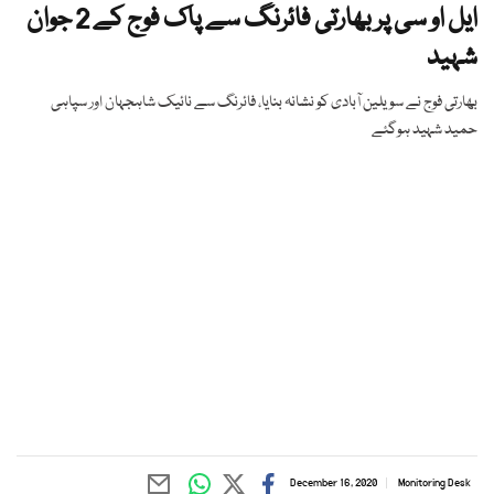
ایل او سی پر بھارتی فائرنگ سے پاک فوج کے 2 جوان
شہید
بھارتی فوج نے سویلین آبادی کو نشانہ بنایا، فائرنگ سے نائیک شاہجہان اور سپاہی
حمید شہید ہوگئے
December 16, 2020
Monitoring Desk