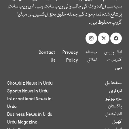
سب سے زیادہ وزٹ کی جانے والی ویب سائٹ ہے۔ اس ویب سائٹ
پر شائع شدہ تمام مواد کے جملہ حقوق بحق ایکسپریس میڈیا
گروپ محفوظ ہیں۔
ایکسپریس
ضابطہ
Privacy
Contact
کے بارے
اخلاق
Policy
Us
میں
صفحۂ اول
Showbiz News in Urdu
تازہ ترین
Sports News in Urdu
غزہ لہو لہو
International News in
پاکستان
Urdu
انٹر نیشنل
Business News in Urdu
کھیل
Urdu Magazine