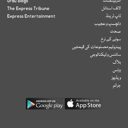
انٹرٹینمنٹ
Urdu Blogs
لائف اسٹائل
The Express Tribune
ٹاپ ٹرینڈ
Express Entertainment
دلچسپ و عجیب
صحت
سونے کے نرخ
پیٹرولیم مصنوعات کی قیمتیں
سائنس و ٹیکنالوجی
بلاگ
بزنس
ویڈیوز
جرائم