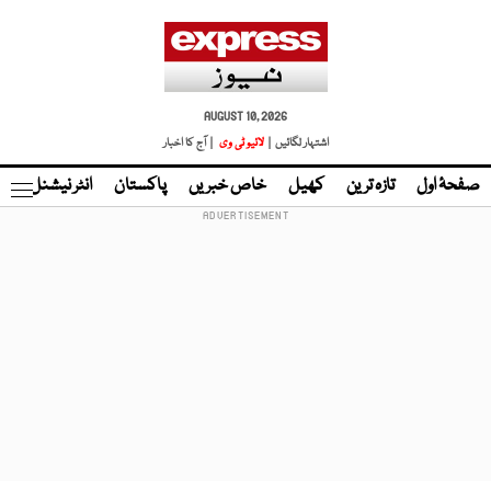
AUGUST 10, 2026
اشتہار لگائیں |
لائیو ٹی وی
| آج کا اخبار
صفحۂ اول
تازہ ترین
کھیل
خاص خبریں
پاکستان
انٹر نیشنل
ٹا