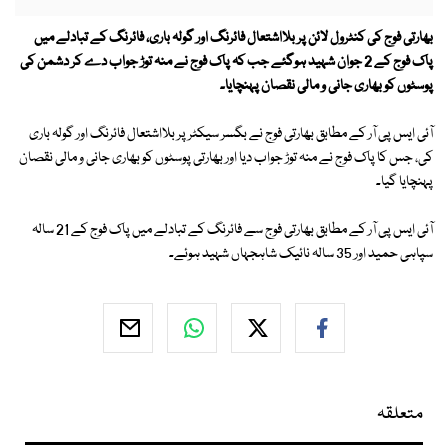
بھارتی فوج کی کنٹرول لائن پر بلااشتعال فائرنگ اور گولہ باری، فائرنگ کے تبادلے میں
پاک فوج کے 2 جوان شہید ہوگئے جب کہ پاک فوج نے منہ توڑ جواب دے کر دشمن کی
پوسٹوں کو بھاری جانی و مالی نقصان پہنچایا۔
آئی ایس پی آر کے مطابق بھارتی فوج نے بگسر سیکٹر پر بلااشتعال فائرنگ اور گولہ باری
کی، جس کا پاک فوج نے منہ توڑ جواب دیا اور بھارتی پوسٹوں کو بھاری جانی و مالی نقصان
پہنچایا گیا۔
آئی ایس پی آر کے مطابق بھارتی فوج سے فائرنگ کے تبادلے میں پاک فوج کے 21 سالہ
سپاہی حمید اور 35 سالہ نائیک شاہجہاں شہید ہوئے۔
متعلقہ