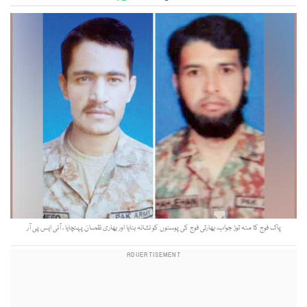
پاک فوج کا منہ توڑ جواب، بھارتی فوج کی پوسٹوں کو نشانہ بنایا اور بھاری نقصان پہنچایا ، آئی ایس پی آر