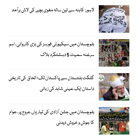
لاہور: کاہنہ سے تین سالہ مغوی بچے کی لاش برآمد
بلوچستان میں سیکیورٹی فورسز کی بڑی کارروائی، اہم
سرغنہ سمیت 5 دہشتگرد ہلاک
گلگت بلتستان سے پاکستان تک؛ الحاق کی تاریخی
داستان ایک عینی شاہد کی زبانی
بلوچستان میں جشنِ آزادی کی تیاریاں عروج پر، عوام
کا جوش و خروش دیدنی