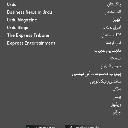
پاکستان
Urdu
انٹر نیشنل
Business News in Urdu
کھیل
Urdu Magazine
انٹرٹینمنٹ
Urdu Blogs
لائف اسٹائل
The Express Tribune
ٹاپ ٹرینڈ
Express Entertainment
دلچسپ و عجیب
صحت
سونے کے نرخ
پیٹرولیم مصنوعات کی قیمتیں
سائنس و ٹیکنالوجی
بلاگ
بزنس
ویڈیوز
جرائم