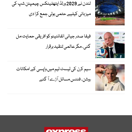
لندن نے 2029 ورلڈ ایتھلیٹکس چیمپئن شپ کی
میزبانی کیلیے حتمی بولی جمع کرا دی
فیفا صدر جیانی انفانٹینو کو افریقی حمایت مل
گئی، مگر عالمی تنقید برقرار
سیم کرن کی ٹیسٹ ٹیم میں واپسی کے امکانات
روشن، فٹنس مسائل آڑے آ گئے