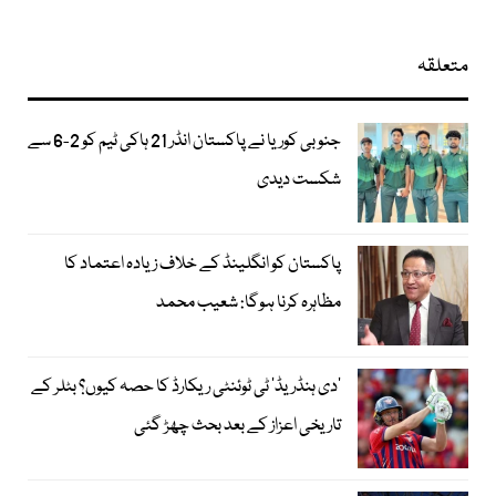
متعلقہ
جنوبی کوریا نے پاکستان انڈر 21 ہاکی ٹیم کو 2-6 سے
شکست دیدی
پاکستان کو انگلینڈ کے خلاف زیادہ اعتماد کا
مظاہرہ کرنا ہوگا: شعیب محمد
’دی ہنڈریڈ‘ ٹی ٹوئنٹی ریکارڈ کا حصہ کیوں؟ بٹلر کے
تاریخی اعزاز کے بعد بحث چھڑ گئی