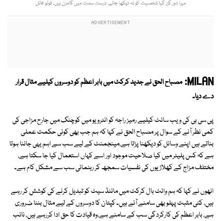
میرا دور گزر گیا شخصیت کو نہ دیکھا جائے، درست سمت میں گامزن ہیں۔ فوٹو: فائل
MILAN:
مصباح الحق نے جدید کرکٹ میں بابر اعظم کو دوسروں کیلیے مثال قرار
دے دیا۔
پی سی بی کی ویب سائٹ کیلیے رمیز راجہ کو انٹرویو میں کوچنگ میں جارح مزاجی کی
کمی نظر آنے کے سوال پر مصباح الحق نے کہا کہ ہم جب بھی کوئی حکمت عملی
بناتے ہیں اپنے وسائل کو دیکھنا پڑتا ہے،مینجمنٹ کے لیے سب سے اہم یہی جاننا ہوتا
ہے کہ کس پلیئر میں کیا صلاحیت موجود اور اسے کہاں استعمال کیا جا سکتا ہے،
مختلف مزاج کے کھلاڑیوں کی نفسیات سمجھ کر رہنمائی سب سے مشکل کام ہے۔
انھوں نے کہا کہ ہم وائٹ بال کرکٹ میں مائنڈ سیٹ کو تبدیل کرنے کی کوشش کر رہے
ہیں، کئی مثبت پہلو بھی سامنے آئے ہیں۔ کپتان کا دوسروں کے لیے مثال بننا ضروری
ہے، بابر اعظم کی کارکردگی سب کے سامنے ہے،وہ قیادت کا حق ادا کررہے ہیں، نائب