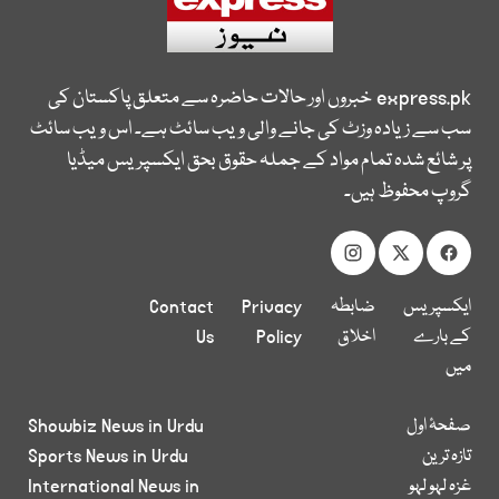
express.pk
خبروں اور حالات حاضرہ سے متعلق پاکستان کی
سب سے زیادہ وزٹ کی جانے والی ویب سائٹ ہے۔ اس ویب سائٹ
پر شائع شدہ تمام مواد کے جملہ حقوق بحق ایکسپریس میڈیا
گروپ محفوظ ہیں۔
ایکسپریس
ضابطہ
Privacy
Contact
کے بارے
اخلاق
Policy
Us
میں
صفحۂ اول
Showbiz News in Urdu
تازہ ترین
Sports News in Urdu
غزہ لہو لہو
International News in