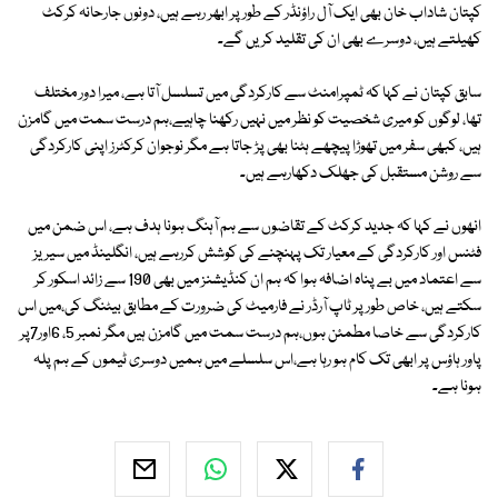
کپتان شاداب خان بھی ایک آل راؤنڈر کے طور پر ابھر رہے ہیں، دونوں جارحانہ کرکٹ
کھیلتے ہیں، دوسرے بھی ان کی تقلید کریں گے۔
سابق کپتان نے کہا کہ ٹمپرامنٹ سے کارکردگی میں تسلسل آتا ہے، میرا دور مختلف
تھا، لوگوں کو میری شخصیت کو نظر میں نہیں رکھنا چاہیے،ہم درست سمت میں گامزن
ہیں، کبھی سفر میں تھوڑا پیچھے ہٹنا بھی پڑ جاتا ہے مگر نوجوان کرکٹرز اپنی کارکردگی
سے روشن مستقبل کی جھلک دکھارہے ہیں۔
انھوں نے کہا کہ جدید کرکٹ کے تقاضوں سے ہم آہنگ ہونا ہدف ہے، اس ضمن میں
فٹنس اور کارکردگی کے معیار تک پہنچنے کی کوشش کررہے ہیں، انگلینڈ میں سیریز
سے اعتماد میں بے پناہ اضافہ ہوا کہ ہم ان کنڈیشنز میں بھی 190 سے زائد اسکور کر
سکتے ہیں، خاص طور پر ٹاپ آرڈر نے فارمیٹ کی ضرورت کے مطابق بیٹنگ کی،میں اس
کارکردگی سے خاصا مطمئن ہوں،ہم درست سمت میں گامزن ہیں مگر نمبر 5، 6اور7پر
پاور ہاؤس پر ابھی تک کام ہو رہا ہے،اس سلسلے میں ہمیں دوسری ٹیموں کے ہم پلہ
ہونا ہے۔