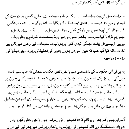
نے گزشتہ 10سالوں کا ریکارڈ توڑدیا ہے۔
عام استعمال کی روزمرہ اشیاء سے لے کر پٹرولیم مصنوعات، بجلی ، گیس اور ادویات کی
قیمتوں میں 35 فیصد سے 200 فیصد تک کا ریکارڈ اضافہ ہوگیا ہے ۔ عوام مہنگائی
کے طوفان کی لپیٹ میں ہیں ،لیکن کوئی ریلیف نہیں مل رہا۔ اب ایک بار پھر پٹرول و
بجلی بم گرادیا گیا ہے ۔اِسی ہفتے جس دن فیول ایڈجسٹمنٹ کے نام پر بجلی ایک
روپے 11پیسے فی یونٹ مہنگی کردی گئی اور پٹرولیم مصنوعات کے نرخوں میں 5روپے
تک اضافہ کیا گیا جب کہ عین اُسی دن پٹرول بحران کی تحقیقاتی رپورٹ بھی میڈیا کی
زینت بنی ہے۔
یہ پی ٹی آئی حکومت کی بدقسمتی ہے یا پھر ناقص حکمت عملی کہ جب سے اقتدار
میں آئی ہے روز ایک نیا بحران پیدا ہوتا رہتا ہے۔بحرانوں کا یہ سلسلہ بغیر کسی بحران پر
قابو پائے چلتا ہی رہتا ہے ۔ یوں لگتا ہے کہ یہ بحران بھی سیاسی بیانیے ہیں ، جن پر قابو
پانے کے بجائے روز یوٹرن لے لیا جاتا ہے اور حکمران اُن پر قابو پانے کے بجائے انھیں پھر
کسی نئے بحران سے پیچھے دھکیل دیتے ہیں ۔ ہر بحران پر بس انکوائری کمیشن تشکیل
دیکر جان چھڑائی جاتی ہے اور کئی بحرانوں پر تو محض بیانات پر ہی اکتفا کیا جاتا ہے۔
آٹے اور چینی کے بحران پر قائم کردہ کمیٹیوں کی رپورٹس ہوں یا نجی بجلی گھروں اور
ادویات اسمگلنگ پر قائم کمیشن کی رپورٹس، ان تمام رپورٹس میں بحرانوں کے دوران