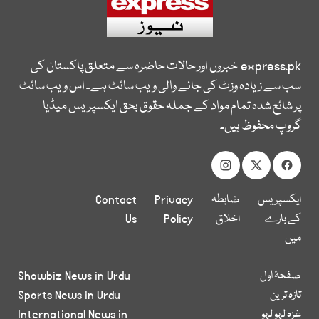
express.pk
خبروں اور حالات حاضرہ سے متعلق پاکستان کی
سب سے زیادہ وزٹ کی جانے والی ویب سائٹ ہے۔ اس ویب سائٹ
پر شائع شدہ تمام مواد کے جملہ حقوق بحق ایکسپریس میڈیا
گروپ محفوظ ہیں۔
ایکسپریس
ضابطہ
Privacy
Contact
کے بارے
اخلاق
Policy
Us
میں
صفحۂ اول
Showbiz News in Urdu
تازہ ترین
Sports News in Urdu
غزہ لہو لہو
International News in