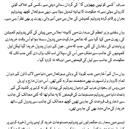
صرف ''کسی کو نہیں چھوڑوں گا'' کی گردان سنائی دیتی ہے ۔کسی کے خلاف کوئی
کارروائی ہوتی ہے نہ حکومت کا بیانیہ تبدیل ہوتا ہے ۔ یہی صورتحال کچھ پیٹرولیم
بحران پر قائم کردہ پٹرولیم کمیشن کی حال ہی میں آنے والی رپورٹ پر بھی نظر آرہی ہے۔
رواں ہفتے وزیر اعظم کی صدارت میں کابینہ اجلاس میں پیش کی گئی پٹرولیم کمیشن
کی رپورٹ میں کہا گیا ہے کہ عالمی مارکیٹ میں پٹرول سستا ہوا تو اُس وقت خریداری
پر پابندی کی سفارش کی گئی، جب کہ مئی ، جون کے دوران پٹرول خریدا گیا لیکن تیل
کمپنیوں کی جانب سے ملک میں اُس کی سپلائی تب تک روک دی گئی جب تک کہ
حکومت کی جانب سے تیل کی قیمتوں میں اضافہ نہ کردیا گیا ۔
رواں سال کے آغاز میں جب کورونا کی وبائی صورتحال میں دنیا میں لاک ڈاؤن کے دوران
تمام کاروبار و ٹرانسپورٹ بھی منجمند ہوکر رہ گئی تھی ، اُس دوران مارچ و اپریل
میںروس اور سعودی عرب کے درمیان پٹرولیم کی پیداوار کم نہ کرنے پر کشیدگی کے
باعث دنیا میں پٹرولیم مصنوعات کی قیمتوں کا یہ عالم تھا کہ کئی ممالک کی جانب
سے ادھار پرف فروخت کی جارہی تھیں کچھ ممالک کی جانب سے پٹرول کے ساتھ
خریدار کی مالی مدد بھی کی جارہی تھی۔
ایسے میں ہمارے حکمرانوں نے پٹرولیم مصنوعات خرید کر اپنے پاس ذخیرہ کرنے پر