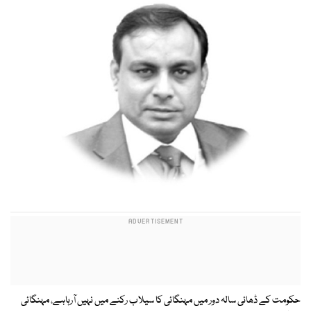
حکومت کے ڈھائی سالہ دور میں مہنگائی کا سیلاب رکنے میں نہیں آرہاہے، مہنگائی