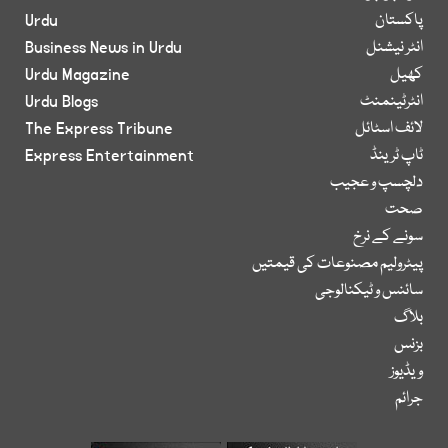
پاکستان
Urdu
انٹر نیشنل
Business News in Urdu
کھیل
Urdu Magazine
انٹرٹینمنٹ
Urdu Blogs
لائف اسٹائل
The Express Tribune
ٹاپ ٹرینڈ
Express Entertainment
دلچسپ و عجیب
صحت
سونے کے نرخ
پیٹرولیم مصنوعات کی قیمتیں
سائنس و ٹیکنالوجی
بلاگ
بزنس
ویڈیوز
جرائم