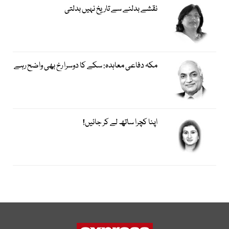
نقشے بدلنے سے تاریخ نہیں بدلتی
مکہ دفاعی معاہدہ: سکے کا دوسرا رخ بھی واضح رہے
اپنا کچرا ساتھ لے کر جائیں!