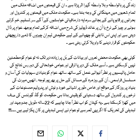
زندگی پر بالواسطہ و بلا واسطہ گہرا اثر پڑتا ہے ۔ ان کی قیمتوں میں اضافہ ملک میں
تمام شعبوں میں مہنگائی کی وجہ بنتا ہے۔ حکومت ملک میں قیمتوں پر کنٹرول اور
بحرانوں پر قابو پانے کے بجائے سرمایہ دار مافیائی خواہشوں کے آگے سر ِ تسلیم ِ خم کرتے
ہوئے ہر چیز کے نرخ یا اُن پر عائد ڈیوٹیز کی شرح میں اضافہ کرکے تمام بوجھ عوام پر ڈال
دیتی ہے اور اپنی اس نااہلی کو چھپانے کے لیے حکومتی ٹیم اِن چیزوں کا ذمے دار پچھلی
حکومتوں کو قرار دینے کا واویلا کرتی رہتی ہے ۔
کوئی بھی حکومت محض نعروں اور بیانات کے بَل پر زیادہ دیر تک نہ تو عوام کو مطمئین
نہیں کرسکتی ہے ۔ اُسے ملک کی دیرپا ترقی اور عوامی خوشحالی کی دور رس نتائج کی
حامل پالیسیوں پر نظر آنیوالے عمل کے ساتھ ساتھ عوام کو بنیادی سہولیات کی آسان و
مسلسل فراہمی ، اُن کے روز مرہ کے مسائل کے حل پر بھرپور توجہ ، انھیں میرٹ کی
بنیاد پر روزگار کے مواقع اور خاص طور پر اشیائے خورد و نوش اور پٹرولیم مصنوعات کے
نرخوں پر کنٹرول کے ساتھ دستیابی کو یقینی بنانا ہی حکومت کو گڈ گورننس کی صف
میں کھڑا کرسکتا ہے ۔یہ کپتان کو اب نظر آجانا چاہیے کہ 22سالہ طویل جدوجہد اور
تبدیلی کی تحریک کا اگر یہی ثمر ہے تو عوام نے ایسی تبدیلی پر کان پکڑ لیے ہیں ۔۔۔!!!