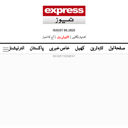
AUGUST 09, 2026
اشتہار لگائیں |
لائیو ٹی وی
| آج کا اخبار
صفحۂ اول
تازہ ترین
کھیل
خاص خبریں
پاکستان
انٹر نیشنل
ٹا