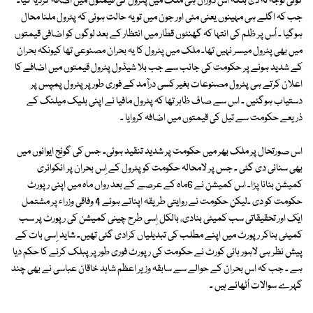
کوئی توجہ نہ دی بلکہ اُس دوران ہی ملک میں پٹرول کی قیمتوں میں اضافہ کردیا گیا۔
جب کہ اگلے ہی مہینوں یعنی مئی اور جون میں تو یہ حالت ہوئی کہ پٹرول ملنا محال
ہوگیا ۔ اُس پر ظلم کی انتہا کہ گھنٹوں قطار میں انتظار کے بعد لوگوں کو اضافی قیمتوں
میں بھی پٹرول میسر نہیں تھا۔ ملک میں پٹرول کا یہ بحران مصنوعی تھا کیونکہ بحران
کے شدید ہونے پر حکومت کی جانب سے جب بلا شیڈول پٹرول قیمتوں میں اضافے کا
اعلان کرتے ہی پٹرول مصنوعات بغیر کسی درآمد کے فوری طور پر پٹرول پمپس پر
دستیاب ہوگئیں ۔ اس سے صاف ظاہر تھا کہ پٹرول مافیا نے اپنی بلیک میلنگ کے
ذریعے حکومت سے تیل کی قیمتوں میں اضافہ کروایا ۔
اس صورتحال پر ملک بھر میں حکومت پر شدید تنقید ہوئی۔ جس کی گونج ایوانوں میں
بھی سنائی دی گئی ۔ جس پر لامحالہ حکومت کو پٹرول کے اِس بحران پر انکوائری
کمیشن بنانا پڑا۔ اس کمیشن نے 6ماہ کے عرصے کے بعد رواں ماہ میں اپنی رپورٹ
حکومت کو دی ۔لیکن حکومت نے روایتی طریقہ اپناتے ہوئے 4 وفاقی وزراء پر مشتمل
ایک اور تحقیقاتی سب کمیٹی بنادی، بالکل اِسی طرح چینی کمیشن کی رپورٹ پر سب
کمیٹی بناکر رپورٹ میں اپنے مطلب کی تبدیلیاں کرادی گئی تھیں۔ شاید اِسی بات کے
پیش نظر ہی لاہور ہائی کورٹ نے حکومت کی رپورٹ فوری طور پر پبلک کرنے کا حکم دیا
ہے ۔ جب کہ اس بحران کے حوالے سے سابقہ وزیر اعظم شاہد خاقان عباسی نے بھی چند
گہرے سوالات اُٹھائے ہیں ۔