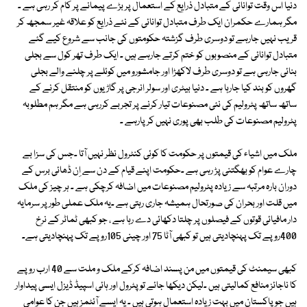
دنیا اس وقت توانائی کے متبادل ذرایع کے استعمال پر بڑے پیمانے پر کام کر رہی ہے ۔
مگر ہمارے حکمران ایک طرف متبادل توانائی کے نئے ذرایع کو علاقہ غیر سمجھ کر
قریب نہیں جارہے تو دوسری طرف گزشتہ حکومتوں کی جانب سے شروع کیے گئے
متبادل توانائی کے منصوبوں کو ختم کرتے جارہے ہیں ۔ ایک طرف تھر کول سے بجلی
بنائی جارہی ہے تو دوسری طرف لاکھڑا اور جامشورو میں کوئلے پر چلنے والے بجلی
گھروں کو بند کیا جارہا ہے ۔ دنیا بیٹری اور سولر انرجی پر گاڑیوں کو منتقل کرنے کے
ساتھ ساتھ پٹرولیم کی نئی مصنوعات تیار کرنے پر تجربے کررہی ہے مگر ہم مطلوبہ
پٹرولیم مصنوعات کی طلب بھی پوری نہیں کرپارہے ۔
ملک میں اشیاء کی قیمتوں پر حکومت کا کوئی کنٹرول نظر نہیں آتا ۔جس کی سزا بے
چارے عوام کو بھگتنی پڑ رہی ہے ۔حکومت اپنے قیام کے دن سے اِن ڈھائی برس کے
دوران بارہ مرتبہ سے زیادہ پٹرولیم مصنوعات میں اضافہ کرچکی ہے ۔ ہر چیز کی ملک
میں قلت اور بحران کی صورتحال ہمیشہ جاری رہتی ہے ۔یہ ملک عملی طور پر سرمایہ
دار مافیائی قوتوں کے فیصلوں پر چلتا دکھائی دے رہا ہے ، جو کبھی ٹماٹر کے نرخ
400روپے تک پہنچادیتی ہیں تو کبھی آٹا 75 اور چینی 105روپے تک پہنچادیتی ہے۔
کبھی سیمنٹ کی قیمتوں میں من پسند اضافہ کرکے ملک و ملت سے 40 ارب روپے
کا ناجائز منافع کمالیتی ہیں ۔لیکن دیکھا جائے تو پٹرول اور ہائی اسپیڈ ڈیزل ایسی پیداوار
ہیں جو پاکستان میں بہت زیادہ استعمال ہوتی ہیں ۔ یہ ایسے آئٹمز ہیں جن کا عوامی