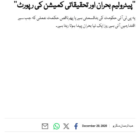
’’پیٹرولیم بحران اور تحقیقاتی کمیشن کی رپورٹ‘‘
یہ پی ٹی آئی حکومت کی بدقسمتی ہے یا پھرناقص حکمت عملی کہ جب سے
اقتدارمیں آئی ہے روز ایک نیا بحران پیدا ہوتا رہتا ہے۔
عبدالرحمان منگریو
December 20, 2020