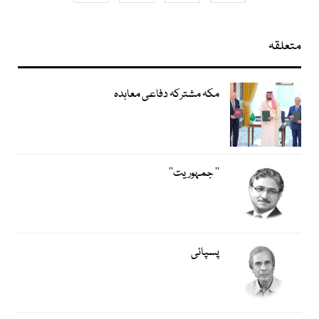
متعلقہ
مکہ مشترکہ دفاعی معاہدہ
’’ جمہوریت‘‘
پسپائی