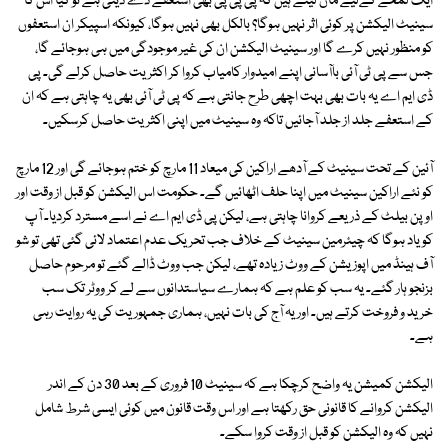
ایک لمحے کےلیے مان لیتے ہیں کہ پی پی پی بھی استعفے دے دیتی ہے تو کیا اس کا
سینیٹ الیکشن پر کوئی اثر نہیں ہوگا؟ بالکل بھی نہیں ہوگا، کیونکہ اسپیکر ان استعفوں
کو منظور نہیں کرے گا اور سینیٹ الیکشن ان کی غیر موجودگی میں ہی ہوجائے گا،
جس سے پی ٹی آئی باآسانی اپنے امیدوار کامیاب کروا کر اکثریت حاصل کرلے گی۔ پی
ڈی ایم اے یہ بات بھی بہت اچھی طرح جانتی ہے کہ پی ٹی آئی بھی یہ چاہتی ہے کہ ان
کے استعفے جلد از جلد آجائیں تاکہ وہ سینیٹ میں اپنی اکثریت حاصل کرسکیں۔
آئین کے تحت سینیٹ کے آدھے اراکین کی میعاد 11 مارچ کو ختم ہوجائے گی اور 12 مارچ
کو نئے اراکین سینیٹ میں اپنا حلف اٹھائیں گے۔ حکومت اس الیکشن کو قبل از وقت اور
اوپن بیلٹ کے ذریعے کروانا چاہتی ہے، لیکن پی ڈی ایم اے نے اسے مسترد کردیا۔ آپ
کو یاد ہوگا کہ چیئرمین سینیٹ کے خلاف جب تحریک عدم اعتماد لائی گئی تھی تو شو
آف ہینڈ میں اپوزیشن کے ووٹ زیادہ تھے، لیکن جب ووٹ ڈالے گئے تو مرحوم حاصل
بزنجو ہار گئے۔ یہ سب کو علم ہے کہ ہمارے سیاستدانوں سے لے کر ووٹر تک سب
خرید و فروخت کرتے ہیں۔ اور یہ آج کی بات نہیں، ہماری جمہوریت کی یہ روایت رہی
ہے۔
الیکشن کمیشن یہ واضح کرچکا ہے کہ سینیٹ 10 فروری کے بعد 30 دن کے اندر
الیکشن کروانے کا قانونی حق رکھتا ہے اور اس وقت قانون میں کوئی ایسی شرط شامل
نہیں کہ وہ الیکشن کو قبل از وقت کروا سکے۔