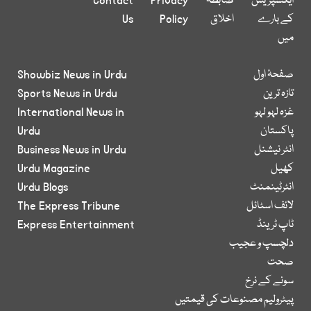
ایکسپریس
ضابطہ
Privacy
Contact
کے بارے
اخلاق
Policy
Us
میں
صفحۂ اول
Showbiz News in Urdu
تازہ ترین
Sports News in Urdu
غزہ لہو لہو
International News in
پاکستان
Urdu
انٹر نیشنل
Business News in Urdu
کھیل
Urdu Magazine
انٹرٹینمنٹ
Urdu Blogs
لائف اسٹائل
The Express Tribune
ٹاپ ٹرینڈ
Express Entertainment
دلچسپ و عجیب
صحت
سونے کے نرخ
پیٹرولیم مصنوعات کی قیمتیں