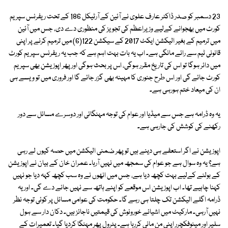
23 دسمبر کو صدر ڈاکٹر عارف علوی نے آئین کے آرٹیکل 186 کے تحت ریفرنس سپریم
کورٹ میں بھجوانے کےلیے وزیراعظم کی تجویز کی منظوری دے دی، جس میں آئین
میں ترمیم کے بغیر الیکشن ایکٹ 2017 کے سیکشن 122(6) میں ترمیم کرنے پر اپنی
قانونی ٹیم سے رائے مانگی ہے۔ اب یہ بات بہت اہم ہے کہ جب یہ ریفرنس سپریم کورٹ
میں دائر ہوگا تو اس کی تاریخ مقرر ہوگی، اس پر بحث ہوگی اور پھر اپوزیشن بھی سپریم
کورٹ جائے گی اور اس طرح جنوری کا مہینہ بھی گزر جائے گا اور فروری میں تو ویسے ہی
ان کی میعاد ختم ہورہی ہے۔
یہ وہ ڈرامہ ہے جس سے میڈیا اور عوام کی توجہ مہنگائی اور دوسرے مسائل سے دور
رکھنے کی کوشش کی جارہی ہے۔
اپوزیشن نے اگر استعفے ہی دینے ہیں تو پھر ضمنی الیکشن میں حصہ کیوں لے رہی
ہے؟ یہ وہ سوال ہے جو عوام کی سمجھ میں نہیں آرہا۔ عمران خان کے بیان نے اپوزیشن
کے بولنے کےلیے بہت کچھ دیا ہے، جس میں انھوں نے وہ سب کچھ کہہ دیا جو نہیں
کہنا چاہیے تھا۔ اب اپوزیشن اس موقعے کو اپنے ہاتھ سے نہیں جانے دے گی۔ اور یہ
ڈرامہ اگلے الیکشن تک چلتا ہی رہے گا۔ حکومت کی عوامی مسائل پر کوئی توجہ نظر
نہیں آرہی۔ مارکیٹ میں اشیائے خورونوش کی قیمتیں ناجائز ہیں۔ دکان دار سے ہول
سلیر اور مینوفکچرر اپنی من مانی کررہا ہے۔ پٹرول پھر مہنگا کردیا گیا۔ تعمیرات کے