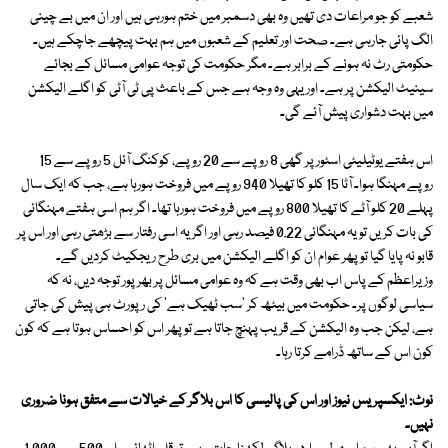
شعبے کو جو مراعات دی تھیں وہ بھی دسمبر میں ختم ہورہی ہیں اور ان میں بے چینی
الگ پائی جارہی ہے۔ صحت اور تعلیم کے شعبوں میں ہم بہت پیچھے جاچکے ہیں۔
حکومتی رٹ نہ ہونے کے برابر ہے۔ مگر حکومت کی توجہ عوامی مسائل کے بجائے
سینیٹ الیکشن پر ہے۔ اور یہی وہ وجہ ہے جس کے باعث پی ٹی آٹی کو اگلے الیکشن
میں بہت دشواری پیش آئے گی۔
اس ہفتے یوٹیلیٹی اسٹور پر گھی 8 روپے سے 20 روپے، کوکنگ آئل 5 روپے سے 15
روپے مہنگا ہوا۔ آٹا 15 کلو کا تھیلا 940 روپے میں فروخت ہورہا ہے، جب کہ ایک سال
پہلے 20 کلو آٹے کا تھیلا 800 روپے میں فروخت ہورہا تھا۔ اگر ہم اسی ہفتے مہنگائی
کی بات کریں تو یہ مہنگائی 0.22 فیصد رہی اور اگر یہ اسی رفتار سے بڑھتی رہی اور اس پر
قابو نہ پایا گیا تو پھر عوام ان کو اگلے الیکشن میں بری طرح ریجکیٹ کردیں گے۔
وزیراعظم کے پاس اب بھی وقت ہے کہ وہ عوامی مسائل پر بھرپور توجہ دیں، نہ کہ
سیاسی لوگوں پر۔ حکومت میں بیٹھ کر 'سب ٹھیک ہے' کی رپورٹ ہی پیش کی جاتی
ہے، لیکن جب وہ الیکشن کے قریب پہنچ جاتا ہے تو پھر اس کو احساس ہوتا ہے کہ کون
کون اس کے ساتھ ڈرامے کرتا رہا۔
نوٹ: ایکسپریس نیوز اور اس کی پالیسی کا اس بلاگر کے خیالات سے متفق ہونا ضروری
نہیں۔