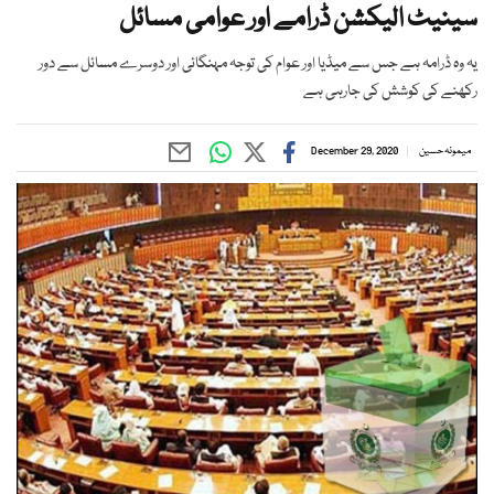
سینیٹ الیکشن ڈرامے اور عوامی مسائل
یہ وہ ڈرامہ ہے جس سے میڈیا اور عوام کی توجہ مہنگائی اور دوسرے مسائل سے دور
رکھنے کی کوشش کی جارہی ہے
میمونہ حسین
December 29, 2020