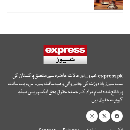
express.pk
خبروں اور حالات حاضرہ سے متعلق پاکستان کی
سب سے زیادہ وزٹ کی جانے والی ویب سائٹ ہے۔ اس ویب سائٹ
پر شائع شدہ تمام مواد کے جملہ حقوق بحق ایکسپریس میڈیا
گروپ محفوظ ہیں۔