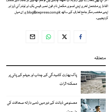
اگر آپ بھی ہمارے لیے اردو بلاگ لکھنا چاہتے ہیں تو قلم اٹھائیے اور 500 سے 1,000
الفاظ پر مشتمل تحریر اپنی تصویر، مکمل نام، فون نمبر، فیس بک اور ٹوئٹر آئی ڈیز اور
اپنے مختصر مگر جامع تعارف کے ساتھ
blog@express.com.pk
پر ای میل
کردیجیے۔
متعلقہ
پاک بھارت کشیدگی کے چناب اور جہلم کے پانی پر
ممکنہ اثرات
مصنوعی ذہانت کے دور میں ذمے دارانہ صحافت کی
ضرورت