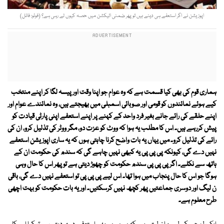
اپوزیشن نے اگر استعفے ہی دینے ہیں تو پھر ضمنی الیکشن میں حصہ کیوں لے رہی ہے؟ (فوٹو: فائل)
ہماری قوم کی بھی کیا قسمت ہے کہ وہ عوام جو اپنا وقت اور پیسہ لگا کر اپنے منتخب
کیے ہوئے نمائندوں کو قومی اور صوبائی اسمبلی میں بھیجتے ہیں، وہ نمائندے عوام اور
اپنے حلقے کی رائے جانے بغیر فرد واحد کے کہنے پر اپنے استعفے اپنی پارٹی قیادت کو
پیش کررہے ہیں۔ اس کا مطلب یہ ہوا کہ ووٹ کو عزت دو، مگر ووٹر کی تذلیل کرو، ان کی
رائے کی تذلیل کرو۔ میں یہاں یہ بات واضح کرنا چاہتی ہوں کہ یہ ساری اپوزیشن استعفے
نہیں دے گی، کیونکہ پی پی پی یہ کبھی نہیں چاہے گی کہ سندھ کی حکومت ان کے
ہاتھ سے نکلے۔ اگر پی پی پی سندھ حکومت کو چھوڑ دیتی ہے تو پھر اس کا حال وہی
ہوگا جو اس کا حال پنجاب میں ہوا تھا۔ اس لیے پی پی پی تو استعفے نہیں دے گی، باقی
ن لیگ اور دوسری جماعتیں پھر کچھ نہیں کرسکتیں۔ اور یہ بات حکومت کو بہت اچھی
طرح معلوم ہے۔