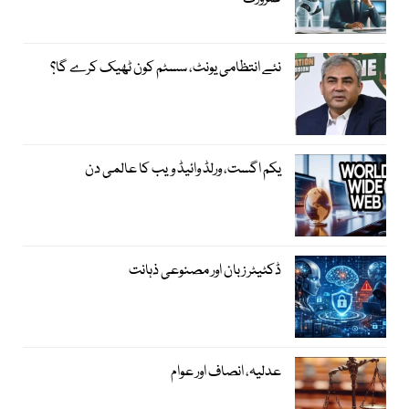
نئے انتظامی یونٹ، سسٹم کون ٹھیک کرے گا؟
یکم اگست، ورلڈ وائیڈ ویب کا عالمی دن
ڈکٹیٹر زبان اور مصنوعی ذہانت
عدلیہ، انصاف اور عوام