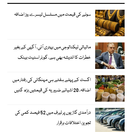
سونے کی قیمت میں مسلسل تیسرے روز اضافہ
مالیاتی ٹیکنالوجی میں بہتری آئی، آگہی کے بغیر
خطرات کا اندیشہ بھی ہے، گورنر اسٹیٹ بینک
اگست کے پہلے ہفتے ہی مہنگائی کی رفتار میں
اضافہ، 20 اشیائے ضروریہ کی قیمتیں بڑھ گئیں
درآمدی گاڑیوں پر ٹیرف میں 52 فیصد کمی کی
تجویز، اختلافات برقرار