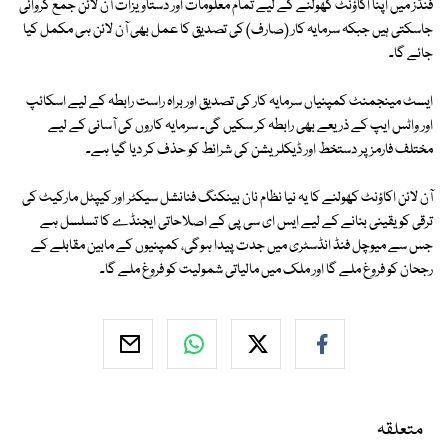
فنڈز میں اپنا اکاؤنٹ کھولنے کے لیے تمام معلومات اور دستاویزات آن لائن جمع کروائی
جاسکتی ہیں جبکہ سرمایہ کار (صارف) کی تصدیق کا عمل بھی آن لائن ہی مکمل کیا
جائے گا۔
ایسٹ مینجمنٹ کمپنیاں سرمایہ کار کی تصدیق اور براہ راست رابطہ کے لیے اسکائپ
اور واٹس ایپ کے ذریعے بھی رابطہ کر سکیں گی۔ سرمایہ کاروں کی آسانی کے لیے
مختلف فارمز پر دستخط اور ڈیکلریشن کی شرائط کو حذف کر دیا گیا ہے۔
آن لائن اکاؤنٹ کھولنے کا یہ نیا نظام نان بینکنگ فنانشل سیکٹر اور کیپٹل مارکیٹ کی
ترقی کو یقینی بنانے کے لیے ایس ای سی پی کے اصلاحاتی ایجنڈے کا تسلسل ہے
جس سے میوچل فنڈ انڈسٹری میں جدت پیدا ہوگی، کمپنیوں کے مابین مقابلے کے
رجحان کو فروغ ملے گا اور ملک میں مالیاتی شمولیت کو فروغ ملے گا۔
متعلقہ