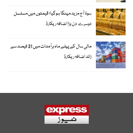
سونا آج مزید مہنگا ہوگیا؛ قیمتوں میں مسلسل
دوسرے دن بڑا اضافہ ریکارڈ
مالی سال کے پہلے ماہ برآمدات میں 31 فیصد سے
زائد اضافہ ریکارڈ