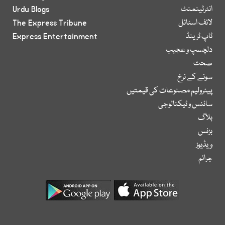
انٹرٹینمنٹ
Urdu Blogs
لائف اسٹائل
The Express Tribune
ٹاپ ٹرینڈ
Express Entertainment
دلچسپ و عجیب
صحت
سونے کے نرخ
پیٹرولیم مصنوعات کی قیمتیں
سائنس و ٹیکنالوجی
بلاگ
بزنس
ویڈیوز
جرائم