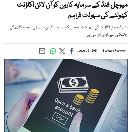
میوچل فنڈ کے سرمایہ کاروں کو آن لائن اکاؤنٹ
کھولنے کی سہولت فراہم
نئے ڈیجیٹل اکاؤنٹ کی سہولت استعمال کرتے ہوئے کہیں سے بھی سرمایہ کاری کی
جاسکتی ہے، ایس ای سی پی
January 01, 2021
Business Reporter