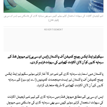
نئے ڈیجیٹل اکاؤنٹ کی سہولت استعمال کرتے ہوئے کہیں سے بھی سرمایہ کاری کی جاسکتی ہے، ایس ای سی پی
(فوٹو : فائل)
سیکورٹیز اینڈ ایکس چینج کمیشن آف پاکستان (ایس ای سی پی) نے میوچل فنڈ کے
سرمایہ کاروں کو آن لائن اکاؤنٹ کھولنے کی سہولت فراہم کر دی۔
پاکستان میں اسمارٹ سرمایہ کاری کے نئے دور کا آغاز کرتے ہوئے سکیورٹیز اینڈ ایکس
چینج کمیشن آف پاکستان نے ایسٹ مینجمنٹ کمپنیوں (اے ایم سیز) کے سرمایہ
کاروں کے آن لائن اکاؤنٹ کھولنے کا طریقہ متعارف کرادیا۔
ایس ای سی پی کے مطابق میوچل فنڈز میں سرمایہ کاری کے لیے نئے ڈیجیٹل اکاؤنٹ
کی سہولت استعمال کرتے ہوئے کہیں سے بھی سرمایہ کاری کی جاسکتی ہے، میوچل