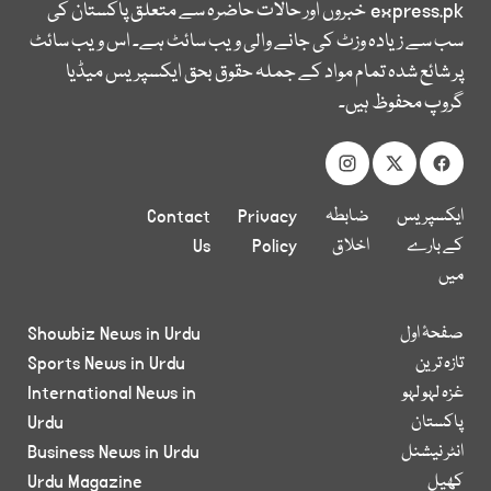
express.pk
خبروں اور حالات حاضرہ سے متعلق پاکستان کی
سب سے زیادہ وزٹ کی جانے والی ویب سائٹ ہے۔ اس ویب سائٹ
پر شائع شدہ تمام مواد کے جملہ حقوق بحق ایکسپریس میڈیا
گروپ محفوظ ہیں۔
ایکسپریس
ضابطہ
Privacy
Contact
کے بارے
اخلاق
Policy
Us
میں
صفحۂ اول
Showbiz News in Urdu
تازہ ترین
Sports News in Urdu
غزہ لہو لہو
International News in
پاکستان
Urdu
انٹر نیشنل
Business News in Urdu
کھیل
Urdu Magazine