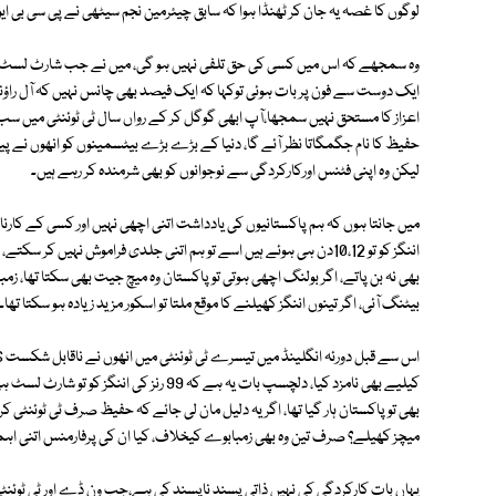
لوگوں کا غصہ یہ جان کر ٹھنڈا ہوا کہ سابق چیئرمین نجم سیٹھی نے پی سی بی ایوا
ایک دوست سے فون پر بات ہوئی توکہا کہ ایک فیصد بھی چانس نہیں کہ آل راؤنڈر
لیکن وہ اپنی فٹنس اورکارکردگی سے نوجوانوں کو بھی شرمندہ کر رہے ہیں۔
بیٹنگ آئی، اگر تینوں اننگز کھیلنے کا موقع ملتا تو اسکور مزید زیادہ ہو سکتا تھا۔
کیلیے بھی نامزد کیا، دلچسپ بات یہ ہے کہ 99 
بھی تو پاکستان ہار گیا تھا، اگر یہ دلیل مان لی جائے کہ حفیظ صرف ٹی ٹوئنٹی 
میچز کھیلے؟ صرف تین وہ بھی زمبابوے کیخلاف، کیا ان کی پرفارمنس اتنی اہمی
یہاں بات کارکردگی کی نہیں ذاتی پسند ناپسند کی ہے،جب ون ڈے اور ٹی ٹوئنٹی