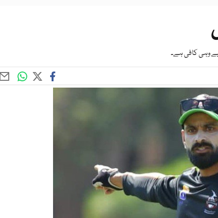
ں
لیے وہی کافی ہے۔