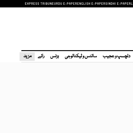
EXPRESS TRIBUNE
URDU E-PAPER
ENGLISH E-PAPER
SINDHI E-PAPER
L
دلچسپ و عجیب
سائنس و ٹیکنالوجی
بزنس
رائے
مزید