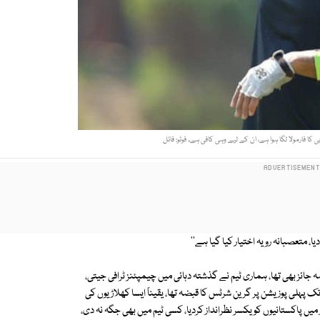
ا فارمولا لگا ہوا ہے، ان کے لیے وہی کافی ہے۔ فوٹو: فائل
یا، متعصبانہ رویہ اختیار کیا گیا ہے''
جائز بھی تھا، ہماری ٹیم نے گذشتہ دہائی میں چیمپئنز ٹرافی جیتی،
رینکنگ میں تو کافی عرصے تک پہلی پوزیشن پر گرین شرٹس کا قبضہ تھا، یقیناً ایسا کھلاڑیوں کی
 پاکستانیوں کو یکسر نظرانداز کردیا، کسی ٹیم میں بھی جگہ نہ دی،