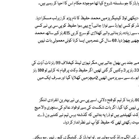
رڈز کا جو سلسلہ شروع کیا تھا موجودہ حکام اس کا احیا کر رہے ہیں۔
وہ سمجھے کہ اس میں کسی کی حق تلفی نہیں ہو گی، میں نے جب شارٹ لسٹ دیکھی تو3 کیٹیگریز میں محمد حفیظ کا نام پڑھ کر زیرلب مسکرا دیا،
 کو کسی ایوارڈ سے نوازا جائے،آج یہی ہوا حفیظ کو پی سی بی نے کسی
اعزاز کا مستحق نہیں سمجھا،آپ ابھی گوگل کر کے رواں سال ٹی ٹوئنٹی میں سب سے زیادہ رنز بنانے والے کھلاڑی کو سرچ کریں 415رنز کے ساتھ محمد
حفیظ کا نام جگمگاتا نظر آئے گا، دنیا کے بڑے بڑے بیٹسمینوں کو انھوں نے پیچھے چھوڑ دیا، 40 سال کی عمرمیں ایسا کرنا کوئی معمولی بات نہیں
میں جانتا ہوں کہ ہم پاکستانیوں کی یادداشت اتنی اچھی نہیں اور کسی کے کارنامے جلد ہی بھول جاتے ہیں، مگر نیوزی لینڈ کیخلاف 99 رنز ناٹ آؤٹ کی
اننگز کو تو 10،12دن ہی ہوئے ہیں اسے تو ہم اتنی جلدی فراموش نہیں کر سکتے، 33 رنز پر 3 وکٹیں گر گئی تھیں اگر حفیظ وکٹ پر قیام نہ کرتے تو 100 رنز
بھی نہ بن پاتے، اگر بولنگ اچھی ہوتی تو پاکستان وہ میچ جیت بھی سکتا تھا، زمبابوے سے سیریز میں انھیں 2میچز میں کھلایا گیا اور صرف ایک میں
اس سے قبل دورئہ انگلینڈ میں تیسرے ٹی ٹوئنٹی میں انھوں نے ناقابل شکست 86 رنز بنا کر ٹیم کو فتح دلائی، اسے پی سی بی نے بہترین انفرادی اننگز
رنز کی اننگز کو تو شارٹ لسٹ ہی نہیں کیا گیا، اگر بات شکست کی ہے تو فواد عالم کی سنچری والا میچ
کرکٹ کھیلتے ہیں تو ذرا یہ بتائیں کہ گذشتہ برس ٹیم نے کتنے ون ڈے
ت رکھتی تھی کہ حفیظ کوآپ نے نظرانداز کر دیا۔
 کے الگ ورلڈ کپ ہوتے ہیں تو ایوارڈز کی کیٹیگری کیوں نہیں ہو سکتی