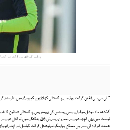
پروفیسر کے ہاتھ بس کرکٹ میں کامیابی ک
''آئی سی سی انڈین کرکٹ بورڈ ہے، پاکستانی کھلاڑیوں کو ایوارڈز میں نظرانداز کر د
گذشتہ ماہ سوشل میڈیا پر ایسی پوسٹس کی بھرمار رہی، پاکستانی شائقین کا غصہ 
ٹیسٹ میں بھی کچھ عرصے نمبرون رہے، ٹی 20
عمدہ کارکردگی سے ہی ممکن ہوا،مگرانٹرنیشنل کرکٹ کونسل نے اپنے ایوارڈز میں