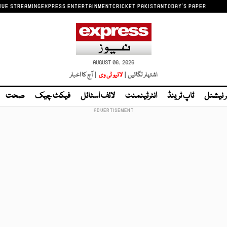
IVE STREAMING
EXPRESS ENTERTAINMENT
CRICKET PAKISTAN
TODAY'S PAPER
AUGUST 06, 2026
اشتہار لگائیں |
لائیو ٹی وی
| آج کا اخبار
ر نیشنل
ٹاپ ٹرینڈ
انٹرٹینمنٹ
لائف اسٹائل
فیکٹ چیک
صحت