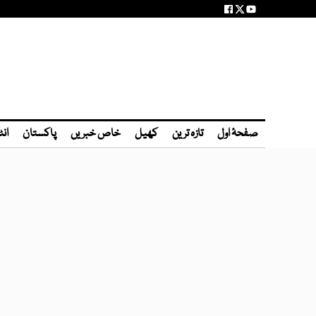
صفحۂ اول
تازہ ترین
کھیل
خاص خبریں
پاکستان
انٹ