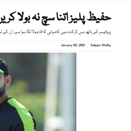
حفیظ پلیز اتنا سچ نہ بولا کری
پروفیسر کے ہاتھ بس کرکٹ میں کامیابی کا فارمولا لگا ہوا ہے، ان کے 
January 02, 2021
Saleem Khaliq