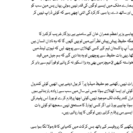
ہمارے ملک میں ایسے لوگوں کی قدر نہیں ہوتی، یہاں یس مین سب کو
یں اور ساتھ دے رہا ہے، کارکردگی اتنی اچھی ہے کہ کوئی ڈراپ نہیں کر
، چاہے وزیر اعظم عمران خان کے سامنے بے روزگار غریب کرکٹرز کا
جگہ حفیظ پیش پیش نظر آئے،میں تو یہی کہوں گا کہ وہ نادان انسان ہیں
ں گے، آپ پاکستان ٹیم کے کسی کھلاڑی سے پوچھ لیں کہ نیوزی لینڈ میں
 یہی بات حفیظ سے پوچھیں تو وہ بتا دیں گے کہ ہم جیل میں قید
رہے، وہ وقت گذارنا بہت مشکل تھا، یہی بات انھیں نقصان پہنچا رہی ہے، خدانخواستہ کبھی 2 میچز میں بھی وہ بڑا اسکور نہ کر پائے تو فوراً ٹیم سے باہر کر
ات نہیں رکھتے جو حفیظ میڈیا پر آ کر بول دیتے ہیں، انھیں کوئی کنٹرول
وئی اور ایسا کھلاڑی ہوتا جس نے سال میں سب سے زیادہ رنز بنائے ہوں
نٹرل کنٹریکٹ تک موجود نہیں،کوئی اچھا پرفارم کرے تو بورڈ اس پلیئرکی
ونا چاہیے بورڈ نے اگر کسی ایوارڈ کا مستحق نہیں سمجھا تو کوئی بات
ے ہی پرفارم کرتے رہیں لوگوں کا پیار پاتے رہیں۔
 کیا سیکھے گا، پروفیسر کے ہاتھ بس کرکٹ میں کامیابی کا فارمولا لگا ہوا ہے،