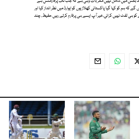
گڈ بکس میں شامل نہیں مگر بات وہی ہے کہ جب تک پرفارمنس ہے
ے کہ ہم کو کہا گیا پاکستانی کھلاڑیوں کو ایوارڈ میں نظر انداز کیا اور
ے کو ہی لفٹ نہیں کرائی،خیر آپ ایسے ہی پرفارم کرتے رہیں حفیظ، چند