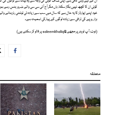
ان کے لیے وہی کافی ہے، اپنی صاف گوئی کی وجہ سے وہ بہت سے لوگوں کی 
کوئی ان کا کچھ نہیں بگاڑ سکتا، ہاں مگر آج آئی سی سی والے ضرور ہنس رہے ہوں گ
خود اپنے ایوارڈز کا یہ حال ہے کہ سال میں سب سے زیادہ ٹی ٹوئنٹی رنزبنانے وال
ہزار روپے کی ٹرافی سے زیادہ لوگوں کے پیارکی اہمیت ہے۔
(نوٹ: آپ ٹویٹر پر مجھے @saleemkhaliq پر فالو کر سکتے ہیں)
متعلقہ