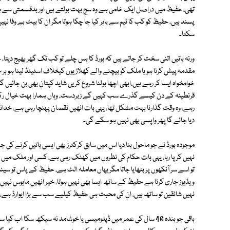
تھی، حفیظ میں دراصل ایک خامی ہے وہ سچ بہت بولتے ہیں اور بدقسمتی سے 
پسند ہیں، حفیظ کو کب کا ٹیم سے باہر کیا جا چکا ہوتا مگر ان کا بیٹ بے وفا نہ
سکتا۔
ورنہ باتیں اتنی سخت کر جاتے ہیں کہ بورڈ کا بس چلے تو کب تک گھر بھیج دیتا
مقدمہ پیش کرنا ہو یا ملک کو بیچنے والے کھلاڑیوں کیخلاف اسٹینڈ لینا ہو ہر 
خوامخواہ ایسا کر رہے ہیں،ابھی اچھا بولنا شروع کریں شاید کپتان بھی بن جائی
قرنطینہ کے دن کیسے گذرے سب کہیں گے زبردست، وہاں ہمارا بہت خیال رکھا،
دیا جائے گا پھر واپسی بھی نہیں ہو سکے گی۔
موجودہ بورڈ نے جو ماحول بنا دیا اس میں سابق کرکٹرز بھی ایسی باتیں کرنے کی جر
نہیں کر پا رہا، یہی بات حکام کی نظروں میں کھٹک رہی ہے، کسی اور ملک میں ک
تو اسے سر آنکھوں پر بٹھایا جاتا مگر یہاں معاملہ الٹ ہے، حفیظ کے پاس تو سی
ویڈیوز جاری کرتا ہے حفیظ کے ساتھ ایسا بھی نہیں ہوتا، خیر انھیں مایوس نہیں ہ
نہیں شائقین تو ساتھ ہیں، ان کی محبت ہی حفیظ کیلیے سب سے بڑا ایوارڈ ہے، ایس
باقی جو بندہ 40 سال کی عمر میں ڈپلومیسی یا خوشامد نہ سیکھ سکا اب