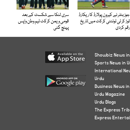
جوز بٹلر نے کیرون پولارڈ کا ریکارڈ
سری لنکا سے شکست کے بعد
توڑ کر ٹی ٹوئنٹی کرکٹ میں تاریخ
قومی ویمن کرکٹ ٹیم وطن واپس
رقم کردی
پہنچ گئی
Showbiz News in
Sports News in U
International Ne
Urdu
Business News in
Urdu Magazine
Urdu Blogs
The Express Tri
Express Enterta