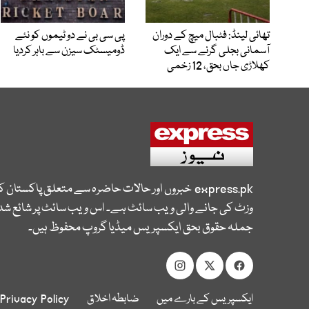
تھائی لینڈ: فٹبال میچ کے دوران
پی سی بی نے دو ٹیموں کو نئے
آسمانی بجلی گرنے سے ایک
ڈومیسٹک سیزن سے باہر کردیا
کھلاڑی جاں بحق، 12 زخمی
express.pk
خبروں اور حالات حاضرہ سے متعلق پاکستان 
وزٹ کی جانے والی ویب سائٹ ہے۔ اس ویب سائٹ پر شائع شدہ
جملہ حقوق بحق ایکسپریس میڈیا گروپ محفوظ ہیں۔
ایکسپریس کے بارے میں
ضابطہ اخلاق
Privacy Policy