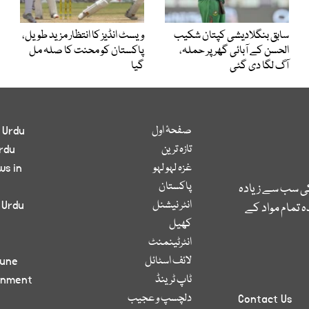
سابق بنگلادیشی کپتان شکیب
ویسٹ انڈیز کا انتظار مزید طویل،
الحسن کے آبائی گھر پر حملہ،
پاکستان کو محنت کا صلہ مل
آگ لگا دی گئی
گیا
صفحۂ اول
 Urdu
تازہ ترین
rdu
غزہ لہو لہو
ws in
پاکستان
کی سب سے زیادہ
انٹر نیشنل
 Urdu
 تمام مواد کے
کھیل
انٹرٹینمنٹ
لائف اسٹائل
bune
ٹاپ ٹرینڈ
inment
دلچسپ و عجیب
Contact Us