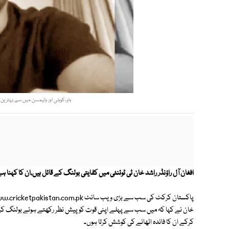
بابر،کوہلی اور ولیمسن میں سے بہترین
افغان آل راؤنڈر راشد خان ٹی ٹوئنٹی میں کفایتی بولنگ کے قائل ہیں،ان کا کہن
خان نے کہا کہ میں سب سے پہلے اپنی قوت کو پیش نظر رکھتے ہوئے بولنگ کرت
کرکے ان کا فائدہ اٹھانے کی کوشش کرتا ہوں۔