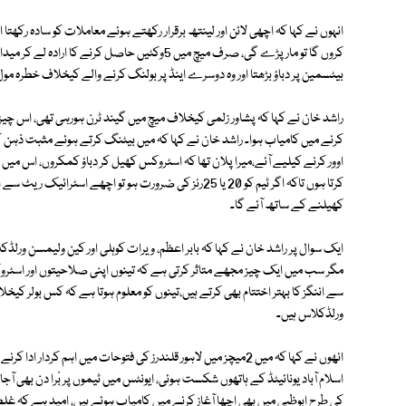
انہوں نے کہا کہ اچھی لائن اور لینتھ برقرار رکھتے ہوئے معاملات کو سادہ رکھت
کروں گا تو مار پڑے گی، صرف میچ میں 5وکٹیں حاصل
بیٹسمین پر دباؤ بڑھتا اور وہ دوسرے اینڈ پر بولنگ کرنے والے کیخلاف خطرہ 
کرنے میں کامیاب ہوا۔ راشد خان نے کہا کہ میں بیٹنگ کرتے ہوئے مثبت ذہن ک
اوور کرنے کیلیے آئے،میرا پلان تھا کہ اسٹروکس کھیل کر دباؤ کمکروں، اس میں
کرتا ہوں تاکہ اگر ٹیم کو 20 یا 25رنز کی ضرورت ہو تو اچ
کھیلنے کے ساتھ آئے گا۔
ایک سوال پر راشد خان نے کہا کہ بابر اعظم، ویرات کوہلی اور کین ولیمسن ورل
مگر سب میں ایک چیز مجھے متاثر کرتی ہے کہ تینوں اپنی صلاحیتوں اور اسٹرو
سے اننگز کا بہتر اختتام بھی کرتے ہیں،تینوں کو معلوم ہوتا ہے کہ کس بولر ک
ورلڈکلاس ہیں۔
انھوں نے کہا کہ میں 2میچز میں لاہور قلندرز کی فتوحات میں اہم ک
اسلام آباد یونائیٹڈ کے ہاتھوں شکست ہوئی، ایونٹس میں ٹیموں پر بْرا دن بھی آج
کی طرح ابوظبی میں بھی اچھا آغاز کرنے میں کامیاب ہوئے ہیں، امید ہے کہ 