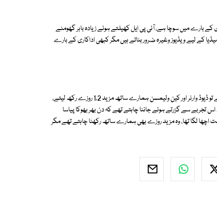
ی کے بارے میں سوچا ہے، آئی پی ایل کھیلتے ہوئے زیادہ باہر گھومنے
میڈیا کے لیے ویڈیوز وغیرہ ضرور بناتے ہیں مگر کبھی اداکاری کے بارے
راشد خان نے کہا کہ آئی پی ایل کے میچز کورونا وائرس کی وجہ سے معطل نہ ہوتے تو ڈیوڈ وارنر اور کین ولیمسن ہمارے ساتھ مزید 1،2 روزے رکھ لیتے،
 اس تجربے سے گزرتے ہوئے جاننا چاہتے تھے کہ دن بھر بھوکا پیاسا
بہت اچھا لگا تھا، وہ مزید روزے بھی ہمارے ساتھ رکھنا چاہتے تھے مگر