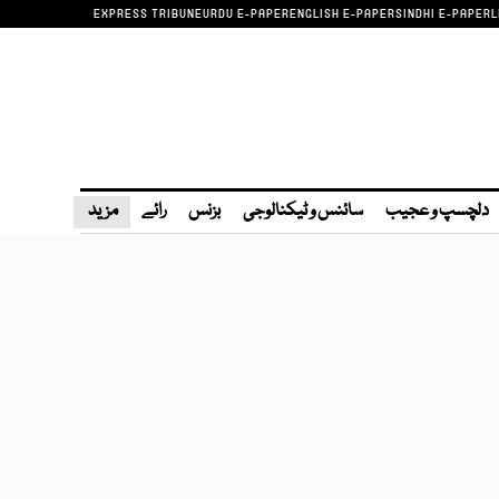
EXPRESS TRIBUNE
URDU E-PAPER
ENGLISH E-PAPER
SINDHI E-PAPER
L
دلچسپ و عجیب
سائنس و ٹیکنالوجی
بزنس
رائے
مزید