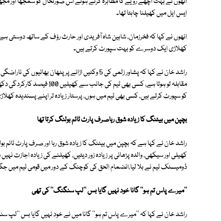
انھوں نے بہت اچھے رویے کا مظاہرہ کرتے ہوئے اس صورتحال کو سمجھا اور مجھے 
ایس ایل میں کھیلنا چاہتا تھا۔
انھوں نے کہا کہ فخرزمان، شاہین شاہ آفریدی اور حارث رؤف کے ساتھ دوستی ہے
کھلاڑی ایک دوسرے کو بہت سپورٹ کرتے ہیں۔
راشد خان نے کہا کہ پشاور زلمی کی 5 وکٹیں اڑانے پر پٹھ
مقابلہ تو ہوتا ہے، کسی بھی ٹیم
کو سپورٹ کرتے ہیں، کسی بھی ٹیم میں ہوں، پرستار زیادہ تر اپنے پسندیدہ کھلاڑ
بچپن میں بیٹنگ کا زیادہ شوق رہاصرف پارٹ ٹائم بولنگ کرتا تھا
راشد خان نے کہا ہے کہ بچپن میں بیٹنگ کا زیادہ شوق رہا اور صرف پارٹ ٹائم بول
کھیلی اور سیکھی، والدہ پڑھائی پر زیادہ زور دیتیں، کھیلنے کی زیادہ اجازت نہیں
ڈومیسٹک ٹیم نے بلا لیا،انضمام الحق کی کوچنگ کے دور میں قومی ٹیم میں جگہ بن
''میرے پاس تم ہو'' گانا خود نہیں گایا بس ''لپ سنگنگ'' کی تھی
راشد خان نے کہا کہ ''میرے پاس تم ہو'' گانا میں نے خود نہیں گایا بس ''لپ