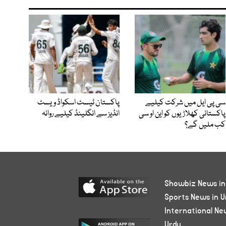
سی پی ایل میں شرکت کیلیے
پاکستان ٹیسٹ اسکواڈ ویسٹ
پاکستانی کھلاڑیوں کو این او سی
انڈیز سے انگلینڈ کیلیے روانہ
کب ملیں گے؟
Showbiz News in
Sports News in U
International Ne
Urdu