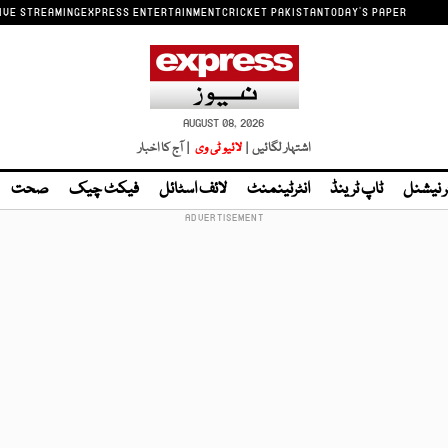
IVE STREAMING
EXPRESS ENTERTAINMENT
CRICKET PAKISTAN
TODAY'S PAPER
AUGUST 08, 2026
اشتہار لگائیں |
لائیو ٹی وی
| آج کا اخبار
ر نیشنل
ٹاپ ٹرینڈ
انٹرٹینمنٹ
لائف اسٹائل
فیکٹ چیک
صحت