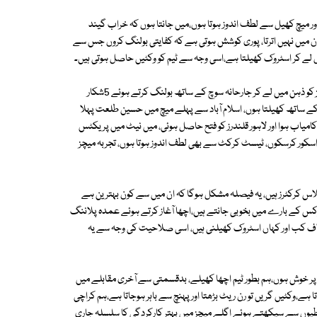
ا اور میچ کھیل سے لطف اندوز ہوتا ہوں،میں جانتا ہوں کہ خراب گیند
 کرنے کا ارادہ لے کر میدان میں نہیں اترتا، پوری کوشش ہوتی ہے کہ کفایتی بولنگ کروں جس سے
مول لے کر اسٹروک کھیلتا ہے،اسی وجہ سے ٹیم کو وکٹیں حاصل ہوتی ہیں۔
راشد خان نے کہا کہ پشاور زلمی کیخلاف میچ میں گیند ٹرن ہورہی تھی، اس چیز کو ذہن میں لے کر جارحانہ سوچ کے ساتھ بولنگ کرتے ہوئے 5شکار
ے ساتھ کھیلتا ہوں، اسلام آباد سے پہلے میچ میں حسین طلعت پہلا
 کامیاب ہوا اور لاہور قلندرز کو فتح حاصل ہوئی، میں نیٹ میں پریکٹس
ھے اسٹرائیک ریٹ سے اسکور کرسکوں، ٹیسٹ کرکٹ سے بھی لطف اندوز ہوتا ہوں، تجربہ میچز
ڈکلاس کرکٹرز ہیں، یہ فیصلہ مشکل ہوگا کہ ان میں سے کون بہترین ہے
کس کے بارے میں بخوبی جانتے ہیں،اچھا آغاز کرتے ہوئے عمدہ پلاننگ
یخلاف کب اور کہاں اسٹروک کھیلنی ہیں، اسی صلاحیت کی وجہ سے یہ
ردار ادا کرنے پر خوش ہوں،ہم بطور ٹیم اچھا کھیلے، بدقسمتی سے آخری مقابلے میں
اتا ہے،وکٹیں گریں تو رن ریٹ بڑھتا اور پہنچ سے باہر ہوجاتا ہے،ہم کراچی
غلطیوں سے سیکھتے ہوئے اگلے میچز میں بہتر کارکردگی کا سلسلہ جاری