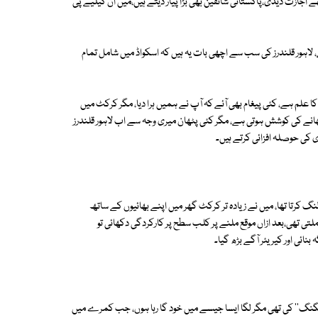
اجازت دیدی،پاکستانی شائقین بھی بڑا پیار دیتے ہیں،میں ان کیلیے پی
، لاہور قلندرز کی سب سے اچھی بات یہ ہیں کہ اسکواڈ میں شامل تمام
ان بھائیوں کی ناراضگی کا علم ہے، کئی پیغام بھی آئے کہ آپ نے ہمیں ہرا دیا، مگر کرکٹ میں
 کی جانب سے کھیلیں 100 فیصد کارکردگی دکھانے کی کوشش ہوتی ہے، مگر کئی پٹھان میری وجہ سے اب لاہور قلندرز
ی کی حوصلہ افزائی کرتے ہیں۔
نگ کرتا تھا، میں نے زیادہ تر کرکٹ گھر میں اپنے بھائیوں کے ساتھ
 ملتی تھی،بعد ازاں موقع ملنے پر کلب سطح پر کارکردگی دکھائی تو
ائی اور کیریئر آگے بڑھ گیا۔
 سنگنگ'' کی تھی مگر لگا ایسا جیسے میں خود گا رہا ہوں، جب کمرے میں