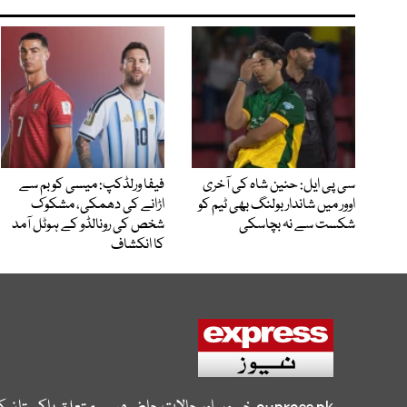
سی پی ایل: حنین شاہ کی آخری
فیفا ورلڈکپ: میسی کو بم سے
اوور میں شاندار بولنگ بھی ٹیم کو
اڑانے کی دھمکی، مشکوک
شکست سے نہ بچاسکی
شخص کی رونالڈو کے ہوٹل آمد
کا انکشاف