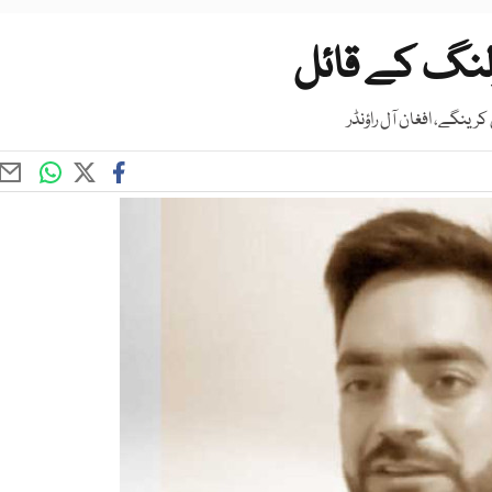
ولنگ کے قائل
گے، افغان آل راؤنڈر