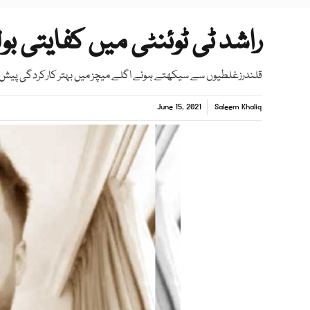
راشد ٹی ٹوئنٹی میں کفایتی ب
قلندرزغلطیوں سے سیکھتے ہوئے اگلے میچز میں بہتر کارکردگی پیش کرین
June 15, 2021
Saleem Khaliq