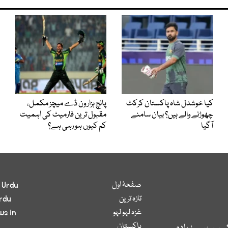
کیا خوشدل شاہ پاکستان کرکٹ
پانچ ہزار ون ڈے میچز مکمل،
چھوڑنے والے ہیں؟ بیان سامنے
مقبول ترین فارمیٹ کی اہمیت
آگیا
کم کیوں ہو رہی ہے؟
صفحۂ اول
 Urdu
تازہ ترین
rdu
غزہ لہو لہو
ws in
پاکستان