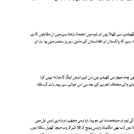
یلنے سے کھلاڑیوں اور ٹیم میں اعتماد بڑھتا ہے،میں ان مقابلوں کا بے
 رہے کہ پاکستان اور افغانستان کے مابین سیریز ستمبر میں یواے ای
وں، پی ایس ایل میں ابھی چند میچز ہی کھیلے ہیں،اس لیے دونوں لیگز کا موازنہ نہیں کیا
ہونے والے مختلف تجربے کے بعد ہی اس حوالے سے بہتر بات کرسکتا
ی ٹیم اور مینجمنٹ نے جو پیار دیا وہی مجھے دوبارہ پی ایس ایل میں
کھینچ لایا، انگلش کاؤنٹی سے بات کی تھی کہ اگرپاکستانی لیگ میں شرکت کرتا ہوں تب بھی انگلینڈ واپس پہنچ کر 10 کے قریب میچز کھیل سکتا ہوں،