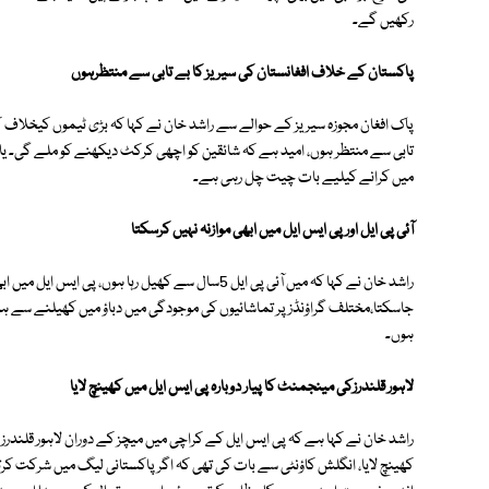
رکھیں گے۔
پاکستان کے خلاف افغانستان کی سیریز کا بے تابی سے منتظرہوں
پاک افغان مجوزہ سیریز کے حوالے سے راشد خان نے کہا کہ بڑی ٹیموں کیخلاف کھ
تابی سے منتظر ہوں، امید ہے کہ شائقین کو اچھی کرکٹ دیکھنے کو ملے گی۔ یاد
میں کرانے کیلیے بات چیت چل رہی ہے۔
آئی پی ایل اور پی ایس ایل میں ابھی موازنہ نہیں کرسکتا
راشد خان نے کہا کہ میں آئی پی ایل 5سال سے کھیل رہا ہ
جاسکتا،مختلف گراؤنڈز پر تماشائیوں کی موجودگی میں دباؤ میں کھیلنے سے 
ہوں۔
لاہور قلندرزکی مینجمنٹ کا پیار دوبارہ پی ایس ایل میں کھینچ لایا
راشد خان نے کہا ہے کہ پی ایس ایل کے کراچی میں میچز کے دوران لاہور قلندرز ک