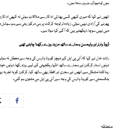
ہوں تو میوزک ضرور سنتا ہوں۔
انھوں نے کہا کہ میری کبھی کسی بھارتی اداکار سے ملاقات ہوئی نہ کبھی اداکار
پھرنے کی آزادی نہیں ہوتی، زیادہ تر توجہ کرکٹ پر ہی مرکوز رہتی ہے،ہم سوشل 
میں نہیں سوچا، دیکھتے ہیں کہ آگے کیا ہوتا ہے۔
ڈیوڈ وارنر اور ولیمسن ہمارے ساتھ مزید روزے رکھنا چاہتے تھے
دونوں اسٹار کرکٹرز نے ہمارے ساتھ اظہار یکجہتی کے لیے روزہ رکھا، دونوں خود
رہناکتنا مشکل ہے،انھوں نے سحری اور افطار بھی ساتھ کیا، کرکٹرز کو یہ تجربہ 
بدقسمتی سے کورونا وائرس کی وجہ سے آئی پی ایل ہی ملتوی ہو گئی۔
متعلقہ