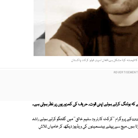
 کا فیصلہ کرنا مشکل ہے،افغان اسپنر۔ فوٹو: کرکٹ پاکستان
ا ہے کہ بولنگ کرتے ہوئے اپنی قوت، حریف کی کمزوریوں پر نظر ہوتی ہے۔
پاکستان کرکٹ کی سب سے بڑی ویب سائٹ www.cricketpakistan.com.pkکے پروگرام ''کرکٹ کارنر ود سلیم خالق'' میں گفتگو کرتے ہوئے راشد
ا ہوں، میچ سے پہلے بیٹسمینوں کی ویڈیوز دیکھ کر خامیاں تلاش