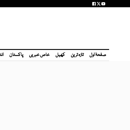
صفحۂ اول
تازہ ترین
کھیل
خاص خبریں
پاکستان
انٹ