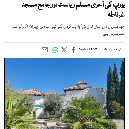
یورپ کی آخری مسلم ریاست اور جامع مسجد
غرناطہ
چھ صدیاں قبل جہاں اذان کی آواز بند کردی گئی تھی اب وہیں پھر اللہ اکبر کی صدا
بلند ہورہی ہے
عارف محمود کسانہ
October 02, 2021