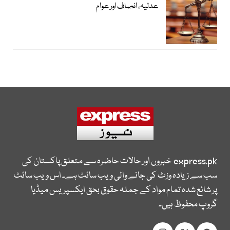
عدلیہ، انصاف اور عوام
express.pk
خبروں اور حالات حاضرہ سے متعلق پاکستان کی
سب سے زیادہ وزٹ کی جانے والی ویب سائٹ ہے۔ اس ویب سائٹ
پر شائع شدہ تمام مواد کے جملہ حقوق بحق ایکسپریس میڈیا
گروپ محفوظ ہیں۔