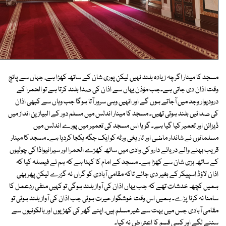
مسجد کا مینار اگرچہ زیادہ بلند نہیں لیکن پوری شان کے ساتھ کھڑا ہے، جہاں سے پانچ
وقت اذان دی جاتی ہے۔جب مؤذن یہاں سے اذان کی صدا بلند کرتا ہے تو الحمرا کے
درودیوار وجد میں آجاتے ہوں گے اور انہیں وہی سرور آتا ہوگا جب وہاں سے کبھی اذان
کی صدائیں بلند ہوتی تھیں۔ مسجد کا مینار اندلس میں مسلم دور کے البیازین انداز میں
ڈیزائن اور تعمیر کیا گیا ہے۔ گویا اس مسجد کی تعمیر میں پورے اندلس میں
مسلمانوں نے شاندار ماضی اور تاریخی ورثہ کو ایک جگہ یکجا کردیا ہے۔ مسجد کا مینار
قریب بہنے والے دریائے دارو کی وادی میں ساتھ کھڑے الحمرا اور سیرانیواڈا کی چوٹیوں
کے ساتھ بڑی شان سے کھڑا ہے۔ مسجد کے امام کا کہنا ہے کہ ہم نے فیصلہ کیا کہ
اذان لاؤڈ اسپیکر کے بغیر دی جائے تاکہ مقامی آبادی کو گراں نہ گزرے لیکن پھر بھی
ہمیں کچھ خدشات تھے کہ جب یہاں اذان کی آواز بلند ہوگی تو کہیں منفی ردعمل کا
سامنا نہ کرنا پڑے۔ ہمیں اس وقت خوشگوار حیرت ہوئی جب اذان کی آواز بلند ہوئی تو
مقامی آبادی جس میں بہت سے غیر مسلم ہیں، اپنے گھر کی کھڑیوں اور بالکونیوں سے
سننے لگے اور کسی قسم کا اعتراض نہ کیا۔