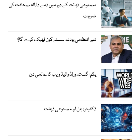
مصنوعی ذہانت کے دور میں ذمے دارانہ صحافت کی
ضرورت
نئے انتظامی یونٹ، سسٹم کون ٹھیک کرے گا؟
یکم اگست، ورلڈ وائیڈ ویب کا عالمی دن
ڈکٹیٹر زبان اور مصنوعی ذہانت