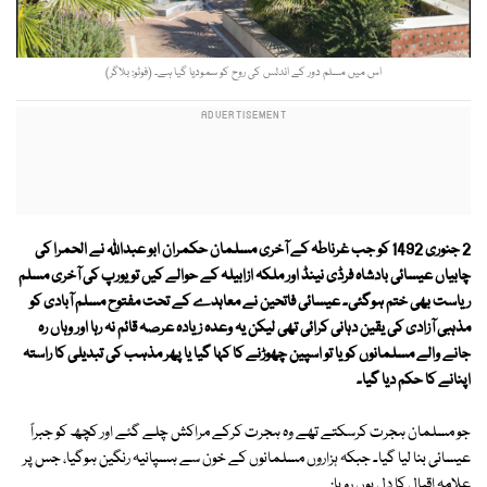
اس میں مسلم دور کے اندلس کی روح کو سمودیا گیا ہے۔ (فوٹو: بلاگر)
2 جنوری 1492 کو جب غرناطہ کے آخری مسلمان حکمران ابو عبداللہ نے الحمرا کی
چابیاں عیسائی بادشاہ فرڈی نینڈ اور ملکہ ازابیلہ کے حوالے کیں تو یورپ کی آخری مسلم
ریاست بھی ختم ہوگئی۔ عیسائی فاتحین نے معاہدے کے تحت مفتوح مسلم آبادی کو
مذہبی آزادی کی یقین دہانی کرائی تھی لیکن یہ وعدہ زیادہ عرصہ قائم نہ رہا اور وہاں رہ
جانے والے مسلمانوں کو یا تو اسپین چھوڑنے کا کہا گیا یا پھر مذہب کی تبدیلی کا راستہ
اپنانے کا حکم دیا گیا۔
جو مسلمان ہجرت کرسکتے تھے وہ ہجرت کرکے مراکش چلے گئے اور کچھ کو جبراً
عیسائی بنا لیا گیا۔ جبکہ ہزاروں مسلمانوں کے خون سے ہسپانیہ رنگین ہوگیا، جس پر
علامہ اقبال کا دل یوں رویا: