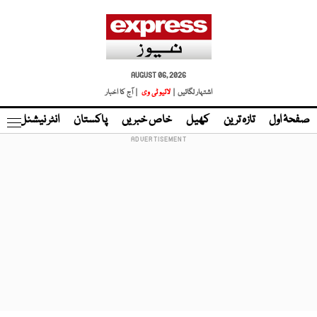
AUGUST 06, 2026
اشتہار لگائیں |
لائیو ٹی وی
| آج کا اخبار
صفحۂ اول
تازہ ترین
کھیل
خاص خبریں
پاکستان
انٹر نیشنل
ٹا