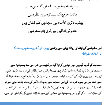
ہسپانیہ تو خونِ مسلماں کا امیں ہے
مانندِ حرم پاک ہے تو میری نظر میں
پوشیدہ تری خاک میں سجدوں کے نشاں ہیں
خاموش اذانیں ہیں تری بادِ سحر میں
اس سفرنامے کی ابتدائی روداد یہاں سے پڑھئے:
یورپ کی آخری مسلم ریاست کا
دارالخلافہ غرناطہ
مساجد کو گرجا گھروں میں تبدیل کردیا گیا اور کچھ ہی عرصے بعد ہسپانیہ سے
مسلمانوں کا نام و نشان مٹا دیا گیا۔ چھ صدیاں قبل جہاں اذان کی آواز بند کردی گئی
تھی اب وہیں پھر اللہ اکبر کی صدا بلند ہورہی ہے۔ اذان کی یہ آواز جامع مسجد غرناطہ
سے بلند ہورہی ہے۔ غرناطہ کی اس مسجد سے جب اللہ اکبر کی صدا بلند ہوتی ہے تو
الحمرا کے در و دیوار اسے سن کر عہد ماضی کو یاد کرتے ہوں گے۔ اس مسجد کی تعمیر
کی اجازت دے کر گویا اہل ہسپانیہ نے ماضی کے جبر کا ازالہ کرنے کی کوشش کی ہے۔