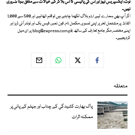
نوٹ: ایکسپریس نیوز اور اس کی پالیسی کا اس بلاگر کے خیالات سے متفق ہونا ضروری
نہیں۔
اگر آپ بھی ہمارے لیے اردو بلاگ لکھنا چاہتے ہیں تو قلم اٹھائیے اور 500 سے 1,000
الفاظ پر مشتمل تحریر اپنی تصویر، مکمل نام، فون نمبر، فیس بک اور ٹوئٹر آئی ڈیز اور
اپنے مختصر مگر جامع تعارف کے ساتھ
blog@express.com.pk
پر ای میل
کردیجیے۔
متعلقہ
پاک بھارت کشیدگی کے چناب اور جہلم کے پانی پر
ممکنہ اثرات