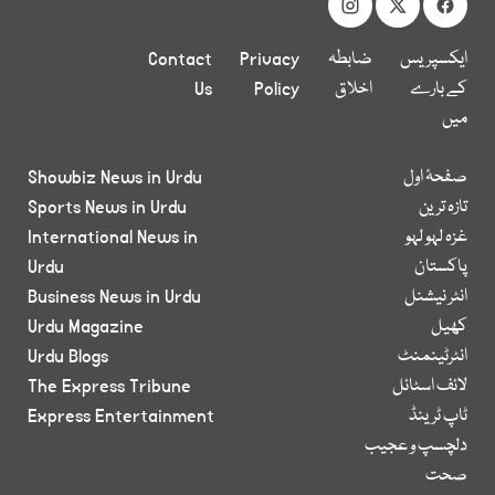
ایکسپریس
ضابطہ
Privacy
Contact
کے بارے
اخلاق
Policy
Us
میں
صفحۂ اول
Showbiz News in Urdu
تازہ ترین
Sports News in Urdu
غزہ لہو لہو
International News in
پاکستان
Urdu
انٹر نیشنل
Business News in Urdu
کھیل
Urdu Magazine
انٹرٹینمنٹ
Urdu Blogs
لائف اسٹائل
The Express Tribune
ٹاپ ٹرینڈ
Express Entertainment
دلچسپ و عجیب
صحت