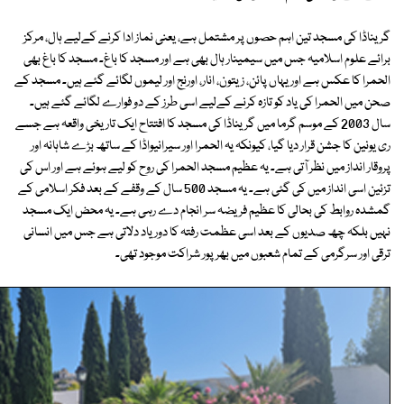
گریناڈا کی مسجد تین اہم حصوں پر مشتمل ہے، یعنی نماز ادا کرنے کےلیے ہال، مرکز
برائے علوم اسلامیہ جس میں سیمینار ہال بھی ہے اور مسجد کا باغ۔ مسجد کا باغ بھی
الحمرا کا عکس ہے اور یہاں پائن، زیتون، انار، اورنج اور لیموں لگائے گئے ہیں۔ مسجد کے
صحن میں الحمرا کی یاد کو تازہ کرنے کےلیے اسی طرز کے دو فوارے لگائے گئے ہیں۔
سال 2003 کے موسم گرما میں گریناڈا کی مسجد کا افتتاح ایک تاریخی واقعہ ہے جسے
ری یونین کا جشن قرار دیا گیا، کیونکہ یہ الحمرا اور سیرانیواڈا کے ساتھ بڑے شاہانہ اور
پروقار انداز میں نظر آتی ہے۔ یہ عظیم مسجد الحمرا کی روح کو لیے ہوئے ہے اور اس کی
تزئین اسی انداز میں کی گئی ہے۔ یہ مسجد 500 سال کے وقفے کے بعد فکر اسلامی کے
گمشدہ روابط کی بحالی کا عظیم فریضہ سر انجام دے رہی ہے۔ یہ محض ایک مسجد
نہیں بلکہ چھ صدیوں کے بعد اسی عظمت رفتہ کا دور یاد دلاتی ہے جس میں انسانی
ترقی اور سرگرمی کے تمام شعبوں میں بھرپور شراکت موجود تھی۔