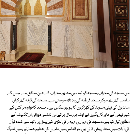
اس مسجد کی محراب، مسجد قرطبہ میں مشہور محراب کے عین مطابق ہے، جس کے
سامنے کھڑے ہوکر مسجد قرطبہ کی یاد تازہ ہوجاتی ہے۔ مسجد کی قبلہ کھڑکیاں
استنبول کی نیلی مسجد کی کھڑکیوں کا ہوبہو عکس ہیں۔ مسجد کا فوارہ مراکش کے
شہر فیض کے ماہر کاریگروں نے ایک ہزار سال پرانے اور اندلسی ڈیزائن اور تکنیک کے
مطابق تیار کیا ہے۔ مسجد کی دیواریں دیودار کی لکڑی کے پینل پر ہاتھ سے کندہ قرآن
کی آیات وہی منظر پیش کرتی ہیں جو اندلس میں ماضی کی عظیم عمارتوں میں نظرآتا