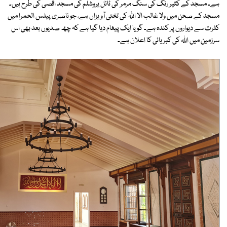
ہے۔ مسجد کے کثیر رنگ کی سنگ مرمر کی ٹائل یروشلم کی مسجد اقصیٰ کی طرح ہیں۔
مسجد کے صحن میں ولا غالب الا اللہ کی تختی آویزاں ہے، جو ناصری پیلس الحمرا میں
کثرت سے دیواروں پر کندہ ہے۔ گویا ایک پیغام دیا گیا ہے کہ چھ صدیوں بعد بھی اس
سرزمین میں اللہ کی کبریائی کا اعلان ہے۔