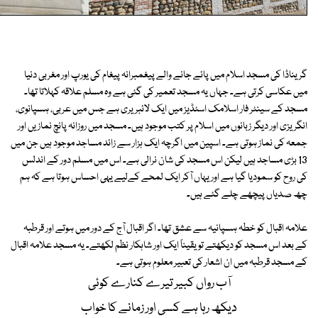
گریناڈا کی مسجد اسلام میں پائے جانے والے پیغمبرانہ پیغام کی یورپ اور مغربی دنیا
میں عکاسی کرتی ہے۔ جہاں یہ مسجد تعمیر کی گئی ہے وہ مسلم علاقہ کہلاتا تھا۔
مسجد کے سینٹر فار اسلامک اسٹڈیز میں ایک لائبریری ہے جس میں عربی، ہسپانوی،
انگریزی اور دیگر زبانوں میں اسلام پر کتب موجود ہیں۔ مسجد میں روزانہ پانچ نمازیں اور
جمعہ کی نماز ہوتی ہے۔ اسپین میں اگرچہ ایک ہزار سے زائد مساجد موجود ہیں جن میں
13 بڑی مساجد ہیں لیکن اس مسجد کی شان نرالی ہے۔ اس میں مسلم دور کے اندلس
کی روح کو سمودیا گیا ہے اور یہاں آکر ایک لمحے کےلیے یہی احساس ہوتا ہے کہ ہم
چھ صدیاں پیچھے چلے گئے ہیں۔
علامہ اقبال کو خطہ ہسپانیہ سے عشق تھا۔ اگر اقبال آج کے دور میں ہوتے اور قرطبہ
کے بعد اس مسجد کو دیکھتے تو یقیناً ایک اور شاہکار نظم لکھتے۔ یہ مسجد علامہ اقبال
کے مسجد قرطبہ میں ان اشعار کی تعبیر معلوم ہوتی ہے۔
آب رواں کبیر تیرے کنارے کوئی
دیکھ رہا ہے کسی اور زمانے کا خواب