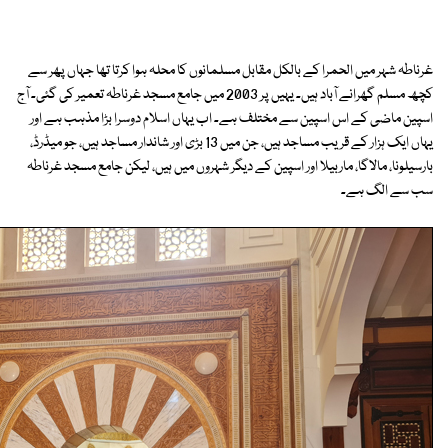
غرناطہ شہر میں الحمرا کے بالکل مقابل مسلمانوں کا محلہ ہوا کرتا تھا جہاں پھر سے
کچھ مسلم گھرانے آباد ہیں۔ یہیں پر 2003 میں جامع مسجد غرناطہ تعمیر کی گئی۔ آج
اسپین ماضی کے اس اسپین سے مختلف ہے۔ اب یہاں اسلام دوسرا بڑا مذہب ہے اور
یہاں ایک ہزار کے قریب مساجد ہیں، جن میں 13 بڑی اور شاندار مساجد ہیں، جو میڈرڈ،
بارسیلونا، مالاگا، ماربیلا اور اسپین کے دیگر شہروں میں ہیں، لیکن جامع مسجد غرناطہ
سب سے الگ ہے۔