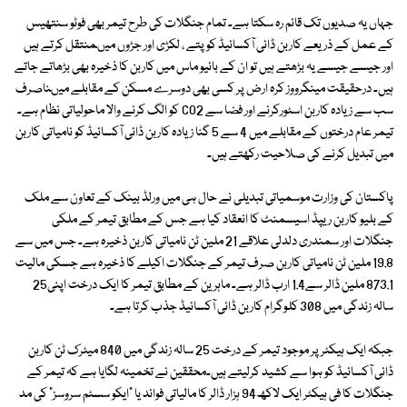
جہاں یہ صدیوں تک قائم رہ سکتا ہے۔ تمام جنگلات کی طرح تیمر بھی فوٹو سنتھیس
کے عمل کے ذریعے کاربن ڈائی آکسائیڈ کو پتے ، لکڑی اور جڑوں میںمنتقل کرتے ہیں
اور جیسے جیسے یہ بڑھتے ہیں تو ان کے بائیو ماس میں کاربن کا ذخیرہ بھی بڑھاتے جاتے
ہیں۔ درحقیقت مینگرووز کرہ ارض پر کسی بھی دوسرے مسکن کے مقابلے میںناصرف
سب سے زیادہ کاربن اسٹورکرنے اور فضا سے CO2 کو الگ کرنے والا ماحولیاتی نظام ہے۔
تیمر عام درختوں کے مقابلے میں 4 سے 5 گنا زیادہ کاربن ڈائی آکسائیڈ کو نامیاتی کاربن
میں تبدیل کرنے کی صلاحیت رکھتے ہیں۔
پاکستان کی وزارت موسمیاتی تبدیلی نے حال ہی میں ورلڈ بینک کے تعاون سے ملک
کے بلیو کاربن ریپڈ اسیسمنٹ کا انعقاد کیا ہے جس کے مطابق تیمر کے ملکی
جنگلات اور سمندری دلدلی علاقے 21 ملین ٹن نامیاتی کاربن ذخیرہ ہے۔ جس میں سے
19.8 ملین ٹن نامیاتی کاربن صرف تیمر کے جنگلات اکیلے کا ذخیرہ ہے جسکی مالیت
873.1 ملین ڈالر سے1.4 ارب ڈالر ہے۔ ماہرین کے مطابق تیمر کا ایک درخت اپنی25
سالہ زندگی میں 308 کلوگرام کاربن ڈائی آکسائیڈ جذب کرتا ہے۔
جبکہ ایک ہیکٹر پر موجود تیمر کے درخت 25 سالہ زندگی میں 840 میٹرک ٹن کاربن
ڈائی آکسائیڈ کو ہوا سے کشید کرلیتے ہیں۔محققین نے تخمینہ لگایا ہے کہ تیمر کے
جنگلات کا فی ہیکٹر ایک لاکھ94 ہزار ڈالر کا مالیاتی فوائد یا "ایکو سسٹم سروسز" کی مد