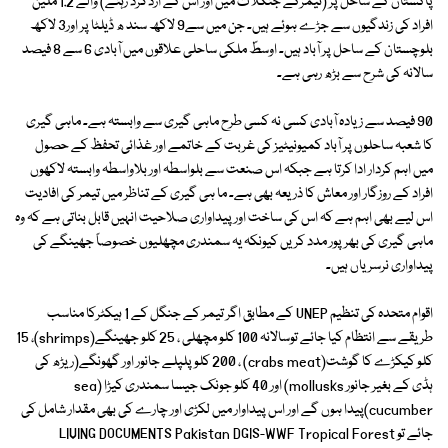
پاکستان کے ساحل پر (تیمرکے جنگلات میں اور اس کے اردگرد رہنے) والے 1.2 ملین
افراد کی زندگیوں سے جڑے ہوئے ہیں۔ جن میں سے9 لاکھ سند ھ ڈیلٹا پر اور3 لاکھ
بلوچستان کے ساحل پر آباد ہیں۔ اوسطً ملکی ساحلی علاقوں میں آبادی 6 سے 8 فیصد
سالانہ کی شرح سے بڑھ رہی ہے۔
90 فیصد سے زیادہ آبادی کسی نہ کسی طرح ماہی گیری سے وابستہ ہے۔ ماہی گیری
کا شعبہ ساحلوں پر آباد کمیونیٹیز کی غربت کے خاتمے اور غذائی تحفظ کے حصول
میں اہم کردار ادا کرتا ہے جبکہ اس صنعت سے بلواسطہ اور بلاواسطہ وابستہ لاکھوں
افراد کے روزگار اور معاش کا ذریعہ بھی ہے۔ ما ہی گیری کے تناظر میں تیمر کی افادیت
اس لیے بھی اہم ہے کہ اس کی ساخت اور پیداواری صلاحیت انہیں قابل بناتی ہے کہ وہ
ماہی گیری کی بھرپور مدد کریں کیونکہ یہ سمندری مچھلیوں خصوصاً جھینگے کی
پیداواری نرسریاں ہیں۔
اقوام متحدہ کی تنظیم UNEP کے مطابق اگر تیمر کے جنگل کے 1 ہیکٹرکا مناسب
طریقے سے انتظام کیا جائے توسالانہ 100 کلو مچھلی ، 25 کلو جھینگے(shrimps)، 15
کلو کیکڑے کا گوشت(crabs meat) ، 200 کلو پلپلے جانور اور گھونگے(ریڑھ کی
ہڈی کے بغیر جانور mollusks) اور 40 کلو جونک جیسا سمندری کیڑا (sea
cucumber)پیدا ہوں گے اور اس پیداوار میں لکڑی اور چارے کی بھی مقدار شامل کی
جائے تو LIVING DOCUMENTS Pakistan DGIS-WWF Tropical Forest