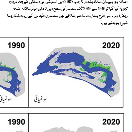
اضافہ ہوا ہے۔ ان اعدادوشمار کا جب 2007 میں اسٹیشن کی منتقلی کے بعد دوبارہ
تجزیہ کیا گیا تو 1916 سے2016 تک سمندر کی سطح میں2 ملی میٹر سالانہ اضافہ
ریکارڈ ہوا۔ اسی طرح ہمارے ساحلی علاقے بھی سمندری طوفانوں کے زیادہ شکار بننا
شروع ہوچکے ہیں۔