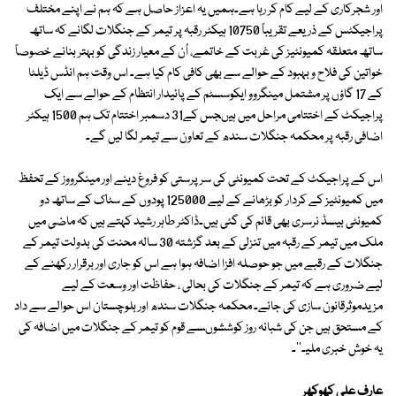
اور شجرکاری کے لیے کام کر رہا ہے۔ہمیں یہ اعزاز حاصل ہے کہ ہم نے اپنے مختلف
پراجیکٹس کے ذریعے تقریباً 10750 ہیکٹر رقبہ پر تیمر کے جنگلات لگانے کہ ساتھ
ساتھ متعلقہ کمیونٹیز کی غربت کے خاتمے، اُن کے معیار زندگی کو بہتر بنانے خصوصاً
خواتین کی فلاح و بہبود کے حوالے سے بھی کافی کام کیا ہے۔ اس وقت ہم انڈس ڈیلٹا
کے 17 گاؤں پر مشتمل مینگروو ایکوسسٹم کے پائیدار انتظام کے حوالے سے ایک
پراجیکٹ کے اختتامی مراحل میں ہیںجس کے31 دسمبر اختتام تک ہم 1500 ہیکٹر
اضافی رقبہ پر محکمہ جنگلات سندھ کے تعاون سے تیمر لگا لیں گے۔
اس کے پراجیکٹ کے تحت کمیونٹی کی سرپرستی کو فروغ دینے اور مینگرووز کے تحفظ
میں کمیونٹیز کے کردار کو بڑھانے کے لیے 125000 پودوں کے سٹاک کے ساتھ دو
کمیونٹی بیسڈ نرسری بھی قائم کی گئی ہیں۔ڈاکٹر طاہر رشید کہتے ہیں کہ ماضی میں
ملک میں تیمر کے رقبہ میں تنزلی کے بعد گزشتہ 30 سالہ محنت کی بدولت تیمر کے
جنگلات کے رقبے میں جو حوصلہ افزا اضافہ ہوا ہے اس کو جاری اور برقرار رکھنے کے
لیے ضروری ہے کہ تیمر کے جنگلات کی بحالی ، حفاظت اور وسعت کے لیے
مزیدموثرقانون سازی کی جائے۔ محکمہ جنگلات سندھ اور بلوچستان اس حوالے سے داد
کے مستحق ہیں جن کی شبانہ روز کوششوںسے قوم کو تیمر کے جنگلات میں اضافہ کی
یہ خوش خبری ملیـ''۔
عارف علی کھوکھر