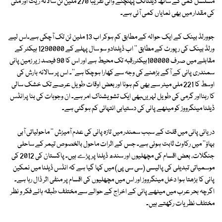
مسلسل کمی کے ساتھ ڈیلٹاتک پہنچنے والی تقریباً 270 ملین ٹن سالانہ ریت اور مٹی
کی مقدار میں بھی نمایاں کمی آئی ہے۔
جوورلڈ بینک کے ایک حوالہ کے مطابق کم ہوکر اب 13 ملین ٹن تک آچکی ہے۔اس لیے
ورلڈ بینک کی رپورٹ کے مطابق '' اب ڈیلٹادو سو سال پہلے کے 1290000 ہیکٹر کے
مقابلے میں صرف 100000ہیکٹررقبہ تک محیط ہے اور اس کا 90 فیصد زیر زمین پانی
سمندری پانی کے آگے بڑھنے کی وجہ سے کھارا ہوچکا ہے''۔ اس پر سالانہ بارش کی
اوسط کا 221 ملی میٹر سے بھی کم ہونا اور بعض اوقات طویل عرصے تک خشک سالی
کا رہنااور گرمی کی طویل لہریںبھی ایک تشویشناک امر ہے۔ ان وجوہات کی بنا پرانڈس
ڈیلٹا مینگرووز کو میٹھے پانی کی دستیابی انتہائی کم ہوگئی ہے۔
دریائی پانی میں قلت کے سبب سمندر میں تازہ پانی کی عدم آمیزش '' ماحولیاتی آبی
بہاؤ'' میں رکاوٹ ثابت ہوئی ہے۔ جس کے اثرات ماحول بالخصوص تیمر کے ساحلی
جنگلات، بعض اقسام کی مچھلیوں اور سندھ ڈیلٹا پر پڑے ہیں۔ پاکستان کی 2012 کی
موسمیاتی تبدیلی کی پالیسی (سی سی پی) میں کہا گیا ہے کہ انڈس ڈیلٹا میں نمکین
پانی کا بڑھتا ہوا دخل مینگرووز اور اس میں مچھلیوں کی اقسام پر منفی اثر ڈال رہا ہے۔
اگرچہ بحر عرب میں میٹھے پانی کے اخراج کے حوالے سے مختلف طبقہ ہائے فکر و نظر
مختلف نظریات رکھتے ہیں۔