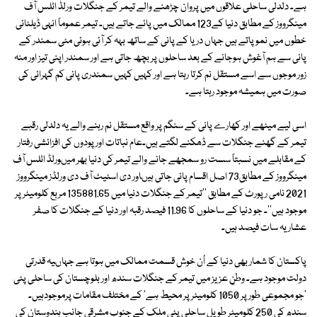
ہے۔ دلدلی ساحلی علاقوں میں پروان چڑھنے والے تیمر کے جنگلات ورلڈ اٹلس آف
مینگرووز کے مطابق دنیا کے123 ممالک میں پائے جاتے ہیں۔ تیمر عموماً انہی ڈیلٹائی
خطوں میں نمو پاتے ہیں جہاں دریا کے پانی کے ساتھ بہہ کر آئی ہوئی مٹی سمندر کے
پانی سے ہم آغوش ہوجانے کے بعد ساحلوں پر بچھ جاتی ہے اور سمندر اپنی تیز اور منہ
زور موجوں سے اسے مستقل نم کرتا رہتا ہے اور کہیں کہیں سمندری پانی کم گہرائی کی
صورت میں ہمیشہ موجود رہتا ہے۔
اسی لیے میٹھے اور کھارے پانی کے سنگم پر واقع مستقل نم رہنے والے یہ دلدلی رقبے
تیمر کے گھنے جنگلات سے ڈھکنے لگتے ہیں۔عام نباتات اور پودوں کی افزائشی رفتار
کے مقابلے میں نسبتاً سست رو سمجھے جانے والے تیمر کی دنیا بھر میںورلڈ اٹلس آف
مینگرووز کے مطابق73 اصل اقسام پائی جاتی ہیںاور دی اسٹیٹ آف دی ورلڈز مینگرووز
2021 نامی رپورٹ کے مطابق ''تیمر کے جنگلات دنیا میں 135881.65 مربع کلومیٹر پر
موجود ہیں''۔ جو دنیا کے ساحلوں کا 11.96 فیصد رقبہ اور دنیا کے جنگلات کا صفر
عشاریہ سات فیصد ہیں۔
پاکستان کا شمار بھی دنیا کے اُن خوش قسمت ممالک میں ہوتا ہے جہاںیہ قدرتی
دولت موجود ہے۔ وطنِ عزیز میں تیمر کے جنگلات سندھ اور بلوچستان کی ساحلی پٹی
'جو مجموعی طور پر 1050 کلومیٹر پر محیط ہے' کے مختلف مقامات پرموجودہیں۔
سندھ کی 250 کلومیٹر طویل ساحلی پٹی ملک کے جنوب مشرقی جانب ہندوستان کی