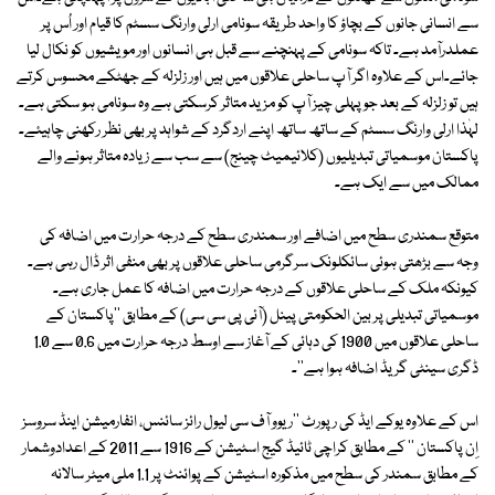
سے انسانی جانوں کے بچاؤ کا واحد طریقہ سونامی ارلی وارنگ سسٹم کا قیام اور اُس پر
عملدرآمد ہے۔ تاکہ سونامی کے پہنچنے سے قبل ہی انسانوں اور مویشیوں کو نکال لیا
جائے۔اس کے علاوہ اگر آپ ساحلی علاقوں میں ہیں اور زلزلہ کے جھٹکے محسوس کرتے
ہیں تو زلزلہ کے بعد جو پہلی چیز آپ کو مزید متاثر کرسکتی ہے وہ سونامی ہو سکتی ہے۔
لہٰذا ارلی وارنگ سسٹم کے ساتھ ساتھ اپنے اردگرد کے شواہد پر بھی نظر رکھنی چاہیئے۔
پاکستان موسمیاتی تبدیلیوں (کلائیمیٹ چینج) سے سب سے زیادہ متاثر ہونے والے
ممالک میں سے ایک ہے۔
متوقع سمندری سطح میں اضافے اور سمندری سطح کے درجہ حرارت میں اضافہ کی
وجہ سے بڑھتی ہوئی سائکلونک سرگرمی ساحلی علاقوں پر بھی منفی اثر ڈال رہی ہے۔
کیونکہ ملک کے ساحلی علاقوں کے درجہ حرارت میں اضافہ کا عمل جاری ہے۔
موسمیاتی تبدیلی پر بین الحکومتی پینل (آئی پی سی سی) کے مطابق ''پاکستان کے
ساحلی علاقوں میں 1900 کی دہائی کے آغاز سے اوسط درجہ حرارت میں 0.6 سے 1.0
ڈگری سینٹی گریڈ اضافہ ہوا ہے''۔
اس کے علاوہ یوکے ایڈ کی رپورٹ ''ریوو آف سی لیول رائز سائنس، انفارمیشن اینڈ سروسز
اِن پاکستان '' کے مطابق کراچی ٹائیڈ گیج اسٹیشن کے 1916 سے 2011 کے اعدادوشمار
کے مطابق سمندر کی سطح میں مذکورہ اسٹیشن کے پوائنٹ پر 1.1 ملی میٹر سالانہ