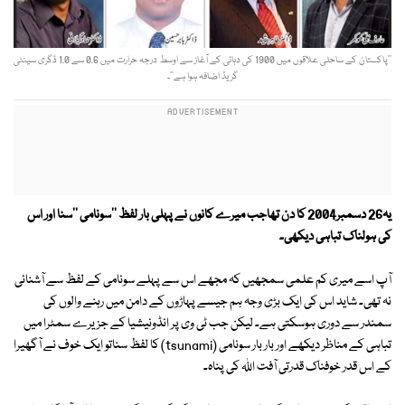
’’پاکستان کے ساحلی علاقوں میں 1900 کی دہائی کے آغاز سے اوسط درجہ حرارت میں 0.6 سے 1.0 ڈگری سینٹی
گریڈ اضافہ ہوا ہے‘‘۔
یہ26 دسمبر2004 کا دن تھاجب میرے کانوں نے پہلی بار لفظ ''سونامی ''سنا اور اس
کی ہولناک تباہی دیکھی۔
آپ اسے میری کم علمی سمجھیں کہ مجھے اس سے پہلے سونامی کے لفظ سے آشنائی
نہ تھی۔ شاید اس کی ایک بڑی وجہ ہم جیسے پہاڑوں کے دامن میں رہنے والوں کی
سمندر سے دوری ہوسکتی ہے۔ لیکن جب ٹی وی پر انڈونیشیا کے جزیرے سمٹرا میں
تباہی کے مناظر دیکھے اور بار بار سونامی (tsunami) کا لفظ سناتو ایک خوف نے آگھیرا
کے اس قدر خوفناک قدرتی آفت اللہ کی پناہ۔