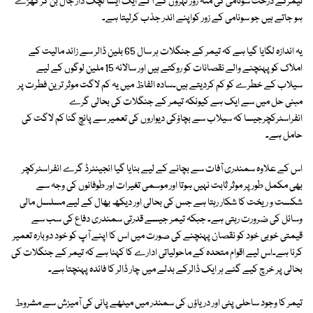
تیمرکے درخت سونامی کی منہ زور لہروں کے آگے ایک ایسا لچک دار جال بن کر کھڑے
ہو جاتے ہیں جو سونامی کے زور کواپنے اندر جذب کرلیتا ہے۔
یہ اندازہ لگایا گیا ہے کہ تیمر کے جنگلات ہر سال 65 بلین ڈالر سے زائد مالیت کے
املاک کو پہنچنے والے نقصانات کو روکتے ہیں اور سالانہ 15 ملین لوگوں کے لیے
سیلاب کے خطرے کو کم کردیتے ہیں۔سادہ الفاظ میں یہ کم لاگت موثر ترین فطرت پر
مبنی حل میں سے ایک ہے کیونکہ تیمر کے جنگلات کی بحالی گرے
انفراسٹرکچرجیسا کہ سیلاب سے بچاؤکی دیواروں کی تعمیر سے پانچ گنا کم لاگت کی
حامل ہے۔
اس کے علاوہ سمندری آفات سے بچانے کے لیے بنایا گیا انجینئرڈ گرے انفراسٹرکچر
بھی مکمل طور پر موثر ثابت نہیں ہوتا اور موسمی تغیرات اور طوفانوں کی وجہ سے
شکست و ریخت کا شکار رہتا ہے جس کی بحالی اور دیکھ بھال کے لیے مسلسل مالی
وسائل کی ضرورت رہتی ہے۔ جبکہ تیمر جیسے قدرتی سمندری دفاع کی سب سے
قیمتی خوبی خود کو نقصان پہنچنے کی صورت میں اس کا اپنے آپ کو خود دوبارہ تعمیر
کرنا ہے۔اس لیے اقوام متحدہ کے ماحولیاتی ادارے کا کہنا ہے کہ تیمر کے جنگلات کی
بحالی پر خرچ کیے گئے ہر ایک ڈالرکے بدلے میں چار ڈالر کا فائدہ پہنچتا ہے۔
تیمر کا وجود ساحلی پٹی اور دریاؤں کی سمندر میں میٹھے پانی کی آمیزش سے مشروط