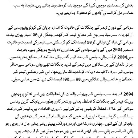
بخش کر سمندری موجوں کے آگے موجود بند کو مضبوط بناتے ہیں۔ نتیجتاً یہ سب
عناصر مل کر انسانی آبادیوں کو محفوظ بنادیتے ہیں۔
سونامی کے دوران تیمر کے جنگلات کی افادیت کا اندازہ جاپان کی کیوٹو یونیورسٹی کے
ان تجربات سے ہوتا ہے جن کے مطابق تیمر کے گھنے جنگل کی 100 میٹر چوڑی بیلٹ
سونامی کی تباہ کن توانائی کو 90 فیصد تک کم کر سکتی ہے۔تیمر کی اہمیت و افادیت
دسمبر 2004 میں آنے والے سونامی کے بعد اور زیادہ واضح ہوچکی ہے۔ بحر ہند
میں2004 کو آنے والی سونامی کے بعد کیے گئے ایک مطالعہ کے مطابق بحر ہند میں
جزائر انڈمان کے جن علاقوں میں تیمر کے قدیم جنگلات تھے وہاں سونامی سے متاثر
ہونے والے صرف 7 فیصد دیہات کو شدید نقصان پہنچا۔ اس کے برعکس تیمر کے
انحطاط یا خاتمے والے علاقوں میں 80 سے100 فیصد تک دیہات میں تباہی ہوئی۔
2004 کے بعد سے سونامی کے چھوٹے واقعات کی تحقیقات بھی اسی نتائج پر پہنچی
ہیںکہ تیمر کے جنگلات کا تحفظ، بحالی اور شجر کاری بطوراسٹریٹجک گرین بیلٹس
سونامی کے خلاف تحفظ کو یقینی بنانے کے لیے ضروری اقدامات ہیں۔ تیمر کے درخت
ایسا کیسے کرپاتے ہیں؟ ماہرین اس خوبی کو بعض اقسام کے تیمر کے درختوں کی
اونچائی ان کے تنوں ، چھتری دار شاخوںاور دوردور تک پھیلی پتلی پتلی جال دار جڑیں جو
پانی کے اندر اور پانی سے باہر کھلی فضا میں بھی موجود ہوتی ہیں کو قرار دیتے ہیں۔