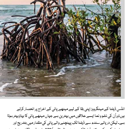
انڈس ڈیلٹا کے مینگرووز اپنی بقا کے لیے میٹھے پانی کے اخراج پر انحصار کرتے
ہیںاوراُن کی نشو و نما ایسے علاقوں میں بہترین ہے جہاں میٹھے پانی کا بہاؤبہتر ہوتا
ہے۔ لیکن دریائے سندھ سے ڈیلٹا تک پہنچنے والے پانی کی مقدار میں بتدریج اور