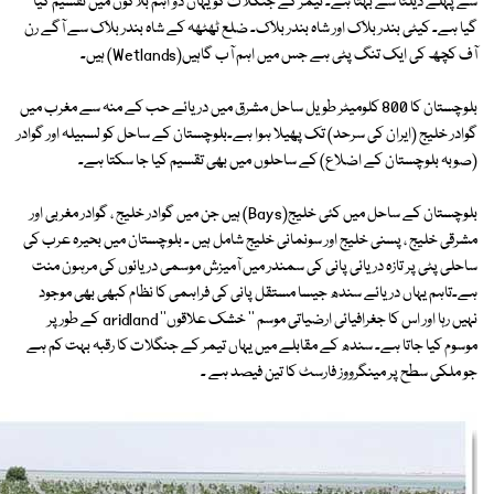
سے پہلے ڈیلٹا سے بہتا ہے۔ تیمر کے جنگلات کویہاں دو اہم بلاکوں میں تقسیم کیا
گیا ہے۔ کیٹی بندر بلاک اور شاہ بندر بلاک۔ ضلع ٹھٹھہ کے شاہ بندر بلاک سے آگے رن
آف کچھ کی ایک تنگ پٹی ہے جس میں اہم آب گاہیں(Wetlands) ہیں۔
بلوچستان کا 800 کلومیٹر طویل ساحل مشرق میں دریائے حب کے منہ سے مغرب میں
گوادر خلیج (ایران کی سرحد) تک پھیلا ہوا ہے۔بلوچستان کے ساحل کو لسبیلہ اور گوادر
(صوبہ بلوچستان کے اضلاع) کے ساحلوں میں بھی تقسیم کیا جا سکتا ہے۔
بلوچستان کے ساحل میں کئی خلیج(Bays) ہیں جن میں گوادر خلیج ، گوادر مغربی اور
مشرقی خلیج ، پسنی خلیج اور سونمانی خلیج شامل ہیں ۔ بلوچستان میں بحیرہ عرب کی
ساحلی پٹی پر تازہ دریائی پانی کی سمندر میں آمیزش موسمی دریائوں کی مرہون منت
ہے۔تاہم یہاں دریائے سندھ جیسا مستقل پانی کی فراہمی کا نظام کبھی بھی موجود
نہیں رہا اور اس کا جغرافیائی ارضیاتی موسم '' خشک علاقوں'' aridland کے طور پر
موسوم کیا جاتا ہے۔ سندھ کے مقابلے میں یہاں تیمر کے جنگلات کا رقبہ بہت کم ہے
جو ملکی سطح پر مینگرووز فارسٹ کا تین فیصد ہے ۔