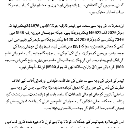
کٹائی ، جانوروں کی گنجائش سے زیادہ چرائی اور شہری وسعت اور ترقی کے لیے تیمر کا
صفایا نمایاں محرک ہیں۔
ان محرکات کی وجہ سے سندھ میں تیمر کا رقبہ جو 1966میں 344870ہیکٹرز تھا کم
ہوکر 2020 تک140922 ہیکٹر ہوچکا ہے۔ جبکہ بلوچستان میں یہ رقبہ 1988 میں
7340 ہیکٹر سے کم ہوکر 2020 تک 5436 ہیکٹر ہوچکا ہے۔تیمر کے رقبے میں اس
کمی کا معاشی نقصان یہ ہوا کہ 1951 میں انڈس ڈیلٹا نے5 ہزار ٹن مچھلی پیدا کی
جوحالیہ برسوں میں کم ہوکر3 سو ٹن تک آچکی ہے۔جھینگا جو تیمر کے ماحولیاتی نظام
کی ایک اہم پیداوار ہے اس کی پکڑے جانے والی مقدار میں بھی واضح کمی آئی ہے جو
1980 کی دہائی میں29 ہزار ٹن سالانہ تھی کم ہوکر 18500 ٹن تک آچکی تھی۔
تیمر کی تنزلی کی وجہ سے ساحلوں کی حفاظت ،طوفانوں اور قدرتی آفات کے خلاف
فطرت کی ڈھال کے طور پراِن کا انمول کرداد محدود ہوتا جاتا ہے۔ جس کی وجہ سے
ساحلی آبادیوں کو جانی اور مالی نقصانات کا سامنا باربار اور زیادہ شدت سے برداشت کرنا
پڑتا ہے۔ جبکہ ساحلی علاقوں کے ماحولیاتی نظام میں تنزلی کے باعث قدرتی وسائل کو
زمینی کٹاؤ اور ہوا کے کٹاؤ کی وجہ سے نقصان پہنچتا ہے۔
اس کے علاوہ جب تیمر کے جنگلات کو کاٹا جاتا ہے تو اِن کا ذخیرہ شدہ کاربن فضا میں