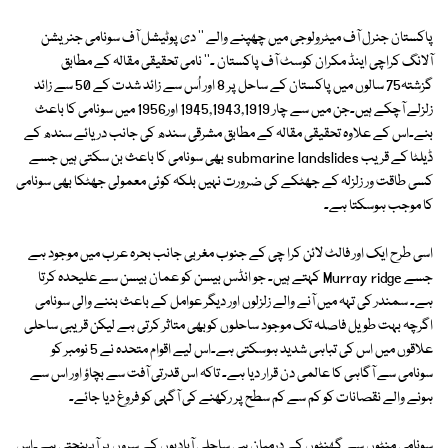
پاکستان جنرل آف میٹرولوجی میں چھپنے والے '' دی پوٹیشل آف سونامی جنریشن
آلانگ کراچی اینڈ مکران کوسٹ آف پاکستان ـ'' نامی تحقیقی مقالہ کے مطابق
گزشتہ75 سالوں میں پاکستان کے ساحل پر 8 اور اُس سے زائد شدت کے 50 سے زائد
زلزلے آچکے ہیں۔جن میں سے چار 1945,1943,1919 اور1956 میں سونامی کا باعث
بنے۔اس کے علاوہ تحقیقی مقالہ کے مطابق مشرقی سندھ کی جانب دریائے سندھ کے
ڈیلٹا کے قریب submarine landslides بھی سونامی کا باعث بن سکتی ہیں جسے
کسی طاقت ور زلزلہ کے جھٹکے کی ضرورت نہیں بلکہ کوئی معمولی جھٹکا بھی سونامی
کا موجب ہوسکتا ہے۔
اسی طرح ایک اور فالٹ لائن کرا چی کے جنوب مغربی جانب بحرہ عرب میں موجود ہے
جسے Murray ridge کہتے ہیں۔ جو انڈس بیسن کو عمان بیسن سے علیحدہ کرتا
ہے۔ سمندر کی تہہ میں آنے والے زلزلوں اور دیگر عوامل کے باعث بننے والی سونامی
اگرچہ بہت طویل فاصلہ تک موجود ساحلوں کوبھی متاثر کرتی ہے لیکن قریبی ساحلی
علاقوں میں اس کی تباہی شدید ہوسکتی ہے۔اس لیے اقوام متحدہ نے 5 نومبر کو
سونامی سے آگاہی کا عالمی دن قرار دیا ہے۔ تاکہ اس قدرتی آفت سے بچاؤ اور اس سے
ہونے والے نقصانات کو کم سے کم سطح پر رکھنے کی آگہی کو فروغ دیا جائے۔
سونامی منٹوں سے گھنٹوں کے درمیان ہی ساحلی آبادیوں کے سروں پر آپہنچتی ہے۔اس