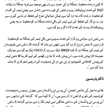
کا کوئی درخت محفوظ جنگلات کی حدود سے باہر بھی موجود ہے تویہ جنگلات ایکٹ
1927 کے تحت پروٹیکٹڈ ریزرو درختوں کی فہرست میں شامل ہے ۔یعنی تیمر کی اقسام
کو محفوظ درخت کادرجہ دیا گیا ہے۔لیکن حیاتیاتی تنوع کے تحفظ اور ماہی گیری سے
جڑے روزگار کے تحفظ کے لیے تیمر کے باقی ماندہ جنگلات کو محفوظ درجہ یعنی
پروٹیکٹڈ فاریسٹ کے تحت لانا ناگزیر ہو گیا ہے۔
دس بلین ٹری سونامی پروگرام کے تحت صوبے میں باقی تیمر کے جنگلات کو محفوظ
قرار دینے کا عمل شروع کر دیا گیا ہے۔ انھوں نے بتایا کہ گزشتہ 15 سالوں میں بلوچستان
کے تیمر کے جنگلات کا رقبہ 10028 ایکڑ سے بڑھ کر 13433 ایکڑ ہو گیا ہے جو ایک
حوصلہ افزا پیش رفت ہے۔ اس پیش رفت کا جاری رکھنے کے لیے تقریباً 10 ملین تیمر
کے پودوں کامقامی کمیونٹیز اور این جی اوز کی شمولیت کے ذریعے شجرکاری کا ہدف
بنایا گیا ہے''۔
ڈاکٹر بابرحسین
بقائے ماحول کی عالمی انجمن، آئی یو سی این پاکستان میں نیچرل ریسورس منیجمنٹ
کورڈینیٹر کے طورپر فرائض ادا کر رہے ہیں۔ اُ ن کا کہنا ہے کہ ''گزشتہ کئی دہائیوں سے
آئی یو سی این پاکستان کے ساحلی علاقوں میں تیمر لگار ہا ہے ہم نے گزشتہ 5 سالوں