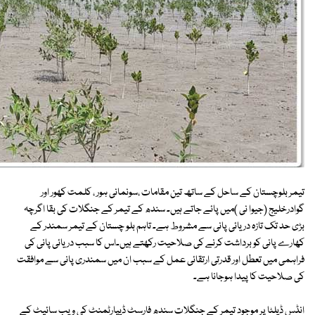
تیمر بلوچستان کے ساحل کے ساتھ تین مقامات ،سونمانی ہور ، کلمت کھور اور
گوادرخلیج (جیوا نی )میں پائے جاتے ہیں۔ سندھ کے تیمر کے جنگلات کی بقا اگرچہ
بڑی حد تک تازہ دریائی پانی سے مشروط ہے۔ تاہم بلو چستان کے تیمر سمندر کے
کھارے پانی کو برداشت کرنے کی صلاحیت رکھتے ہیں۔اس کا سبب دریائی پانی کی
فراہمی میں تعطل اور قدرتی ارتقائی عمل کے سبب ان میں سمندری پانی سے موافقت
کی صلاحیت کا پیدا ہوجانا ہے۔
انڈس ڈیلٹا پر موجود تیمر کے جنگلات سندھ فارسٹ ڈیپارٹمنٹ کی ویب سائیٹ کے