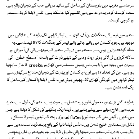
سرحد سے مغرب میں بلوچستان کے ساحل کے ساتھ دریائے حب کے درمیان واقع ہے۔
سندھ کوسٹ کو مزید دو حصوں میں تقسیم کیا جاسکتا ہے ، انڈس ڈیلٹا کریک سسٹم
اور کراچی کوسٹ۔
سندھ میں تیمر کے جنگلات رن آف کچھ سے لیکر کراچی تک، ڈیلٹا کے علاقوں میں
موجود ہیں۔جو پاکستان میں پائے جانے والے تیمر کے جنگلات کا 97 فیصد ہے۔ یہ
خطہ گزشتہ ہزاروں برس سے سمندر میں دریائے سندھ کے میٹھے پانی کی آمیزش اور
سالانہ کروڑوں ٹن لائی ہوئی ریت و مٹی کے ننھے ذرات کے باعث '' مسطح خطوں'' کی
صورت میں وجود میں آیا ہے۔ اس زمینی سلسلے میں کھاڑیوںcreeks کا جال سا بچھا
ہوا ہے۔ جن کی تعداد 17 ہے اور یہ پاکستان اور بھارت کے درمیان متنازع سرکھاڑی سے
لیکر کراچی میں کورنگی کھاڑی تک پھیلی ہوئی ہیں۔ انڈس ڈیلٹا پاکستان کے ساحل کا
ایک اہم نشان ہے۔
یہ ڈیلٹا کئی بڑے اور معمولی نالوں پر مشتمل ہے جو دریائے سندھ کی طرف سے بحیرہ
عرب میں خارج ہونے سے پہلے بنتے ہیں۔ ڈیلٹا ایک پنکھے کی شکل کا ڈیلٹا ہے جس
میں ندیوں ، گیلی مٹی کے میدانوں(mud flates) ، ریت کے ٹیلوں ،تیمرکا مسکن ،
دلدل اور سمندری خلیج شامل ہیں۔ انڈس ڈیلٹا دنیا کے پانچ بڑے ڈیلٹا سسٹم میں سے
ایک ہے۔ یہ دریائے سندھ سے میٹھا پانی حاصل کرتا ہے جو بحیرہ عرب تک پہنچنے