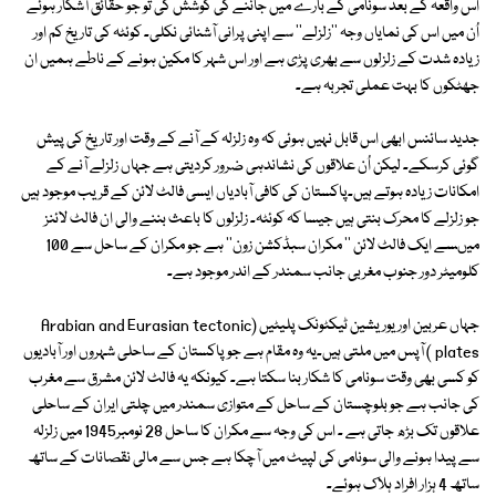
اس واقعہ کے بعد سونامی کے بارے میں جاننے کی کوشش کی تو جو حقائق آشکار ہوئے
اُن میں اس کی نمایاں وجہ ''زلزلے'' سے اپنی پرانی آشنائی نکلی۔ کوئٹہ کی تاریخ کم اور
زیادہ شدت کے زلزلوں سے بھری پڑی ہے اور اس شہر کا مکین ہونے کے ناطے ہمیں ان
جھٹکوں کا بہت عملی تجربہ ہے۔
جدید سائنس ابھی اس قابل نہیں ہوئی کہ وہ زلزلہ کے آنے کے وقت اور تاریخ کی پیش
گوئی کرسکے۔ لیکن اُن علاقوں کی نشاندہی ضرور کردیتی ہے جہاں زلزلے آنے کے
امکانات زیادہ ہوتے ہیں۔پاکستان کی کافی آبادیاں ایسی فالٹ لائن کے قریب موجود ہیں
جو زلزلے کا محرک بنتی ہیں جیسا کہ کوئٹہ۔ زلزلوں کا باعث بننے والی ان فالٹ لائنز
میںسے ایک فالٹ لائن '' مکران سبڈکشن زون'' ہے جو مکران کے ساحل سے 100
کلومیٹر دور جنوب مغربی جانب سمندر کے اندر موجود ہے۔
جہاں عربین اور یوریشین ٹیکٹونک پلیٹیں (Arabian and Eurasian tectonic
plates ) آپس میں ملتی ہیں۔یہ وہ مقام ہے جو پاکستان کے ساحلی شہروں اور آبادیوں
کو کسی بھی وقت سونامی کا شکار بنا سکتا ہے۔ کیونکہ یہ فالٹ لائن مشرق سے مغرب
کی جانب ہے جو بلوچستان کے ساحل کے متوازی سمندر میں چلتی ایران کے ساحلی
علاقوں تک بڑھ جاتی ہے ۔ اس کی وجہ سے مکران کا ساحل 28 نومبر1945 میں زلزلہ
سے پیدا ہونے والی سونامی کی لپیٹ میں آچکا ہے جس سے مالی نقصانات کے ساتھ
ساتھ 4 ہزار افراد ہلاک ہوئے۔