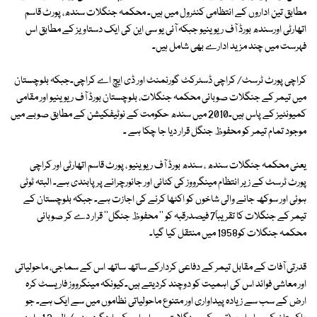
مطابق تین اداروں کے انتظامی کنٹرول میں ہیں۔ محکمہ جنگلات سندھ، پورٹ قاسم
اتھارٹی اورسندھ بورڈ آف ریوینیو جبکہ آئی یو سی این کی ایک دستاویز کے مطابق اس
فہرست میں چند مزید ادارے بھی شامل ہیں۔
کراچی پورٹ ٹرسٹ/ کراچی ڈسٹرکٹ گورنمنٹ اور ڈی ایچ اے کراچی۔جبکہ بلوچستان
میں تیمر کے جنگلات صوبائی محکمہ جنگلات، بلوچستان بورڈ آف ریوینیو اور مقامی
کمیونٹیز کے پاس ہیں۔2010 میں سندھ حکومت کے نوٹیفکیشن کے مطابق صوبے میں
موجود تمام تیمر کو محفوظ جنگل قرار دیا جا چکا ہے ۔
یعنی محکمہ جنگلات سندھ ، سندھ بورڈ آف ریوینیو ، پورٹ قاسم اتھارٹی اور کراچی
پورٹ ٹرسٹ کے زیر انتظام مینگرووز کی کٹائی اور جانورچرانے پر پابندی ہے۔ البتہ ٹوٹی
ہوئی اور سوکھ جانے والی شاخوں کو اکٹھا کرنے کی اجازت ہے۔ جبکہ بلوچستان کے
تیمر کے جنگلات کا تقریباً7 فیصدرقبہ کو '' محفوظ جنگل'' قرار دے کر صوبائی
محکمہ جنگلات کو1958 میں منتقل کیا گیا۔
قدرتی آفات کے مقابل تیمر کے دفاعی کردارکے ساتھ ساتھ اس کے سماجی، ماحولیاتی
اور معاشی فوائد اس کی اہمیت کو دوچند کردیتے ہیں۔کیونکہ مینگرووز فاریسٹ کرہ
ارض کے سب سے زیادہ پیداواری اور متنوع ماحولیاتی نظاموں میں سے ایک ہے۔ جو