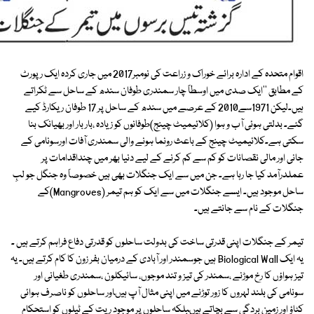
اقوام متحدہ کے ادارہ برائے خوراک و زراعت کی نومبر2017 میں جاری کردہ ایک رپورٹ
کے مطابق ''ایک صدی میں اوسطاً چار سمندری طوفان سندھ کے ساحل سے ٹکراتے
ہیں۔لیکن 1971سے2010 کے عرصے میں سندھ کے ساحل پر 17 طوفان ریکارڈ کیے
گئے۔ بدلتی ہوئی آب و ہوا (کلائیمیٹ چینج)طوفانوں کو زیادہ ،بار بار اور بھیانک بنا
سکتی ہے۔کلائیمیٹ چینج کے باعث رونما ہونے والی سمندری آفات اورسونامی کے
جانی اور مالی نقصانات کو کم سے کم کرنے کے لیے دنیا بھر میں چنداقدامات پر
عملدرآمد کیا جا رہا ہے۔ جن میں سے ایک جنگلات بھی ہیں خصوصاً وہ جنگل جو لبِ
ساحل موجود ہیں۔ ایسے جنگلات میں سے ایک کو ہم تیمر (Mangroves)کے
جنگلات کے نام سے جانتے ہیں۔
تیمر کے جنگلات اپنی قدرتی ساخت کی بدولت ساحلوں کو قدرتی دفاع فراہم کرتے ہیں ۔
یہ ایک Biological Wall ہیں جوسمندر اور آبادی کے درمیان بفر زون کا کام کرتے ہیں۔ یہ
تیز ہواؤں کا رخ موڑنے ،سمندر کی تیز و تند موجوں، سائیکلون ،سمندری طغیانی اور
سونامی کی بلند لہروں کا زور توڑنے میں اپنی مثال آپ ہیںاور ساحلوں کو ناصرف ہوائی
کٹاؤ اور زمین بردگی سے بچاتے ہیںبلکہ ساحلوں پر موجود ریت کے ٹیلوں کو استحکام