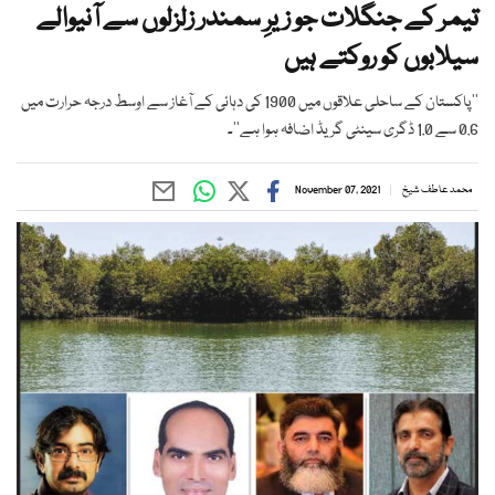
تیمر کے جنگلات جو زیرِ سمندر زلزلوں سے آنیوالے
سیلابوں کو روکتے ہیں
’’پاکستان کے ساحلی علاقوں میں 1900 کی دہائی کے آغاز سے اوسط درجہ حرارت میں
0.6 سے 1.0 ڈگری سینٹی گریڈ اضافہ ہوا ہے‘‘۔
محمد عاطف شیخ
November 07, 2021