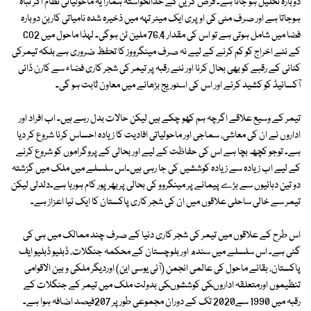
دوبارہ تحلیل ہو جاتا ہے۔ فرض کریں کے خدانخواستہ ہمارا یہ ماحولیاتی نظام اگر تباہ
ہوجاتا ہے اور صرف مٹی کی اوپری ایک میٹر تہہ میں ذخیرہ شدہ نامیاتی کاربن دوبارہ
فضا میں شامل ہوتی ہے تو اس کی مقدار 76.4 ملین ٹن ہوگی۔ لہذا ماحول میں CO2
کے نئے اخراج کو کم کرنے کے لیے نہ صرف مینگرووز کا تحفظ ضروری ہے بلکہ تیمرکی
کٹائی کے رقبے کو بھی بحال کرنا اور نئے رقبہ پر تیمر کی شجر کاری فضاء سے کارن ڈائی
آکسائیڈ کو کشید کرنے اور اس کی اسٹوریج بڑھانے میں معاون ثابت ہو گی۔
تیمر کے وسیع علاقے اگرچہ ہم کھو چکے ہیں لیکن حالات بدل رہے ہیں۔ اب افراد اور
اداروں نے ان کی معاشی، سماجی اور ماحولیاتی افادیت کا زیادہ احساس کرنا شروع کر دیا
ہے۔ توجو کچھ بچا ہے اس کی حفاظت کے لیے اور بحالی کے پروگراموں کو شروع کرنے
کے لیے اب زیادہ سے زیادہ کوششیں کی جا رہی ہیں۔اس سلسلے میں ملک میں گزشتہ
دو تین دہائیوں سے بڑے پیمانے پر مینگروو کی بحالی پربھرپور کام ہورہا ہے۔دلدلی لیکن
تیمر سے خالی ساحلی علاقوں میں ان کی شجر کاری پاکستان کا ایک نیا اعزاز ہے۔
اس طرح کے علاقوں میں تیمر کی شجر کاری دنیا کے صرف چند ممالک میں ہی کی
گئی ہے۔ اس سلسلے میں سندھ اور بلوچستان کے محکمہ جنگلات، ڈبلیو ڈبلیو ایف
پاکستان، بقائے ماحول کی عالمی انجمن (آئی یوسی این) اوردیگر ملکی و بین الاقوامی
تنظیموں اورمتعلقہ اداروںکی کوششوںکی بدولت ملک میں تیمر کے جنگلات کے
رقبہ میں 1990 سے2020 تک کے دوران مجموعی طور پر 207فیصد اضافہ ہوا ہے۔