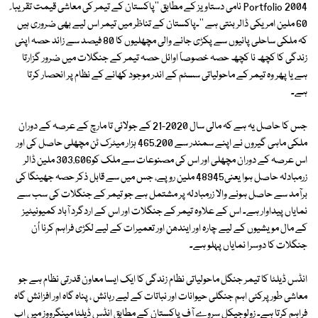
Portfolio 2004 نامی دستاویز کے مطابق ''پاکستان کے تیمر کی معاشی قیمت تقریبا ً
60 ملین امریکی ڈالر بنتی ہے ''۔پاکستان کے تناظر میں تیمر اس لیے بھی ضروری ہیں
کہ ملکی ساحلی پانیوں سے پکڑی جانے والی مچھلیوں کا 80 فیصد سے زائد حصہ اپنی
زندگی کا کچھ نا کچھ حصہ خصوصاً اوائل حصہ تیمر کے جنگلات میں ضرور گزارتا
ہے یا پھر وہ تیمر کے ماحولیاتی سسٹم کے اندر موجود کھانے کے نظام پر انحصار کرتا
ہے۔
جس کا حاصل یہ ہے کہ مالی سال 2020-21 کے جولائی تا مارچ کے عرصہ کے دوران
ملکی ماہی گیروں نے اپنے سمندر سے 465.200 ہزار میٹرک ٹن مچھلی حاصل کی اور
اس عرصہ کے دوران مچھلی اور اس کی مصنوعات سے ملک کو303.606 ملین ڈالر
زرمبادلہ حاصل ہوا یعنی48945 ملین روپے، جس میں سے قابل ذکر حصہ جھینگا کی
برآمد سے حاصل ہونے والا زرمبادلہ پر مشتمل ہے جو تیمر کے جنگلات کی سب سے
نمایاں پیداوار ہے۔ اس کے علاوہ تیمر کے جنگلات اور اس کے اردگرد آباد کمیونیٹیز
کے مال مویشیوں کے لیے چارہ اور ایندھن اور تعمیرات کے لیے لکڑی فراہم کرنا اُن
جنگلات کا دوسرا نمایاں پہلو ہے۔
انڈس ڈیلٹا کا تیمر جنگل ماحولیاتی نظام زندگی کا ایک ایسا معاون قدرتی نظام ہے جو
معاشی طور پرکئی اہم جنگلی حیوانات اور نباتات کے لیے رہائش ، پناہ گاہ اور افزائش گاہ
فراہم کرتا ہے۔ زولوجیکل سروے آف پاکستان کے مطابق انڈس ڈیلٹا مینگرووز میں اب