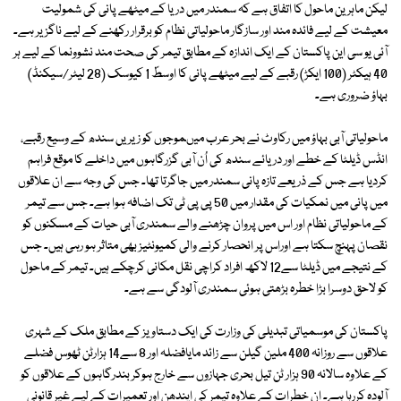
لیکن ماہرین ماحول کا اتفاق ہے کہ سمندر میں دریا کے میٹھے پانی کی شمولیت
معیشت کے لیے فائدہ مند اور سازگار ماحولیاتی نظام کو برقرار رکھنے کے لیے ناگزیر ہے۔
آئی یو سی این پاکستان کے ایک اندازہ کے مطابق تیمر کی صحت مند نشوونما کے لیے ہر
40 ہیکٹر (100 ایکڑ) رقبے کے لیے میٹھے پانی کا اوسطً 1 کیوسک (28 لیٹر/سیکنڈ)
بہاؤ ضروری ہے۔
ماحولیاتی آبی بہاؤ میں رکاوٹ نے بحر عرب میںموجوں کو زیریں سندھ کے وسیع رقبے،
انڈس ڈیلٹا کے خطے اور دریائے سندھ کی اُن آبی گزرگاہوں میں داخلے کا موقع فراہم
کردیا ہے جس کے ذریعے تازہ پانی سمندر میں جاگرتا تھا۔ جس کی وجہ سے ان علاقوں
میں پانی میں نمکیات کی مقدار میں 50 پی پی ٹی تک اضافہ ہوا ہے۔ جس سے تیمر
کے ماحولیاتی نظام اور اس میں پروان چڑھنے والے سمندری آبی حیات کے مسکنوں کو
نقصان پہنچ سکتا ہے اوراس پر انحصار کرنے والی کمیونٹیز بھی متاثر ہو رہی ہیں۔ جس
کے نتیجے میں ڈیلٹا سے12 لاکھ افراد کراچی نقل مکانی کرچکے ہیں۔ تیمر کے ماحول
کو لاحق دوسرا بڑا خطرہ بڑھتی ہوئی سمندری آلودگی سے ہے۔
پاکستان کی موسمیاتی تبدیلی کی وزارت کی ایک دستاویز کے مطابق ملک کے شہری
علاقوں سے روزانہ 400 ملین گیلن سے زائد مایافضلہ اور 8 سے14 ہزارٹن ٹھوس فضلے
کے علاوہ سالانہ 90 ہزار ٹن تیل بحری جہازوں سے خارج ہوکر بندرگاہوں کے علاقوں کو
آلودہ کررہا ہے۔ اِن خطرات کے علاوہ تیمر کی ایندھن اور تعمیرات کے لیے غیر قانونی