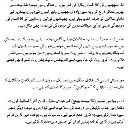
تک مچھلیوں کی 98 اقسام ریکارڈ کی گئی ہیں۔ ان علاقوں میں موجود غذائیت سے
بھرپور غذائی ذرائع کی وجہ سے زیادہ تر مچھلیاں اونچی لہروں کے دوران مینگروو کے
دلدلی علاقوں کی طرف راغب ہوتی ہیں۔ چھپکلیوں کی تین اور سانپوں کی 14 اقسام کی
موجودگی زمینی اور آبی حیوانات دونوں کی موجودگی کی بہت اچھی مثال ہے۔
انڈس ڈیلٹا تیمرکے سدا بہار جنگلات اور آب گاہیں بہت سے آبی پرندوں کے لیے مسکن
ہیں۔ خصوصاً یہ ہر برس ہزاروں کی تعداد میں مہاجر پرندوں کی نومبر سے فروری تک
آماجگاہ رہتے ہیں۔ یہ پرندے جس روٹ سے پاکستان میں داخل ہوتے ہیں اُسے انڈس
فلائی وے، گرین روٹ کہا جاتا ہے۔ اسے انٹرنیشنل مائیگریشن روٹ نمبر 4 بھی کہتے
ہیں۔
موسمیاتی تبدیلی کے خلاف جنگ میںتیمر ایک اہم ہتھیار ہے۔کیونکہ اِن جنگلات کا
ایک نمایاںاعزازاس کا '' بلیو کاربن '' سٹوریج کا بنیادی کام بھی ہے۔
آب و ہوا میں تبدیلی(کلائیمٹ چینج) کے بنیادی محرک کاربن ڈائی آکسائیڈ کو زیادہ
مقدار میں جذب کرنیکی اس درخت کی صلاحیت اسے کرہ ارض پر موجود دیگر اشجار
سے ممتاز کرتی ہے۔ یہ کاربن جمع کرنے کے ہاٹ سپاٹ ہیں ۔ جو فضا میں کاربن کو کم
کرتے ہیں اورکاربن کو زندہ پودوں اور ان کی زمینوں میں محفوظ کرتے ہیں۔