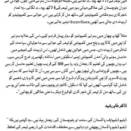
میں تیمرکے77 لاکھ پودے لگائے ہیں۔جبکہ موجودہ سال ہم نے مئی، جون، جولائی کے
دوران بلوچستان کے علاقے میانی ہور میں تیمرکے4 لاکھ پودے لگائے ۔ یہ تمام
شجرکاری ہم مقامی کمیونیٹیز کے ساتھ مل کر کرتے ہیں اس حوالے سے کمیونیٹیز کو
تربیت دی جاتی ہے اُنھیں Incentives دیئے جاتے ہیں۔
مثلاً کھارو چھان میں ہم نے کمیونٹیز کو سولر پینل فراہم کیے۔اس کے علاوہ ہم نے
کراچی میں کاکا پیر ویلج میں کمیونٹی کو تیمر کے حوالے سے ماحولیاتی سیاحت کے
تناظر میں تربیت دی۔ جس میں خواتین بھی شامل تھیں۔ اس تربیت کے نتیجے میں
حاصل ہونے والی آمدن کمیونٹی اپنے اسکولوں میں اساتذہ رکھنے پر خرچ کررہی ہے۔
اب وہاں بچیوں کی تعلیم کا رجحان بڑھ رہا ہے 100 کے قریب بچیاں تعلیم حاصل کر رہی
ہیں ۔ بچیوں کو پڑھانے والی ٹیچرز بھی اُسی گاؤں سے ہی ہیں۔ اُن کا کہنا ہے کہ ہم نے
پورٹ قاسم پر کراچی کنزویشن پروگرام شروع کیا ہے جس میں نجی کاروباری شعبے کو
شامل کیا گیاہے۔ اُنھوں نے کہا کہ اسکول، کالجز اور یونیورسٹیز کے طالب علم آئی یو سی
این کے ساتھ مل کر تیمر کی شجر کاری کو فروغ دیکر ساحلی علاقوں کو بچائیں''۔
ڈاکٹر طاہر رشید
ڈبلیو ڈبلیوایف پاکستان کے سندھ اور بلوچستان کے ریجنل ہیڈ ہیں ۔ وہ کہتے ہیںکہ ''
ڈبلیو ڈبلیو پاکستان پچھلی دو دہائیوں سے مختلف اقدامات کے ذریعے تیمر کے تحفظ