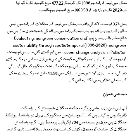
ملک میں تیمر کا رقبہ جو 1990 تک کم ہوکر 477.22 مربع کلومیٹر تک آگیا تھا
اب2020 تک دوبارہ بڑھ کر 1463.59 مربع کلومیٹر ہوچکاہے۔
یعنی3.74 فیصد سالانہ کی رفتار سے ملک میں تیمر کے جنگلات کے رقبہ میں تیس
سالوں کے دوران اضافہ ہوا ہے۔تیمرکے رقبہ میں اضافہ کی یہ خوشخبری حال ہی میں
شائع ہونے والے ریسرچ پیپر''Evaluating mangrove conservation and
sustainability through spatiotemporal (1990-2020) mangrove
cover change analysis in Pakistan '' میں قوم کو دی گئی ہے۔ اس اچیومنٹ
کو دوچند کرنے کے لیے تیمر کووفاقی حکومت کی دس بلین ٹری سونامی مہم کے مرکزی
حصہ کے طور پر شامل کیا گیا ہے۔اس پروجیکٹ کے تحت مینگروو کو بحال کرنے کی
دنیا کی سب سے بڑی کوششوں میں سے ایک میں 43.50 ملین تیمر کے پودے ملک
کے ساحلی علاقوںمیں لگائے جائیں گے۔
سید علی عمران
آپ دس بلین ٹری سونامی پروگرام محکمہ جنگلات بلوچستان کے پراجیکٹ
ڈائریکٹرہیں وہ کہتے ہیں کہ ــ''بلوچستان میں مینگروو کے صرف دو نوٹیفائیڈ پروٹیکٹڈ
جنگلات ہیں جو ضلع لسبیلہ میں 734 ایکڑ رقبے پر محیط ہیں۔ اگرچہ یہ رقبہ ان
جنگلات کی حیثیت کو محفوظ رکھنے کے لیے بہت معمولی علاقہ ہے۔ تاہم اگر تیمر