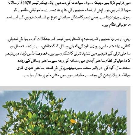
میں فراہم کرتا ہے ۔جبکہ صرف سیاحت کی مد میں ایک ہیکٹر تیمر 1079 ڈالر سالانہ
مہیا کرتے ہیں۔یوں اپنی ان تما م خوبیوں کی بنا پر یہ دوسرے ماحولیاتی نظاموں کو
پیچھے چھوڑ دیتا ہے۔ یعنی تیمر کاجنگل حیاتیاتی تنوع اور انسانیت دونوں کے لیے اہم
ماحولیاتی نظام ہیں۔
اپنی ان بے بہا خوبیوں کے باوجود پاکستان میں تیمر کے جنگلات آب و ہوا کی تبدیلی ،
کٹائی ، زراعت ، ماہی پروری ، آلودگی، قدرتی وسائل کا گنجائش سے زیادہ استعمال اور
ساحلی ترقی کے نتیجے میں شدید تنزلی کا شکار رہے ہیں۔خصوصاًانڈس ڈیلٹا میںتیمر
کا ماحولیاتی نظام ساحلی آبادی میں اضافہ کی وجہ سے ساحلی وسائل کے زیادہ
استحصال، آلودگی ، دریائے سندھ سے میٹھے پانی کی قلت ، ساحلی شہری کاری
اورانڈسٹریلائزیشن کی وجہ سے حالیہ برسوں میں منفی طور پر متاثر ہوا ہے ۔