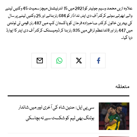
علاوہ ازیں محمد وسیم جونیئر کو 2021 میں 15 انٹرنیشنل میچز سمیت 45 وکٹیں لینے
والے ابھرتے ہوئے کرکٹر آف دی ایئر، ندا ڈار کو 604 رنز بنانے اور 25 وکٹیں لینے پر سال
کی بہترین خاتون کرکٹر، صاحبزادہ فرحان کو پاکستان کپ میں 487 رنز، قومی ٹی ٹوئنٹی
میں 447 رنز اور قائداعظم ٹرافی میں 935 رنز بنا کر ڈومیسٹک کرکٹر آف دی ایئر کا ایوارڈ
دیا گیا۔
متعلقہ
سی پی ایل: حنین شاہ کی آخری اوور میں شاندار
بولنگ بھی ٹیم کو شکست سے نہ بچاسکی