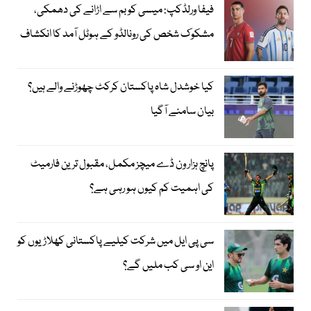
فیفا ورلڈکپ: میسی کو بم سے اڑانے کی دھمکی،
مشکوک شخص کی رونالڈو کے ہوٹل آمد کا انکشاف
کیا خوشدل شاہ پاکستان کرکٹ چھوڑنے والے ہیں؟
بیان سامنے آگیا
پانچ ہزار ون ڈے میچز مکمل، مقبول ترین فارمیٹ
کی اہمیت کم کیوں ہو رہی ہے؟
سی پی ایل میں شرکت کیلیے پاکستانی کھلاڑیوں کو
این او سی کب ملیں گے؟