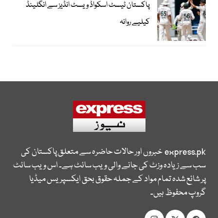
پاکستان ٹیسٹ اسکواڈ ویسٹ انڈیز سے انگلینڈ
کیلیے روانہ
express.pk
خبروں اور حالات حاضرہ سے متعلق پاکستان کی
سب سے زیادہ وزٹ کی جانے والی ویب سائٹ ہے۔ اس ویب سائٹ
پر شائع شدہ تمام مواد کے جملہ حقوق بحق ایکسپریس میڈیا
گروپ محفوظ ہیں۔