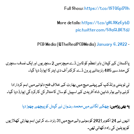
Full Show:
https://t.co/lSTQGpI7Oh
More details:
https://t.co/g8L9XzEybD
pic.twitter.com/59aGLBEYdJ
January 6, 2022
- PCB Media (@TheRealPCBMedia)
پاکستان کے کپتان بابر اعظم کو 6 ون ڈے میچز میں 2 سنچریوں اور ایک نصف سنچری
کی مدد سے 405 رنز بنانے پر ون ڈے کرکٹر آف دی ایئر کا ایوارڈ دیا گیا۔
ٹی ٹوینٹی ورلڈکپ کے پہلے میچ میں بھارت کے خلاف فتح دلوانے میں اہم کردار ادا
کرنے والے بولر شاہین شاہ آفریدی کے اسپیل کو سال کا متاثر کن کارکردگی ایوارڈ دیا گیا۔
یہ بھی پڑھیں:
چھکے لگانے میں محمد رضوان نے گپٹل کو پیچھے چھوڑ دیا
انہوں نے 24 اکتوبر 2021 کو ہونے والے میچ میں 31 رنز دے کر تین اہم بھارتی کھلاڑیوں
کو پویلین کی راہ دکھائی تھی۔