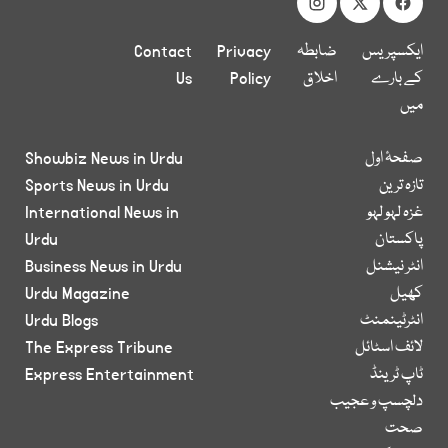
ایکسپریس
ضابطہ
Privacy
Contact
کے بارے
اخلاق
Policy
Us
میں
صفحۂ اول
Showbiz News in Urdu
تازہ ترین
Sports News in Urdu
غزہ لہو لہو
International News in
پاکستان
Urdu
انٹر نیشنل
Business News in Urdu
کھیل
Urdu Magazine
انٹرٹینمنٹ
Urdu Blogs
لائف اسٹائل
The Express Tribune
ٹاپ ٹرینڈ
Express Entertainment
دلچسپ و عجیب
صحت