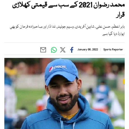
محمد رضوان 2021 کے سب سے قیمتی کھلاڑی
قرار
بابر اعظم، حسن علی، شاہین آفریدی، وسیم جونیئر، ندا ڈار اور صاحبزادہ فرحان کو بھی
ایوارڈ دیا گیا ہے
January 06, 2022
Sports Reporter