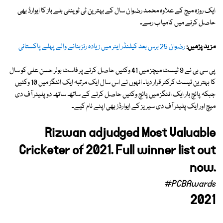
ایک روزہ میچ کے علاوہ محمد رضوان سال کے بہترین ٹی ٹوینٹی بلے باز کا ایوارڈ بھی
حاصل کرنے میں کامیاب رہے۔
مزید پڑھیں:
رضوان 25 برس بعد کیلنڈر ایئر میں زیادہ رنزبنانے والے پہلے پاکستانی
پی سی بی نے 9 ٹیسٹ میچز میں 41 وکٹیں حاصل کرنے پر فاسٹ بولر حسن علی کو سال
کا بہترین ٹیسٹ کرکٹر قرار دیا۔ انہوں نے اس سال ایک مرتبہ ایک اننگز میں 10 وکٹیں
جبکہ پانچ بار ایک اننگز میں پانچ وکٹیں حاصل کرنے کے ساتھ ساتھ دو پلیئر آف دی
میچ اور ایک پلیئر آف دی سیریز کے ایوارڈز بھی اپنے نام کیے۔
Rizwan adjudged Most Valuable
Cricketer of 2021. Full winner list out
now.
#PCBAwards
2021