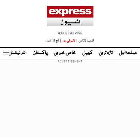
AUGUST 08, 2026
اشتہار لگائیں |
لائیو ٹی وی
| آج کا اخبار
صفحۂ اول
تازہ ترین
کھیل
خاص خبریں
پاکستان
انٹر نیشنل
ٹا