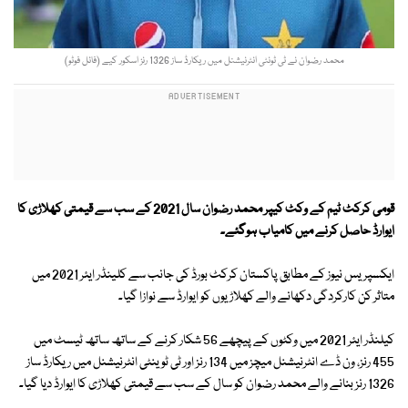
محمد رضوان نے ٹی ٹونٹی انٹرنیشنل میں ریکارڈ ساز 1326 رنز اسکور کیے (فائل فوٹو)
قومی کرکٹ ٹیم کے وکٹ کیپر محمد رضوان سال 2021 کے سب سے قیمتی کھلاڑی کا
ایوارڈ حاصل کرنے میں کامیاب ہوگئے۔
ایکسپریس نیوز کے مطابق پاکستان کرکٹ بورڈ کی جانب سے کلینڈر ایئر 2021 میں
متاثر کن کارکردگی دکھانے والے کھلاڑیوں کو ایوارڈ سے نوازا گیا۔
کیلنڈر ایئر 2021 میں وکٹوں کے پیچھے 56 شکار کرنے کے ساتھ ساتھ ٹیسٹ میں
455 رنز، ون ڈے انٹرنیشنل میچز میں 134 رنز اور ٹی ٹوینٹی انٹرنیشنل میں ریکارڈ ساز
1326 رنز بنانے والے محمد رضوان کو سال کے سب سے قیمتی کھلاڑی کا ایوارڈ دیا گیا۔