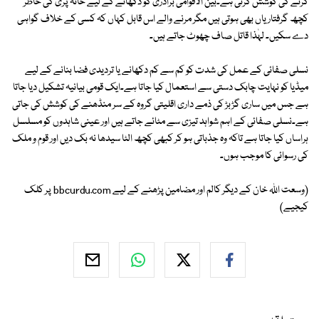
کرنے کی کوشش کرتی ہے۔بین الاقوامی برادری کو دکھانے کے لیے خانہ پری کی خاطر
کچھ گرفتاریاں بھی ہوتی ہیں مگر مرنے والے اس قابل کہاں کہ کسی کے خلاف گواہی
دے سکیں۔ لہٰذا قاتل صاف چھوٹ جاتے ہیں۔
نسلی صفائی کے عمل کی شدت کو کم سے کم دکھانے یا تردیدی فضا بنانے کے لیے
میڈیا کو نہایت چابک دستی سے استعمال کیا جاتا ہے۔ایک قومی بیانیہ تشکیل دیا جاتا
ہے جس میں ساری گڑبڑ کی ذمے داری اقلیتی گروہ کے سر منڈھنے کی کوشش کی جاتی
ہے۔نسلی صفائی کے اہم شواہد تیزی سے مٹائے جاتے ہیں اور عینی شاہدوں کو مسلسل
ہراساں کیا جاتا ہے تاکہ وہ جذباتی ہو کر کبھی کچھ الٹا سیدھا نہ بک دیں اور قوم و ملک
کی رسوائی کا موجب ہوں۔
(وسعت اللہ خان کے دیگر کالم اور مضامین پڑھنے کے لیے bbcurdu.com پر کلک
کیجیے)