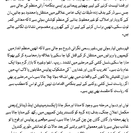
اور فضا ٹیسٹ کرنے کے لیے چھوٹے پیمانے پر ایسی ہنگامہ آرائی منظم کی جاتی ہے
جس سے ڈر کے ہدف زدہ طبقات ایک خاص علاقے میں منتقل یا محدود ہو جائیں۔ان
کے کاروبار اور املاک کو غیر محفوظ بنانے کی منظم کوشش ہوتی ہے تاکہ معاشی کمر
ٹوٹ سکے۔انھیں ہراساں کرنے کے لیے ان کے گھروں پر مخصوص نشانات لگائے جاتے
ہیں۔
فہرستیں تیار ہوتی ہیں۔غیر رسمی نگرانی شروع ہو جاتی ہے تاکہ انھیں منظم انداز میں
کیمپوں یا ویرانوں میں منتقل کر کے قتل کیا جا سکے یا علاقہ وار محاصرہ کر کے بھوکا
مارا جا سکے۔نسل کشی کے مرحلے میں تشدد ، ریپ ، اغوا وغیرہ کا بازار گرم ہونا ایک
عام بات ہے۔'' تخریب کاروں اور غداروں ''کی مشکوک پولیس مقابلوں یا لاک اپ میں
دورانِ تفتیش ہلاکتوں کے واقعات میں بھی اضافہ ہوتا چلا جاتا ہے۔اس مرحلے پر بھی
اگر ریاست نسل کشی روکنے کے لیے ہنگامی اقدامات نہیں کرتی تو اس کا مطلب ہے
کہ ریاست کا مقصد بھی یہی ہے۔
نواں اور دسواں مرحلہ ہے وجود کا مٹانا اور مکر جانا (ایکسٹرمینیشن اینڈ ڈینائل)۔یعنی
مکمل اعلانِ جنگ۔ ہدف زدہ گروہ کو کنسنٹریشن کمیپوں میں رکھ کے مٹایا جاتا ہے
یا پھر محلہ وار گاؤں گاؤں چن چن کے مارا جاتا ہے۔ ایسے موقعے پر پولیس اور فوج یا تو
غائب ہوتی ہے یا غیر معمولی تاخیر برتنے کے بعد حالات کو نمائشی طور پر کنٹرول