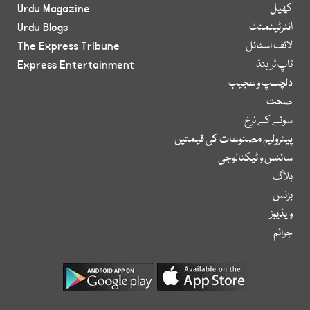
کھیل
Urdu Magazine
انٹرٹینمنٹ
Urdu Blogs
لائف اسٹائل
The Express Tribune
ٹاپ ٹرینڈ
Express Entertainment
دلچسپ و عجیب
صحت
سونے کے نرخ
پیٹرولیم مصنوعات کی قیمتیں
سائنس و ٹیکنالوجی
بلاگ
بزنس
ویڈیوز
جرائم