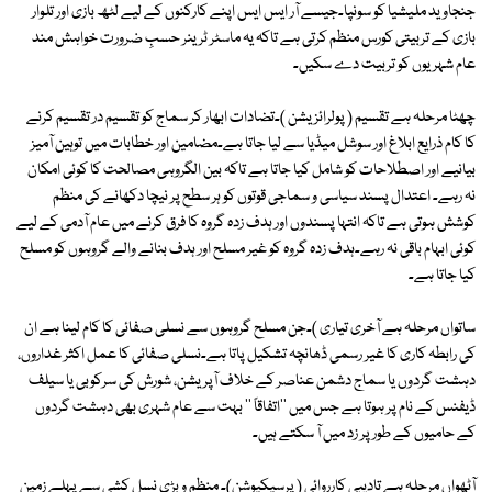
جنجاوید ملیشیا کو سونپا۔جیسے آر ایس ایس اپنے کارکنوں کے لیے لٹھ بازی اور تلوار
بازی کے تربیتی کورس منظم کرتی ہے تاکہ یہ ماسٹر ٹرینر حسبِ ضرورت خواہش مند
عام شہریوں کو تربیت دے سکیں۔
چھٹا مرحلہ ہے تقسیم ( پولرائزیشن )۔تضادات ابھار کر سماج کو تقسیم در تقسیم کرنے
کا کام ذرایع ابلاغ اور سوشل میڈیا سے لیا جاتا ہے۔مضامین اور خطابات میں توہین آمیز
بیانیے اور اصطلاحات کو شامل کیا جاتا ہے تاکہ بین الگروہی مصالحت کا کوئی امکان
نہ رہے۔ اعتدال پسند سیاسی و سماجی قوتوں کو ہر سطح پر نیچا دکھانے کی منظم
کوشش ہوتی ہے تاکہ انتہا پسندوں اور ہدف زدہ گروہ کا فرق کرنے میں عام آدمی کے لیے
کوئی ابہام باقی نہ رہے۔ہدف زدہ گروہ کو غیر مسلح اور ہدف بنانے والے گروہوں کو مسلح
کیا جاتا ہے۔
ساتواں مرحلہ ہے آخری تیاری )۔جن مسلح گروہوں سے نسلی صفائی کا کام لینا ہے ان
کی رابطہ کاری کا غیر رسمی ڈھانچہ تشکیل پاتا ہے۔نسلی صفائی کا عمل اکثر غداروں،
دہشت گردوں یا سماج دشمن عناصر کے خلاف آپریشن، شورش کی سرکوبی یا سیلف
ڈیفنس کے نام پر ہوتا ہے جس میں ''اتفاقاً '' بہت سے عام شہری بھی دہشت گردوں
کے حامیوں کے طور پر زد میں آ سکتے ہیں۔
آٹھواں مرحلہ ہے تادیبی کارروائی ( پرسیکیوشن)۔ منظم و بڑی نسل کشی سے پہلے زمین