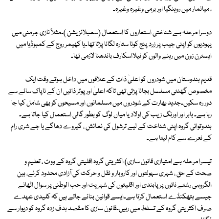
، میانمار میں روہنگیا اور برمی وغیرہ وغیرہ۔
دوسرا مرحلہ ہے شناختی استعاروں کا استعمال (سمبلائزیشن )۔مثلاً نازی جرمنی میں
یہودیوں کو اپنی جیب پر زرد پنج کونا ستارہ لگانا پڑتا تھا۔یا کھیمر روج کے کمبوڈیا میں
ایسٹرن زون میں رہنے والوں کو نیلااسکارف باندھنا لازمی تھا۔
قدیم ہندوستان میں شودروں کو اعلیٰ ذات کے علاقوں میں داخل ہوتے وقت ایک
مخصوص گھنٹی مسلسل بجانا پڑتی تھی تاکہ اعلیٰ اور پوتر ذاتیں ان کے ناپاک سائے سے
دور رہ سکیں۔جدید بھارت کے شودروں میں مسلمانوں اور مسیحوں کو بھی شامل کیا جا
رہا ہے۔ بابر اور اورنگ زیب کی اولاد یا میاں لوگ کو بطور گالی استعمال کیا جاتا ہے۔
ہندوتوائی گروہ اپنی شناخت کے لیے ترشول کی نمائش ، گیروے دھاگے یا جے شری رام
کے نعرے سے کام لیتا ہے۔
تیسرا مرحلہ ہے امتیازی قانون سازی) اکثریتی گروہ اقلیتی گروہ کے ووٹ ، تعلیم و
صحت کے حق ، شہری سہولتوں اور کاروبار و نقل و حرکت کی آزادی محدود کرنے، بین
الگروہی رشتے ناتوں پر پابندی اور اقلیتوں کی شہریت اور حب الوطنی پر سوال اٹھانے
جیسے ہتھکنڈے استعمال کرتا ہے۔ایسے قوانین بنائے جاتے ہیں کہ کلیدی عہدے
صرف اکثریتی گروہ کے تسلط میں رہیں۔قانون سازی کا مقصد ہدف زدہ گروہ کو دیوار سے