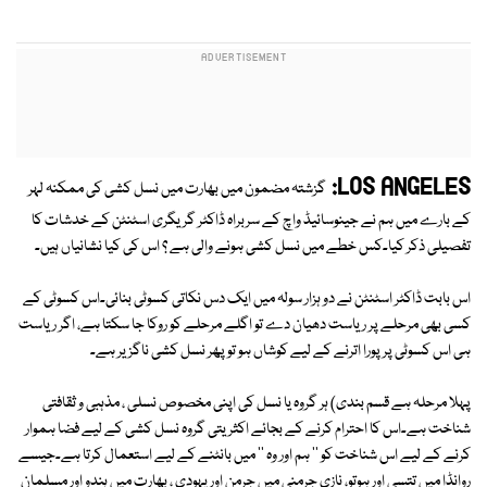
LOS ANGELES:
گزشتہ مضمون میں بھارت میں نسل کشی کی ممکنہ لہر
کے بارے میں ہم نے جینوسائیڈ واچ کے سربراہ ڈاکٹر گریگری اسٹنٹن کے خدشات کا
تفصیلی ذکر کیا۔کس خطے میں نسل کشی ہونے والی ہے ؟ اس کی کیا نشانیاں ہیں۔
اس بابت ڈاکٹر اسٹنٹن نے دو ہزار سولہ میں ایک دس نکاتی کسوٹی بنائی۔اس کسوٹی کے
کسی بھی مرحلے پر ریاست دھیان دے تو اگلے مرحلے کو روکا جا سکتا ہے، اگر ریاست
ہی اس کسوٹی پر پورا اترنے کے لیے کوشاں ہو تو پھر نسل کشی ناگزیر ہے۔
پہلا مرحلہ ہے قسم بندی) ہر گروہ یا نسل کی اپنی مخصوص نسلی ، مذہبی و ثقافتی
شناخت ہے۔اس کا احترام کرنے کے بجائے اکثریتی گروہ نسل کشی کے لیے فضا ہموار
کرنے کے لیے اس شناخت کو '' ہم اور وہ '' میں بانٹنے کے لیے استعمال کرتا ہے۔جیسے
روانڈا میں تتسی اور ہوتو، نازی جرمنی میں جرمن اور یہودی ، بھارت میں ہندو اور مسلمان