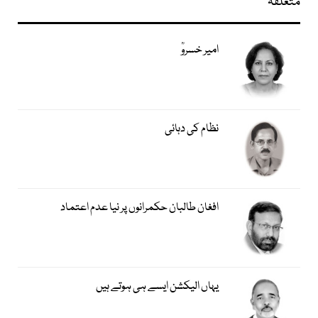
متعلقہ
امیر خسروؒ
نظام کی دہائی
افغان طالبان حکمرانوں پر نیا عدم اعتماد
یہاں الیکشن ایسے ہی ہوتے ہیں