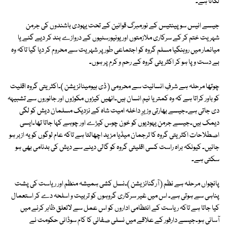
لگانا ہے۔
جیسے انیس سو پینتیس کے نورمبرگ قوانین کے تحت یہودی باشندوں کی جرمن
شہریت ختم کر کے سرکاری ملازمتوں اور یونیورسٹیوں کے دروازے بند کر دیے گئے یا
میانمار میں روہنگیا مسلم گروہ کو اجتماعی طور پر شہریت سے محروم کر دیا گیا تاکہ وہ
بے دست و پا ہو کر اکثریتی گروہ کے رحم و کرم پر ہوں۔
چوتھا مرحلہ ہے شرفِ انسانیت سے محرومی ( ڈی ہیومینائزیشن )۔اکثریتی گروہ اقلیت
کو باور کراتا ہے کہ وہ کمتر یا نیم انسان ہیں۔انھیں کیڑوں مکوڑوں اور جانوروں سے تشبیہہ
دی جاتی ہے۔جیسے بھارتی وزیرِ داخلہ امیت شاہ کے نزدیک مسلمان دیش کو لگی
دیمک ہیں۔جیسے جرمن یہودیوں کو خون چوس کیڑے اور چوہے کہا جاتا تھا۔ایسی
اصطلاحات اکثریتی گروہ کا ترجمان میڈیا مزید اچھالتا ہے تاکہ عام لوگوں کو یہ ازبر ہو
جائیں۔ کیونکہ براہ راست کسی اقلیتی گروہ کو گالی دینے سے دیش کی بدنامی بھی ہو
سکتی ہے۔
پانچواں مرحلہ ہے نظم ( آرگنائزیشن )۔نسل کشی ہمیشہ منظم اور ریاست کی پشت
پناہی سے ہوتی ہے۔ اس میں غیر سرکاری گروہوں کو تربیت و اسلحہ دے کر استعمال
کیا جاتا ہے تاکہ ریاست کے انتظامی اداروں کو اس عمل سے لاتعلق ظاہر کرنے میں
آسانی ہو۔جیسے دارفور کے علاقے میں نسلی صفائی کا کام سوڈانی حکومت نے