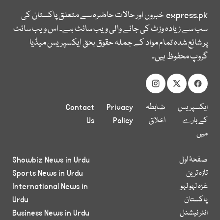
express.pk
خبروں اور حالات حاضرہ سے متعلق پاکستان کی
سب سے زیادہ وزٹ کی جانے والی ویب سائٹ ہے۔ اس ویب سائٹ
پر شائع شدہ تمام مواد کے جملہ حقوق بحق ایکسپریس میڈیا
گروپ محفوظ ہیں۔
ایکسپریس
ضابطہ
Privacy
Contact
کے بارے
اخلاق
Policy
Us
میں
صفحۂ اول
Showbiz News in Urdu
تازہ ترین
Sports News in Urdu
غزہ لہو لہو
International News in
پاکستان
Urdu
انٹر نیشنل
Business News in Urdu