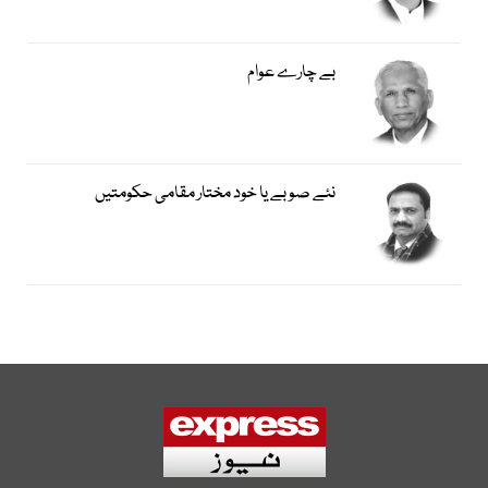
بے چارے عوام
نئے صوبے یا خود مختار مقامی حکومتیں