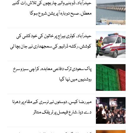
حیدرآباد، ڈوبنے والے چار بچوں کی تلاش رات گئے
معطل، صبح دوبارہ آپریشن شروع ہوگا
حیدرآباد، کوٹری بیراج پر خاتون کی خودکشی کی
کوشش، رکشہ ڈرائیور کی سمجھداری نے جان بچا لی
پاک سعودی ترک دفاعی معاہدہ، کراچی سبز و سرخ
روشنیوں میں نہا گیا
میر رضا کیس، دوستوں نے نرسری کے مقام پر دھرنا
دے دیا، شارع فیصل پر ٹریفک متاثر