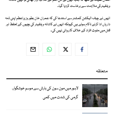
افشاں لطیف نے لکھا کہ جب انہوں نے اس ظلم کے خلاف آواز اٹھائی تو انہیں کاشانہ
ویلفیئرکی ملازمت سے برخاست کردیا گیا۔
انہوں نے چیف الیکشن کمشنر سے استدعا کی کہ عمران خان بطور وزیراعظم اپنی ذمہ
داریاں ادا کرنے ناکام ہوئے ہیں کیونکہ انہوں نے کاشانہ ویلفیئر کی بچیوں کے تحفظ اور
قتل میں ملوث افراد کے خلاف کارروائی نہیں کی۔
متعلقہ
لاہور میں مون سون کی بارش سے موسم خوشگوار،
گرمی کی شدت میں کمی