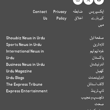
ایکسپریس
ضابطہ
Privacy
Contact
کے بارے
اخلاق
Policy
Us
میں
صفحۂ اول
Showbiz News in Urdu
تازہ ترین
Sports News in Urdu
غزہ لہو لہو
International News in
پاکستان
Urdu
انٹر نیشنل
Business News in Urdu
کھیل
Urdu Magazine
انٹرٹینمنٹ
Urdu Blogs
لائف اسٹائل
The Express Tribune
ٹاپ ٹرینڈ
Express Entertainment
دلچسپ و عجیب
صحت