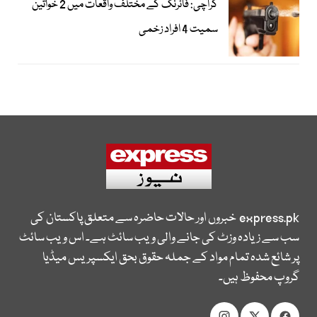
کراچی: فائرنگ کے مختلف واقعات میں 2 خواتین
سمیت 4 افراد زخمی
express.pk
خبروں اور حالات حاضرہ سے متعلق پاکستان کی
سب سے زیادہ وزٹ کی جانے والی ویب سائٹ ہے۔ اس ویب سائٹ
پر شائع شدہ تمام مواد کے جملہ حقوق بحق ایکسپریس میڈیا
گروپ محفوظ ہیں۔