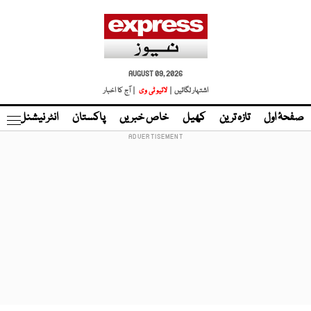
AUGUST 09, 2026
اشتہار لگائیں |
لائیو ٹی وی
| آج کا اخبار
صفحۂ اول
تازہ ترین
کھیل
خاص خبریں
پاکستان
انٹر نیشنل
ٹا