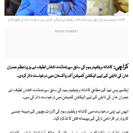
کاشانہ ویلیفیئر ہوم کی سابق سپرنٹنڈنٹ افشاں لطیف نے الیکشن کمشن میں درخواست دائر کی (فوٹو فائل)
کراچی:
کاشانہ ویلفیئر ہوم کی سابق سپرنٹنڈنٹ اشفاں لطیف نے وزیراعظم عمران
خان کی نااہلی کے لیے الیکشن کمیشن آف پاکستان میں درخواست دائر کردی۔
ایکسپریس نیوز کے مطابق کاشانہ ویلیفیئر ہوم کی سابق سپرنٹنڈنٹ افشاں لطیف نے
عمران خان کی نااہلی کے لیے الیکشن کمیشن میں درخواست دائر کی ہے۔
انہوں نے اپنی درخواست میں کاشانہ ویلفیئر ہوم کی لاوراث بچیوں کے مبینہ جنسی
کاروبار اور اقرا نامی لڑکی کے بہیمانہ قتل کا تذکرہ کیا۔