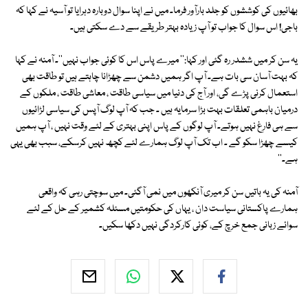
بھائیوں کی کوششوں کو جلد بارآور فرما۔ میں نے اپنا سوال دوبارہ دہرایا تو آسیہ نے کہا کہ
باجی! اس سوال کا جواب تو آپ زیادہ بہتر طریقے سے دے سکتی ہیں۔
یہ سن کر میں ششدر رہ گئی اور کہا:'' میرے پاس اس کا کوئی جواب نہیں''۔ آمنہ نے کہا
کہ بہت آسان سی بات ہے۔ آپ اگر ہمیں دشمن سے چھڑانا چاہتے ہیں تو طاقت بھی
استعمال کرنی پڑے گی، اور آج کی دنیا میں سیاسی طاقت ، معاشی طاقت ، ملکوں کے
درمیان باہمی تعلقات بہت بڑا سرمایہ ہیں ۔ جب کہ آپ لوگ آپس کی سیاسی لڑائیوں
سے ہی فارغ نہیں ہوتے۔ آپ لوگوں کے پاس اپنی بہتری کے لئے وقت نہیں ، آپ ہمیں
کیسے چھڑا سکو گے ۔ اب تک آپ لوگ ہمارے لئے کچھ نہیں کرسکے، سبب بھی یہی
ہے۔''
آمنہ کی یہ باتیں سن کر میری آنکھوں میں نمی آگئی۔ میں سوچتی رہی کہ واقعی
ہمارے پاکستانی سیاست دان ، یہاں کی حکومتیں مسئلہ کشمیر کے حل کے لئے
سوائے زبانی جمع خرچ کے، کوئی کارکردگی نہیں دکھا سکیں۔