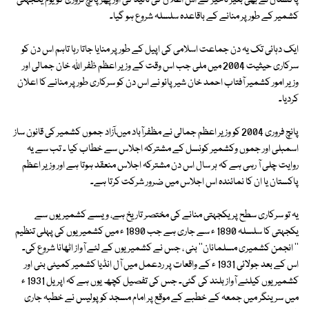
پاکستان نے بھی بغیر تاخیر کے اس اعلان کی تائید کی اور پھر پانچ فروری کو یوم یکجہتی
کشمیر کے طور پر منانے کے باقاعدہ سلسلہ شروع ہو گیا۔
ایک دہائی تک یہ دن جماعت اسلامی کی اپیل کے طور پر منایا جاتا رہا تاہم اس دن کو
سرکاری حیثیت 2004 میں ملی جب اس وقت کے وزیر اعظم ظفر اللہ خان جمالی اور
وزیر امور کشمیر آفتاب احمد خان شیرپائو نے اس دن کو سرکاری طور پر منانے کا اعلان
کردیا۔
پانچ فروری 2004 کو وزیر اعظم جمالی نے مظفرآباد میںآزاد جموں کشمیر کی قانون ساز
اسمبلی اور جموں وکشمیر کونسل کے مشترکہ اجلاس سے خطاب کیا ۔ تب سے یہ
روایت چلی آ رہی ہے کہ ہر سال اس دن مشترکہ اجلاس منعقد ہوتا ہے اور وزیر اعظم
پاکستان یا ان کا نمائندہ اس اجلاس میں ضرور شرکت کرتا ہے۔
یہ تو سرکاری سطح پر یکجہتی منانے کی مختصر تاریخ ہے، ویسے کشمیریوں سے
یکجہتی کا سلسلہ 1890 ء سے جاری ہے جب 1890 ء میں کشمیریوں کی پہلی تنظیم
'' انجمن کشمیری مسلمانان'' بنی ، جس نے کشمیریوں کے لئے آواز اٹھانا شروع کی۔
اس کے بعد جولائی 1931 ء کے واقعات پر ردعمل میں آل انڈیا کشمیر کمیٹی بنی اور
کشمیریوں کیلئے آواز بلند کی گئی۔ جس کی تفصیل کچھ یوں ہے کہ اپریل 1931 ء
میں سر ینگر میں جمعہ کے خطبے کے موقع پر امام مسجد کو پولیس نے خطبہ جاری