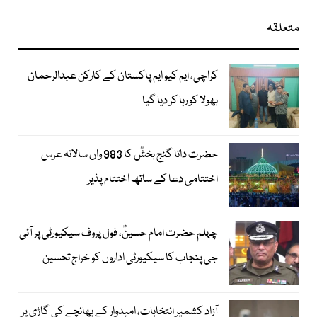
متعلقہ
کراچی، ایم کیو ایم پاکستان کے کارکن عبدالرحمان
بھولا کو رہا کر دیا گیا
حضرت داتا گنج بخشؒ کا 983 واں سالانہ عرس
اختتامی دعا کے ساتھ اختتام پذیر
چہلم حضرت امام حسینؓ، فول پروف سیکیورٹی پر آئی
جی پنجاب کا سیکیورٹی اداروں کو خراج تحسین
آزاد کشمیر انتخابات، امیدوار کے بھانچے کی گاڑی پر