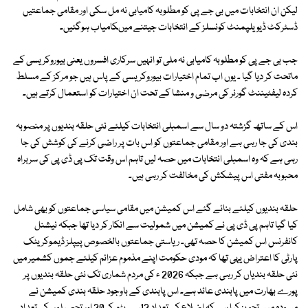
لیکن ان انتخابات میں بی جے پی کو مطلوبہ کامیابی نہ مل سکی اور مقامی جماعتیں
ڈسٹرکٹ ڈیویلپمنٹ کونسلز کے انتخابات جیتنے میںکامیاب ہوگئیں۔
جب بی جے پی کو مطلوبہ کامیابی نہ ملی تو انہیں سرکاری افسروں یعنی بیوروکریسی کے
ماتحت کر دیا گیا ۔ یوں اب تمام اختیارات بیوروکریسی کے پاس ہیں جو مرکز کے مسلط
کردہ لیفٹیننٹ گورنر کی مرضی و منشا کے تحت ان اختیارات کو استعمال کرتے ہیں۔
اس کے ساتھ گزشتہ دو سال سے اسمبلی انتخابات کیلئے نئی حلقہ بندیوں پر منصوبہ
بندی کی جا رہی ہے اور مقامی جماعتوں کو اس بات پر راضی کرنے کی کوشش کی جا
رہی ہے کہ وہ اسمبلی انتخابات میں حصہ لیں تاہم اس وقت تک پی ڈی پی کی سربراہ
محبوبہ مفتی اس پیشکش کی مخالفت کر رہی ہیں۔
حلقہ بندیوں کیلئے بنائے گئے اس کمیشن میں مقامی سیاسی جماعتوں کو بھی شامل
کیا گیا تاہم پی ڈی پی نے کمیشن میں شمولیت سے انکار کر دیا تھا جبکہ نیشنل
کانفرنس اس کمیشن کا حصہ تھی۔ ریاستی جماعتوں بالخصوص پیپلز ڈیموکریٹک
پارٹی کا اعتراض یہی تھا کہ مودی حکومت اپنے مذموم عزائم کیلئے جموں کشمیر میں
نئی حلقہ بندیاں کر رہی ہے جبکہ 2026 ء کی مردم شماری تک نئی حلقہ بندیوں پر
پورے بھارت میں پابندی عائد ہے۔ اس پابندی کے باوجود حلقہ بندی کمیشن نے