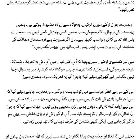
دشمن پر دبدبہ طاری کرو۔ حضرت علی رضی اللہ عنہ جیسی شجاعت کو ہمیشہ پیش
نظر رکھو۔''
'' ہمارے جوان لڑکے ہوں یا لڑکیاں، وہ فولاد سے زیادہ مضبوط ہوتے ہیں۔ ہمیں
پھانسنے کی ہر چال ناکام ہوچکی ہے۔ ہمیں کسی چیز کی کمی نہیں ہے۔ ہمارے
پاس اللہ تعالیٰ کا دیا ہوا سب کچھ ہے۔ ہاں اگر ضرورت ہے تو مسلمان ممالک کی
حمایت کی ضرورت ہے۔ اپنے اپنوں کے ساتھ ہی اچھے لگتے ہیں۔''
میں نے کشمیری لڑکیوں سے پوچھا کہ آپ کے خیال میں آپ کی یہ تحریک کب تک
نتیجہ خیر ہوگی؟ اِسے مزید کتنا عرصہ چاہیے ہوگا؟ آمنہ کو شاید میرا یہ سوال اچھا
نہیں لگا۔ اس نے گھورتے ہوئے کہا : باجی! کیا یہ تحریک صرف ہماری ہے؟''
اس کے اس بے خطر جواب سے میں تو لب بستہ ہوگئی۔ اور معذرت چاہتے ہوئے کہا کہ
اسی تحریکِ آزادی کی بات کر رہی ہوں۔ چوں کہ آپ بہنیں مجھ سے زیادہ جانتی ہیں،
اس لیے زیادہ کہہ نہ پائی۔ دونوں بہنیں بڑی سلجھی ہوئی تھیں، جھٹ سے کہا کہ باجی!
اللہ تعالیٰ درگزر کرنے والوں کو پسند کرتا ہے، آپ لوگوں کی تو ہر بڑی غلطی سے بھی ہم
درگزر کر جاتے ہیں، لیکن کبھی دشمن کی طرف دوستی کا ہاتھ نہیں بڑھاتے۔
مجھے اس کا انداز اور جذبہ بہت پیارا لگااور دل دعا سے لبریز کہ اللہ! ہماری ان بہنوں اور