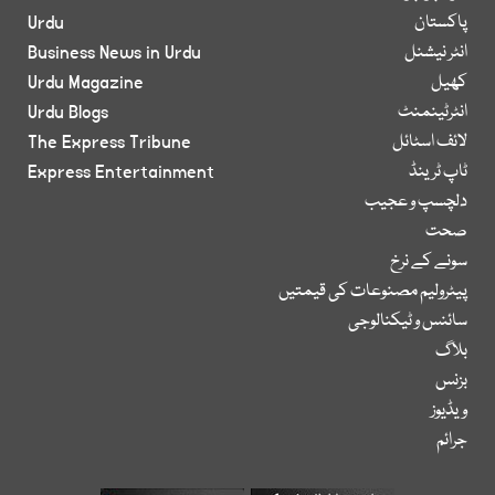
پاکستان
Urdu
انٹر نیشنل
Business News in Urdu
کھیل
Urdu Magazine
انٹرٹینمنٹ
Urdu Blogs
لائف اسٹائل
The Express Tribune
ٹاپ ٹرینڈ
Express Entertainment
دلچسپ و عجیب
صحت
سونے کے نرخ
پیٹرولیم مصنوعات کی قیمتیں
سائنس و ٹیکنالوجی
بلاگ
بزنس
ویڈیوز
جرائم