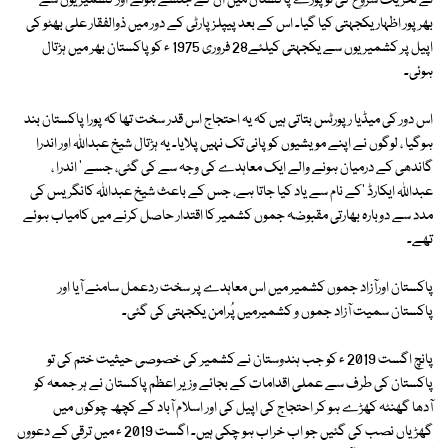
نے تحریک شروع کی تو پورے پاکستان میں ان کے جلسے ہوئے اور کشمیریوں سے
بھرپور اظہار یکجہتی کیا گیا۔ اس کے بعد پیپلز پارٹی کے دور میں ذوالفقار علی بھٹو کی
اپیل پر کشمیریوں سے یکجہتی کیلئے28 فروری 1975 ء کو پاکستان بھر میں ہڑتال
ہوئی۔
اس دور کی میڈیا رپورٹس بتاتی ہیں کہ یہ احتجاج اس قدر سخت تھا کہ پورا پاکستان بند
ہوگیا ، لوگوں نے اپنے مویشیوں کو پانی تک نہیں پلایا۔ یہ ہڑتال شیخ عبداللہ اور اندرا
گاندھی کے درمیان ہونے والے ایک معاہدے کی وجہ سے کی گئی، جسے ' اندرا ،
عبداللہ ایکارڈ 'کے نام سے یاد کیا جاتا ہے، جس کے باعث شیخ عبداللہ کانگریس کی
مدد سے دوبارہ بھارتی مقبوضہ جموں کشمیر کا اقتدار حاصل کرنے میں کامیاب ہوئے
تھے۔
پاکستان اورآزاد جموں کشمیر میں اس معاہدے پر سخت ردعمل سامنے آیا اور
پاکستان سمیت آزاد جموں و کشمیرمیں پُرامن یکجہتی کی گئی۔
پانچ اگست 2019 ء کو جب ہندوستان نے کشمیر کی خصوصی حیثیت ختم کی تو
پاکستان کی طرف سے عملی اقدامات کے بجائے وزیر اعظم پاکستان نے ہر جمعہ کو
آدھا گھنٹہ کھڑے ہو کر احتجاج کی اپیل کی اور اسلام آباد کے کچھ چوکوں میں
گھڑیاں نصب کی گئیں جو اب خراب ہو چکی ہیں۔ اگست 2019 ء میں ترقی کے دعووں