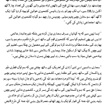
اب تک جیلوں میں قید وبند کی صعوبتیں کاٹنے والے کشمیریوں کی تعداد ایک لاکھ
چونسٹھ ہزار اٹھہتر ہے۔ بھارتی فوج کے ہاتھوں تباہ ہونے والے گھروں کی تعداد چار لاکھ
اکاون ہزار110 ہے۔ اب تک چورانوے ہزار بائیس کشمیری خواتین کو بیوہ کر دیا گیا، ایک
لاکھ آٹھ سو ستاون بچے یتیم ہوئے ، چوبیس ہزار چھ سو گیارہ کشمیری خواتین کے
ساتھ اجتماعی زیادتی کی گئی۔ ''
'' ایسا نہیں ہے کہ یہ کہانیاں صرف ہماری بیان کردہ ہیں بلکہ غیرجانبدار عالمی
اداروں نے بھی تسلیم کیا ہے کہ کشمیری قوم کے ساتھ اسی طرح ظلم و ستم ہو رہا ہے۔
بھارت کے سخت مظالم برداشت کرنا ہم لوگوں کے لیے معمول بن چکا ہے۔ تعلیم کے
لیے بچوں کا بیگ اٹھا کر اسکول جانا، بیماروں کا سلامتی سے شفا خانے پہنچنا، شادی
بیاہ میں خوش ہونا، یہ سب باتیں ہمارے لیے بھولی بسری داستان بن چکی ہیں۔''
'' ہماری سانسیں اسی لئے آزادی کی تحریک کے ساتھ چلتی ہیں کہ ہم لوگ فطری طور
پر پاکستان کے ساتھ رہنے کے حقدار ہیں۔ کشمیری مائیں یہ سبق اپنے دودھ پیتے بچے
کو ضرور پڑھاتی ہیں کہ ''بیٹا ! تم مرد مجاہد ہو، اللہ کی راہ میں یا تو جان دینا یا سینہ سپر ہو
کر دشمن کا سامنا کرنا لیکن گھبرانا نہیں، کیونکہ پاکستان ایک مسلمان ملک ہے اور
ہمارا حق ہے کہ ہم پاکستانیوں کے ساتھ زندگی بسر کریں ۔ کشمیری مائیں اپنے بچوں
سے کہتی ہیں کہ تم اس جدوجہد میں ایک تاریخی انسان بن کر سامنے آؤ۔ تم خالد بن
ولید رضی اللہ عنہ کی تلوار کو ایک بار پھر اٹھائو۔ عمر فاروق رضی اللہ عنہ کی طرح قابض