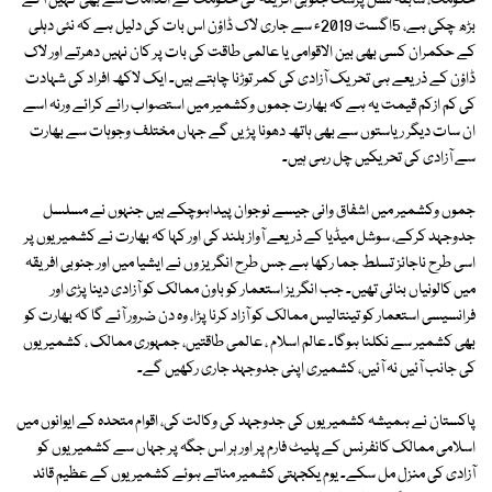
حکومت، سابقہ نسل پرست جنوبی افریقہ کی حکومت کے اقدامات سے بھی کہیں آگے
بڑھ چکی ہے، 5اگست 2019ء سے جاری لاک ڈاؤن اس بات کی دلیل ہے کہ نئی دہلی
کے حکمران کسی بھی بین الاقوامی یا عالمی طاقت کی بات پر کان نہیں دھرتے اور لاک
ڈاؤن کے ذریعے ہی تحریک آزادی کی کمر توڑنا چاہتے ہیں۔ ایک لاکھ افراد کی شہادت
کی کم ازکم قیمت یہ ہے کہ بھارت جموں وکشمیر میں استصواب رائے کرائے ورنہ اسے
ان سات دیگر ریاستوں سے بھی ہاتھ دھونا پڑیں گے جہاں مختلف وجوہات سے بھارت
سے آزادی کی تحریکیں چل رہی ہیں۔
جموں وکشمیر میں اشفاق وانی جیسے نوجوان پیداہوچکے ہیں جنہوں نے مسلسل
جدوجہد کرکے، سوشل میڈیا کے ذریعے آواز بلند کی اور کہا کہ بھارت نے کشمیریوں پر
اسی طرح ناجائز تسلط جما رکھا ہے جس طرح انگریز وں نے ایشیا میں اور جنوبی افریقہ
میں کالونیاں بنائی تھیں۔ جب انگریز استعمار کو باون ممالک کو آزادی دینا پڑی اور
فرانسیسی استعمار کو تینتالیس ممالک کو آزاد کرنا پڑا، وہ دن ضرور آئے گا کہ بھارت کو
بھی کشمیر سے نکلنا ہوگا۔ عالم اسلام ، عالمی طاقتیں، جمہوری ممالک ، کشمیریوں
کی جانب آئیں نہ آئیں، کشمیری اپنی جدوجہد جاری رکھیں گے۔
پاکستان نے ہمیشہ کشمیریوں کی جدوجہد کی وکالت کی، اقوام متحدہ کے ایوانوں میں
اسلامی ممالک کانفرنس کے پلیٹ فارم پر اور ہر اس جگہ پر جہاں سے کشمیریوں کو
آزادی کی منزل مل سکے۔ یوم یکجہتی کشمیر مناتے ہوئے کشمیریوں کے عظیم قائد