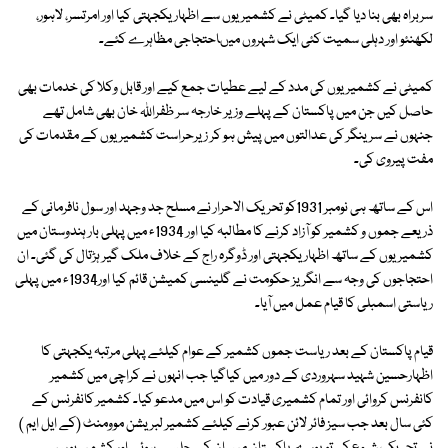
سربراہ بھی بنا دیا گیا۔ کمیٹی نے کشمیریوں سے اظہار یکجہتی کیا اور امرتسر، لاہور،
لکھنئو اور دہلی سمیت کئی ایک شہروں میںاحتجاجی مظاہرے کئے۔
کمیٹی نے کشمیریوں کی مدد کے لیے عطیات جمع کیے اور قابل وکلا کی خدمات بھی
حاصل کیں جن میں پاکستان کے پہلے وزیر خارجہ سر ظفراللہ خان بھی شامل تھے
جنہوں نے سرینگر کی عدالتوں میں پیش ہو کر زیرحراست کشمیریوں کے مقدمات کی
مفت پیروی کی۔
اس کے ساتھ ہی نومبر 1931کو تحریک الاحرار نے مسلح جد وجہد اور سول نافرمانی کے
ذریعے جموں و کشمیر کو آزاد کرنے کا مطالبہ کیا اور 1934ء میں پہلی بار ہندوستان میں
کشمیریوں کے ساتھ اظہار یکجہتی اور ڈوگرہ راج کے خلاف ملک گیر ہڑتال کی گئی۔ ان
احتجاجوں کی وجہ سے انگریز حکومت نے گلینسی کمیشن قائم کیا اور1934ء میں پہلی
ریاستی اسمبلی کا قیام عمل میں آیا۔
قیام پاکستان کے بعد ریاست جموں کشمیر کے عوام کیلئے پہلی مرتبہ یکجہتی کا
اظہارحسین شہید سہروردی کے دور میں کیاگیا جب انہوں نے کراچی میں کشمیر
کانفرنس کروائی اور تمام کشمیری قیادت کو اس میں مدعو کیا۔ کشمیر کانفرنس کے
کئی سال بعد جب سیز فائر لائن عبور کرنے کیلئے کشمیر لبریشن موومنٹ (کے ایل ایم )