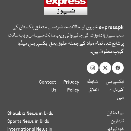
express.pk
خبروں اور حالات حاضرہ سے متعلق پاکستان کی
سب سے زیادہ وزٹ کی جانے والی ویب سائٹ ہے۔ اس ویب سائٹ
پر شائع شدہ تمام مواد کے جملہ حقوق بحق ایکسپریس میڈیا
گروپ محفوظ ہیں۔
ایکسپریس
ضابطہ
Privacy
Contact
کے بارے
اخلاق
Policy
Us
میں
صفحۂ اول
Showbiz News in Urdu
تازہ ترین
Sports News in Urdu
غزہ لہو لہو
International News in