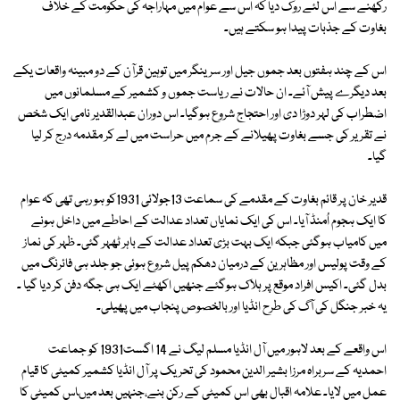
رکھنے سے اس لئے روک دیا کہ اس سے عوام میں مہاراجہ کی حکومت کے خلاف
بغاوت کے جذبات پیدا ہو سکتے ہیں۔
اس کے چند ہفتوں بعد جموں جیل اور سرینگر میں توہین قرآن کے دو مبینہ واقعات یکے
بعد دیگرے پیش آئے۔ ان حالات نے ریاست جموں و کشمیر کے مسلمانوں میں
اضطراب کی لہر دوڑا دی اور احتجاج شروع ہوگیا۔ اس دوران عبدالقدیر نامی ایک شخص
نے تقریر کی جسے بغاوت پھیلانے کے جرم میں حراست میں لے کر مقدمہ درج کر لیا
گیا۔
قدیر خان پر قائم بغاوت کے مقدمے کی سماعت 13جولائی 1931کو ہو رہی تھی کہ عوام
کا ایک ہجوم اُمنڈ آیا۔ اس کی ایک نمایاں تعداد عدالت کے احاطے میں داخل ہونے
میں کامیاب ہوگئی جبکہ ایک بہت بڑی تعداد عدالت کے باہر ٹھہر گئی۔ ظہر کی نماز
کے وقت پولیس اور مظاہرین کے درمیان دھکم پیل شروع ہوئی جو جلد ہی فائرنگ میں
بدل گئی۔ اکیس افراد موقع پر ہلاک ہوگئے جنھیں اکھٹے ایک ہی جگہ دفن کر دیا گیا ۔
یہ خبر جنگل کی آگ کی طرح انڈیا اور بالخصوص پنجاب میں پھیلی۔
اس واقعے کے بعد لاہور میں آل انڈیا مسلم لیگ نے 14 اگست1931 کو جماعت
احمدیہ کے سربراہ مرزا بشیر الدین محمود کی تحریک پر آل انڈیا کشمیر کمیٹی کا قیام
عمل میں لایا۔ علامہ اقبال بھی اس کمیٹی کے رکن بنے،جنہیں بعد میںاس کمیٹی کا