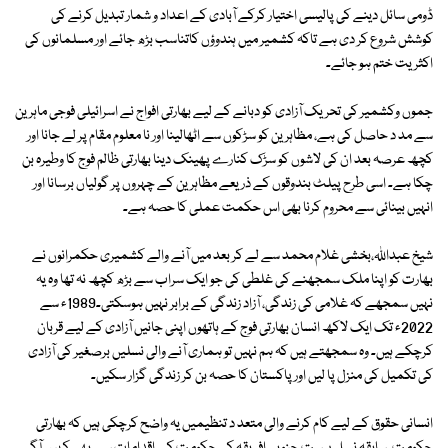
ڈومی سائل دینے کی پالیسی اختیار کرکے آبادی کے اعداد و شمار تبدیل کرنے کی
کوشش شروع کر دی ہے تاکہ کشمیر میں ہندوؤں کاتناسب بڑھ جائے اور مسلمانوں کی
اکثریت ختم ہو جائے۔
جموں وکشمیر کی تحریک آزادی کو دبانے کے لیے بھارتی افواج نے اسرائیلی فوجی ماہرین
سے مد د حاصل کی ہے، مظاہرین کو سڑکوں سے اٹھالینا اور نا معلوم مقام پر لے جانا اور
کچھ عرصہ بعد ان کی لاشوں کو سڑک کنارے پھینک دینا بھارتی ظالم فوج کا وطیرہ بن
چکا ہے۔ اسی طرح پیلٹ بندوقوں کے ذریعے مظاہرین کے چہروں پر گولیاں برسانا اور
انہیں بینائی سے محروم کرنا بھی اس حکمت عملی کا حصہ ہے۔
شیخ عبداللہ،بخشی غلام محمد سے لے کر بعد میں آنے والے کشمیری حکمرانوں نے
بھارت کو اپنا ملک سمجھنے کی غلطی کی جو ایک سراب سے بڑھ کچھ نہ تھا وہ یہ
نہیں سمجھے کہ غلامی کی زندگی، آزاد زندگی کے برابر نہیں ہوسکتی۔1989ء سے
2022ء تک ایک لاکھ انسان بھارتی فوج کے ہاتھوں اپنی جانیں آزادی کے لیے قربان
کرچکے ہیں۔ وہ سمجھتے ہیں کہ ہم نہیں تو ہماری آنے والی نسلیں برصغیر کی آزادی
کی تکمیل کی منزل پا لیں اور پاکستان کا حصہ بن کر زندگی گزار سکیں۔
انسانی حقوق کے لیے کام کرنے والی متعد د تنظیمیں یہ واضح کرچکی ہیں کہ بھارتی