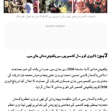
مقبوضہ کشمیر سے تعلق رکھنے والی دو بہنوں سے گفتگو کا جاں سوز احوال ۔ فوٹو : فائل
لاہور:
5 فروری کو ہر سال کشمیریوں سے یکجہتی منائی جاتی ہے۔
یکجہتی منانے کا یہ سلسلہ 1990 سے جاری ہے، جب اس وقت کے امیر جماعت
اسلامی پاکستان قاضی حسین احمد نے وزیر اعلی پنجاب میاں محمد نواز شریف کی
مشاورت سے کشمیر میں جاری عسکری تحریک کی حمایت کا اعلان کیا اور پانچ فروری
1990کو یوم یکجہتی کشمیر کے طور پر منانے کا اعلان کر دیا۔
اس وقت پاکستان میں مرکزی حکومت پیپلز پارٹی کی تھی اور وزیر اعظم پاکستان
محترمہ بینظیر بھٹو کشمیر کے معاملے پراپوزیشن کے نشانے پر تھیں لہذا وزیر اعظم