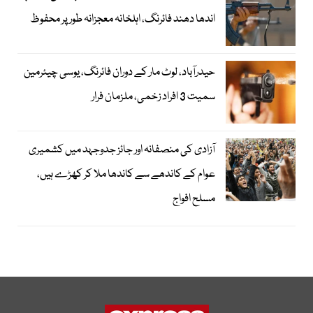
اندھا دھند فائرنگ، اہلخانہ معجزانہ طور پر محفوظ
حیدرآباد، لوٹ مار کے دوران فائرنگ، یوسی چیئرمین
سمیت 3 افراد زخمی، ملزمان فرار
آزادی کی منصفانہ اور جائز جدوجہد میں کشمیری
عوام کے کاندھے سے کاندھا ملا کر کھڑے ہیں،
مسلح افواج