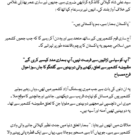
سید علی شاہ گیلانی کاتذکرہ کرنابھی ضروری ہے، جنہوں نے ساری عمر بھارتی غلامی
کے خلاف آواز بلند کی۔ انہوں نے برسرعام کہا تھاکہ :
''پاکستان ہمارا ہے۔ ہم پاکستانی ہیں۔''
آج ساری قوم کشمیریوں کے ساتھ متحد ہے اور وہ دن آکر رہے گا کہ جب جموں کشمیر
میں اسلامی جمہوریہ پاکستان کا پرچم باقاعدہ طور پر لہرائے گا۔
''آپ کو سیاسی لڑائیوں سے فرصت نہیں، آپ ہماری مدد کیسے کریں گے''
مقبوضہ کشمیر سے تعلق رکھنے والی دو بہنوں سے گفتگو کا جاں سوز احوال
فرح مصباح
یہ ان دنوں کی بات ہے جب میری پوسٹنگ آزاد کشمیر میں تھی۔ وہاں رہتے ہوئے
کشمیریوں کے مسائل کو نہایت قریب سے دیکھنے ، جاننے اورجانچنے کا موقع ملا ۔
میری اس دلچسپی نے مجھے دو بہنوں سے ملوایا جن کا تعلق مقبوضہ کشمیر سے تھا۔
یہ دو بہنیں تھیں آمنہ اور آسیہ ہیں۔
ملاقات میں انھوں نے بتایا : '' ہمارا تعلق دنیا میں جنت نظیر کہلائی جانے والی وادی
کشمیر سے ہے۔ جو یہاں آتا ہے، مسحور ہوجاتا ہے۔ یہاں سے ایک قطرہ پانی پینے والا