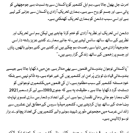
امرت جل بھول جاتا ہے۔ ہم اہلِ کشمیر کو پاکستان سے وہ نسبت ہے جو مچھلی کو
پانی سے، اور جسم کو روح سے ہے۔ ہماری تحریکِ آزادی پاکستان سے جڑنے کے لیے
ہے اور اسی سبب دشمن کو ہماری تحریک کھٹکتی ہے۔
دشمن اس تحریک اور نظریہ آزادی کو ختم کرنا چاہتے ہیں لیکن ہم اسی تحریک اور
نظریے کے ساتھ ساتھ سانس لیتے ہیں۔ نہ جانے ہمارے کتنے عزیز رشتہ دار اسی
جدوجہدآزادی میں دنیا سے رخصت ہو چکے ہیں اور کتنے ہی کٹے ہوئے ہاتھوں، پاؤں
اور جسم پر زخموں کے ساتھ زندگی گزار رہے ہیں۔''
''پاکستانی نوجوان ہندوستانی فلموں سے بھی متاثر ہے، جن میں دکھایا جاتا ہے جیسے
ہندوستانی قیادت تو بڑی پُر امن اور کشمیریوں کی خیر خواہ ہے۔ وہ ظالم نہیں ہے بلکہ
خود مسئلہ کشمیر کے سبب مظلوم ہے۔ ان کی فلموں میںکشمیری نوجوانوں کو
دہشت گرد دکھایا جاتا ہے ۔ حقیقت یہ ہے کہ جنوری1989سے لے کر دسمبر 2021
تک ہمارا جو جانی و مالی نقصان ہوا ہے، اس کے اعداد و شمار ہی ساری تصویر نہایت
وضاحت کے ساتھ بیان کردیتے ہیں۔ کشمیر میڈیا سروس کے مطابق تین عشروں سے
زائد اس عرصہ میں مجموعی طور پر شہید ہونے والے کشمیریوں کی تعداد پچانوے ہزار
نو سو اڑتالیس ہے۔