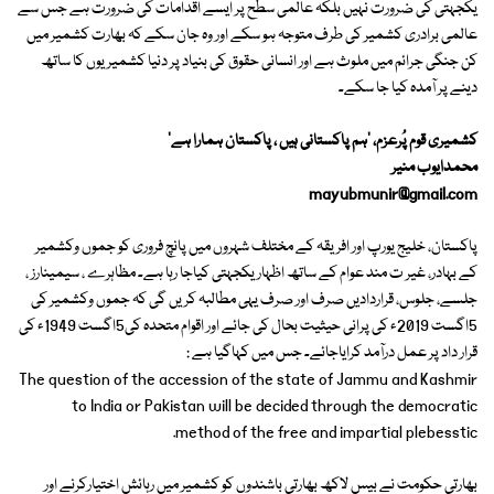
یکجہتی کی ضرورت نہیں بلکہ عالمی سطح پر ایسے اقدامات کی ضرورت ہے جس سے
عالمی برادری کشمیر کی طرف متوجہ ہو سکے اور وہ جان سکے کہ بھارت کشمیر میں
کن جنگی جرائم میں ملوث ہے اور انسانی حقوق کی بنیاد پر دنیا کشمیریوں کا ساتھ
دینے پر آمدہ کیا جا سکے۔
کشمیری قوم پُرعزم، 'ہم پاکستانی ہیں ، پاکستان ہمارا ہے'
محمدایوب منیر
mayubmunir@gmail.com
پاکستان، خلیج یورپ اور افریقہ کے مختلف شہروں میں پانچ فروری کو جموں وکشمیر
کے بہادر، غیر ت مند عوام کے ساتھ اظہار یکجہتی کیاجا رہا ہے۔ مظاہرے ، سیمینارز ،
جلسے، جلوس، قراردادیں صرف اور صرف یہی مطالبہ کریں گی کہ جموں وکشمیر کی
5اگست 2019ء کی پرانی حیثیت بحال کی جائے اور اقوام متحدہ کی5اگست 1949ء کی
قرار داد پر عمل درآمد کرایاجائے۔ جس میں کہاگیا ہے :
The question of the accession of the state of Jammu and Kashmir
to India or Pakistan will be decided through the democratic
method of the free and impartial plebesstic.
بھارتی حکومت نے بیس لاکھ بھارتی باشندوں کو کشمیر میں رہائش اختیارکرنے اور