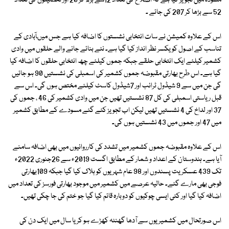
مسودہ میں تجویز کیا ہے کہ اضلاع کی تعداد 12سے بڑھ کر 20 اور تحصیلوں کی تعداد
52 سے بڑھا کر 207 کی جائے ۔
اس کے علاوہ کمیشن نے سات انتخابی نشستوں کا اضافہ کیا ہے جس میںآبادی کے
تناسب کے اصول کو یکسر نظر انداز کیا گیا ہے۔ نئے بنائے جانے والے حلقوں میں وادی
کشمیر کیلئے ایک انتخابی حلقے جبکہ جموں کیلئے چھ انتخابی حلقوں کا اضافہ کیا
گیا ہے۔ اس طرح بھارتی مقبوضہ جموں کشمیر کی اسمبلی کی نشستیں 90 ہو جائیں
گی جن میں سے 9 شیڈول ٹرائب اور 7شیڈول کاسٹ کیلئے مختص ہوں گی۔ اس سے
قبل ریاستی اسمبلی کی کل 87 نشستیں تھیں جن میں وادی کشمیر کی 46 ، جموں کی
37 اور لداخ کی 4 نشستیں تھیں لیکن اب تجویز کئے گئے مسودے کے مطابق کشمیر
میں 47 اور جموں میں 43 نشستیں ہوں گی۔
اس کے علاوہ مقبوضہ جموں کشمیر میں تشدد کی کارروائیوں میں بھی اضافہ سامنے
آیا ہے۔ ہندوستان کے اعداد و شمار کے مطابق اگست 2019ء سے 26جنوری 2022ء
تک 439 عسکریت پسندوں اور 98 عام شہریوں کو ہلاک کیا گیا جبکہ 109بھارتی
فوجی بھی مارے گئے۔ حالیہ عرصے میں کشمیر میں موجود بھارتی فورسز کی تعداد میں
اضافہ کیا گیا اور کئی ایسی چوکیوں کو دوبارہ قائم کیا گیا جو ختم کی جا چکی تھیں۔
اس صورتحال میں کشمیریوں سے آدھا گھنٹہ کھڑے ہو کر یا سال میں ایک دن کی