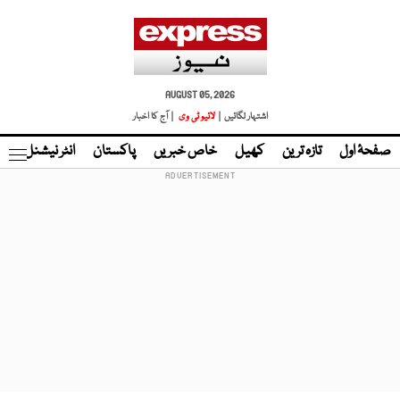
AUGUST 05, 2026
اشتہار لگائیں |
لائیو ٹی وی
| آج کا اخبار
صفحۂ اول
تازہ ترین
کھیل
خاص خبریں
پاکستان
انٹر نیشنل
ٹا