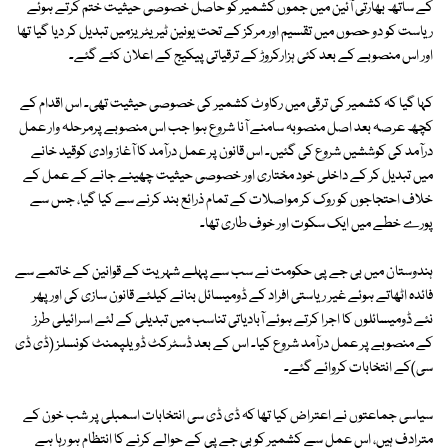
کے ساتھ بھارتی آئین میں جموں کشمیر کو حاصل خصوصی حیثیت ختم کرتے ہوئے
ریاست کو دو حصوں میں تقسیم اور مرکز کے تحت یونین ٹیریٹریزمیں تبدیل کر دیا گیا تھا
اور اس منصوبے کے بعد کئی ہزارکروڑ کے ترقیاتی پیکیج کے اعلان کئے گئے۔
کہا گیا کہ کشمیر کی ترقی میں رکاوٹ کشمیر کی خصوصی حیثیت تھی۔ اس اقدام کے
کچھ عرصہ بعد اصل منصوبہ سامنے آنا شروع ہوا جب اس منصوبے پرمرحلہ وار عمل
درآمد کی کوششیں شروع کی گئیں۔ اس قانون پر عمل درآمد کا آغاز وادی کوقید خانے
میں تبدیل کر کے داخلی خود مختاری اور خصوصی حیثیت چھینے جانے کے عمل کے
خلاف احتجاجوں کو روک کر مواصلات کے تمام ذرائع بند کرنے سے کیا گیا، جس سے
پورے خطے میں ایک سکوت اور خوف طاری تھا۔
ہندوستان میں بی جے پی حکومت نے سب سے پہلے شہریت کے قوانین کے خاتمے سے
فائدہ اٹھاتے ہوئے غیر ریاستی افراد کے ڈومیسائل بنانے کیلئے قانون سازی کی اور پھر
نئے ڈومیسائلوں کا اجرا کرتے ہوئے آبادیاتی تناسب میں تبدیلی کے لئے اسرائیلی طرز
کے منصوبے پر عمل درآمد شروع کیا۔ اس کے بعد ڈسٹرکٹ ڈویلپمنٹ کونسلز (ڈی ڈی
سی)کے انتخابات کروائے گئے۔
سیاسی جماعتوں نے اعتراض کیا تھا کہ ڈی ڈی سی انتخابات اسمبلی پر شب خون کے
مترادف ہیں، اس عمل سے کشمیر کو بی جے پی کے حوالے کرنے کا انتظام ہو رہا ہے