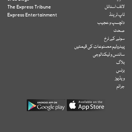
لائف اسٹائل
The Express Tribune
ٹاپ ٹرینڈ
Express Entertainment
دلچسپ و عجیب
صحت
سونے کے نرخ
پیٹرولیم مصنوعات کی قیمتیں
سائنس و ٹیکنالوجی
بلاگ
بزنس
ویڈیوز
جرائم