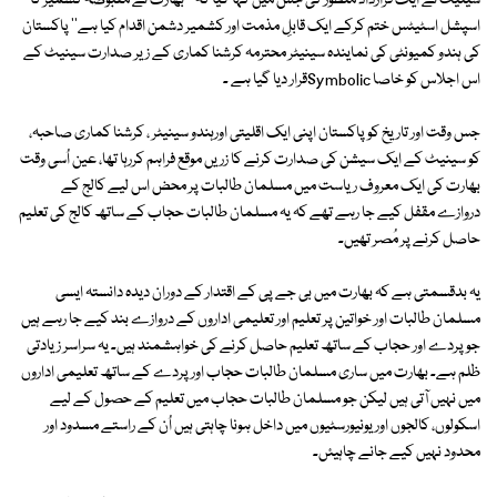
سینیٹ نے ایک قرارداد منظور کی جس میں کہا گیا کہ '' بھارت نے مقبوضہ کشمیر کا
اسپشل اسٹیٹس ختم کرکے ایک قابلِ مذمت اور کشمیر دشمن اقدام کیا ہے'' پاکستان
کی ہندو کمیونٹی کی نمایندہ سینیٹر محترمہ کرشنا کماری کے زیر صدارت سینیٹ کے
اس اجلاس کو خاصا Symbolicقرار دیا گیا ہے ۔
جس وقت اور تاریخ کو پاکستان اپنی ایک اقلیتی اورہندو سینیٹر ، کرشنا کماری صاحبہ،
کو سینیٹ کے ایک سیشن کی صدارت کرنے کا زریں موقع فراہم کررہا تھا، عین اُسی وقت
بھارت کی ایک معروف ریاست میں مسلمان طالبات پر محض اس لیے کالج کے
دروازے مقفل کیے جا رہے تھے کہ یہ مسلمان طالبات حجاب کے ساتھ کالج کی تعلیم
حاصل کرنے پر مُصر تھیں۔
یہ بدقسمتی ہے کہ بھارت میں بی جے پی کے اقتدار کے دوران دیدہ دانستہ ایسی
مسلمان طالبات اور خواتین پر تعلیم اور تعلیمی اداروں کے دروازے بند کیے جا رہے ہیں
جو پردے اور حجاب کے ساتھ تعلیم حاصل کرنے کی خواہشمند ہیں۔ یہ سراسر زیادتی
ظلم ہے۔ بھارت میں ساری مسلمان طالبات حجاب اور پردے کے ساتھ تعلیمی اداروں
میں نہیں آتی ہیں لیکن جو مسلمان طالبات حجاب میں تعلیم کے حصول کے لیے
اسکولوں، کالجوں اور یونیورسٹیوں میں داخل ہونا چاہتی ہیں اُن کے راستے مسدود اور
محدود نہیں کیے جانے چاہیئں۔