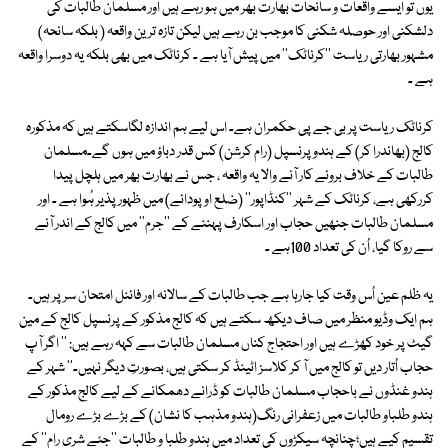
یوں تو ایسے واقعات و سانحات بھارت بھر میں ہو رہے ہیں اور مسلمان طالبات کی
دلشکنی اور حوصلہ شکنی کا موجب بن رہے ہیں لیکن تازہ ترین واقعہ ( بلکہ سانحہ)
مشہور بھارتی ریاست ''کرناٹک'' میں پیش آیا ہے ۔ کرناٹک میں بھی بلکہ یہ دوسرا واقعہ
ہے ۔
کرناٹک ریاست پر بی جے پی حکمران ہے۔ اس لیے ہم اندازہ لگاسکتے ہیں کہ مذکورہ
کالج (بھاندرا کر) کے ہندو پرنسپل (رام کرشن) کس قدر دباؤ میں ہوں گے۔مسلمان
طالبات کے خلاف بروئے کار آنے والا یہ واقعہ ، جس نے بھارت بھر میں ہلچل پیدا
کررکھی ہے، کرناٹک کے شہر ''کنڈاپور'' (ضلع اوپودائے) میں ظہور پذیر ہُوا ہے ۔ اور
مسلمان طالبات جنھیں حجاب اور اسکارف پہننے کے ''جرم'' میں کالج کے اندر آنے
سے روکا گیا، اُن کی تعداد 100ہے ۔
یہ ظلم عین اُس وقت کیا جارہا ہے جب طالبات کے سالانہ اور فائنل امتحان سر پر ہیں۔
ہم ایک وڈیو منظر میں صاف دیکھ سکتے ہیں کہ کالج مذکور کے پرنسپل کالج کے مین
گیٹ پر خود کھڑے ہیں اور احتجاج کناں مسلمان طالبات سے کہہ رہے ہیں: '' اگر آپ
حجاب اُتار دیں تو کالج میں آ کر کلاسز اٹینڈ کر سکتی ہیں، بصورتِ دیگر نہیں۔'' شہر کے
ہندو غنڈوں نے باحجاب مسلمان طالبات کو ڈرانے دھمکانے کے لیے کالج مذکور کے
ہندو طلباو طالبات میں زعفرانی رنگ(ہندو مذہب کا نشان) کے بڑے بڑے رومال
تقسیم کیے ہیں؛چنانچہ سیکڑوں کی تعداد میں ہندو طلبا و طالبات ''جئے شری رام'' کے