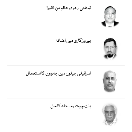
تو غنی از ھر دو عالم من فقیر!
بے روزگاری میں اضافہ
اسرائیلی جیلوں میں جانوروں کا استعمال
بات چیت ، مسئلہ کا حل