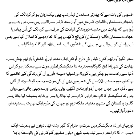
میں تازہ ترین ہے۔
افسوس کی بات ہے کہ بھارتی مسلمان لیڈر شپ بھی بیک زبان ہو کر کرناٹک کی
باحجاب مسلمان طالبات کے حق میں آواز بلند کرنے سے قاصر رہی ہے۔ ہاں یہ ضرور
ہُوا ہے کہ بھارت میں مدرسہ دیوبندکی قیادت کی طرف سے کرناٹک کی اُس بہادر با
حجاب مسلمان طالبہ (مسکان) کو پانچ لاکھ روپے کا انعام دینے کا اعلان کیا ہے جس
نے ہراساں کرنے والے بی جے پی کے غنڈوں کے سامنے اللہ اکبر کا نعرہ لگایا ہے ۔
سحر انگیز آواز تھم گئی : کوئل کی طرح کُوکتی ایک مدھر اور پُر کشش آواز تھم چکی ہے ۔
بھارت کی شہرئہ آفاق گلوکارہ محترمہ لتا منگیشکر فطری موت سے ہمکنار ہو کر اس
دُنیا سے رخصت ہو چکی ہیں۔ کورونا اور نمونیہ مبینہ طور پر اُن کی زندگی کے خاتمے کا
بہانہ اور موجب بنے۔92سال کی عمر میں بھی اُن کی موت ہم سب کو افسردہ کر گئی
ہے ۔ دُنیا میں جہاں جہاں اُردو اور ہندی لکھی، بولی، پڑھی اور سمجھی جاتی ہے، وہاں
وہاں لتا منگیشکر کا نام احترام اور اکرام سے لیا جاتا رہا ہے اور شاید ہمیشہ لیا جاتا رہے
گا۔ وہ پاکستان کی مشہور مغنیہ ، ملکہ ترنم نور جہاں، کی طرح ایک نہایت پسندیدہ اور
دلنواز آواز تھیں۔
نورجہاں اور لتا منگیشکر میں عزت و احترام کا گہرا رشتہ تھا۔ دونوں نے ہمیشہ ایک
دوسرے کا نام احترام سے لیا۔ جب کبھی دونوں مشہور گلوکاراؤں کی بالواسطہ یا بلا