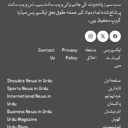
سب سے زیادہ وزٹ کی جانے والی ویب سائٹ ہے۔ اس ویب سائٹ
پر شائع شدہ تمام مواد کے جملہ حقوق بحق ایکسپریس میڈیا
گروپ محفوظ ہیں۔
ایکسپریس
ضابطہ
Privacy
Contact
کے بارے
اخلاق
Policy
Us
میں
صفحۂ اول
Showbiz News in Urdu
تازہ ترین
Sports News in Urdu
غزہ لہو لہو
International News in
پاکستان
Urdu
انٹر نیشنل
Business News in Urdu
کھیل
Urdu Magazine
انٹرٹینمنٹ
Urdu Blogs