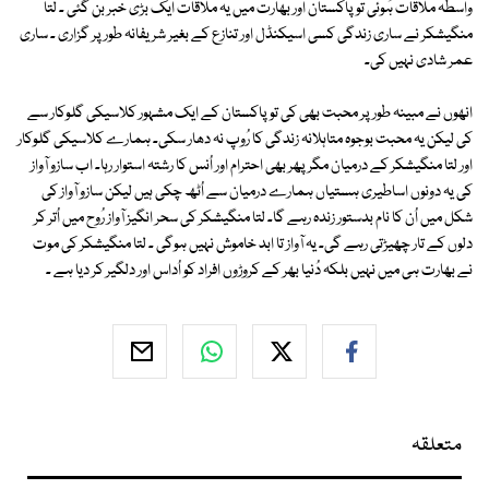
واسطہ ملاقات ہُوئی تو پاکستان اور بھارت میں یہ ملاقات ایک بڑی خبر بن گئی ۔ لتا
منگیشکر نے ساری زندگی کسی اسیکنڈل اور تنازع کے بغیر شریفانہ طور پر گزاری ۔ ساری
عمر شادی نہیں کی۔
انھوں نے مبینہ طور پر محبت بھی کی تو پاکستان کے ایک مشہور کلاسیکی گلوکار سے
کی لیکن یہ محبت بوجوہ متاہلانہ زندگی کا رُوپ نہ دھار سکی۔ ہمارے کلاسیکی گلوکار
اور لتا منگیشکر کے درمیان مگر پھر بھی احترام اور اُنس کا رشتہ استوار رہا۔ اب سازو آواز
کی یہ دونوں اساطیری ہستیاں ہمارے درمیان سے اُٹھ چکی ہیں لیکن سازو آواز کی
شکل میں اُن کا نام بدستور زندہ رہے گا۔ لتا منگیشکر کی سحر انگیز آواز رُوح میں اُتر کر
دلوں کے تار چھیڑتی رہے گی۔ یہ آواز تا ابد خاموش نہیں ہوگی ۔ لتا منگیشکر کی موت
نے بھارت ہی میں نہیں بلکہ دُنیا بھر کے کروڑوں افراد کو اُداس اور دلگیر کر دیا ہے ۔
متعلقہ