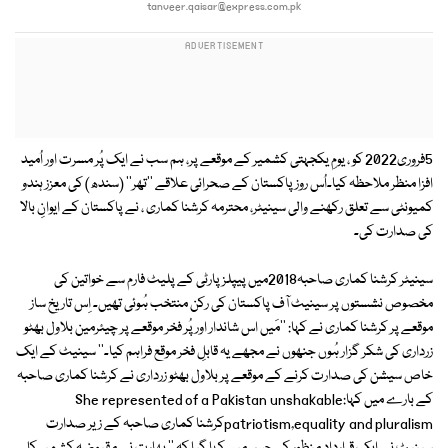
tanveer.qaisar@express.com.pk
5فروری2022 کو ، یومِ یکجہتی کشمیر کے موقعے پر، ہم سب نے ایک پُر مسرت اور اُمید
افزا منظر ملاحظہ کیا۔اُس روز پاکستان کے صحرائی علاقے ''تھر'' (سندھ) کی معزز ہندو
کمیونٹی سے تعلق رکھنے والی سینیٹر، محترمہ کرشنا کماری ، نے پاکستان کے ایوانِ بالا
کی صدارت کی۔
سینیٹر کرشنا کماری صاحبہ2018میں پیپلز پارٹی کے پلیٹ فارم سے خواتین کی
مخصوص نشستوں پر سینیٹ آف پاکستان کی رکن منتخب ہُوئی تھیں۔ اِس تاریخ ساز
موقعے پر کرشنا کماری نے کہا: ''مَیں اس شاندار اور پُر فخر موقعے پر چیئرمین بلاول بھٹو
زرداری کی شکر گزار ہُوں جنھوں نے مجھے یہ قابلِ فخر موقع فراہم کیا۔'' سینیٹ کے ایک
خاص سیشن کی صدارت کرنے کے موقعے پر بلاول بھٹو زرداری نے کرشنا کماری صاحبہ
کے بارے میں کہا:She represented of a Pakistan unshakable
patriotism,equality and pluralismکرشنا کماری صاحبہ کے زیر صدارت