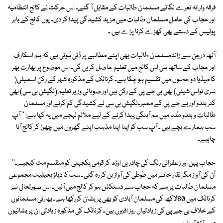
فرقہ وارانہ نعرے لگاتے مسلمان طالبات کے مقابل آ گئے۔ اس حرکت نے کالج انتظامیہ
اور حجاب کی حامل مسلمان طالبات میں مزید کشیدگی پیدا کر دی۔ یوں کالج کے باہر
پولیس کے دستے بھی کھڑے کرنا پڑے ہیں ۔
آٹھ درجن سے زائدمسلمان طالبات بھی اپنے مطالبے پر ڈٹی ہُوئی ہیں کہ ہم اسکارف
اور حجاب کے ساتھ ہی اس کالج میں تعلیم حاصل کریں گی۔ اس موضوع پر بھارت بھر
کا میڈیا دو حصوں میں تقسیم ہو چکا ہے۔ کرناٹک کے مذکورہ شہر کے رکن اسمبلی(
سری نواس شیٹی) بھی بی جے پی کے رکن ہیں اور صوبائی وزیر تعلیم (نگیش بی سی) بھی
کٹر ہندو اور بے جے پی کے ممبر۔نگیش بی سی نے کشیدگی کم کرنے اور مسلمان
طالبات و ہندو طلبا میں ہم آہنگی پیدا کرنے کے لیے ملائم لہجے میں یہ کہا ہے: '' آپ
سب ہمارے بچے ہیں ۔ آپ سب کو اپنا اپنا مذہب اپنے گھروں میں چھوڑ کر کالج آنا
چاہیے۔
حجاب پہن اور زعفرانی رنگ کی چادریں اوڑھ کر قومی یکجہتی کو منقسم مت کیجیے۔''
اُن کی آواز مگر نقار خانے میں طوطی کی آواز بن کر رہ گئی۔ سب کا دباؤ بحیثیت مجموعی
مسلمان طالبات پر ہے کہ حجاب سے دستکش ہو کر کالج میں آئیں۔ اس صورتحال نے
کرناٹک میں 80لاکھ کی مسلمان آبادی کو بھی پریشان کررکھا ہے۔ بھارتی مسلمانوں
کے خلاف بی جے پی کی زیادتیاں روز افزوں ہیں۔ کرناٹک کی مذکورہ زیادتی ان پریشانیوں