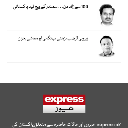
100 سے زائد دن… سمندر کے بیچ قید پاکستانی
بیرونی قرضے،بڑھتی مہنگائی اور معاشی بحران
express.pk
خبروں اور حالات حاضرہ سے متعلق پاکستان کی