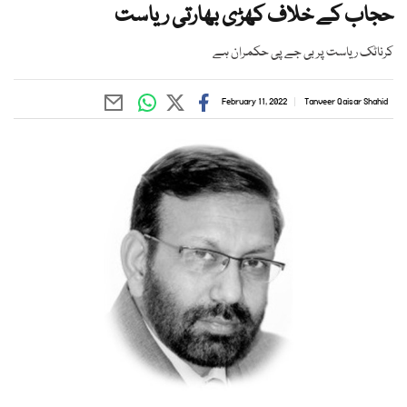
حجاب کے خلاف کھڑی بھارتی ریاست
کرناٹک ریاست پر بی جے پی حکمران ہے
February 11, 2022
Tanveer Qaisar Shahid