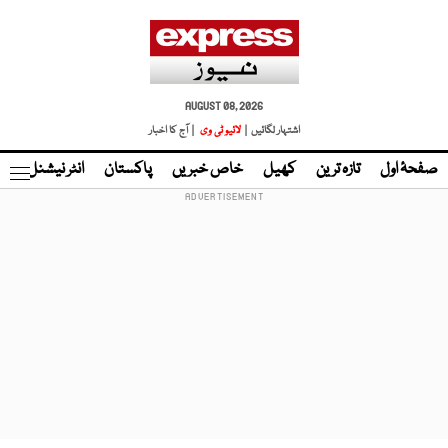
AUGUST 08, 2026
اشتہار لگائیں |
لائیو ٹی وی
| آج کا اخبار
صفحۂ اول
تازہ ترین
کھیل
خاص خبریں
پاکستان
انٹر نیشنل
ٹا