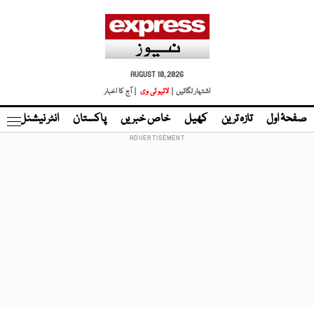
AUGUST 10, 2026
اشتہار لگائیں |
لائیو ٹی وی
| آج کا اخبار
صفحۂ اول
تازہ ترین
کھیل
خاص خبریں
پاکستان
انٹر نیشنل
ٹا