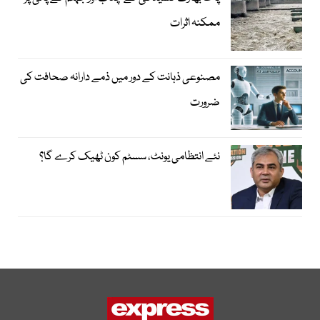
ممکنہ اثرات
مصنوعی ذہانت کے دور میں ذمے دارانہ صحافت کی
ضرورت
نئے انتظامی یونٹ، سسٹم کون ٹھیک کرے گا؟