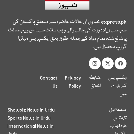
express.pk
خبروں اور حالات حاضرہ سے متعلق پاکستان کی
سب سے زیادہ وزٹ کی جانے والی ویب سائٹ ہے۔ اس ویب سائٹ
پر شائع شدہ تمام مواد کے جملہ حقوق بحق ایکسپریس میڈیا
گروپ محفوظ ہیں۔
ایکسپریس
ضابطہ
Privacy
Contact
کے بارے
اخلاق
Policy
Us
میں
صفحۂ اول
Showbiz News in Urdu
تازہ ترین
Sports News in Urdu
غزہ لہو لہو
International News in