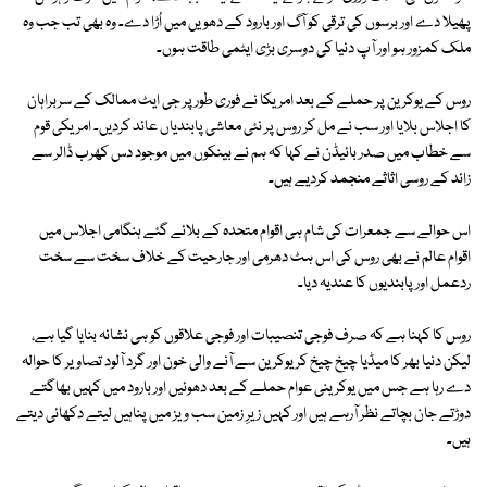
پھیلا دے اور برسوں کی ترقی کو آگ اور بارود کے دھویں میں اُڑا دے۔ وہ بھی تب جب وہ
ملک کمزور ہو اور آپ دنیا کی دوسری بڑی ایٹمی طاقت ہوں۔
روس کے یوکرین پر حملے کے بعد امریکا نے فوری طور پر جی ایٹ ممالک کے سربراہان
کا اجلاس بلایا اور سب نے مل کر روس پر نئی معاشی پابندیاں عائد کردیں۔ امریکی قوم
سے خطاب میں صدر بائیڈن نے کہا کہ ہم نے بینکوں میں موجود دس کھرب ڈالر سے
زائد کے روسی اثاثے منجمد کردیے ہیں۔
اس حوالے سے جمعرات کی شام ہی اقوام متحدہ کے بلائے گئے ہنگامی اجلاس میں
اقوام عالم نے بھی روس کی اس ہٹ دھرمی اور جارحیت کے خلاف سخت سے سخت
ردعمل اور پابندیوں کا عندیہ دیا۔
روس کا کہنا ہے کہ صرف فوجی تنصیبات اور فوجی علاقوں کو ہی نشانہ بنایا گیا ہے،
لیکن دنیا بھر کا میڈیا چیخ چیخ کر یوکرین سے آنے والی خون اور گرد آلود تصاویر کا حوالہ
دے رہا ہے جس میں یوکرینی عوام حملے کے بعد دھوئیں اور بارود میں کہیں بھاگتے
دوڑتے جان بچاتے نظر آرہے ہیں اور کہیں زیرِ زمین سب ویز میں پناہیں لیتے دکھائی دیتے
ہیں۔