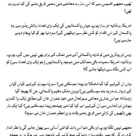
تھے۔ مجھے افسوس ہے کہ اس سارے معاملے میں ہمیں فریق بننے کی کیا ضرورت
تھی؟
امریکا، برطانیہ اور سارا یورپ جہاں پاکستانیوں کی ایک بڑی تعداد رہائش پذیر ہے، وہ
پاکستان کے اس اقدام کو کس نظر سے دیکھیں گے؟ ہم دنیا بھر کو کیا پیغام دینے
جارہے ہیں؟
روس اور یوکرین میں تو شاید پاکستانی آٹے میں نمک کے برابر بھی نہیں ہوں گے۔ یورپ،
برطانیہ، امریکا سمیت باقی ممالک میں موجود پاکستانیوں (جو ایک بڑی تعداد ہے) کو
اب کس نگاہ سے دیکھا جائے گا؟
وہاں ان کےلیے کیا کیا مشکلات پیدا ہوسکتی ہیں؟ سبز پاسپورٹ کےلیے کہاں کہاں
کے دروازے مزید بند ہوسکتے ہیں؟ بیرون ملک مقیم پاکستانی، جن کا بھیجا گیا
زرِمبادلہ جو اس بدترین معاشی صورتحال میں خود عمران خان کے مطابق ایک بڑا کنٹری
بیوشن اور ڈھارس ہے ان کےلیے اب کیا کیا نئے چیلنجز پیدا ہوسکتے ہیں؟ کیا ایک بار
بھی ہاتھیوں کی لڑائی میں فریق بنتے وقت وزیرِاعظم عمران خان نے سوچا؟
مجھے نہیں لگتا یورپ اور باقی دنیا اس بات کو اتنی آسانی سے بھول جائے گی یا نظر انداز
کردے گی کہ جس وقت ساری دنیا کے منع کرنے کے باوجود روس نے یوکرین پر حملہ