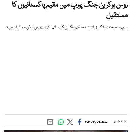
روس یوکرین جنگ یورپ میں مقیم پاکستانیوں کا
مستقبل
یورپ سمیت دنیا کے زیادہ تر ممالک یوکرین کے ساتھ کھڑے ہیں لیکن ہم کہاں ہیں؟
نائمہ لاشاری
February 26, 2022