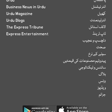
پاکستان
Urdu
انٹر نیشنل
Business News in Urdu
کھیل
Urdu Magazine
انٹرٹینمنٹ
Urdu Blogs
لائف اسٹائل
The Express Tribune
ٹاپ ٹرینڈ
Express Entertainment
دلچسپ و عجیب
صحت
سونے کے نرخ
پیٹرولیم مصنوعات کی قیمتیں
سائنس و ٹیکنالوجی
بلاگ
بزنس
ویڈیوز
جرائم