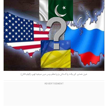
عین حملے کے وقت پاکستانی وزیراعظم روس میں موجود تھے۔ (فوٹو: فائل)