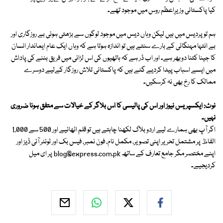
کیا پاکستانی وزیرِاعظم روس میں موجود تھے۔
ہم تو پردیس میں ہیں لیکن وہاں دیس میں موجود لوگوں سے بڑھتی ہوئی بے روزگاری اور
بے انتہا مہنگائی کے بارے سنتے ہیں تو اندازہ ہوتا ہے کہ وہاں ایک عام ایماندار انسان
کا جینا کتنا دوبھر ہے۔ اور اب ڈر ہے کہ ہاتھیوں کی اس لڑائی میں فریق بننے کی پاداش
میں ایسے اسباب پیدا کردیے گئے ہیں کہ پاکستانی تلاش روزگار کےلیے دوسرے
ممالک کا رخ بھی نہ کرسکیں۔
نوٹ: ایکسپریس نیوز اور اس کی پالیسی کا اس بلاگر کے خیالات سے متفق ہونا ضروری
نہیں۔
اگر آپ بھی ہمارے لیے اردو بلاگ لکھنا چاہتے ہیں تو قلم اٹھائیے اور 500 سے 1,000
الفاظ پر مشتمل تحریر اپنی تصویر، مکمل نام، فون نمبر، فیس بک اور ٹوئٹر آئی ڈیز اور
اپنے مختصر مگر جامع تعارف کے ساتھ
blog@express.com.pk
پر ای میل
کردیجیے۔