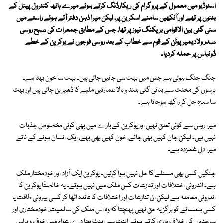
اسٹوڈیو میں معمول کے پروگرام کی ریکارڈنگ کرتے ہوئے میرے ہاتھ کنٹرول پینل کے
بٹنوں پر تھے اور آنکھیں سامنے اسکرین پر، لیکن میرا ذہن دفتر آتے ہوئے راستے میں
سنی گئی بین الاقوامی بریکنگ نیوز پر تھا، جس کے مطابق جمعرات کی صبح روسی
صدر ولادیمیر پوٹن کے قوم سے خطاب کے بعد روسی فوجوں نے یوکرین کے خطے
ڈونباس پر حملہ کردیا۔
جنگ جنگ ہوتی ہے جس میں بہت سی جانیں جاتی ہیں۔ بہت سا خون بہتا ہے۔
برسوں کی محنت سے بنائی گئی بلند و بالا عمارتیں ملبے کا ڈھیر بن جاتی ہیں اور بہت
سا سبزہ جل کر راکھ ہوجاتا ہے۔
میرا روس سے کوئی تعلق نہیں اور یوکرین کے بارے میں بھی کوئی مخصوص جذبات
نہیں ہیں۔ لیکن جان کہیں بھی جائے، خون کہیں بھی بہے، ایک انسان ہونے کے ناتے
میرا دل غمزدہ ہے۔
جنگیں کسی بھی مسئلے کا حل نہیں ہوا کرتیں۔ یوکرین ایک آزاد اور خودمختار ملک
ہے۔ اندرونی اختلافات اور تنازعات کس ملک میں نہیں ہوتے۔ یہ خالصتًا یوکرین کا
اندرونی معاملہ ہے لیکن ان تنازعات اور اختلافات کا فائدہ اٹھا کر کسی بیرونی طاقت یا
کسی ہمسائے کو ہرگز یہ حق نہیں پہنچتا کہ وہ اس ملک کی سالمیت، خودمختاری اور
سرحدوں کی خلاف ورزی کرتے ہوئے اینٹ سے اینٹ بجا دے، عوام میں خوف و ہراس