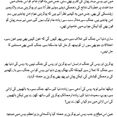
میں نے روسی صدر پوٹن کی تقریر بھی سنی، جس میں وہ اقوامِ عالم کو اس جنگ میں
مداخلت پر خطرناک نتائج کی دھمکی دیتے ہوئے نظر آتا ہے اور یوکرینی صدر ولادیمیر
زیلنسکی کی بھی، جس میں وہ کہتے نظر آتے ہیں کہ یوکرینی عوام امن چاہتے ہیں، ہم
امن چاہتے ہیں، جنگ سے متاثر سب سے زیادہ عام لوگ ہوں گے، میں نے صدر پوٹن کو
فون بھی کیا لیکن جواب میں خاموشی تھی۔
ساری دنیا اس جنگ کے خلاف ہے۔ میں پھر کہوں گی کہ خون کہیں بھی بہے خون ہے۔
اختلافات جو بھی ہوں ان کو بیٹھ کر حل کیا جاسکتا ہے، جنگ کسی بھی مسئلے کا
حل نہیں۔
یوکرین اور روس کی جنگ دراصل اب یوکرین اور روس کی جنگ نہیں، یہ روس کی دنیا بھر
سے جنگ کا اعلان ہے کیونکہ لگ بھگ پوری دنیا نے روس کو اس جنگ سے باز رکھنے
کی ہر ممکن کوشش کی، لیکن پوٹن نے پھر بھی یوکرین پر حملہ کردیا۔
دیکھا جائے تو یہ روس کی آدھی سے زیادہ دنیا کے ساتھ جنگ ہے۔ یہ ہاتھیوں کی لڑائی
ہے۔ یورپ سمیت دنیا کے زیادہ تر ممالک یوکرین کے ساتھ کھڑے ہیں لیکن ہاتھیوں
کی اس لڑائی میں ہم کہاں کھڑے ہیں؟
عین اس موقع پر جب روس نے یوکرین پر حملہ کیا پاکستانی وزیرِاعظم روس میں موجود