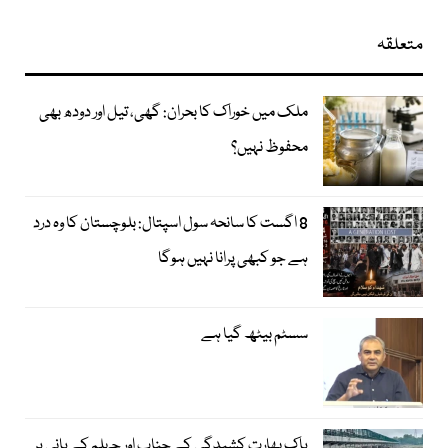
متعلقہ
ملک میں خوراک کا بحران: گھی، تیل اور دودھ بھی
محفوظ نہیں؟
8 اگست کا سانحہ سول اسپتال: بلوچستان کا وہ درد
ہے جو کبھی پرانا نہیں ہوگا
سسٹم بیٹھ گیا ہے
پاک بھارت کشیدگی کے چناب اور جہلم کے پانی پر