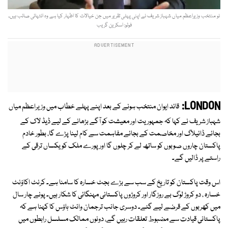
نو منتخب وزیراعظم میاں شہباز شریف نے اپنی پہلی تقریر میں جن خیالات کا اظہار کیا ہے وہ انتہائی صائب ہیں۔
فوٹو: اسکرین گریب
LONDON:
قائد ایوان منتخب ہونے کے بعد اپنے پہلے خطاب میں وزیراعظم میاں
شہباز شریف نے کہا کہ جمہوریت اور معیشت کو آگے بڑھانے کے لیے ڈیڈ لاک کے
بجائے ڈائیلاگ اور مخاصمت کے بجائے مفاہمت سے کام لینا پڑے گا، بطور خادم
پاکستان چاروں صوبوں کو ساتھ لے کر چلوں گا اور پورے ملک کو یکساں ترقی کے
راستے پر ڈالیں گے۔
اس وقت پاکستان کو تاریخ کے سب سے بڑے بجٹ خسارہ کا سامنا ہے۔ کرنٹ اکاؤنٹ
خسارہ ، دو کروڑ لوگ بے روزگار اور کروڑوں پاکستانی مہنگائی کا شکار ہیں۔ پونے چار سال
میں کھربوں کے قرضے لیے گئے۔ دوسری جانب ترجمان وائٹ ہاؤس کا کہنا ہے کہ
پاکستانی قیادت سے مضبوط تعلقات رہیں گے، دونوں ممالک مسلسل رابطوں میں