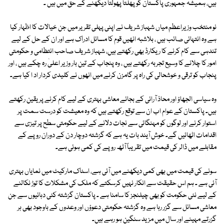
ہیں، ہمیشہ جمہوری پاکستان کو پھلتا پھولتا دیکھنے کے حق میں ہیں ۔
نو منتخب وزیراعظم میاں شہباز شریف نے اپنی پہلی تقریر میں جن خیالات کا اظہار کیا
ہے وہ انتہائی صائب ہیں ، بلاشبہ انھیں قوم کا مسائل ادراک ہے اور ان کے حل کے لیے
تندہی سے کام کرنے کا ریکارڈ بھی رکھتے ہیں، شہباز شریف صاحب انتظامی و حکومتی
امور کا چلانے کا وسیع تجربہ رکھتے ہیں ، وہ پنجاب کے تین بار وزیر اعلیٰ رہ چکے ہیں ، اور
پنجاب کو ترقی و خوشحالی کی راہ پر گامزن کرنے میں انھوں نے کلیدی کردار اد ا کیا ہے۔
وہ سیاسی الجھاؤ اور محاذ آرائی کے بجائے معاشی بہتری کے لیے کام کرنے پر یقین رکھتے
ہیں۔ پاکستان کے عوام اب ان سے توقع رکھتے ہیں کہ وہ معیشت کو درست سمت پر
استوار کرنے اور لوگوں کو مہنگائی سے نجات دلانے کے لیے حکومتی سطح پر تیزی سے
اقدامات اٹھائیں گے۔ خوش آیند بات یہ ہے کہ گزشتہ دوچار دن کے دوران روپے کے
مقابلے میں ڈالر کی قیمت میں تقریباً آٹھ روپے کی کمی ہوئی ہے۔
سونے کی قیمت میں بھی کمی دیکھنے میں آئی ہے، اسٹاک مارکیٹ میں نمایاں بہتری
آئی ہے ۔ ہم اس حقیقت سے انکار نہیں کرسکتے کہ ملک کی مشکلات کا توڑ نکالنے
کے لیے نئی حکومت کو بھی چیلنجز کا سامنا ہے ۔ پاکستان گزشتہ کئی دہائیوں سے جن
معاشی مسائل سے گزر رہا ہے وہ گزشتہ حکومتی دعوؤں اور وعدوں کے باوجود بھی ہر
گزرتے مہینے اور سال میں مزید سنگین ہو رہے ہیں۔