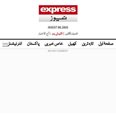
AUGUST 08, 2026
اشتہار لگائیں |
لائیو ٹی وی
| آج کا اخبار
صفحۂ اول
تازہ ترین
کھیل
خاص خبریں
پاکستان
انٹر نیشنل
ٹا