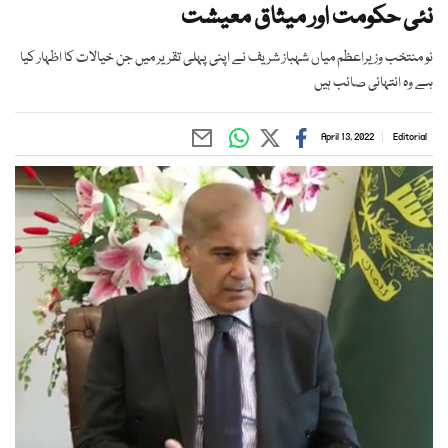
نئی حکومت اور میثاق معیشت
نو منتخب وزیراعظم میاں شہباز شریف نے اپنی پہلی تقریر میں جن خیالات کا اظہار کیا
ہے وہ انتہائی صائب ہیں
April 13, 2022
Editorial