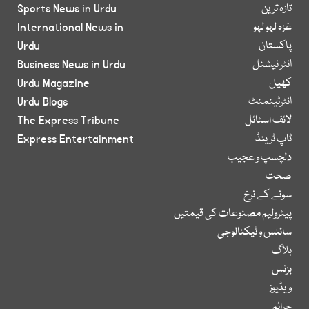
تازہ ترین
Sports News in Urdu
غزہ لہو لہو
International News in
پاکستان
Urdu
انٹر نیشنل
Business News in Urdu
کھیل
Urdu Magazine
انٹرٹینمنٹ
Urdu Blogs
لائف اسٹائل
The Express Tribune
ٹاپ ٹرینڈ
Express Entertainment
دلچسپ و عجیب
صحت
سونے کے نرخ
پیٹرولیم مصنوعات کی قیمتیں
سائنس و ٹیکنالوجی
بلاگ
بزنس
ویڈیوز
جرائم