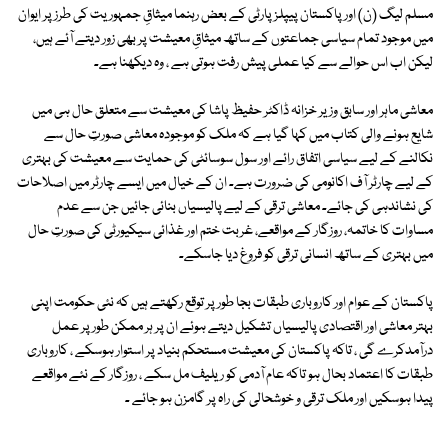
مسلم لیگ (ن) اور پاکستان پیپلزپارٹی کے بعض رہنما میثاقِ جمہوریت کی طرز پر ایوان
میں موجود تمام سیاسی جماعتوں کے ساتھ میثاقِ معیشت پر بھی زور دیتے آئے ہیں،
لیکن اب اس حوالے سے کیا عملی پیش رفت ہوتی ہے ، وہ دیکھنا ہے۔
معاشی ماہر اور سابق وزیر خزانہ ڈاکٹر حفیظ پاشا کی معیشت سے متعلق حال ہی میں
شایع ہونے والی کتاب میں کہا گیا ہے کہ ملک کو موجودہ معاشی صورتِ حال سے
نکالنے کے لیے سیاسی اتفاق رائے اور سول سوسائٹی کی حمایت سے معیشت کی بہتری
کے لیے چارٹر آف اکانومی کی ضرورت ہے۔ ان کے خیال میں ایسے چارٹر میں اصلاحات
کی نشاندہی کی جائے۔ معاشی ترقی کے لیے پالیسیاں بنائی جائیں جن سے عدم
مساوات کا خاتمہ، روزگار کے مواقعے، غربت ختم اور غذائی سیکیورٹی کی صورتِ حال
میں بہتری کے ساتھ انسانی ترقی کو فروغ دیا جاسکے۔
پاکستان کے عوام اور کاروباری طبقات بجا طور پر توقع رکھتے ہیں کہ نئی حکومت اپنی
بہتر معاشی اور اقتصادی پالیسیاں تشکیل دیتے ہوئے ان پر ہر ممکن طور پر عمل
درآمدکرے گی ، تاکہ پاکستان کی معیشت مستحکم بنیاد پر استوار ہوسکے ، کاروباری
طبقات کا اعتماد بحال ہو تاکہ عام آدمی کو ریلیف مل سکے ، روزگار کے نئے مواقعے
پیدا ہوسکیں اور ملک ترقی و خوشحالی کی راہ پر گامزن ہو جائے ۔