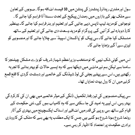
سول اور ملٹری ریٹائرڈ پنشنرز کی پنشن میں 10 فیصد اضافہ ہوگا ، صوبوں کے تعاون
سے ملک بھر کے بازاروں میں رمضان پیکیج کے تحت سستا آٹا فراہم کیا جائے گا ،
نوجوانوں کو مزید لیپ ٹاپس دیے جائیں گے اور تعلیم اور ہنر فراہم کیا جائے گا۔ بینظیر
کارڈ دوبارہ لے کر آئیں گے، پروگرام کو مزید وسعت دی جائے گی اور تعلیم کے ساتھ
منسلک کیا جائے گا۔ سی پیک کو 'پاکستان اسپیڈ' سے چلایا جائے گا اور منصوبے کو
تیزی سے آگے بڑھایا جائے گا۔
اس میں کوئی شک نہیں کہ نو منتخب وزیراعظم شہباز شریف کو بڑے مشکل چیلنجز کا
سامنا ہے لیکن ہم نے ماضی میں دیکھا ہے کہ وہ ایسے حالات کو بہتر بنانے کا تجربہ
رکھتے ہیں۔ اس سے پہلے بجلی کی لوڈ شیڈنگ کے خاتمے اور دہشت گردی کا قلع قمع
کرنے میں ان کا رول بہت نمایاں تھا۔
سی پیک منصوبوں کی تیز رفتار تکمیل، ڈنگی کے موثر خاتمے میں بھی ان کی کارکردگی
بہتر رہی، اس لیے یہ امید کی جا سکتی ہے کہ وہ کامیاب ہوں گے۔ نئی حکومت کے
قیام کے ساتھ ہی روپے کی قدر میں اضافے اور اسٹاک ایکسچینج میں بہتری کے آثار
رونما شروع ہونا شروع ہو گئے ہیں جس کا ایک مطلب یہ بھی ہے کہ ملک کی کاروباری
برادری حکومت پر اعتماد کا اظہار کر رہی ہے۔