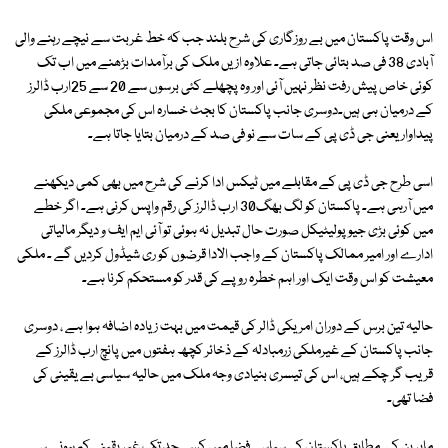
اس وقت پاکستان میں بے روزگاری کی شرح بلند جب کہ خط غربت سے نیچے رہنے والی
آبادی 38 فی صد بتائی جاتی ہے۔ علاوہ ازیں ملک کی برآمدات بڑھنے میں اب تک
کوئی خاص پیش رفت نظر نہیں آئی اور وہ پچھلے کئی برسوں سے 20 سے 25ارب ڈالرز
کے درمیان ہی ہیں۔دوسری جانب پاکستان کا بجٹ خسارہ اس کی مجموعی ملکی
پیداوار یعنی جی ڈی پی کے سات سے نو فی صد کے درمیان بتایا جاتا ہے۔
اسی طرح جی ڈی پی کے مقابلے میں ٹیکس ادا کرنے کی شرح میں بھی کمی دیکھنے
میں آرہی ہے۔ پاکستان کو لگ بھگ30 ارب ڈالرز کی رقم واپس کرنی ہے۔ اگر خطے
میں کوئی بڑی جیو پولیٹیکل صورت حال تبدیل نہ ہوئی تو آئی ایم ایف و دیگر مالیاتی
ادارے اور امیر ممالک پاکستان کے واجب الادا قرضوں کو ری شیڈول کردیں گے ۔ ملکی
معیشت کو اس وقت ایک اور اہم خطرہ روپے کی قدر کو مستحکم کرنا ہے۔
حالیہ تین برس کے دوران امریکی ڈالر کی قیمت میں بہت زیادہ اضافہ ہوا ہے ، دوسری
جانب پاکستان کے غیرملکی زرمبادلہ کے ذخائر کچھ ہفتوں میں پانچ ارب ڈالرز کے
قریب گر چکے ہیں، اس کی تیسری بنیادی وجہ ملک میں حالیہ سیاسی بے یقینی کی
فضا تھی۔
ماہرین کے مطابق پاکستان کی سیاسی فضا میں کسی حد تک غیر یقینی کم ہونے سے