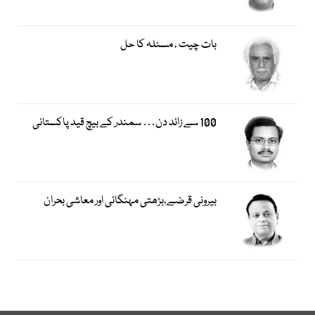
بات چیت ، مسئلہ کا حل
100 سے زائد دن… سمندر کے بیچ قید پاکستانی
بیرونی قرضے،بڑھتی مہنگائی اور معاشی بحران