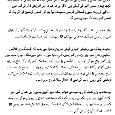
کچھ بہتری ضرور آئے گی لیکن بین الاقوامی مارکیٹ میں امریکی ڈالر کی قدر میں
اضافے کی وجہ سے پاکستانی کرنسی سمیت دنیا بھر کی کمزور کرنسیز کی گراوٹ کا
عمل کسی حد تک جاری رہے گا۔
رواں ماہ میں سامنے آنے والے اعداد و شمار کے مطابق پاکستان کو ادائیگیوں کے توازن
میں رواں برس کے آٹھ ماہ میں اب تک 12 ارب ڈالرز کے خسارے کا سامنا ہے۔
اسٹیٹ بینک نے پرتعیش اشیا پر کیش مارجن بڑھایا ہے جب کہ اکنامک ری فنانس
اسکیم پر شرح سود بھی بڑھائی گئی ہے۔ شرح سود میں اضافے سے ملک میں طلب میں
بھی کمی واقع ہوگی، جس سے درآمدی بل میں کسی حد تک کمی آنے کی توقع ہے اور
جاری کھاتوں کا خسارہ اس حد تک ہوجانے کا امکان ہے جہاں اسے مینج کیا جاسکے۔
شرح سود میں 2.5 فی صد کے بڑے اضافے کے باوجود جہاں اسٹاک مارکیٹ میں تیزی
دیکھی گئی ،وہیں روپے کی بھی قدر بحال ہونا شروع ہوئی ہے۔
نو منتخب وزیراعظم کی جانب سے عوامی مفاد میں کیے جانے والے اعلان کے اہم
نکات کچھ یوں ہیں۔ یکم اپریل سے کم از کم ماہانہ اجرت 25 ہزار روپے ہوگی ، سرمایہ
کاروں ، صنعتکاروں سے ماہانہ ایک لاکھ تنخواہ کے حامل افراد کی تنخواہوں میں 10
فیصد اضافے کی اپیل کی گئی ہے۔