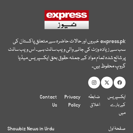
express.pk
خبروں اور حالات حاضرہ سے متعلق پاکستان کی
سب سے زیادہ وزٹ کی جانے والی ویب سائٹ ہے۔ اس ویب سائٹ
پر شائع شدہ تمام مواد کے جملہ حقوق بحق ایکسپریس میڈیا
گروپ محفوظ ہیں۔
ایکسپریس
ضابطہ
Privacy
Contact
کے بارے
اخلاق
Policy
Us
میں
صفحۂ اول
Showbiz News in Urdu