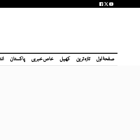
صفحۂ اول
تازہ ترین
کھیل
خاص خبریں
پاکستان
انٹ