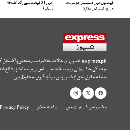
قیمتوں میں مسلسل دوسرے
میں 31 فیصد سے زائد اضافہ
دن بڑا اضافہ ریکارڈ
ریکارڈ
express.pk
خبروں اور حالات حاضرہ سے متعلق پاکستان 
وزٹ کی جانے والی ویب سائٹ ہے۔ اس ویب سائٹ پر شائع شدہ
جملہ حقوق بحق ایکسپریس میڈیا گروپ محفوظ ہیں۔
ایکسپریس کے بارے میں
ضابطہ اخلاق
Privacy Policy