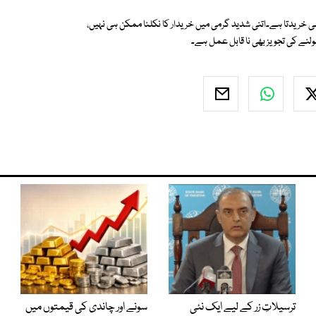
ات 10 بجے تک سب سے مہنگی بجلی خریدتا ہے۔اتنی شدید گرمی میں خریدار کا نکلنا ممکن ہی نہیں،
ولنے کی تجویز بھی نا قابل عمل ہے۔
ترسیلاتِ زر کے لیے ایک نئی
سونے اور چاندی کی قیمتوں میں