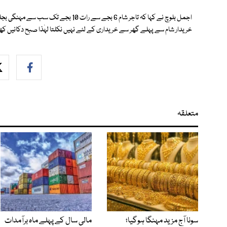
اجمل بلوچ نے کہا کہ تاجر شام 6 بجے سے ر
خریدار شام سے پہلے گھر سے خریداری کے لئے نہیں نکلتا لہٰذا صبح دکانیں کھ
متعلقہ
سونا آج مزید مہنگا ہوگیا؛
مالی سال کے پہلے ماہ برآمدات