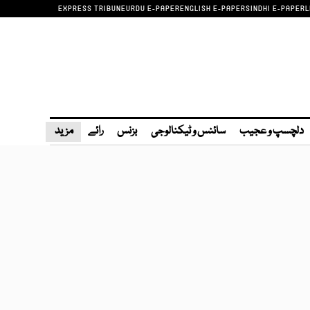
EXPRESS TRIBUNE
URDU E-PAPER
ENGLISH E-PAPER
SINDHI E-PAPER
L
دلچسپ و عجیب
سائنس و ٹیکنالوجی
بزنس
رائے
مزید