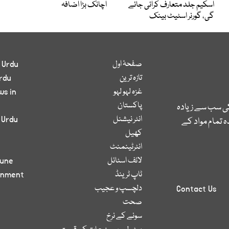
اسکیم جلد متعارف کرائی جائے
اچانک بڑا اضافہ
گی، گورنر اسٹیٹ بینک
صفحۂ اول
 Urdu
تازہ ترین
rdu
غزہ لہو لہو
ws in
پاکستان
کی سب سے زیادہ
انٹر نیشنل
 Urdu
 تمام مواد کے
کھیل
انٹرٹینمنٹ
لائف اسٹائل
bune
ٹاپ ٹرینڈ
inment
دلچسپ و عجیب
Contact Us
صحت
سونے کے نرخ