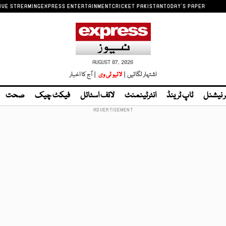
IVE STREAMING
EXPRESS ENTERTAINMENT
CRICKET PAKISTAN
TODAY'S PAPER
AUGUST 07, 2026
اشتہار لگائیں |
لائیو ٹی وی
| آج کا اخبار
ر نیشنل
ٹاپ ٹرینڈ
انٹرٹینمنٹ
لائف اسٹائل
فیکٹ چیک
صحت