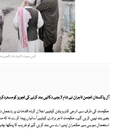
کسی صورت کاروبار شام 7بجے بند نہیں کرینگے، تاجروں نے تجویز مسترد کردی۔ فوٹو : فائل
آل پاکستان انجمن تاجران نے شام 7 بجے دکانیں بند کرنے کی تجویز کو مستردکردی۔
بجے بند نہیں کریں گے۔ حکومت تاجر برادری کیلیے آسانیاں پیدا کرے نہ کہ
استعمال ہورہی ہے حکمران اپنے اے سی بند کریں گے تو غریب کا پنکھا چلے