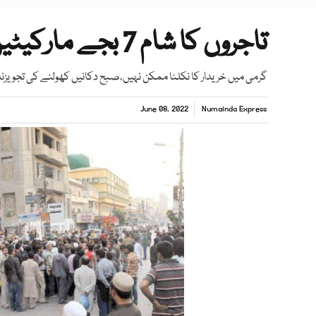
تاجروں کا شام 7 بجے مارکیٹیں بند کرنے سے انکار
گرمی میں خریدار کا نکلنا ممکن نہیں،صبح دکانیں کھولنے کی تجویزن
June 08, 2022
Numainda Express