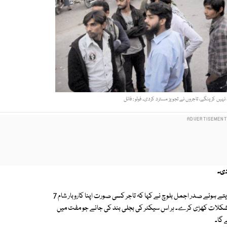
حکومت کی طرف سے انرجی کنزرویشن کیلیے اعلان کردہ اقدامات پر ردعمل دیتے ہوئے صدر اجمل بلوچ نے کہا کہ تاجر کسی صورت اپنا کاروبار شام 7
 مشکلات کھڑی کرے۔ ہر اس سیکٹر کی بجلی بند کی جائے جو مفت میں
 گا۔