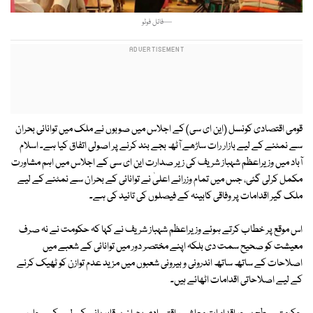
—فائل فوٹو
قومی اقتصادی کونسل (این ای سی) کے اجلاس میں صوبوں نے ملک میں توانائی بحران
سے نمٹنے کے لیے بازار رات ساڑھے آٹھ بجے بند کرنے پر اصولی اتفاق کیا ہے۔ اسلام
آباد میں وزیراعظم شہباز شریف کی زیر صدارت این ای سی کے اجلاس میں اہم مشاورت
مکمل کرلی گئی، جس میں تمام وزرائے اعلیٰ نے توانائی کے بحران سے نمٹنے کے لیے
ملک گیر اقدامات پر وفاقی کابینہ کے فیصلوں کی تائید کی ہے۔
اس موقع پر خطاب کرتے ہوئے وزیراعظم شہباز شریف نے کہا کہ حکومت نے نہ صرف
معیشت کو صحیح سمت دی بلکہ اپنے مختصر دور میں توانائی کے شعبے میں
اصلاحات کے ساتھ ساتھ اندرونی و بیرونی شعبوں میں مزید عدم توازن کو ٹھیک کرنے
کے لیے اصلاحاتی اقدامات اٹھائے ہیں۔