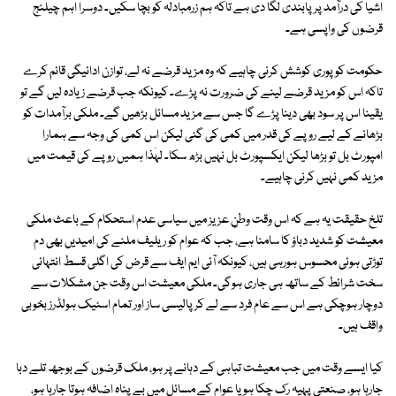
اشیا کی درآمد پر پابندی لگا دی ہے تاکہ ہم زرمبادلہ کو بچا سکیں۔ دوسرا اہم چیلنج
قرضوں کی واپسی ہے۔
حکومت کو پوری کوشش کرنی چاہیے کہ وہ مزید قرضے نہ لے، توازن ادائیگی قائم کرے
تاکہ اس کو مزید قرضے لینے کی ضرورت نہ پڑے۔ کیونکہ جب قرضے زیادہ لیں گے تو
یقینا اس پر سود بھی دینا پڑے گا جس سے مزید مسائل بڑھیں گے۔ ملکی برآمدات کو
بڑھانے کے لیے روپے کی قدر میں کمی کی گئی لیکن اس کمی کی وجہ سے ہمارا
امپورٹ بل تو بڑھا لیکن ایکسپورٹ بل نہیں بڑھ سکا۔ لہٰذا ہمیں روپے کی قیمت میں
مزید کمی نہیں کرنی چاہیے۔
تلخ حقیقت یہ ہے کہ اس وقت وطنِ عزیز میں سیاسی عدم استحکام کے باعث ملکی
معیشت کو شدید دباؤ کا سامنا ہے، جب کہ عوام کو ریلیف ملنے کی امیدیں بھی دم
توڑتی ہوئی محسوس ہورہی ہیں، کیونکہ آئی ایم ایف سے قرض کی اگلی قسط انتہائی
سخت شرائط کے ساتھ ہی جاری ہوگی۔ ملکی معیشت اس وقت جن مشکلات سے
دوچار ہوچکی ہے اس سے عام فرد سے لے کر پالیسی ساز اور تمام اسٹیک ہولڈرز بخوبی
واقف ہیں۔
کیا ایسے وقت میں جب معیشت تباہی کے دہانے پر ہو، ملک قرضوں کے بوجھ تلے دبا
جارہا ہو، صنعتی پہیہ رک چکا ہو یا عوام کے مسائل میں بے پناہ اضافہ ہوتا جارہا ہو،