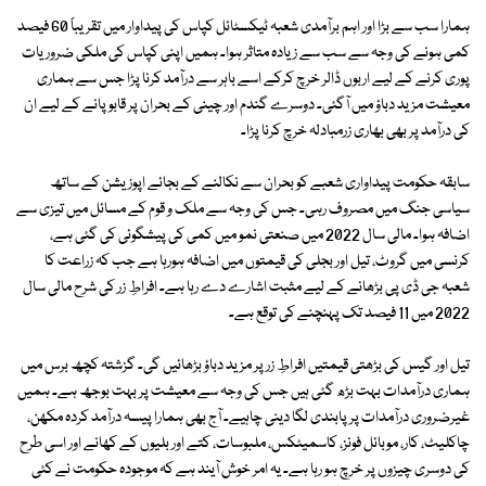
ہمارا سب سے بڑا اور اہم برآمدی شعبہ ٹیکسٹائل کپاس کی پیداوار میں تقریباً 60 فیصد
کمی ہونے کی وجہ سے سب سے زیادہ متاثر ہوا۔ ہمیں اپنی کپاس کی ملکی ضروریات
پوری کرنے کے لیے اربوں ڈالر خرچ کرکے اسے باہر سے درآمد کرنا پڑا جس سے ہماری
معیشت مزید دباؤ میں آگئی۔ دوسرے گندم اور چینی کے بحران پر قابو پانے کے لیے ان
کی درآمد پر بھی بھاری زرمبادلہ خرچ کرنا پڑا۔
سابقہ حکومت پیداواری شعبے کو بحران سے نکالنے کے بجائے اپوزیشن کے ساتھ
سیاسی جنگ میں مصروف رہی۔ جس کی وجہ سے ملک و قوم کے مسائل میں تیزی سے
اضافہ ہوا۔ مالی سال 2022 میں صنعتی نمو میں کمی کی پیشگوئی کی گئی ہے،
کرنسی میں گروٹ، تیل اور بجلی کی قیمتوں میں اضافہ ہورہا ہے جب کہ زراعت کا
شعبہ جی ڈی پی بڑھانے کے لیے مثبت اشارے دے رہا ہے۔ افراطِ زر کی شرح مالی سال
2022 میں 11 فیصد تک پہنچنے کی توقع ہے۔
تیل اور گیس کی بڑھتی قیمتیں افراطِ زر پر مزید دباؤ بڑھائیں گی۔ گزشتہ کچھ برس میں
ہماری درآمدات بہت بڑھ گئی ہیں جس کی وجہ سے معیشت پر بہت بوجھ ہے۔ ہمیں
غیرضروری درآمدات پر پابندی لگا دینی چاہیے۔ آج بھی ہمارا پیسہ درآمد کردہ مکھن،
چاکلیٹ، کار، موبائل فونز، کاسمیٹکس، ملبوسات، کتے اور بلیوں کے کھانے اور اسی طرح
کی دوسری چیزوں پر خرچ ہو رہا ہے۔ یہ امر خوش آیند ہے کہ موجودہ حکومت نے کئی