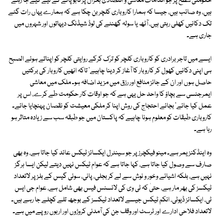
حکومتی سطح پر جو اقدامات معاشی و اقتصادی بحران پر قابو پانے کے لیے کیے جا رہے
ہیں، وہ صائب ہیں، جیسا کہ ہمارا کاروباری کلچر بن چکا ہے کہ ہمارے یہاں رات گئے
تک دکانیں کھلی رہتی ہیں، آٹھ یا سولہ گھنٹے کی لوڈ شیڈنگ دیہاتوں اور شہروں میں
جاری ہے۔
ایسے میں تاجر برادری کو کاروباری کلچر کو ترک کرکے روایتی کلچر کو اپناتے ہوئے الصبح
ہی اپنی دکانیں کھول کر کاروبار کا آغاز کر دینا چاہیے' تاکہ انھیں کاروبار کی برکتیں
حاصل ہوں اور ان کے جائز منافع اور رزق میں مزید اضافہ ہو۔ ملک میں معاشی
ایمرجنسی سے بچاؤ کا واحد حل یہی ہے کہ جو اوقات کار حکومت طے کرے، اس پر
عمل کیا جائے' بجائے احتجاج کی روش اپنا کر ملکی معیشت کو نقصان پہنچایا جائے۔
کاروباری طبقات کو معلوم ہونا چاہیے کہ پاکستان میں جو طبقہ سب سے زیادہ متاثر ہو
رہا ہے۔
وہ اینڈکنزیمر ہے۔ مینو فیکچرز پر جو سینٹرل ایکسائز ٹیکس عائد کیا جاتا ہے، وہ بھی
صارف سے وصول کیا جاتا ہے، کہا جاتا ہے کہ عوام ٹیکس نہیں دیتے لیکن ایسا ہرگز
نہیں ہے، بلکہ اشیائے وخور و نوش سے لے کر بجلی، پانی، سوئی گیس کے بلز پر لاتعداد
ٹیکسز کی بھر مار ہے، حتیٰ کہ ٹی وی کی لائسنس فیس بھی شامل ہے، عوام جی ایس
ٹی، ایکسائز ڈیوٹی، انکم ٹیکس جیسے لاتعداد ٹیکسز کے بوجھ تلے کچلے جا رہے ہیں۔
لاتعداد فلاحی ادارے اور ٹرسٹ اور وقف جن کی آمدنی کروڑوں اور اربوں روپے میں ہے۔