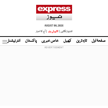
AUGUST 08, 2026
اشتہار لگائیں |
لائیو ٹی وی
| آج کا اخبار
صفحۂ اول
تازہ ترین
کھیل
خاص خبریں
پاکستان
انٹر نیشنل
ٹا