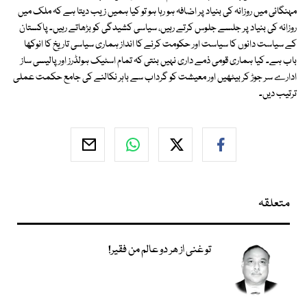
مہنگائی میں روزانہ کی بنیاد پر اضافہ ہو رہا ہو تو کیا ہمیں زیب دیتا ہے کہ ملک میں
روزانہ کی بنیاد پر جلسے جلوس کرتے رہیں، سیاسی کشیدگی کو بڑھاتے رہیں۔ پاکستان
کے سیاست دانوں کا سیاست اور حکومت کرنے کا انداز ہماری سیاسی تاریخ کا انوکھا
باب ہے۔ کیا ہماری قومی ذمے داری نہیں بنتی کہ تمام اسٹیک ہولڈرز اور پالیسی ساز
ادارے سر جوڑ کر بیٹھیں اور معیشت کو گرداب سے باہر نکالنے کی جامع حکمت عملی
ترتیب دیں۔
متعلقہ
تو غنی از ھر دو عالم من فقیر!