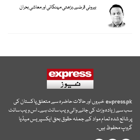
بیرونی قرضے،بڑھتی مہنگائی اور معاشی بحران
express.pk
خبروں اور حالات حاضرہ سے متعلق پاکستان کی
سب سے زیادہ وزٹ کی جانے والی ویب سائٹ ہے۔ اس ویب سائٹ
پر شائع شدہ تمام مواد کے جملہ حقوق بحق ایکسپریس میڈیا
گروپ محفوظ ہیں۔