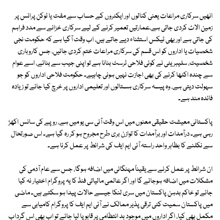
انھیں سرکاری مراعات یعنی کنالوں اور ایکٹروں کے حساب سے مفت یا ٹوکن پرائس پر
زمین الاٹ کردی جاتی ہے،عمارتیں تعمیر کرنے کے لیے سرکاری خزانے سے مدد فراہم
کی جاتی ہے اور بھی ٹیکس استثناء دیے جاتے ہیں، اب وقت آگیا ہے کہ حکومت نجی
شخصیات یا اداروں کو اس قسم کی سرکاری مراعات ختم کردی جائیں، جس کاروباری
شخصیت، سلیبریٹی نے کوئی فلاحی ٹرسٹ بنانا ہے تو اپنی جیب سے بنائے، اسے عوام
سے چندہ اکٹھا کرنے کی بھی اجازت نہیں ہونی چاہیے۔ حکومت فلاحی اداروں کو جو
سہولت دیتی ہے، وہ پیسہ سرکاری ہستالوں اور تعلیمی اداروں پر خرچ کیا جائے تو زیادہ
فائدہ مند ہے۔
پاکستانی معیشت حقیقی معنوں میں اس وقت آئی سی یو میں ہے، روپے کی سانس اکھڑ
رہی ہے۔ درآمدات اور برآمدات کا توازن بری طرح مجروح ہو کر رہ گیا ہے۔ اس صورتحال
سے نکلنے کا بظاہر واحد راستہ آئی ایم ایف کی شرائط پر عمل کرنا ہے۔
ان شرائط پر عمل کرنے سے یقیناً مہنگائی میں اضافہ ہوگا، جس سے عام آدمی کی
مشکلات میں اضافہ ہوجائے گا اور اگر عالمی مالیاتی فنڈ کا یہ پروگرام اختیار نہ کیا
جائے تو خاکم بدہن پاکستان میں سری لنکا جیسے حالات پیدا ہو سکتے ہیں۔ ماضی
میں پاکستان سمیت کئی ترقی پذیر ممالک نے آئی ایم ایف کا پروگرام کامیابی سے
مکمل بھی کیا، اگر اداروں میں موجود بد انتظامی پر قابو پا لیا جائے تو اب بھی اس گرداب