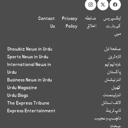
ایکسپریس
ضابطہ
Privacy
Contact
کے بارے
اخلاق
Policy
Us
میں
صفحۂ اول
Showbiz News in Urdu
تازہ ترین
Sports News in Urdu
غزہ لہو لہو
International News in
پاکستان
Urdu
انٹر نیشنل
Business News in Urdu
کھیل
Urdu Magazine
انٹرٹینمنٹ
Urdu Blogs
لائف اسٹائل
The Express Tribune
ٹاپ ٹرینڈ
Express Entertainment
دلچسپ و عجیب
صحت