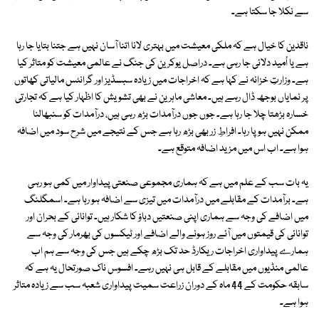
سے نکلا جا سکتا ہے۔
ناقدین کا خیال ہے کہ ملکی معیشت میں بہتری لانا اتنا آسان نہیں ہے جتنا بتایا جا رہا
ہے یا اُمید دلائی جا رہی ہے۔ دراصل یوکرین کی جنگ نے عالمی معیشت کو متاثر کیا
ہے۔ وزارتِ خزانہ نے کہا ہے کہ اخراجات میں زیادہ سبسڈیز اور گرانٹس مالیاتی کھاتوں
پر نمایاں بوجھ ڈال رہے ہیں۔ معاشی ماہرین نے بھی تشویش کا اظہار کیا ہے کہ تجارتی
خسارہ بڑھتا چلا جا رہا ہے۔ جوں جوں درآمدات بڑھ رہی ہیں، درآمدات کو سنبھالنا
ممکن نہیں ہو پا رہا۔ افراطِ زر بھی بڑھ رہا ہے جس کے نتیجے میں شرح سود میں اضافہ
ہوا ہے۔ اب اس میں مزید اضافہ متوقع ہے۔
یہ بات سب کے علم میں ہے کہ ہماری مجموعی صنعتی پیداوار میں کمی ہو رہی
ہے۔ برآمدات کے مقابلے میں درآمدات میں تیزی سے اضافہ ہو رہا ہے۔ اسمگلنگ
میں اضافے کی وجہ سے ہماری اپنی صنعتیں دباؤ کا شکار ہیں۔ توانائی کے بحران اور
توانائی کی قیمتوں میں آئے روز ہونے والے اضافے اور ٹیکسوں کی بھرمار کی وجہ سے
ہمارے پیداواری اخراجات ریکارڈ حد تک بڑھ چکے ہیں جس کی وجہ سے ہم اب
عالمی منڈیوں میں مقابلے کے قابل ہی نہیں رہے۔ افسوس ناک صورتحال یہ ہے کہ
سابقہ حکومت کے 44 ماہ کے دوران زراعت سمیت پیداواری شعبہ سب سے زیادہ متاثر
ہوا ہے۔