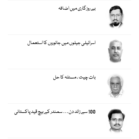
بے روزگاری میں اضافہ
اسرائیلی جیلوں میں جانوروں کا استعمال
بات چیت ، مسئلہ کا حل
100 سے زائد دن… سمندر کے بیچ قید پاکستانی