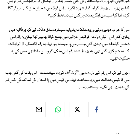
غیر قانونی طور پر برطانیہ منتقل کی گئی جسے بعد ازاں نیشنل کرائم ایجنسی نے ٹریس
کیا اور پھراسے ضبط کر لیا گیا ، شہزاد اکبر نے اس فراڈ میں عمران خان کے ''بروکر ''کا
کردار ادا کیا ہے۔اس ایگریمنٹ پر کس نے دستخط کیے؟
اس کا جواب دیتے ہوئے وزیرمملکت پٹرولیم سینٹر مصدق ملک نے کہا برطانیہ میں
پکڑی گئی اس ''لوٹی دولت''کو قومی خزانے میں جمع کرانا چاہیے تھا لیکن یہ رقم اسی
شخص کوتحفہ میں دیدی گئی جسے اس پر جرمانہ ہوا تھا۔ یہ رقم اکنامک کرائم ایکٹ
کے تحت پکڑی گئی تھی، یہ ضبط شدہ رقم اسی ملک کو واپس ملنا تھی جس کی یہ
ملکیت تھی۔
انہوں نے کہا اس رقم کے بارے میں ''آؤٹ آف کورٹ سیٹلمنٹ '' اس وقت کی گئی جب
اس کا کیس عدالت میں زیرسماعت تھا۔اس کیس میں پاکستان کی نمائندگی کس نے
کی یہ بات ابھی تک سربستہ راز ہے۔