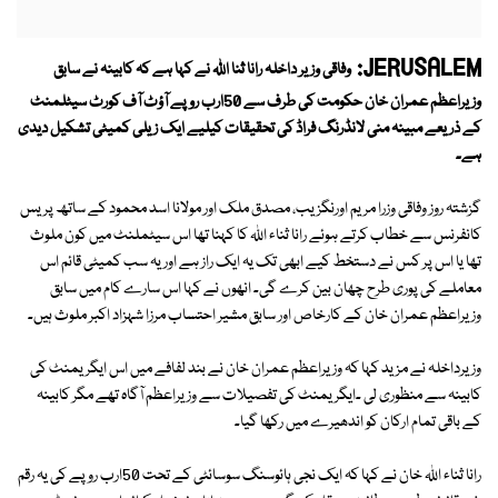
JERUSALEM:
وفاقی وزیر داخلہ رانا ثنا اللہ نے کہا ہے کہ کابینہ نے سابق
وزیراعظم عمران خان حکومت کی طرف سے 50ارب روپے آؤٹ آف کورٹ سیٹلمنٹ
کے ذریعے مبینہ منی لانڈرنگ فراڈ کی تحقیقات کیلیے ایک زیلی کمیٹی تشکیل دیدی
ہے۔
گزشتہ روز وفاقی وزرا مریم اورنگزیب، مصدق ملک اور مولانا اسد محمود کے ساتھ پریس
کانفرنس سے خطاب کرتے ہوئے رانا ثناء اللہ کا کہنا تھا اس سیٹملنٹ میں کون ملوث
تھا یا اس پر کس نے دستخط کیے ابھی تک یہ ایک راز ہے اور یہ سب کمیٹی قائم اس
معاملے کی پوری طرح چھان بین کرے گی۔ انھوں نے کہا اس سارے کام میں سابق
وزیراعظم عمران خان کے کارخاص اور سابق مشیر احتساب مرزا شہزاد اکبر ملوث ہیں۔
وزیرداخلہ نے مزید کہا کہ وزیراعظم عمران خان نے بند لفافے میں اس ایگریمنٹ کی
کابینہ سے منظوری لی ۔ایگریمنٹ کی تفصیلات سے وزیراعظم آگاہ تھے مگر کابینہ
کے باقی تمام ارکان کو اندھیرے میں رکھا گیا۔
رانا ثناء اللہ خان نے کہا کہ ایک نجی ہائوسنگ سوسائٹی کے تحت 50ارب روپے کی یہ رقم