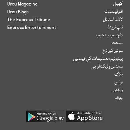
کھیل
Urdu Magazine
انٹرٹینمنٹ
Urdu Blogs
لائف اسٹائل
The Express Tribune
ٹاپ ٹرینڈ
Express Entertainment
دلچسپ و عجیب
صحت
سونے کے نرخ
پیٹرولیم مصنوعات کی قیمتیں
سائنس و ٹیکنالوجی
بلاگ
بزنس
ویڈیوز
جرائم