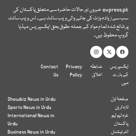
express.pk
خبروں اور حالات حاضرہ سے متعلق پاکستان کی
سب سے زیادہ وزٹ کی جانے والی ویب سائٹ ہے۔ اس ویب سائٹ
پر شائع شدہ تمام مواد کے جملہ حقوق بحق ایکسپریس میڈیا
گروپ محفوظ ہیں۔
ایکسپریس
ضابطہ
Privacy
Contact
کے بارے
اخلاق
Policy
Us
میں
صفحۂ اول
Showbiz News in Urdu
تازہ ترین
Sports News in Urdu
غزہ لہو لہو
International News in
پاکستان
Urdu
انٹر نیشنل
Business News in Urdu