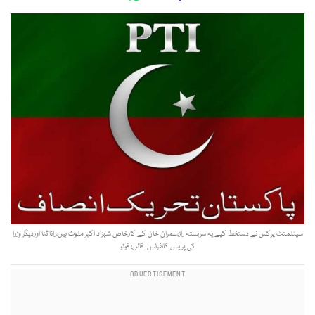
سیٹلمنٹ پرکس نے دستخط کیے یہ سربستہ راز،عمران خان کے کارخاص شہزاد اکبر ملوث ہیں،رانا ثنا اوردیگر وزرا
کی پریس کانفرنس۔ فائل: فوٹو