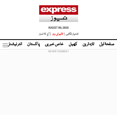
AUGUST 09, 2026
اشتہار لگائیں |
لائیو ٹی وی
| آج کا اخبار
صفحۂ اول
تازہ ترین
کھیل
خاص خبریں
پاکستان
انٹر نیشنل
ٹا