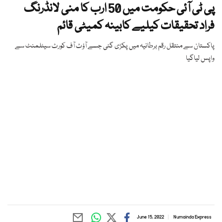
پی ٹی آئی حکومت میں 50 ارب کا منی لانڈرنگ
فراد تحقیقات کیلیے کابینہ کمیٹی قائم
پاکستان سے منتقل رقم برطانیہ میں پکڑی گئی جسے آؤٹ آف کورٹ سیٹلمنٹ سے
واپس لیاگیا
June 15, 2022
Numainda Express