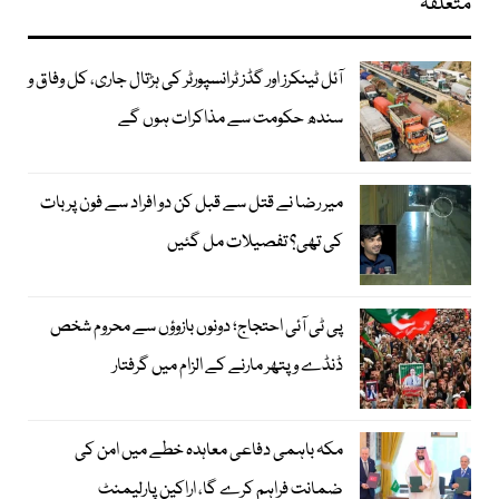
متعلقہ
آئل ٹینکرز اور گڈز ٹرانسپورٹر کی ہڑتال جاری، کل وفاق و
سندھ حکومت سے مذاکرات ہوں گے
میر رضا نے قتل سے قبل کن دو افراد سے فون پر بات
کی تھی؟ تفصیلات مل گئیں
پی ٹی آئی احتجاج؛ دونوں بازوؤں سے محروم شخص
ڈنڈے و پتھر مارنے کے الزام میں گرفتار
مکہ باہمی دفاعی معاہدہ خطے میں امن کی
ضمانت فراہم کرے گا، اراکین پارلیمنٹ