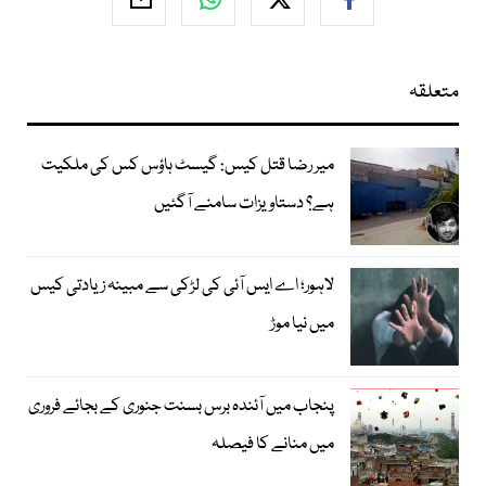
متعلقہ
میر رضا قتل کیس: گیسٹ ہاؤس کس کی ملکیت
ہے؟ دستاویزات سامنے آگئیں
لاہور؛ اے ایس آئی کی لڑکی سے مبینہ زیادتی کیس
میں نیا موڑ
پنجاب میں آئندہ برس بسنت جنوری کے بجائے فروری
میں منانے کا فیصلہ