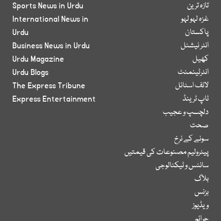
تازہ ترین
Sports News in Urdu
غزہ لہو لہو
International News in
پاکستان
Urdu
انٹر نیشنل
Business News in Urdu
کھیل
Urdu Magazine
انٹرٹینمنٹ
Urdu Blogs
لائف اسٹائل
The Express Tribune
ٹاپ ٹرینڈ
Express Entertainment
دلچسپ و عجیب
صحت
سونے کے نرخ
پیٹرولیم مصنوعات کی قیمتیں
سائنس و ٹیکنالوجی
بلاگ
بزنس
ویڈیوز
جرائم