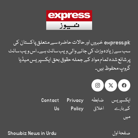
express.pk
خبروں اور حالات حاضرہ سے متعلق پاکستان کی
سب سے زیادہ وزٹ کی جانے والی ویب سائٹ ہے۔ اس ویب سائٹ
پر شائع شدہ تمام مواد کے جملہ حقوق بحق ایکسپریس میڈیا
گروپ محفوظ ہیں۔
ایکسپریس
ضابطہ
Privacy
Contact
کے بارے
اخلاق
Policy
Us
میں
صفحۂ اول
Showbiz News in Urdu