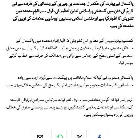
پاکستان نے بھارت کی حکمران جماعت بی جے پی کے رہنمائوں کی طرف سے نبی
کریمؐ کی شان میں گستاخی پراسلامی تعاون تنظیم کی طرف سے اقوام متحدہ میں
تشویش کا اظہارکیا ہے اورمقدس اسلامی ہستیوں اورمذہبی علامات کی توہین کی
مذمت کی ہے۔
کشمیرمیڈیاسروس کے مطابق اس تشویش کااظہاراقوام متحدہ میں پاکستان کے
مستقل مندوب منیراکرم نے منافرت پرمبنی بیانیے کامقابلہ کرنے کے بارے میں جنرل
اسمبلی کے اعلیٰ سطح کے اجلاس سے اوآئی سی ممالک کی طرف سے خطاب کرتے
ہوئے کیا۔
پاکستانی مندوب نے کہاکہ اسلام مخالف پروپیگنڈے سے ڈیڑھ ارب سے زیادہ
مسلمانوں کے جذبات مجروح ہوئے، یہ آزادی اظہارکے حق کی سنگین خلاف ورزی ہے۔
انہوں نے کہاکہ اگراس معاملے سے صرفِ نظرکیاجائے تواس سے امن اورترقی کاراستہ
رک سکتا ہے اورتنازعات ،مذہبی کشیدگیوں اوربڑے پیمانے پرانسانی حقوق کی خلاف
ورزیوں کی راہ ہموارہوسکتی ہے۔