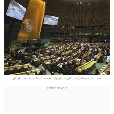
معاملے سے صرفِ نظرکیاجائے تواس سے امن اورترقی کاراستہ رک سکتا ہے، مندوب۔ فوٹو: فائل