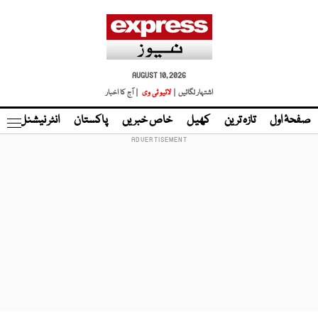
AUGUST 10, 2026
اشتہار لگائیں |
لائیو ٹی وی
| آج کا اخبار
صفحۂ اول
تازہ ترین
کھیل
خاص خبریں
پاکستان
انٹر نیشنل
ٹا