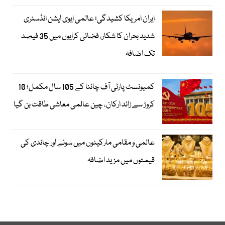
ایران امریکا کشیدگی؛ عالمی ایوی ایشن انڈسٹری
شدید بحران کا شکار، فضائی کرایوں میں 35 فیصد
تک اضافہ
کمیونسٹ پارٹی آف چائنا کے 105 سال مکمل؛ 10
کروڑ سے زائد ارکان، چین عالمی معاشی طاقت بن گیا
عالمی و مقامی مارکیٹوں میں سونے اور چاندی کی
قیمتوں میں مزید اضافہ