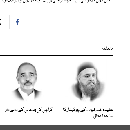
میں کہیں گم ہو گئی ہے۔شعراء اگر ایسی روایات کو زندہ رکھیں تو اردو ادب اور
متعلقہ
عقیدہ ختم نبوت کے چوکیدار کا
کراچی کی بدحالی کے ذمے دار
سانحہ ارتحال