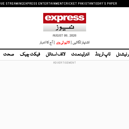
IVE STREAMING
EXPRESS ENTERTAINMENT
CRICKET PAKISTAN
TODAY'S PAPER
AUGUST 06, 2026
اشتہار لگائیں |
لائیو ٹی وی
| آج کا اخبار
ر نیشنل
ٹاپ ٹرینڈ
انٹرٹینمنٹ
لائف اسٹائل
فیکٹ چیک
صحت