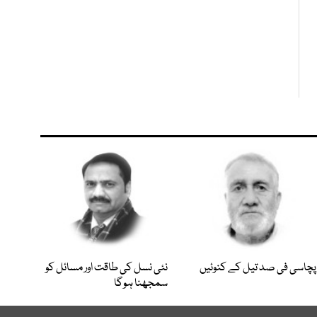
پچاسی فی صد تیل کے کنوئیں
نئی نسل کی طاقت اور مسائل کو
سمجھنا ہوگا