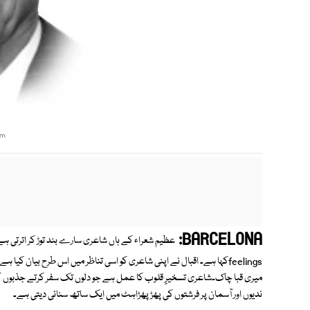
om
BARCELONA:
feelingsکہا ہے۔ اقبال نے اپنی شاعری کو اسی تناظر میں اس طرح بیان کی
میری قبا چاک۔شاعری تسخیرِِ قلوب کا عمل ہے جو دلوں تک سفر کرتے جذبوں 
ندیوں اور آسمان پر فرشتوں کی پھڑ پھڑاہٹ میں ایک ساتھ سنائی دیتی ہے۔