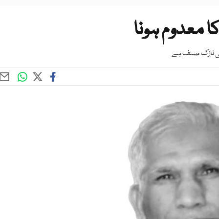
 معدوم ہونا
 ہی نازک صنف ہے