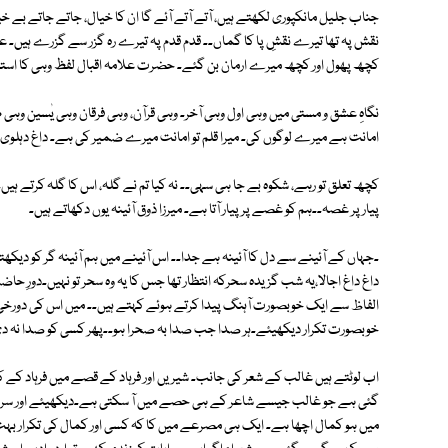
جناب جلیل مانکپوری لکھتے ہیں، آتے آتے آئے گا ان کا خیال، جاتے جاتے بے خ
نقش پہ تھا تیرے نقشِ پا کا گماں۔۔ قدم قدم پہ تیرے رہ گزر سے گزرے ہیں۔ 
کچھ پھول اور کچھ میرے ارمان بن گئے۔ حضرت علامہ اقبال لفظ وہی کا استع
نگاہِ عشق و مستی میں وہی اول وہی آخر۔ وہی قرآن، وہی فرقان وہی یٰسین وہی طہ
امانت ہے میرے لوگوں کی۔ میرا قلم تو امانت میرے ضمیر کی ہے۔ داغ دہلوی لفظ گلہ کی Alliterationکچ
کچھ تعلق تو رہے، شکوہ بے جا ہی سہی۔۔ نہ کیا تم نے گلہ، اس کا گلہ کرتے ہیں۔ 
پیار پر غصہ۔۔ہم کو غصے پر پیار آتا ہے۔ میرزا ذوق آئینہ یوں دکھاتے ہیں۔
۔جہاں کے آئینے سے دل کا آئینہ ہے جدا۔۔ اس آئینے میں ہم آئینہ گر کو 
داغ داغ اجالا،یہ شب گزیدہ سحرکہ انتظار تھا جس کا یہ وہ سحر تو نہیں۔دورِ حاضر 
الفاظ سے ایک خوبصورت آہنگ پیدا کرتے ہوئے کہتے ہیں۔۔ میں اس کی دورخی کو
خوبصورت تکرار دیکھیئے۔ہر صدا جب صدا بہ صحرا ہو۔۔پھر کسی کو صدا نہ د
گئی ہے جو غالب جیسے شاعر کے ہی حصے میں آ سکتی ہے۔دیکھیئے اور سر د
میں ہو کمال اچھا ہے۔ ایک ہی مصرعے میں کا کہ کسی اور کمال کی تکرار بہ