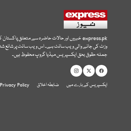
express.pk
خبروں اور حالات حاضرہ سے متعلق پاکستان 
وزٹ کی جانے والی ویب سائٹ ہے۔ اس ویب سائٹ پر شائع شدہ
جملہ حقوق بحق ایکسپریس میڈیا گروپ محفوظ ہیں۔
ایکسپریس کے بارے میں
ضابطہ اخلاق
Privacy Policy