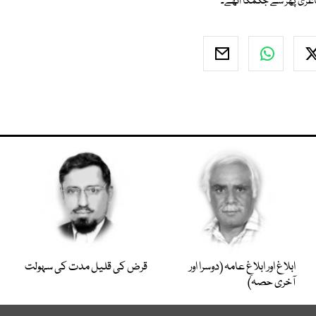
 شاعری پھر سے جگمگا اُٹھے۔
ابلاغ اور ابلاغِ عامہ (دوسرا اور
قرض کی قلیل مدت کی سہولت
آخری حصہ)