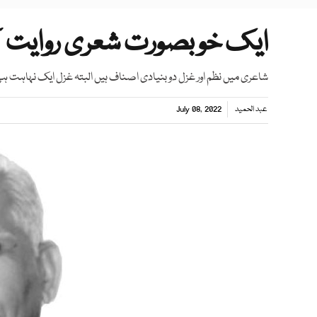
ایک خوبصورت شعری روایت کا
شاعری میں نظم اور غزل دو بنیادی اصناف ہیں البتہ غزل ایک نہاہت
عبد الحمید
July 08, 2022