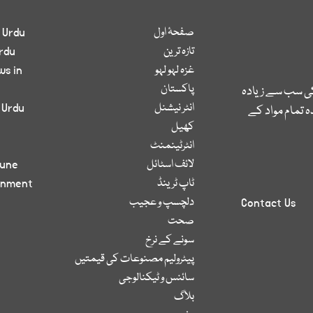
صفحۂ اول
 Urdu
تازہ ترین
rdu
غزہ لہو لہو
ws in
پاکستان
کی سب سے زیادہ
انٹر نیشنل
 Urdu
 تمام مواد کے
کھیل
انٹرٹینمنٹ
لائف اسٹائل
bune
ٹاپ ٹرینڈ
inment
دلچسپ و عجیب
Contact Us
صحت
سونے کے نرخ
پیٹرولیم مصنوعات کی قیمتیں
سائنس و ٹیکنالوجی
بلاگ