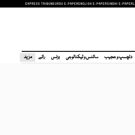
EXPRESS TRIBUNE
URDU E-PAPER
ENGLISH E-PAPER
SINDHI E-PAPER
L
دلچسپ و عجیب
سائنس و ٹیکنالوجی
بزنس
رائے
مزید