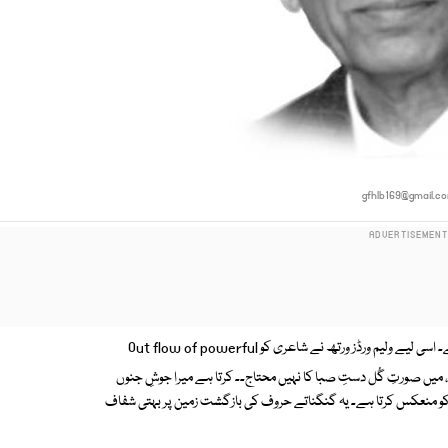
gfhlb169@gmail.c
عظیم شعراء کے ہاں شاعری سارے بند توڑ کر اترتی ہے۔ اسی لیے ولیم ورڈز ورتھ نے شاعری کو Out flow of powerful
ا ہے، میں صورتِ گُل دستِ صبا کا نہیں محتاج۔۔ کرتا ہے میرا جوشِ جنوں
کو منعکس کرتا ہے۔ یہ گنگناتے حروف کی بازگشت زمین پر بہتی شفاف