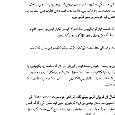
یالی جائے گی۔ مشہور شاعر جناب صوفی تبسم یوں رقم طراز ہیں، ہر ایک
عبدالحمید عدم فرماتے ہیں۔ کانٹے بہت تھے دامنِ فطرت میں اے عدم۔۔
مال کیا خوبصورتی سے کرتے ہیں۔
ٰ۔ احمد فراز کو دیکھیے لفظ قلم کا کیسے تکرار کرتے ہیں۔ میرا قلم تو
ھ یوں کرتے ہیں۔
امیر مینائی لفظ غصہ کی تکرار کرتے ہوئے لکھتے ہیں۔۔ اُن کو آتا ہے
دیکھتے ہیں۔جناب فیض احمد فیض کے ہاں اس فن کا استعمال دیکھیئے۔ یہ
کے قادرالکلام شاعر جناب شاہ نواز سواتی اقرار اور انکار کے دو ہم صوتی
 جانتا ہوں،اسے اقرار بھی،انکار بھی ہے۔ایک اور شعر میں لفظ صدا کا
ی جائے۔
اب لوٹتے ہیں غالب کے شعر کی جانب۔ شیریں اور فرہاد کے قصے میں فرہاد کے کمالِ فن کو بیان کرتے ہوئے لفظ کی اتنی خوبصورت Alliteration کی
ُھنیے۔ہم سخن تیشے نے فرہاد کو شیریں سے کیا۔ جس طرح کا کہ کسی
ت خوب اور لا جواب ہے۔اب یہ خوبصورتی،یہ مرصع کاری،جدت کی دھول