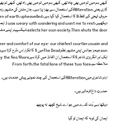
کبھی ہم میں تم میں بھی چاہ تھی، کبھی ہم میں تم میں بھی راہ تھی، کبھی تم بھی
کاری یعنی Alliterationکے استعمال سے بھرا پڑا ہے۔ جان ملٹن
selects her own society.Then shuts the door.شیکسپیئر اپنے مشہورِ زمانہ پلے ہیملٹ میں Cکا استعمال یوں کرتا ہے۔
er and comfort of our eye- our chiefest courtier,cousin and
ملاحظہ ہو۔From forth,the fatal lions of these two foes.
اردو شاعری میںAlliterationکے استعمال کے چند نمونے پیشِ خدمت ہیں۔
حضرتِ داغ فرماتے ہیں۔
دیکھا ہے بُت کدے میں جو اے شیخ کچھ نہ پوچھ
ایمان کی توبہ کہ ایمان تو گیا