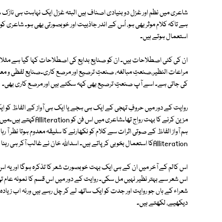
شاعری میں نظم اور غزل دو بنیادی اصناف ہیں البتہ غزل ایک نہاہت ہی نازک
ہے تاکہ کلام موثر بھی ہو، اُس کے اندر جاذبیت اور خوبصورتی بھی ہو۔ شاعری کو
استعمال ہوتے ہیں۔
ان کی کئی اصطلاحات ہیں۔ ان کو صنایع بدایع کی اصطلاحات کہا گیا ہے مثلا
مراعات النظیر،صنعتِ مبالغہ، صنعتِ ترصیع اور مرصع کاری۔صنایع لفظی و معنوی
کی جاتی ہے۔ اسے آپ صنعتِِ ترصیع بھی کہہ سکتے ہیں اور مرصع کاری بھی۔
روایت کے دور میں حروفِ تہجی کے ایک ہی ہجے یا ایک ہی آواز کے الفاظ کو ای
مزین کرنے کا بہت رواج ت
ہم آواز الفاظ کے صوتی اثرات سے کلام کو نکھارنے کا سلیقہ معدوم ہوتا نظر ا
Alliterationکا استعمال بخوبی کر پاتے ہیں۔ اسداﷲ خان نے غالب آکر ہی رہنا ہوتا ہے۔ غالب اس ہنر میں بہت طاق تھے۔
اس شعر سے بہتر نظیر نہیں مل سکی۔ روایت کے دور میں اس قسم کا نمونہ عام 
شعراء کے ہاں جو روایت اور جدت کو ایک ساتھ لے کر چل رہے ہیں ورنہ اب زیادہ
دیکھیے، لکھتے ہیں۔