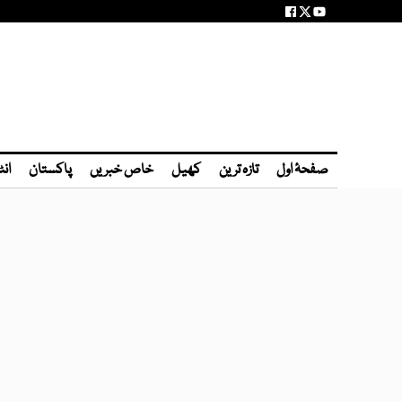
صفحۂ اول
تازہ ترین
کھیل
خاص خبریں
پاکستان
انٹ