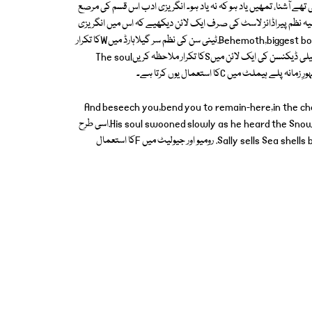
 تھے آشنا، تمھیں یاد ہو کہ نہ یاد ہو۔ انگریزی ادب اس قسم کی مرصع
 کی مشہور رزمیہ نظم پیراڈائز لاسٹ کی صرف ایک لائن دیکھیے کہ اس میں انگریزی
حروفِ تہجی کے لفظB کا استعمال کیا گیا ہے۔ Behemoth,biggest born of earth upheavelled.ٹینی سن کی نظم سر گیلاہارڈ میںWکا تکرار
دیکھیے۔I was weary with wandering and want me to rest. ایمیلی ڈیکنسن کی ایک لائن میںSکا تکرار ملاحظہ کریںThe soul
And beseech you,bend you to remain-here,in the che
son.جیمز جوائس اپنی مشہور نظم The Deadمیں S کا تکرار اس طرح کرتا ہےHis soul swooned slowly as he heard the Snow.اسی طرح
ایک اور انگریزی شاعر Sکا استعمال ان الفاظ میں کرتا ہےSally sells Sea shells by the Sea Shore. رومیو اور جیولیٹ میں Fکا استعمال