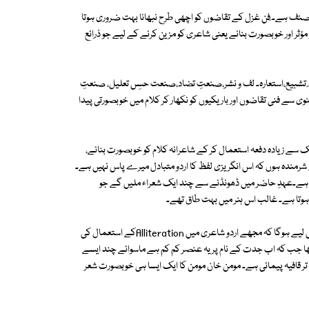
 صنف ہے۔ ِفن غزل کے تقاضوں کو اچھی طرح نبھانا بہت ضروری ہوتا
 مؤثر اور خوبصورت بنانے یعنی شاعری کو مزین کرنے کے لیے جو ذرائع
 ً تشبیع،استعارہ۔ لف و نشر،صنعتِ تضاد،صنعت حسِں تعلیل، صنعتِ
 سے فنی تقاضوں اور باریکیوں کو نکھار کر کلام میں خوبصورتی پیدا
ک سے زیادہ دفعہ استعمال کر کے شاعرانہ کلام کو خوبصورت بنانے،
ھا۔شاعری میں اس فن کو Alliterationکہتے ہیں۔میں شرمندہ ہوں کہ اس انگریزی لفظ کا اردو متبادل میرے پاس نہیں ہے۔
ٓ رہا ہے۔عہدِ حاضر میں ڈھونڈنے سے چند ایک شعراء ملیں گے جو
اس کالم کے آخر میں ان کے ہی ایک بہت خوبصورت شعر کا تذکرہ ہوگا اور یہ اس لیے ہوگا کہ مجھے اردو شاعری میں Alliterationکے استعمال کی
تھا جب کہ اب جدت کے نام پر یہ عنصر کم کم ہے ماسوائے چند ایسے
 تر قافیہ پیمائی ہے۔ مومن خان مومن کا ایک ایسا ہی خوبصورت شعر