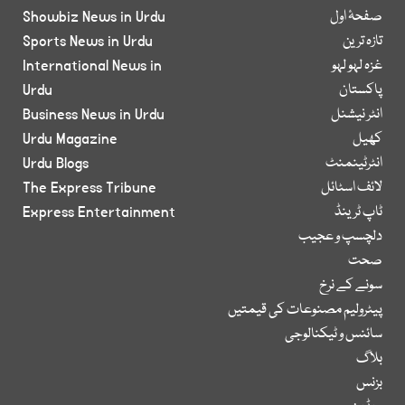
صفحۂ اول
Showbiz News in Urdu
تازہ ترین
Sports News in Urdu
غزہ لہو لہو
International News in
پاکستان
Urdu
انٹر نیشنل
Business News in Urdu
کھیل
Urdu Magazine
انٹرٹینمنٹ
Urdu Blogs
لائف اسٹائل
The Express Tribune
ٹاپ ٹرینڈ
Express Entertainment
دلچسپ و عجیب
صحت
سونے کے نرخ
پیٹرولیم مصنوعات کی قیمتیں
سائنس و ٹیکنالوجی
بلاگ
بزنس