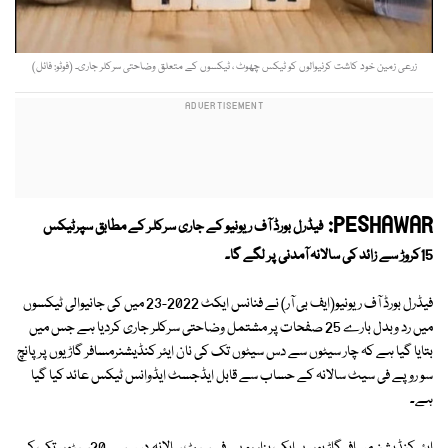
زرعی زمین خود کاشت کرنیوالوں کو ٹیکس چھوٹ ، ٹیکسوں کے متعلق وضاحتی سرکلر جاری۔ (فوٹو: فائل)
PESHAWAR:
فیڈرل بورڈ آف ریونیو کے جاری سرکلر کے مطابق سپرٹیکس
15کروڑ سے زائد کی سالانہ آمدنی پر لگے گا۔
فیڈرل بورڈ آف ریونیو(ایف بی آر) نے فنانس ایکٹ 2022-23 میں کی جانیوالی ٹیکسوں
میں رد وبدل بارے 25 صفحات پر مشتمل وضاحتی سرکلر جاری کردیا ہے جس میں
بتایا گیا ہے کہ چار سیٹوں سے دس سیٹوں تک کی نان ایئر کنڈیشنرمسافر گاڑیوں پر پانچ
سو روپے فی سیٹ سالانہ کے حساب سے قابل ایڈجسٹ ایڈوانس ٹیکس عائد کیا گیا
ہے۔