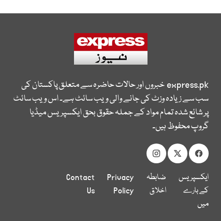
express.pk
خبروں اور حالات حاضرہ سے متعلق پاکستان کی
سب سے زیادہ وزٹ کی جانے والی ویب سائٹ ہے۔ اس ویب سائٹ
پر شائع شدہ تمام مواد کے جملہ حقوق بحق ایکسپریس میڈیا
گروپ محفوظ ہیں۔
ایکسپریس
ضابطہ
Privacy
Contact
کے بارے
اخلاق
Policy
Us
میں