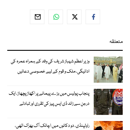
متعلقہ
وزیر اعظم شہباز شریف کی وفد کے ہمراہ عمرہ کی
ادائیگی، ملک و قوم کے لیے خصوصی دعائیں
پنجاب پولیس میں بڑے پیمانے پر اکھاڑ پچھاڑ، ایک
درجن سے زائد ڈی ایس پیز کی تقرری اور تبادلے
راولپنڈی، دو دکانوں میں اچانک آگ بھڑک اٹھی،