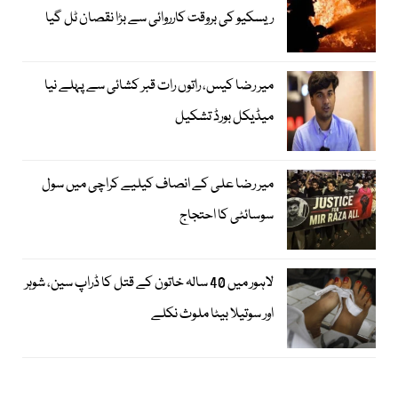
ریسکیو کی بروقت کارروائی سے بڑا نقصان ٹل گیا
میر رضا کیس، راتوں رات قبر کشائی سے پہلے نیا
میڈیکل بورڈ تشکیل
میر رضا علی کے انصاف کیلیے کراچی میں سول
سوسائٹی کا احتجاج
لاہور میں 40 سالہ خاتون کے قتل کا ڈراپ سین، شوہر
اور سوتیلا بیٹا ملوث نکلے