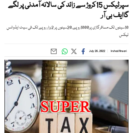
سپرٹیکس 15کروڑ سے زائد کی سالانہ آمدنی پر لگے
گاایف بی آر
10سیٹوں تک مسافرگاڑی پر1000روپے،20سیٹوں پر 2ہزار روپے تک فی سیٹ ایڈوانس
ٹیکس
July 26, 2022
Irshad Ansari