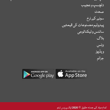
دلچسپ و عجیب
صحت
سونے کے نرخ
پیٹرولیم مصنوعات کی قیمتیں
سائنس و ٹیکنالوجی
بلاگ
بزنس
ویڈیوز
جرائم
تمام مواد کے جملہ حقوق © 2026 ایکسپریس اردو