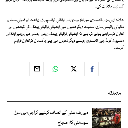
کے لیے ملاقات کی۔
علاوہ ازیں وزیر اقتصادی امور ایاز صادق نے توانائی، ٹرانسپورٹ، زراعت اور قدرتی وسائل،
مالیاتی پالیسی سازی، سمیت دیگر شعبوں میں ایشیائی ترقیاتی بینک کی کوششوں اور
تعاون کو سراہتے ہوئے کہا ہے کہ ایشیائی ترقیاتی بینک زرعی اجناس میں ویلیو ایڈڈ اور
مضبوط کولڈ چین انڈسٹری جیسے دیگر شعبوں میں بھی پاکستان کو تعاون فراہم
کرے۔
متعلقہ
میر رضا علی کے انصاف کیلیے کراچی میں سول
سوسائٹی کا احتجاج