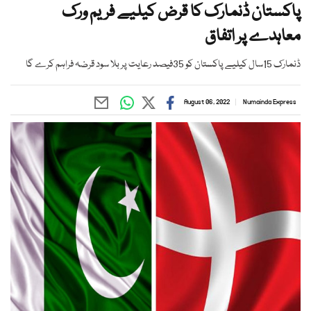
پاکستان ڈنمارک کا قرض کیلیے فریم ورک
معاہدے پر اتفاق
ڈنمارک 15سال کیلیے پاکستان کو 35فیصد رعایت پر بلا سود قرضہ فراہم کرے گا
August 06, 2022
Numainda Express