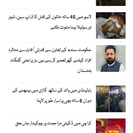
لاہور میں 40 سالہ خاتون کے قتل کا ڈراپ سین، شوہر
اور سوتیلا بیٹا ملوث نکلے
حکومت سندھ کے تعاون سے قدرتی آفات سے متاثرہ
افراد کیلئے گھر تعمیر کر رہے ہیں، وزیراعلیٰ گلگت
بلتستان
راولپنڈی میں والد کے ساتھ گاڑی میں بیٹھنے کے
دوران 6 سالہ بچی پراسرار طور پر لاپتا
کراچی میں ڈکیتی مزاحمت پر چوکیدار جاں بحق