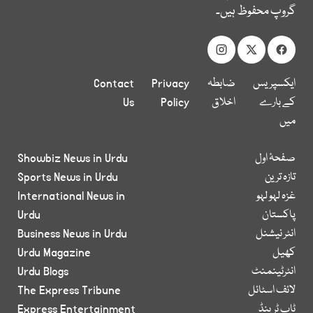
گروپ محفوظ ہیں۔
ایکسپریس
ضابطہ
Privacy
Contact
کے بارے
اخلاق
Policy
Us
میں
صفحۂ اول
Showbiz News in Urdu
تازہ ترین
Sports News in Urdu
غزہ لہو لہو
International News in
پاکستان
Urdu
انٹر نیشنل
Business News in Urdu
کھیل
Urdu Magazine
انٹرٹینمنٹ
Urdu Blogs
لائف اسٹائل
The Express Tribune
ٹاپ ٹرینڈ
Express Entertainment