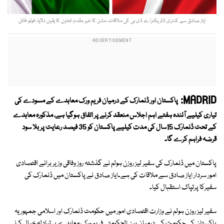
ایاز صادق سے کنٹری ڈائریکٹراے ڈی بی کی ملاقات، مشن کا خیر مقدم، تعاون کا یقین دلایا۔ فوٹو: فائل
MADRID:
پاکستان اور ڈنمارک کے درمیان فریم ورک معاہدے کے مسودے کی
تیاری کیلیے آئندہ ہفتے اہم اجلاس منعقد کرنے پر اتفاق ہوگیا ہے، مذکورہ معاہدے
کے تحت ڈنمارک 15سال کی مدت کیلیے پاکستان کو 35 فیصد رعایت پر بلا سود
قرضہ فراہم کرے گا۔
پاکستان میں ڈنمارک کی سفیر لیز روزن ہولم نے گذشتہ روز وفاقی وزیر برائے اقتصادی
امور سردار ایاز صادق سے ملاقات کی ہے۔ایاز صادق نے پاکستان میں ڈنمارک کی
سفیرکا پرتپاک استقبال کیا۔
سفیر لیز روزن ہولم نے وزارت اقتصادی امور میں حکومت ڈنمارک اور اسلامی جمہوریہ
پاکستان کی حکومت کے درمیان بین الحکومتی فریم ورک معاہدے پر تبادلہ خیال کرنے