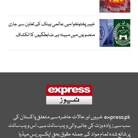
خیبرپختونخوا میں عالمی بینک کے تعاون سے جاری
منصوبوں میں مبینہ بے ضابطگیوں کا انکشاف
express.pk
خبروں اور حالات حاضرہ سے متعلق پاکستان کی
سب سے زیادہ وزٹ کی جانے والی ویب سائٹ ہے۔ اس ویب سائٹ
پر شائع شدہ تمام مواد کے جملہ حقوق بحق ایکسپریس میڈیا