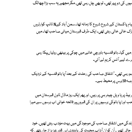
رمیوں کی دوپہر تھی۔ لو بھی چل رہی تھی، مگر مجھے یہ سب بڑااچھالگ
جب مجھے میرا واقف کار نہ ملا تو میں پیدل ہی سمن آباد کی طرف چل پڑا۔ یہ قیام پاکستان کے شروع شروع کا زمانہ تھا۔ سمن آباد کےN ٹائپ کوارٹروں
ڑک خالی خالی رہتی تھی۔ ایک طرف قبرستان میانی صاحب تھا۔ میں
یں گیا۔ بانو قدسیہ باورچی خانے میں چوکی پر بیٹھی روٹیاںپکا رہی
یرے لیے آئس کریم لے آئی۔
ہی تھی۔''اشفاق صاحب کی رحلت کے بعد آپا بانو قدسیہ کے نزدیک
 ہے۔
ڈ پر یا ویل چیئر ہی پر رہیں، اور پھر ایک روز ماڈل ٹاون قبرستان میں
ا ٓپا بانوکی برسیوں پر ان کی قبروںپر فاتحہ خوانی اب برسوں سے میرا
رح زندگی میں اشفاق صاحب کی موجودگی میں بہت مؤدب رہتی تھیں، خود
ی تھیں، اُن کو ان آداب ِ محبت کی پابندی اس قدر عزیز از جاںتھی کہ