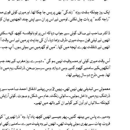
ایک روز چونکہ ہفت روزہ '' زندگی'' بھی پریس جا چکا تھا، اور میری کوئی فوری 
''راجہ گدھ'' پر بات چل نکلی ، تو میں نے اس پر ان سے اپنی چند الجھنیں بیان ک
ڈاکٹر صاحب نے صاف گوئی سے جواب دیاکہ اس پر تو بانوقدسہ کچھ کہہ سکتی ہیں،ا
انھوں نے ٹیلی فون سیٹ میری طرف بڑھا دیا۔ اُن کی ہدایت پر میں نے اسی وقت آپا ب
انھوں نے شفقت بھرے لہجہ میں کہا ،''میں تو گھرمیں ہی ہوتی ہوں، آپ جب چاہیں
آنکھوںکے سامنے گھوم گئے، وہی دروازہ، وہی سرسبز صحن، ڈرائنگ روم میں 
تھا، جس طرح دو سال پہلے تھا۔
معمولی سی تبدیلی بھی نہیں تھی۔ یہیں 2 برس پہلے ا
ڈرائنگ روم میں داخل ہوئیں۔ سانولی رنگت، عام سی شکل و صورت ،کوئی آرایش ن
کیونکہ سلائیاں اور اُون کے گولے ان کے ہاتھ میں تھے۔
وہ میرے پاس ہی بیٹھ گئیں۔ پھر جیسے انھیں کچھ یاد آیا ، وہ'' ذرا ٹھیریں'' ک
فروٹ چاٹ سے بھری ہوئی پلیٹ تھی۔ انھوں نے وہ پلیٹ میرے سامنے رکھی اور کہا