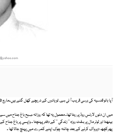
h@yahoo.com
آپا بانو قدسیہ کی برسی قریب آ ئی ہے، تو یادوں کے دریچے کھل گئے ہیں۔مارچ 1990، بہار کے رنگ ہر سو پھیل رہے تھے۔
میں ان دنوں لارنس روڈ پر رہتا تھا۔ معمول یہ تھا کہ روزانہ صبح باغ جناح میں س
بیٹھتا اور لوئر مال پر ہفت روزہ '' زندگی '' کے دفتر پہنچتا ۔ واپسی پر باغ جن
پھرکچھ دیرواک کرنے کے بعد چائنہ چوک اپنے کمرے میں پہنچ جاتا تھا ۔