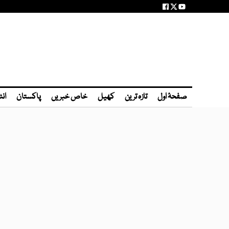
صفحۂ اول
تازہ ترین
کھیل
خاص خبریں
پاکستان
انٹ