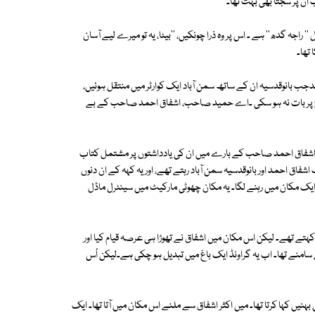
اُن پر سجتا بھی بہت تھا۔
'' راجہ گدھ'' ہے ۔ اس پر وہ ذرا چونکیں، ''بیٹا، یہ تو میرے لیے آسان
 تھا۔
 بانوقدسیہ ان کے ساتھ سمن آباد ایک کوارٹر میں منتقل ہوئیں،
ضوع پر بات نہ ہو سکی ۔اے حمید صاحب، اشفاق احمد صاحب کے بے
میں اشفاق احمد صاحب کے بارے میں ان کی یادداشتوں پر مشتمل کتاب
 اشفاق احمد اور بانوقدسیہ سمن آباد رہتے تھے، اور یہ کہہ کے ان دنوں
ے ایک مکان میں رہنے لگا۔ یہ مکان چھوٹی مارکیٹ میں سینٹرل ماڈل
ے تھے۔ لیکن اس مکان میں اشفاق نے تھوڑا ہی عرصہ قیام کیا اور
امنے تھا۔ اب یہ گراونڈ ایک باغ میں تبدیل ہو چکی ہے۔لیکن اُس
یں کہا کرتا تھا۔ میں اکثر اشفاق سے ملنے اس مکان میں آتا تھا۔ ایک