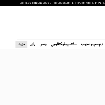
EXPRESS TRIBUNE
URDU E-PAPER
ENGLISH E-PAPER
SINDHI E-PAPER
L
دلچسپ و عجیب
سائنس و ٹیکنالوجی
بزنس
رائے
مزید