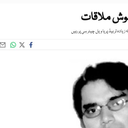
راموش ملاقات
ادہ تر بیڈ پر یا ویل چیئر ہی پر رہیں