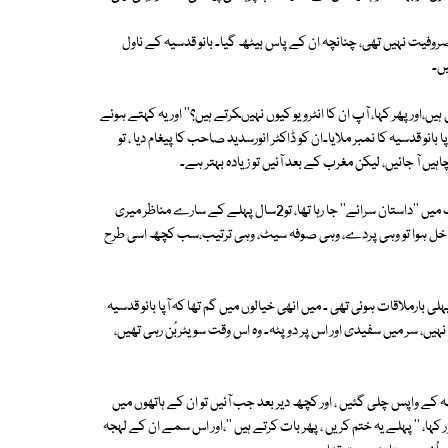
مصروفیت نہیں تھی، چنانچہ ان کے پاس بیٹھ گیا۔ بانو قدسیہ کے ناول
یں۔
ور پھر کہا، آپ ان کا انٹرویو کیوں نہیںکرتے ہیں؟'' اور یہ کہتے ہوئے
انو قدسیہ کا نمبر ملایا۔ان کو ڈاکٹر انورسدید صاحب کا پیغام دیا ، تو
 آ جائیں، لیکن مغرب کے بعد آئیں تو زیادہ بہتر ہے۔
اُس وقت میری کوئی اور مصروفیت نہیں ہو گی ''۔ دوسرے روز مغرب کے بعد جب میں ''داستان سرائے'' جا رہا تھا، تو2سال پہلے کے سارے مناظر میری
داخل ہوا تو وہی پردے، وہی صوفہ سیٹ، وہی ترتیب،سب کچھ اسی طرح
شفاق احمد صاحب سے پہلی بارملاقات ہوئی تھی ۔ میں انھی خیالوں میں گم تھا کہ آپا بانو قدسیہ
ہیں، سر میں سفیدی اور اس پر دوپٹہ۔ وہ اس وقت سویٹربُن رہی تھیں،
ہہ کے واپس چلی گئیں ، اور کچھ دیر بعد جب آئیں تو ان کے ہاتھوں میں
، '' پہلے یہ ختم کریں ، پھر بات کرتے ہیں ''،اور اس سمے ان کے لہجہ