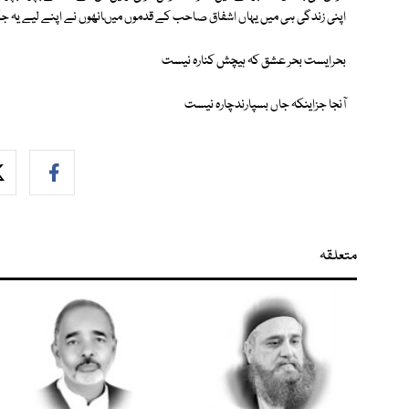
اپنی زندگی ہی میں یہاں اشفاق صاحب کے قدموں میںانھوں نے اپنے لیے یہ ج
بحرایست بحر عشق کہ ہیچش کنارہ نیست
آنجا جزاینکہ جاں بسپارندچارہ نیست
متعلقہ