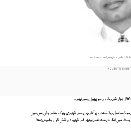
mohammad_asghar_abdulla
ے ہوتا ہوا مال روڈ اسٹاپ پر آتا، یہاں سے کچہری چوک جانے والی بس میں
اح کے وسط میں ایک درخت تلے بیٹھ کے کچھ دیر کوئی ناول وغیرہ پڑھتا،