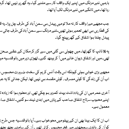
بارمیں نئے مزنگ میں اپنے ایک واقف کار سے ملنے گیا۔ وہ گھر پر نہیں تھا۔ گ
رہا تھا۔ میں تانگے میں نئے مزنگ تک آیا تھا۔
کی قطاریں ہی ابھی تعمیر ہوئی تھیں۔نئے مزنگ سے سمن آبادکی طرف جاتی س
پیدل چلتا ہوا اشفاق کے گھر پہنچ گیا۔
یہ N ٹائپ کا گھرتھا۔ میں چھوٹی سی گلی میں سے گزر کر مکان کے عقبی صحن م
تھی۔ میں اور اشفاق دیوان خانے میں آ کر بیٹھ گئے۔ تھوڑی دیر میں بانو قدسیہ م
مجھے بڑی خوشی ہوئی کیونکہ اس وقت آئس کریم کی سخت ضرورت محسوس ہو ر
اب اُن کی زندگی کا کوئی مصرف ، کوئی مقصد ہی نہیں تھا، لیکن جدائی کا یہ عرصہ10برس پر محیط
آخری عمر میں ان کی یادداشت بہت کمزور ہو چکی تھی، اور معلوم ہوا کہ زیادہ تر بی
اپنے محبوب سرتاج اشفاق صاحب کے پاؤں میں ابدی نیند سو گئیں۔ اشفاق صاحب اور
معمول ہے۔
اب ان کا ایک بیٹا بھی ان کے پہلو میں محو ِخواب ہے۔ آپا بانو قدسیہ جس ط
کو اُن کی باندی سمجھنے میں فخر محسوس کرتی تھیں، اُن کے سامنے بچھ بچھ جات