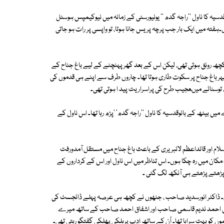
سیہ کا ناول ''راجہ گدھ '' یونیورسٹی کے زمانہ میں نیوکیمپس ہوسٹل
ں۔ہفتہ میں ایک بار جب پرچہ پریس جانا ہوتا، تو واپسی پر رات ہو جاتی
 کچھ رونق ہوتی تھی، لیکن اس کے بعد گھر پہنچنے کے لیے باغ جناح کے
پہر باغ جناح پر سکوت طاری ہوتا تھا۔ چاروں طرف سے اپنے ہی قدموں کی
 توسناٹے میںعجیب طرح کی پراسراریت پید ا ہوتی تھی۔
یں بیٹھ کے بانوقدسیہ کا ناول ''راجہ گدھ' 'پڑھ رہا تھا۔ اس ناول کے
 قریب5 سال رہا ہوں۔ مسجد دارالاسلام اور قائداعظم لائبریری کے باعث باغ جناح میں مستقل آمدورفت
ک مکان میں رہ چکا ہوں۔ اس تناظر میں اس ناول اور اس کے کرداروں کے
 پڑھتے پڑھتے ہی آنکھ لگ گئی ۔
یں۔ ڈاکٹر انورسدید صاحب ، جنھوں نے کچھ ہی عرصہ پہلے ڈائجسٹ کی
' میں احمد ندیم قاسمی صاحب اور اشفاق احمد صاحب کے ساتھ میرے
وں کو بہت سراہا تھا۔ اُن کے ساتھ ادب پرہلکی پھلکی گفتگو رہتی تھی۔