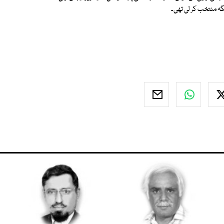
گہ منتخب کر لی تھی۔