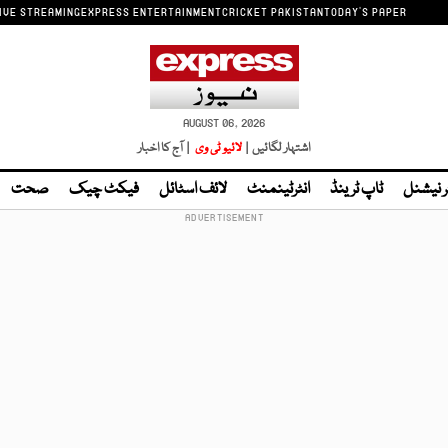
IVE STREAMING
EXPRESS ENTERTAINMENT
CRICKET PAKISTAN
TODAY'S PAPER
AUGUST 06, 2026
اشتہار لگائیں |
لائیو ٹی وی
| آج کا اخبار
ر نیشنل
ٹاپ ٹرینڈ
انٹرٹینمنٹ
لائف اسٹائل
فیکٹ چیک
صحت