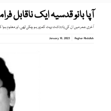
آپا بانو قدسیہ ایک ناقابل ف
آخری عمر میں ان کی یادداشت بہت کمزور ہو چکی تھی، اور معلوم ہوا کہ زی
January 16, 2023
Asghar Abdullah