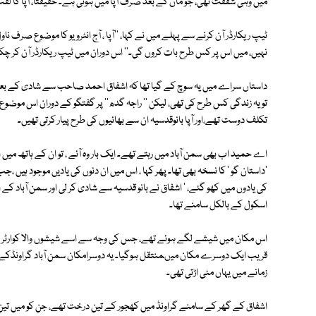
میں وہی شفقت تھی، جو ماں کے بعد صرف آپا میں ہوتی ہے۔ حقیقتاً، آپا کا لقب 
ٹیپ ریکارڈر آن کرنے سے پہلے میں نے کہا، ''آپا ، آج انٹرویو کا موضوع صرف ناول 
نہیں، میں اس پر کس طرح بات کروں گی۔'' اس دوران میں ٹیپ ریکارڈر آن کر چکا
داستاں سراے میں یہ سوچ کے گیا تھا کہ اشفاق احمد صاحب سے شادی کے بعدجب
تویہ زندگی کس طرح کی تھی، لیکن '' راجہ گدھ'' پر گفتگو کے دوران اس مو
تکلف دوست تھے،اور آپا بانوقدسیہ ان سے بھائیوں کی طرح پیار کرتی تھیں۔
اے حمید اب بھی سمن آباد میں رہتے تھے۔ ایک بار وہ آئے ، تو ان کے ہاتھ 
'داستان گو ' کا نسخہ بھی تھا۔ پھر کہا ، اس میں ان دنوں کی یادیں موجود ہیں ،جب
کی یادوں میں کھو گئے، ' اشفاق نے بانو قدسیہ سے شادی کر لی اور سمن آباد ک
اسکول کے بالکل سامنے تھا۔
اس مکان میں شیشے لگے ہوئے تھے، جس کی وجہ سے اسے شیشوں والا کوارٹر کہت
قریب ایک دوسرے مکان میںمنتقل ہوگیا۔ یہ دوسرامکان سمن آباد گراونڈکے س
زمانے میں یہاں مٹی اڑتی تھی۔
اشفاق کے گھر کے سامنے گراونڈ میں کھجور کے تین درخت تھے، جن کو میں تین بہن