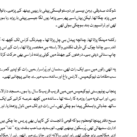
شوکت صدیقی، ہرمن ہیسے اور دوستو فیسکی پہلی بار یہیں بیٹھ کے پڑھے۔ بانوقد
میں پڑھ چکا تھا، لیکن یہاںاسے پھر سے پڑھا ،یوں لگا جیسے پہلی بار پڑھ رہا ہو
تھی اور ٹرانسپورٹ بند ہوچکی ہوتی تھی ۔
رکشہ مہنگا پڑتا تھا، چنانچہ پیدل ہی چل پڑتا تھا ۔ چیئرنگ کراس تک کچھ نہ
اندر سے چائنا چوک کی طرف نکلنے والا راستہ ہی مختصر پڑتا تھا۔ رات کے اس 
چاپ سنائی دیتی ہے۔ درختوں کے جھنڈ میں کوئی پرندہ ذرا سی بھی حرکت کرتا،
یہ انھی راتوں میں سے ایک رات تھی، سنسان اور پُراسرار ۔میں رات کو اپنے کمرے م
سب مقامات نیوکیمپس ، لارنس باغ اور ساندہ سب میرے جانے پہچانے تھے۔
پنجاب یونیورسٹی نیوکیمپس میں،میں قریب
رہی، اور اب تویہ میرا روزمرہ کا راستہ تھا ۔ ساندہ میں کچھ عرصہ کرائے کے ای
ساتھ جذباتی وابستگی پیدا ہو چکی تھی۔ اس رات دیر تک میں ناول پڑھتارہا، اور
صبح دفتر پہنچا تومعلوم ہواکہ قومی ڈائجسٹ کی کاپیاں بھی پریس جا چکی ہ
ادارت سنبھالی تھی، پُرسکون بیٹھے تھے۔ انورسدید صاحب ہفت روزہ '' ندا'
ادبی مکالمے پڑھ چکے تھے ،اور اپنے سالانہ ادبی جائزے میں انھوں نے ان مکالم