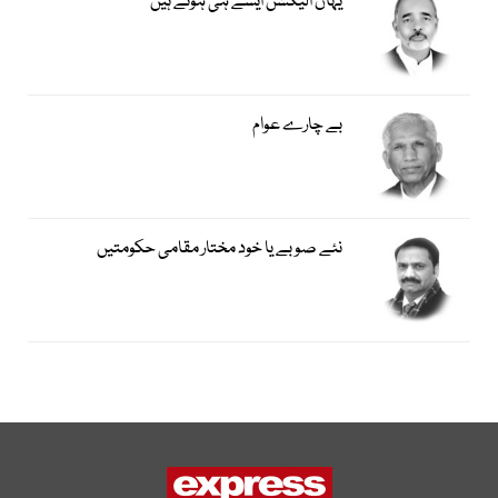
یہاں الیکشن ایسے ہی ہوتے ہیں
بے چارے عوام
نئے صوبے یا خود مختار مقامی حکومتیں