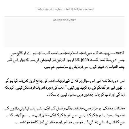
mohammad_asghar_abdullah@yahoo.com
گزشتہ سے پیوستہ کالم میں امجد اسلام امجدؔ صاحب کے ساتھ ایم اے او کالج میں
جس ادبی مکالمہ اگست 1989 کا ذکر ہوا ، قارئین نے فرمایش کی ہے کہ یہاں اس کے
چند اقتباسات شیئر کروں، اس فرمایش پر سرتسلیم خم ہے۔
اس ادبی مکالمہ میں اس سوال پر کہ ان کے نزدیک ادب کی جامع ترین تعریف کیا ہو گی
، انھوں نے جو گفتگو کی ،وہ کچھ یوں تھی، '' ادب کی مجرد تعریف تو ممکن نہیں، کیونکہ
زندگی اور ادب کو چند جملوں میں سمیٹا نہیں جا سکتا۔
مختلف مملک اور جزائر میں، مختلف رنگ و نسل کے لوگ اپنے اپنے تہذینی دائروں کے
اندر رہتے ہوئے غور وفکر کرتے ہیں۔ اس غوروفکر کا ایک مظہر ادب ہے ۔ ہم کہہ سکتے
ہیں کہ ادب انسانی زندگی کے خوابوں، خیالوں اور جمالیاتی ذوق کا مجموعہ ہے۔