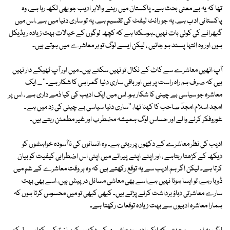
تھا کہ یہ بے معنی بحث ہے۔ پاکستان میں رہنے والاہر ادیب جو بھی لکھ رہا ہے، وہ
پاکستانی ادب ہے، یہ جو رائٹ لیفٹ کی تقسیم ہے، یہ تو ساری دنیا میں ہے ،اس میں
گبھرانے کی کوئی بات نہیں۔ہوسکتا ہے کہ کچھ لوگوں کے خیالات بہت زیادہ ریڈیکل
ہوں اور وہ انتہا پسند ہو جائیں ، لیکن ایسے لوگ تو ہر معاشرے میں ہوتے ہیں۔
آپ انھیں معاشرے سے کاٹ کے نکال تو نہیں سکتے ہیں۔ میں اور آپ ٹھیکے دار نہیں
ہیں کہ صرف ہم راہ راست پر ہیں اور باقی ساری دنیا گمراہی کا شکار ہے۔'' .... ایک
معاشرہ جو سیاسی بے چینی کا شکار ہو، اس میں ایک ادیب کی کیا ذمے داری ہے ، اس پر
امجد اسلام امجدؔ صاحب کا کہنا تھا، ''ساری دنیا سیاسی بے چینی کی زد میں ہے۔
غوروفکر کرنے والے اور حساس لوگ ہمیشہ مضطرب اور غیر مطمئن رہتے ہیں۔
ادیب کی نظر معاشرے کے دکھوں پر رہتی ہے۔ وہ انسانوں کی ناآسودہ خواہشوں کو
دیکھ کے کڑھتا رہتاہے ، اور اپنے اپنے پیرائے میں اپنی اس اضطرابی کیفیت کو بیان
کرتا ہے۔ لیکن اگر ہم ادیب سے یہ توقع رکھتے ہیں کہ وہ ہر وقت معاشرے کے غم میں
ڈوبا رہے، تو ایسا ہوتا نہیں ہے،اسے بھی معاشی مسائل درپیش ہیں، اسے بھی بہت
سارے معاشرتی دباؤ برداشت کرنے پڑتے ہیں۔ کبھی کبھی تو میں محسوس کرتا ہوں کہ
ہمارا معاشرہ ادبیوں سے بہت زیادہ توقعات رکھتا ہے۔