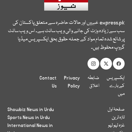
express.pk
خبروں اور حالات حاضرہ سے متعلق پاکستان کی
سب سے زیادہ وزٹ کی جانے والی ویب سائٹ ہے۔ اس ویب سائٹ
پر شائع شدہ تمام مواد کے جملہ حقوق بحق ایکسپریس میڈیا
گروپ محفوظ ہیں۔
ایکسپریس
ضابطہ
Privacy
Contact
کے بارے
اخلاق
Policy
Us
میں
صفحۂ اول
Showbiz News in Urdu
تازہ ترین
Sports News in Urdu
غزہ لہو لہو
International News in