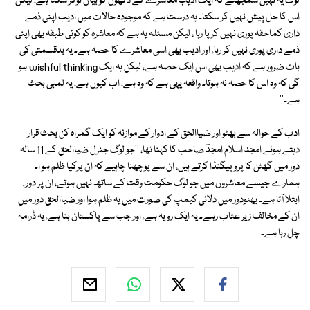
لوگ یہ نہیں سمجھتے کہ ایک ادیب معاشرے کے دکھوں کو بیان توکر سکتا ہے، لیکن
اس کا حل پیش نہیں کر سکتا۔ یہ درست ہے کہ موجودہ حالات میں ادیب اپنی ذمے
داری کماحقہ پوری نہیں کر پا رہا ، لیکن مسئلہ یہ ہے کہ معاشرہ کو کوئی طبقہ بھی اپنی
ذمے داری پوری نہیں کر رہا، اور ادیب بھی اسی معاشرے کا حصہ ہے۔ یہ بدقسمتی کی
بات ضرور ہے کہ ادیب بھی اس ایک حصہ ہے، لیکن یہ ایک wishful thinking ہو
گی کہ وہ اس کا حصہ نہ ہوتا۔ واقعہ یہی ہے کہ وہ ہے، اب کیوں ہے، یہ لمبی بحث
ہے۔''
ادب کے حوالہ سے بھٹو اور ضیاالحق کے ادوار کے موازنہ کو ایک گمراہ کن بحث قرار
دیتے ہوئے امجد اسلام امجدؔ صاحب کا کہنا تھا، ''جو لوگ جنرل ضیاالحق کے 11 سالہ
دور میں گھٹن کا پروپیگنڈا کرتے ہیں، ان سے پوچھنا چاہیے کہ ان پرکیا ظلم ہو ا۔
ہمارے جیسے معاشروں میں جو لوگ حکومت وقت کے ساتھ نہیں ہوتے، ان پر دور ِ
ابتلا آتا ہے۔ بھٹودور میں دلائی کیمپ کی صورت میں یہ ظلم ہوا اور ضیاالحق دور میں
ان کے مخالف زیر عتاب رہے۔ یہ ایک رویہ ہے، اور جب سے پاکستان بنا ہے، یہ ڈرامہ
چل رہا ہے۔