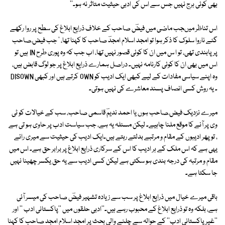
بھی کوئی ہرج نہیں جس سے اس کی ادبی حیثیت متاثر نہ ہو۔''
اس تناظر میںجب ماضی میں فیضؔ صاحب کے خلاف ذرایع ابلاغ کی سطح پر روا رکھے
گئے ناروا سلوک کا ذکر ہوا تو امجد اسلام امجدؔ صاحب کا کہنا تھا، ' جب فیض ؔصاحب
پر پابندی تھی، تو ا س میں ان کا کوئی قصور نہیں تھا، اب جب کہ وہ پوری طرح IN ہیں تو
اس میں بھی ان کا کوئی کارنامہ نہیں۔ دراصل ہمارے ذرایع ابلاغ پر جو لوگ قابض ہیں،
وہ اپنے سیاسی مفادات کے لیے کبھی ایک ادیب کو OWN کرتے ہیں اور کبھی DISOWN
۔ یہ روش کسی انصاف پسند معاشرے کی نہیں ہوتی۔
میرے نزدیک فیض ؔصاحب ہوں یا احمد ندیمؔ قاسمی صاحب، سب کے خیالات کو ٹی
وی پر آنے کا موقع ملنا چاہیے۔ لیکن مسئلہ یہ ہے، جب سیاست ادب پر حاوی ہو تی ہے
، تو پھر ادیبوں کے مقام و مرتبے بدلتے رہتے ہیں۔ایک ادیب کی حیثیت سے میری رائے
یہی ہے کہ اس ملک کے ہر ادیب کا اس کے سرکاری ذرایع ابلاغ پر برابر حق ہے۔ اس میں
مقام و مرتبہ کی درجہ بندی ہو سکتی ہے لیکن کسی ادیب سے یہ حق یکسر چھینا نہیں
جا سکتا ہے۔
باقی میرے خیال میں ذرایع ابلاغ پر سب سے زیادہ تشہیر فیضؔ صاحب کی میسر آئی
ہے، بلکہ وہ تو ذرایع ابلاغ کے محبوب رہے ہیں۔''ادبی حلقوں میں ''پاکستانی ادب '' اور
''غیر پاکستانی ادب'' کے حوالہ سے چلنے والی بحث پر امجد اسلام امجد صاحب کا کہنا