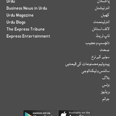
پاکستان
Urdu
انٹر نیشنل
Business News in Urdu
کھیل
Urdu Magazine
انٹرٹینمنٹ
Urdu Blogs
لائف اسٹائل
The Express Tribune
ٹاپ ٹرینڈ
Express Entertainment
دلچسپ و عجیب
صحت
سونے کے نرخ
پیٹرولیم مصنوعات کی قیمتیں
سائنس و ٹیکنالوجی
بلاگ
بزنس
ویڈیوز
جرائم