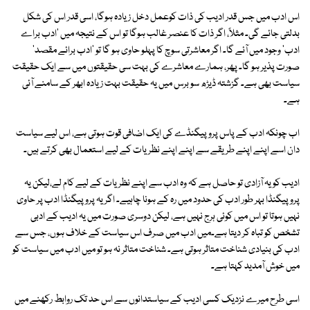
اس ادب میں جس قدر ادیب کی ذات کوعمل دخل زیادہ ہوگا، اسی قدر اس کی شکل
بدلتی جائے گی۔ مثلاً، اگر ذات کا عنصر غالب ہوگا تو اس کے نتیجہ میں 'ادب براے
ادب' وجود میں آئے گا۔ اگر معاشرتی سوچ کا پہلو حاوی ہو گا تو 'ادب برائے مقصد'
صورت پذیر ہو گا۔ پھر، ہمارے معاشرے کی بہت سی حقیقتوں میں سے ایک حقیقت
سیاست بھی ہے۔ گزشتہ ڈیڑھ سو برس میں یہ حقیقت بہت زیادہ ابھر کے سامنے آئی
ہے۔
اب چونکہ ادب کے پاس پروپیگنڈے کی ایک اضافی قوت ہوتی ہے، اس لیے سیاست
دان اسے اپنے اپنے طریقے سے اپنے اپنے نظریات کے لیے استعمال بھی کرتے ہیں۔
ادیب کو یہ آزادی تو حاصل ہے کہ وہ ادب سے اپنے نظریات کے لیے کام لے،لیکن یہ
پروپیگنڈا بہر طور ادب کی حدود میں رہ کے ہونا چاہیے۔ اگر یہ پروپیگنڈا ادب پر حاوی
نہیں ہوتا تو اس میں کوئی ہرج نہیں ہے، لیکن دوسری صورت میں یہ ادیب کے ادبی
تشخص کو تباہ کر دیتا ہے۔میں ادب میں صرف اس سیاست کے خلاف ہوں، جس سے
ادب کی بنیادی شناخت متاثر ہوتی ہے۔ شناخت متاثر نہ ہو تو میں ادب میں سیاست کو
میں خوش آمدید کہتا ہے۔
اسی طرح میرے نزدیک کسی ادیب کے سیاستدانوں سے اس حد تک روابط رکھنے میں