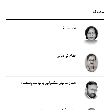
متعلقہ
امیر خسروؒ
نظام کی دہائی
افغان طالبان حکمرانوں پر نیا عدم اعتماد