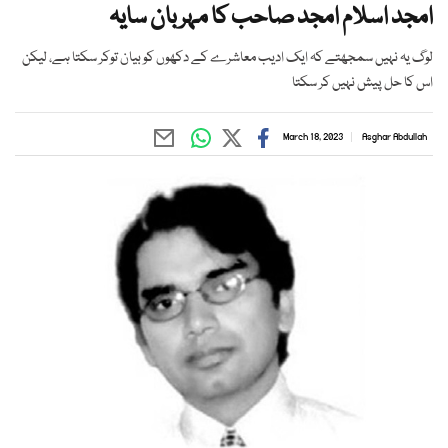
امجد اسلام امجد صاحب کا مہربان سایہ
لوگ یہ نہیں سمجھتے کہ ایک ادیب معاشرے کے دکھوں کو بیان توکر سکتا ہے، لیکن
اس کا حل پیش نہیں کر سکتا
March 18, 2023
Asghar Abdullah